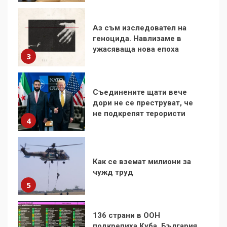
Съединените щати вече
дори не се преструват, че
не подкрепят терористи
4
Как се вземат милиони за
чужд труд
5
136 страни в ООН
подкрепиха Куба, България
избра да е сред 30
„въздържали се“
6
Удължаването на „Чат