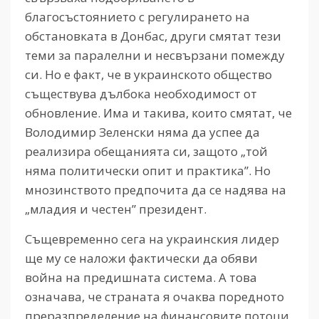
благосъстоянието с регулирането на
обстановката в Донбас, други смятат тези
теми за паралелни и несвързани помежду
си. Но е факт, че в украинското общество
съществува дълбока необходимост от
обновление. Има и такива, които смятат, че
Володимир Зеленски няма да успее да
реализира обещанията си, защото „той
няма политически опит и практика”. Но
мнозинството предпочита да се надява на
„младия и честен” президент.
Същевременно сега на украинския лидер
ще му се наложи фактически да обяви
война на предишната система. А това
означава, че страната я очаква поредното
преразпределение на финансовите потоци