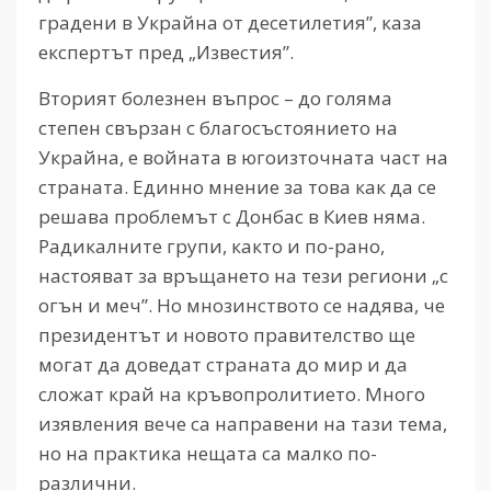
градени в Украйна от десетилетия”, каза
експертът пред „Известия”.
Вторият болезнен въпрос – до голяма
степен свързан с благосъстоянието на
Украйна, е войната в югоизточната част на
страната. Единно мнение за това как да се
решава проблемът с Донбас в Киев няма.
Радикалните групи, както и по-рано,
настояват за връщането на тези региони „с
огън и меч”. Но мнозинството се надява, че
президентът и новото правителство ще
могат да доведат страната до мир и да
сложат край на кръвопролитието. Много
изявления вече са направени на тази тема,
но на практика нещата са малко по-
различни.