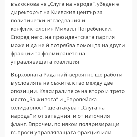
въз основа на „Слуга на народа”, убеден е
директорът на Киевския център за
политически изследвания и
конфликтология Михаил Погребенски.
Според него, на президентската партия
може и да не ѝ потрябва помощта на други
фракции за формирането на
управляващата коалиция.
Върховната Рада най-вероятно ще работи
в условията на съжителство между две
опозиции. Класиралите се на второ и трето
място „За живота” и „Европейска
солидарност” ще атакуват „Слуга на
народа” и от западния, и от източния
фланг. Впрочем, по някои поляризиращи
въпроси управляващата фракция или