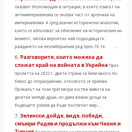
оказват безпомощни в ситуация, в която езикът на
антиимпериализма се оказва част от арсенала на
империализма. А сред всички исторически аналогии,
които се използват за обяснение на историческия ни
момент, липсва вероятно най-подходящата -
раждането на неолибералния ред през 70-те. ...
Разговорите, които можеха да
сложат край на войната в Украйна
През
пролетта на 2022 г. двете страни са били много по-
близо до споразумение, отколкото се приема.
Провалът на тези преговори коства живота на
десетки хиляди души, но дава важни уроци за
бъдещите усилия да бъде постигнат мир....
Зеленски дойде, видя, победи,
смъмри Радев и продължи към Чехия и
Турция
За посещението на украинския президент