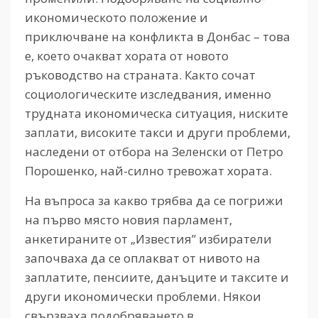
икономическото положение и
приключване на конфликта в Донбас – това
е, което очакват хората от новото
ръководство на страната. Както сочат
социологическите изследвания, именно
трудната икономическа ситуация, ниските
заплати, високите такси и други проблеми,
наследени от отбора на Зеленски от Петро
Порошенко, най-силно тревожат хората.
На въпроса за какво трябва да се погрижи
на първо място новия парламент,
анкетираните от „Известия” избиратели
започваха да се оплакват от нивото на
заплатите, пенсиите, данъците и таксите и
други икономически проблеми. Някои
свързваха подобряването в