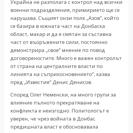
Украйна не разполага с контрол над всички
военни подразделения, примирието ще се
нарушава. Същият онзи полк „Азов”, който
се базира в южната част на Донбаска
област, макар и да е смятан за съставна
част от въоръжените сили, постоянно
демонстрира „свое” мнение по повод
договореностите. Много е важен контролът
от страна на централните власти по
линията на съприкосновението”, казва
пред „Известия” Денис Денисов.
Според Олег Неменски, на много групи за
влияние пълното прекратяване на
конфликта е неизгодно. Политологът е
уверен, че чрез войната в Донбас
предишната власт е обосновавала