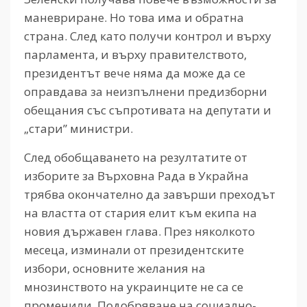
маневриране. Но това има и обратна
страна. След като получи контрол и върху
парламента, и върху правителството,
президентът вече няма да може да се
оправдава за неизпълнени предизборни
обещания със съпротивата на депутати и
„стари” министри.
След обобщаването на резултатите от
изборите за Върховна Рада в Украйна
трябва окончателно да завърши преходът
на властта от стария елит към екипа на
новия държавен глава. През няколкото
месеца, изминали от президентските
избори, основните желания на
мнозинството на украинците не са се
променили. Подобряване на социално-