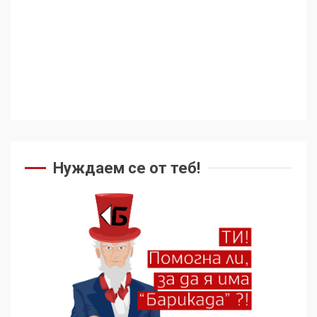
Съединените щати вече
дори не се преструват, че
не подкрепят терористи
4
Как се вземат милиони за
чужд труд
Нуждаем се от теб!
5
136 страни в ООН
подкрепиха Куба, България
избра да е сред 30
„въздържали се“
6
Удължаването на „Чат