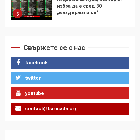
контрола“ в ЕС е обида за
демокрацията
7
За 100-годишнината на
Фидел Кастро – изкачване
на Черни връх по неговите
Свържете се с нас
стъпки от 1972 г.
1
facebook
twitter
Цената на войната
2
youtube
contact@baricada.org
Аз съм изследовател на
геноцида. Навлизаме в
ужасяваща нова епоха
3