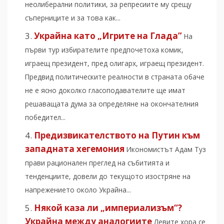
неолиберални политики, за репресиите му срещу
съперниците и за това как...
Украйна като „Игрите на Глада”
На
първи тур избирателите предпочетоха комик,
играещ президент, пред олигарх, играещ президент.
Предвид политическите реалности в страната обаче
не е ясно доколко гласоподавателите ще имат
решаващата дума за определяне на окончателния
победител...
Предизвикателството на Путин към
западната хегемония
Икономистът Адам Туз
прави рационален преглед на събитията и
тенденциите, довели до текущото изостряне на
напрежението около Украйна...
Някой каза ли „империализъм“?
Украйна между аналогиите
Левите хора се