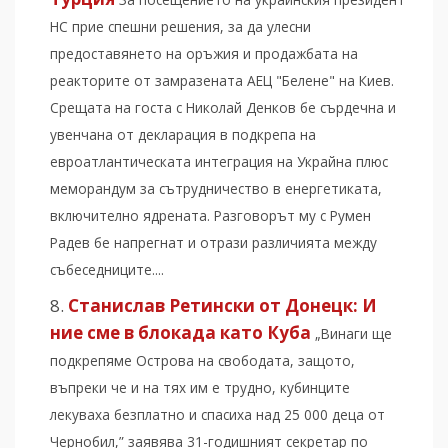
НС прие спешни решения, за да улесни
предоставянето на оръжия и продажбата на
реакторите от замразената АЕЦ "Белене" на Киев.
Срещата на госта с Николай Денков бе сърдечна и
увенчана от декларация в подкрепа на
евроатлантическата интеграция на Украйна плюс
меморандум за сътрудничество в енергетиката,
включително ядрената. Разговорът му с Румен
Радев бе напрегнат и отрази различията между
събеседниците....
Станислав Ретински от Донецк: И
ние сме в блокада като Куба
„Винаги ще
подкрепяме Острова на свободата, защото,
въпреки че и на тях им е трудно, кубинците
лекуваха безплатно и спасиха над 25 000 деца от
Чернобил,” заявява 31-годишният секретар по