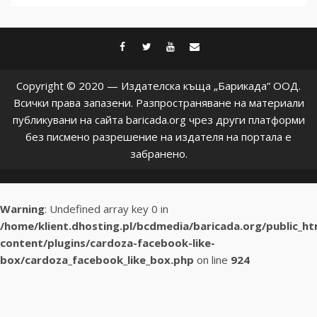
facebook
twitter
youtube
contact@baric
Copyright © 2020 — Издателска къща „Барикада” ООД.
Всички права запазени. Разпространяване на материали
публикувани на сайта baricada.org чрез други платформи
без писмено разрешение на издателя на портала е
забранено.
Warning
: Undefined array key 0 in
/home/klient.dhosting.pl/bcdmedia/baricada.org/public_h
content/plugins/cardoza-facebook-like-
box/cardoza_facebook_like_box.php
on line
924