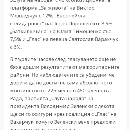
платформа „За живота” на Виктор
Медведчук с 12%, „Европейска
солидарност” на Петро Порошенко с 8,5%,
„Баткившчина” на Юлия Тимошенко със
7,5% и „Глас” на певеца Святослав Варакчук
с 6%.
В първите часове след гласуването още не
бяха дошли резултатите от мажоритарните
райони. Но наблюдателите са убедени, че
дори и да не достигне сама абсолютното
мнозинство от 226 места в 450-членната
Рада, партията „Слуга народа” на
президента Володимир Зеленски с лекота
ще си го осигури чрез коалиция с „Глас” на
Вакарчук, комуто Зеленски вече предложи
да помисли за такъв съюз.