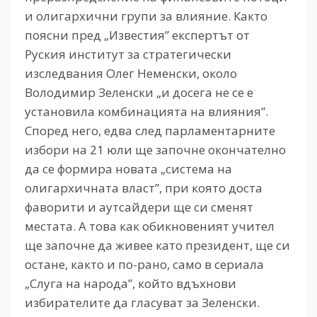
и олигархични групи за влияние. Както
поясни пред „Известия” експертът от
Руския институт за стратегически
изследвания Олег Неменски, около
Володимир Зеленски „и досега не се е
установила комбинацията на влияния”.
Според него, едва след парламентарните
избори на 21 юли ще започне окончателно
да се формира новата „система на
олигархичната власт”, при която доста
фаворити и аутсайдери ще си сменят
местата. А това как обикновеният учител
ще започне да живее като президент, ще си
остане, както и по-рано, само в сериала
„Слуга на народа”, който вдъхнови
избирателите да гласуват за Зеленски.