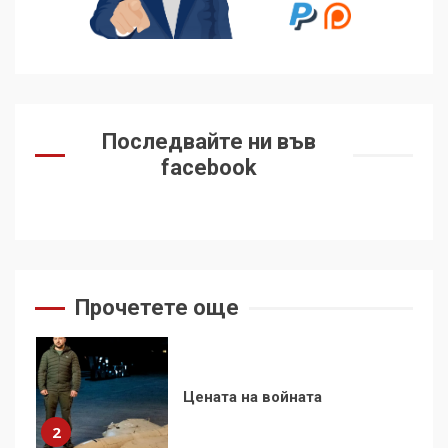
контрола“ в ЕС е обида за
демокрацията
7
За 100-годишнината на
Фидел Кастро – изкачване
Последвайте ни във
на Черни връх по неговите
facebook
стъпки от 1972 г.
1
Цената на войната
2
Прочетете още
Аз съм изследовател на
геноцида. Навлизаме в
ужасяваща нова епоха
3