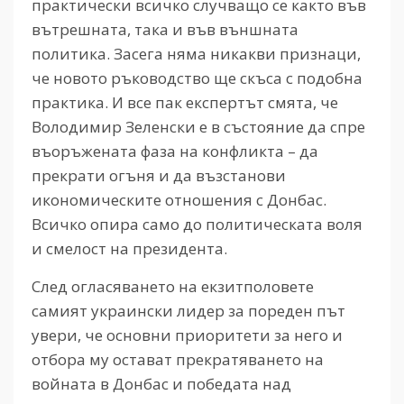
практически всичко случващо се както във
вътрешната, така и във външната
политика. Засега няма никакви признаци,
че новото ръководство ще скъса с подобна
практика. И все пак експертът смята, че
Володимир Зеленски е в състояние да спре
въоръжената фаза на конфликта – да
прекрати огъня и да възстанови
икономическите отношения с Донбас.
Всичко опира само до политическата воля
и смелост на президента.
След огласяването на екзитполовете
самият украински лидер за пореден път
увери, че основни приоритети за него и
отбора му остават прекратяването на
войната в Донбас и победата над