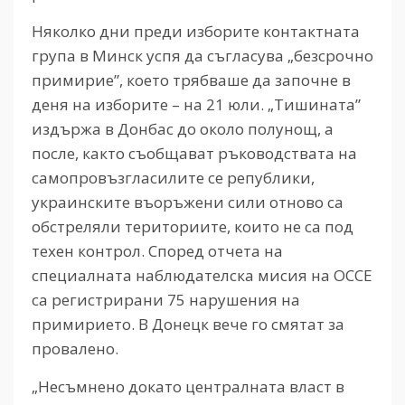
Няколко дни преди изборите контактната
група в Минск успя да съгласува „безсрочно
примирие”, което трябваше да започне в
деня на изборите – на 21 юли. „Тишината”
издържа в Донбас до около полунощ, а
после, както съобщават ръководствата на
самопровъзгласилите се републики,
украинските въоръжени сили отново са
обстреляли териториите, които не са под
техен контрол. Според отчета на
специалната наблюдателска мисия на ОССЕ
са регистрирани 75 нарушения на
примирието. В Донецк вече го смятат за
провалено.
„Несъмнено докато централната власт в