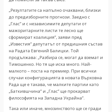
„Резултатите са напълно очаквани, близки
до предизборните прогнози. Заедно с
„Глас” и с независимите депутати от
мажоритарните листи те лесно ще
сформират коалиция”, заяви пред
„Известия” депутатът от предишния състав
на Радата Евгений Балицки. Той
продължава: „Разбира се, могат да вземат и
Тимошенко. Но тя ще иска много. Най-
малкото – поста на премиер. При всички
случаи конфигурацията в новата Върховна
Рада ще е такава, че малките партии като
„Баткившчина” и „Глас” ще прокарват
философията на Западна Украйна”.
Така или иначе, мнозинството ще се гради