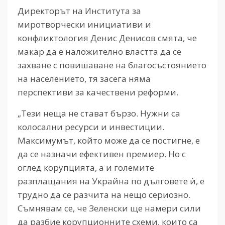
Директорът на Института за
миротворчески инициативи и
конфликтология Денис Денисов смята, че
макар да е наложително властта да се
захване с повишаване на благосъстоянието
на населението, тя засега няма
перспективи за качествени реформи.
„Тези неща не стават бързо. Нужни са
колосални ресурси и инвестиции.
Максимумът, който може да се постигне, е
да се назначи ефективен премиер. Но с
оглед корупцията, а и големите
разплащания на Украйна по дълговете ѝ, е
трудно да се разчита на нещо сериозно.
Съмнявам се, че Зеленски ще намери сили
да разбие корупционните схеми, които са