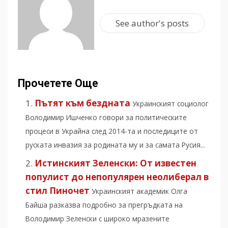
See author's posts
Прочетете Още
Пътят към бездната
Украинският социолог
Володимир Ишченко говори за политическите
процеси в Украйна след 2014-та и последиците от
руската инвазия за родината му и за самата Русия...
Истинският Зеленски: Oт известен
популист до непопулярен неолиберал в
стил Пиночет
Украинският академик Олга
Байша разказва подробно за прегръдката на
Володимир Зеленски с широко мразeните