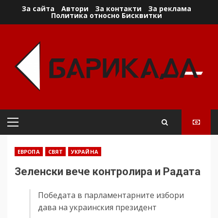
Skip
За сайта
Автори
За контакти
За реклама
Политика относно Бисквитки
to
content
Primary
Menu
ЕВРОПА
СВЯТ
УКРАЙНА
Зеленски вече контролира и Радата
Победата в парламентарните избори
дава на украинския президент