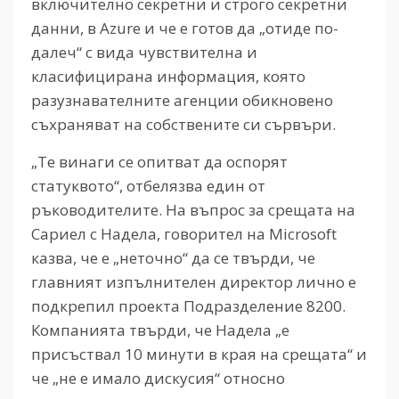
включително секретни и строго секретни
данни, в Azure и че е готов да „отиде по-
далеч“ с вида чувствителна и
класифицирана информация, която
разузнавателните агенции обикновено
съхраняват на собствените си сървъри.
„Те винаги се опитват да оспорят
статуквото“, отбелязва един от
ръководителите. На въпрос за срещата на
Сариел с Надела, говорител на Microsoft
казва, че е „неточно“ да се твърди, че
главният изпълнителен директор лично е
подкрепил проекта Подразделение 8200.
Компанията твърди, че Надела „е
присъствал 10 минути в края на срещата“ и
че „не е имало дискусия“ относно