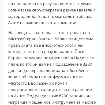
на началника на разузнаването е големи
количества свръхсекретни разузнавателни
материали да бъдат прехвърлят в облака
Azure на американската компания.
На срещата, състояла се в централата на
Microsoft край Сиатъл, бивша птицеферма,
превърната във високотехнологичен
кампус, шефът на разузнаването Йоси
Сариел получава подкрепата на Надела за
план, който би дал на Подрзделение 8200
достъп до персонализирана, обособена
зона в облачната платформа Azure на
Microsoft. Въоръжено с почти
неограничения капацитет за съхранение
на Azure, Подразделение 8200 започва да
изгражда мощен нов инструмент за масово