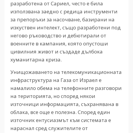
разработена от Сариел, често е била
използвана заедно с редица инструменти
за препоръки за насочване, базирани на
изкуствен интелект, също разработени под
негово ръководство и дебютирали от
военните в кампания, която опустоши
цивилния живот и създаде дълбока
хуманитарна криза.
Унищожаването на телекомуникационната
инфраструктура на Газа от Израел е
намалило обема на телефонните разговори
на територията, но според някои
източници информацията, съхранявана в
облака, все още е полезна. Според един
източник ентусиазмът към системата е
нараснал сред служителите от