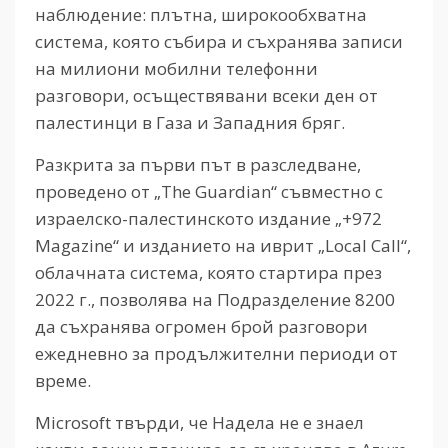
наблюдение: плътна, широкообхватна
система, която събира и съхранява записи
на милиони мобилни телефонни
разговори, осъществявани всеки ден от
палестинци в Газа и Западния бряг.
Разкрита за първи път в разследване,
проведено от „The Guardian“ съвместно с
израелско-палестинското издание „+972
Magazine“ и изданието на иврит „Local Call“,
облачната система, която стартира през
2022 г., позволява на Подразделение 8200
да съхранява огромен брой разговори
ежедневно за продължителни периоди от
време.
Microsoft твърди, че Надела не е знаел