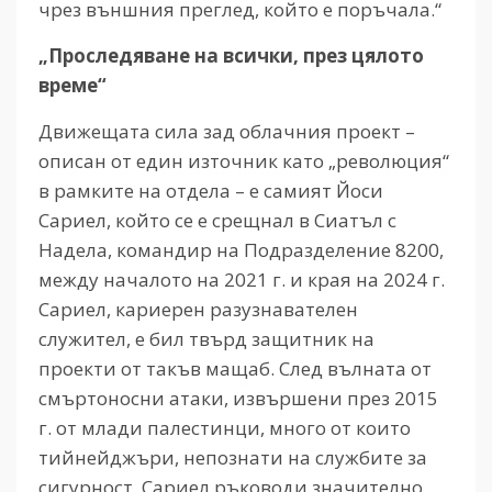
чрез външния преглед, който е поръчала.“
„Проследяване на всички, през цялото
време“
Движещата сила зад облачния проект –
описан от един източник като „революция“
в рамките на отдела – е самият Йоси
Сариел, който се е срещнал в Сиатъл с
Надела, командир на Подразделение 8200,
между началото на 2021 г. и края на 2024 г.
Сариел, кариерен разузнавателен
служител, е бил твърд защитник на
проекти от такъв мащаб. След вълната от
смъртоносни атаки, извършени през 2015
г. от млади палестинци, много от които
тийнейджъри, непознати на службите за
сигурност, Сариел ръководи значително