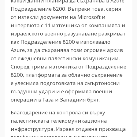
какви данни планира да съхранява в Azure
Подразделение 8200. Въпреки това, серия
от изтекли документи на Microsoft и
интервюта с 11 източника от компанията и
израелското военно разузнаване разкриват
как Подразделение 8200 е използвало
Azure, за да съхранява този огромен архив
от ежедневни палестински комуникации.
Според трима източника от Подразделение
8200, платформата за облачно съхранение
е улеснила подготовката на смъртоносни
въздушни удари и е оформила военни
операции в Газа и Западния бряг.
Благодарение на контрола си върху
палестинската телекомуникационна
инфраструктура, Израел отдавна прихваща