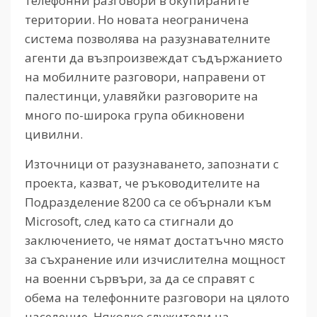
телефонни разговори в окупираните
територии. Но новата неограничена
система позволява на разузнавателните
агенти да възпроизвеждат съдържанието
на мобилните разговори, направени от
палестинци, улавяйки разговорите на
много по-широка група обикновени
цивилни.
Източници от разузнаването, запознати с
проекта, казват, че ръководителите на
Подразделение 8200 са се обърнали към
Microsoft, след като са стигнали до
заключението, че нямат достатъчно място
за съхранение или изчислителна мощност
на военни сървъри, за да се справят с
обема на телефонните разговори на цялото
население. Няколко служители на