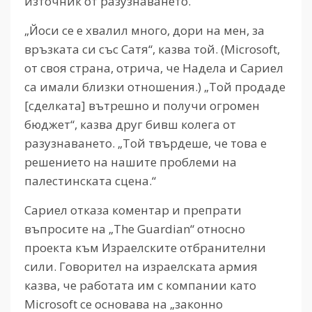
източник от разузнаването.
„Йоси се е хвалил много, дори на мен, за
връзката си със Сатя“, казва той. (Microsoft,
от своя страна, отрича, че Надела и Сариел
са имали близки отношения.) „Той продаде
[сделката] вътрешно и получи огромен
бюджет“, казва друг бивш колега от
разузнаването. „Той твърдеше, че това е
решението на нашите проблеми на
палестинската сцена.“
Сариел отказа коментар и препрати
въпросите на „The Guardian“ относно
проекта към Израелските отбранителни
сили. Говорител на израелската армия
казва, че работата им с компании като
Microsoft се основава на „законно