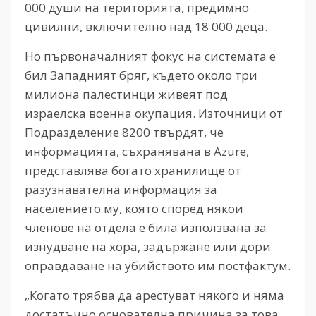
000 души на територията, предимно
цивилни, включително над 18 000 деца.
Но първоначалният фокус на системата е
бил Западният бряг, където около три
милиона палестинци живеят под
израелска военна окупация. Източници от
Подразделение 8200 твърдят, че
информацията, съхранявана в Azure,
представлява богато хранилище от
разузнавателна информация за
населението му, която според някои
членове на отдела е била използвана за
изнудване на хора, задържане или дори
оправдаване на убийството им постфактум.
„Когато трябва да арестуват някого и няма
достатъчно основателна причина за това,