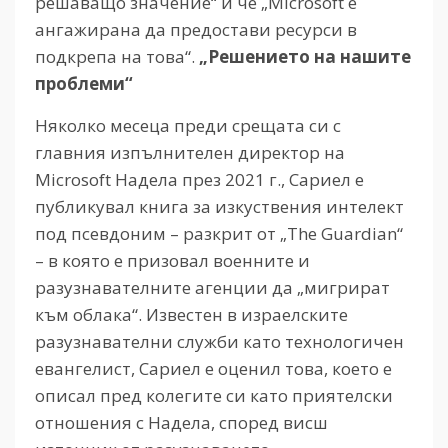
решаващо значение“ и че „Microsoft е
ангажирана да предостави ресурси в
подкрепа на това“.
„Решението на нашите
проблеми“
Няколко месеца преди срещата си с
главния изпълнителен директор на
Microsoft Надела през 2021 г., Сариел е
публикувал книга за изкуствения интелект
под псевдоним – разкрит от „The Guardian“
– в която е призовал военните и
разузнавателните агенции да „мигрират
към облака“. Известен в израелските
разузнавателни служби като технологичен
евангелист, Сариел е оценил това, което е
описал пред колегите си като приятелски
отношения с Надела, според висш