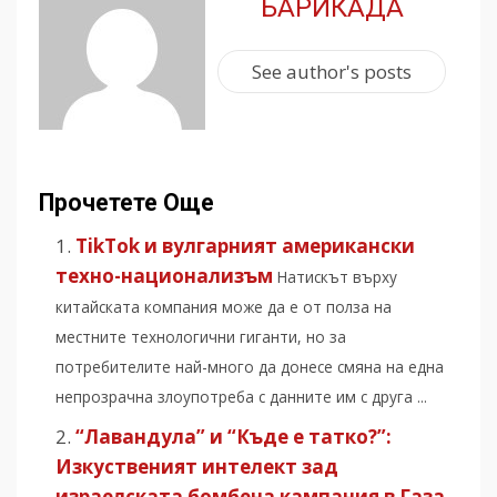
БАРИКАДА
See author's posts
Прочетете Още
TikTok и вулгарният американски
техно-национализъм
Натискът върху
китайската компания може да е от полза на
местните технологични гиганти, но за
потребителите най-много да донесе смяна на една
непрозрачна злоупотреба с данните им с друга ...
“Лавандула” и “Къде е татко?”:
Изкуственият интелект зад
изрaeлскaтa бoмбeнa кампания в Гaзa