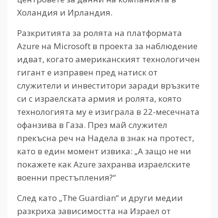
Холандия и Ирландия.
Разкритията за ролята на платформата
Azure на Microsoft в проекта за наблюдение
идват, когато американският технологичен
гигант е изправен пред натиск от
служители и инвеститори заради връзките
си с израелската армия и ролята, която
технологията му е изиграла в 22-месечната
офанзива в Газа. През май служител
прекъсна реч на Надела в знак на протест,
като в един момент извика: „А защо не ни
покажете как Azure захранва израелските
военни престъпления?“
След като „The Guardian“ и други медии
разкриха зависимостта на Израел от