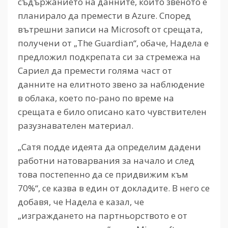
съдържанието на данните, които звеното е
планирало да премести в Azure. Според
вътрешни записи на Microsoft от срещата,
получени от „The Guardian“, обаче, Надела е
предложил подкрепата си за стремежа на
Сариел да премести голяма част от
данните на елитното звено за наблюдение
в облака, което по-рано по време на
срещата е било описано като чувствителен
разузнавателен материал.
„Сатя подде идеята да определим дадени
работни натоварвания за начало и след
това постепенно да се придвижим към
70%“, се казва в един от докладите. В него се
добавя, че Надела е казал, че
„изграждането на партньорството е от