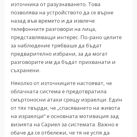
източника от разузнаването. Това
позволява на устройството да се върне
назад във времето и да извлече
телефонните разговори на лица,
представляващи интерес. По-рано целите
за наблюдение трябваше да бъдат
предварително избрани, за да могат
разговорите им да бъдат прихванати и
съхранени.
Няколко от източниците настояват, че
облачната система е предотвратила
смъртоносни атаки срещу израелци. Един
от тях твърди, че „спасяването на живота
на израелци“ е основната мотивация зад
визията на Сариел за системата. Важно е
обаче да се отбележи, че тя не успя да