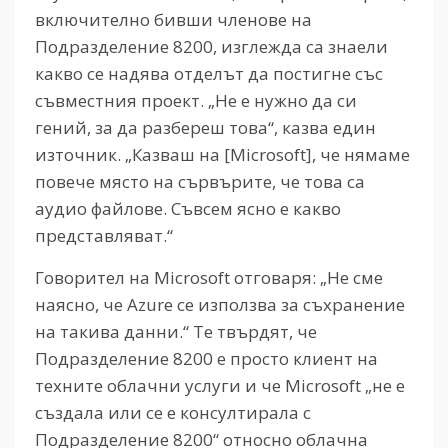
включително бивши членове на
Подразделение 8200, изглежда са знаели
какво се надява отделът да постигне със
съвместния проект. „Не е нужно да си
гений, за да разбереш това“, казва един
източник. „Казваш на [Microsoft], че нямаме
повече място на сървърите, че това са
аудио файлове. Съвсем ясно е какво
представляват.“
Говорител на Microsoft отговаря: „Не сме
наясно, че Azure се използва за съхранение
на такива данни.“ Те твърдят, че
Подразделение 8200 е просто клиент на
техните облачни услуги и че Microsoft „не е
създала или се е консултирала с
Подразделение 8200“ относно облачна