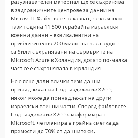
разузнавателен материал ще се съхранява
в задграничните центрове за данни на
Microsoft. Файловете показват, че към юли
тази година 11 500 терабайта израелски
военни данни – еквивалентни на
приблизително 200 милиона часа аудио –
са били съхранявани на сървърите на
Microsoft Azure в Холандия, докато по-малка
част се е съхранявала в Ирландия.
Не е ясно дали всички тези данни
принадлежат на Подразделение 8200;
някои може да принадлежат на други
израелски военни части. Според файловете
Подразделение 8200 е информирал
Microsoft, че планира в крайна сметка да
премести до 70% от данните си,