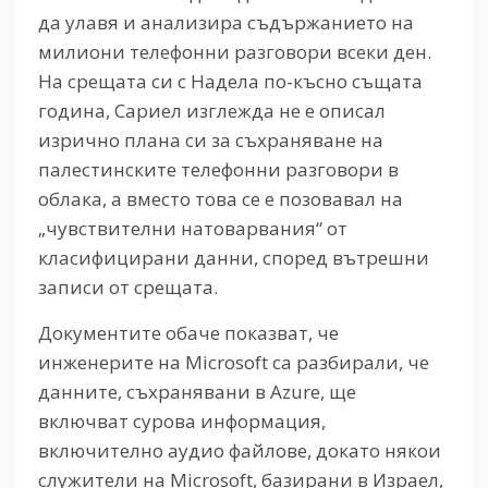
да улавя и анализира съдържанието на
милиони телефонни разговори всеки ден.
На срещата си с Надела по-късно същата
година, Сариел изглежда не е описал
изрично плана си за съхраняване на
палестинските телефонни разговори в
облака, а вместо това се е позовавал на
„чувствителни натоварвания“ от
класифицирани данни, според вътрешни
записи от срещата.
Документите обаче показват, че
инженерите на Microsoft са разбирали, че
данните, съхранявани в Azure, ще
включват сурова информация,
включително аудио файлове, докато някои
служители на Microsoft, базирани в Израел,