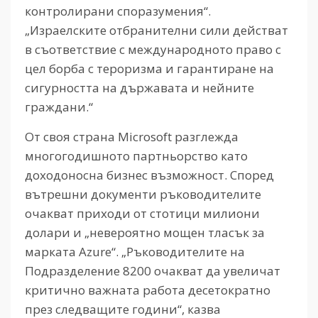
контролирани споразумения“.
„Израелските отбранителни сили действат
в съответствие с международното право с
цел борба с тероризма и гарантиране на
сигурността на държавата и нейните
граждани.“
От своя страна Microsoft разглежда
многогодишното партньорство като
доходоносна бизнес възможност. Според
вътрешни документи ръководителите
очакват приходи от стотици милиони
долари и „невероятно мощен тласък за
марката Azure“. „Ръководителите на
Подразделение 8200 очакват да увеличат
критично важната работа десетократно
през следващите години“, казва