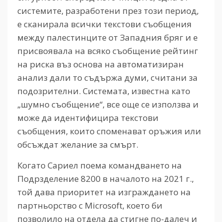
системите, разработени през този период,
е сканирала всички текстови съобщения
между палестинците от Западния бряг и е
присвоявала на всяко съобщение рейтинг
на риска въз основа на автоматизиран
анализ дали то съдържа думи, считани за
подозрителни. Системата, известна като
„шумно съобщение“, все още се използва и
може да идентифицира текстови
съобщения, които споменават оръжия или
обсъждат желание за смърт.
Когато Сариел поема командването на
Подрзделение 8200 в началото на 2021 г.,
той дава приоритет на изграждането на
партньорство с Microsoft, което би
позволило на отдела да стигне по-далеч и