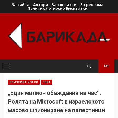
Skip
За сайта
Автори
За контакти
За реклама
Политика относно Бисквитки
to
content
Primary
Menu
БЛИЗКИЯТ ИЗТОК
СВЯТ
„Един милион обаждания на час“:
Ролята на Microsoft в израелското
масово шпиониране на палестинци