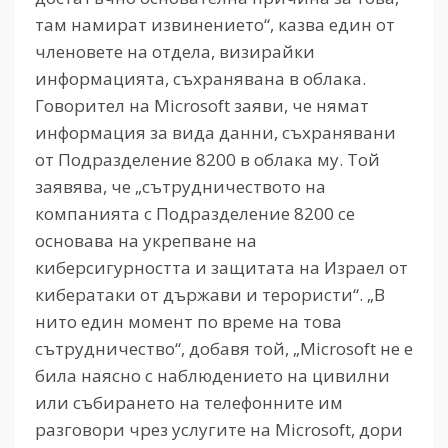
там намират извинението“, казва един от
членовете на отдела, визирайки
информацията, съхранявана в облака.
Говорител на Microsoft заяви, че нямат
информация за вида данни, съхранявани
от Подразделение 8200 в облака му. Той
заявява, че „сътрудничеството на
компанията с Подразделение 8200 се
основава на укрепване на
киберсигурността и защитата на Израел от
кибератаки от държави и терористи“. „В
нито един момент по време на това
сътрудничество“, добавя той, „Microsoft не е
била наясно с наблюдението на цивилни
или събирането на телефонните им
разговори чрез услугите на Microsoft, дори