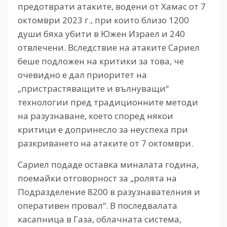
предотврати атаките, водени от Хамас от 7
октомври 2023 г., при които близо 1200
души бяха убити в Южен Израел и 240
отвлечени. Вследствие на атаките Сариел
беше подложен на критики за това, че
очевидно е дал приоритет на
„пристрастяващите и вълнуващи“
технологии пред традиционните методи
на разузнаване, което според някои
критици е допринесло за неуспеха при
разкриването на атаките от 7 октомври.
Сариел подаде оставка миналата година,
поемайки отговорност за „ролята на
Подразделение 8200 в разузнавателния и
оперативен провал“. В последвалата
касапница в Газа, облачната система,