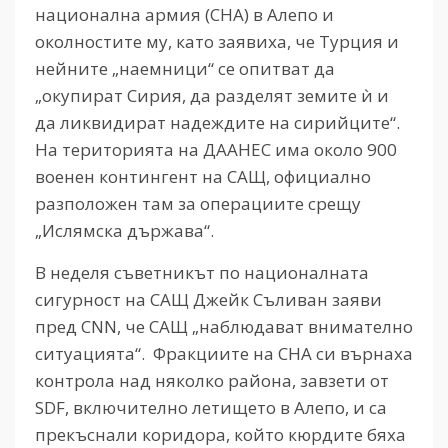
национална армия (СНА) в Алепо и
околностите му, като заявиха, че Турция и
нейните „наемници“ се опитват да
„окупират Сирия, да разделят земите ѝ и
да ликвидират надеждите на сирийците“.
На територията на ДААНЕС има около 900
военен контингент на САЩ, официално
разположен там за операциите срещу
„Ислямска държава“.
В неделя съветникът по националната
сигурност на САЩ Джейк Съливан заяви
пред CNN, че САЩ „наблюдават внимателно
ситуацията“. Фракциите на СНА си върнаха
контрола над няколко района, завзети от
SDF, включително летището в Алепо, и са
прекъснали коридора, който кюрдите бяха