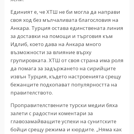
Единият е, че ХТШ не би могла да направи
своя ход без мълчаливата благословия на
Анкара. Турция остава единствената линия
за доставки на помощи и търговия към
Идлиб, което дава на Анкара много
възможности за влияние върху
групировката. ХТШ от своя страна има роля
да помага за задържането на сирийците
извън Турция, където настроенията срещу
бежанците подкопават популярността на
правителството.
Проправителствените турски медии бяха
залети с радостни коментари за
главозамайващите успехи на сунитските
бойци срещу режима и кюрдите. „Няма как