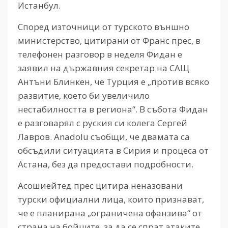
Истанбул.
Според източници от турското външно
министерство, цитирани от Франс прес, в
телефонен разговор в неделя Фидан е
заявил на държавния секретар на САЩ
Антъни Блинкен, че Турция е „против всяко
развитие, което би увеличило
нестабилността в региона“. В събота Фидан
е разговарял с руския си колега Сергей
Лавров. Anadolu съобщи, че двамата са
обсъдили ситуацията в Сирия и процеса от
Астана, без да предостави подробности.
Асошиейтед прес цитира неназовани
турски официални лица, които признават,
че е планирана „ограничена офанзива“ от
страна на бойците, за да се спрат атаките