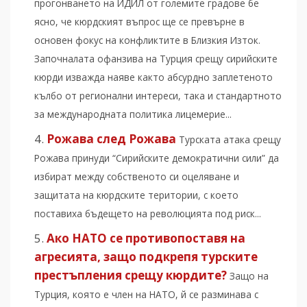
прогонването на ИДИЛ от големите градове бе
ясно, че кюрдският въпрос ще се превърне в
основен фокус на конфликтите в Близкия Изток.
Започналата офанзива на Турция срещу сирийските
кюрди изважда наяве както абсурдно заплетеното
кълбо от регионални интереси, така и стандартното
за международната политика лицемерие...
Рожава след Рожава
Турската атака срещу
Рожава принуди “Сирийските демократични сили” да
избират между собственото си оцеляване и
защитата на кюрдските територии, с което
поставиха бъдещето на революцията под риск...
Ако НАТО се противопоставя на
агресията, защо подкрепя турските
престъпления срещу кюрдите?
Защо на
Турция, която е член на НАТО, й се разминава с