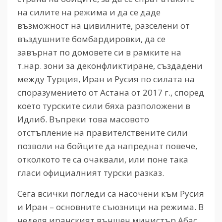
на силите на режима и да се даде
възможност на цивилните, разселени от
въздушните бомбардировки, да се
завърнат по домовете си в рамките на
т.нар. зони за деконфликтиране, създадени
между Турция, Иран и Русия по силата на
споразумението от Астана от 2017 г., според
което турските сили бяха разположени в
Идлиб. Въпреки това масовото
отстъпление на правителствените сили
позволи на бойците да напреднат повече,
отколкото те са очаквали, или поне така
гласи официалният турски разказ.
Сега всички погледи са насочени към Русия
и Иран – основните съюзници на режима. В
неделя иранският външен министър Абас