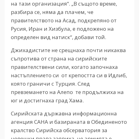
на тази организация“. „В същото време,
разбира се, няма да плачем, че
правителството на Асад, подкрепяно от
Русия, Иран и Хизбула, е подложено на
определен вид натиск“, добави той.
Джихадистите не срещнаха почти никаква
съпротива от страна на сирийските
правителствени сили, когато започнаха
настъплението си от крепостта си в Идлиб,
която граничи с Турция. След
превземането на Алепо те продължиха на
юг и достигнаха град Хама.
Сирийската държавна информационна
агенция САНА и базираната в Обединеното
кралство Сирийска обсерватория за
човешки права заявиха, че армията е