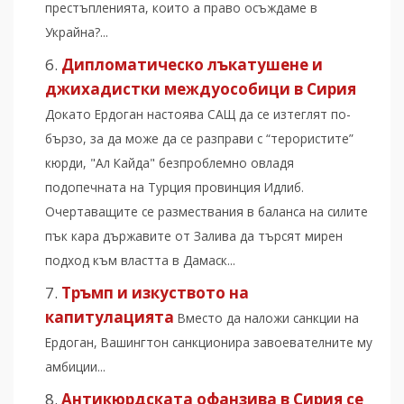
престъпленията, които а право осъждаме в
Украйна?...
Дипломатическо лъкатушене и
джихадистки междуособици в Сирия
Докато Ердоган настоява САЩ да се изтеглят по-
бързо, за да може да се разправи с “терористите”
кюрди, "Ал Кайда" безпроблемно овладя
подопечната на Турция провинция Идлиб.
Очертаващите се размествания в баланса на силите
пък кара държавите от Залива да търсят мирен
подход към властта в Дамаск...
Тръмп и изкуството на
капитулацията
Вместо да наложи санкции на
Ердоган, Вашингтон санкционира завоевателните му
амбиции...
Антикюрдската офанзива в Сирия се