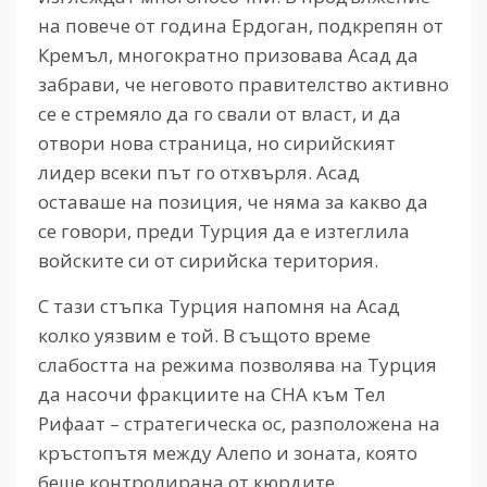
на повече от година Ердоган, подкрепян от
Кремъл, многократно призовава Асад да
забрави, че неговото правителство активно
се е стремяло да го свали от власт, и да
отвори нова страница, но сирийският
лидер всеки път го отхвърля. Асад
оставаше на позиция, че няма за какво да
се говори, преди Турция да е изтеглила
войските си от сирийска територия.
С тази стъпка Турция напомня на Асад
колко уязвим е той. В същото време
слабостта на режима позволява на Турция
да насочи фракциите на СНА към Тел
Рифаат – стратегическа ос, разположена на
кръстопътя между Алепо и зоната, която
беше контролирана от кюрдите.