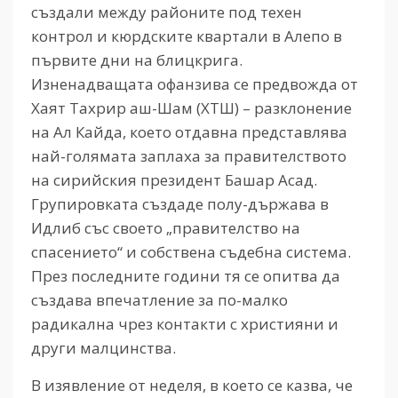
създали между районите под техен
контрол и кюрдските квартали в Алепо в
първите дни на блицкрига.
Изненадващата офанзива се предвожда от
Хаят Тахрир аш-Шам (ХТШ) – разклонение
на Ал Кайда, което отдавна представлява
най-голямата заплаха за правителството
на сирийския президент Башар Асад.
Групировката създаде полу-държава в
Идлиб със своето „правителство на
спасението“ и собствена съдебна система.
През последните години тя се опитва да
създава впечатление за по-малко
радикална чрез контакти с християни и
други малцинства.
В изявление от неделя, в което се казва, че