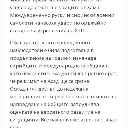
успяла да отблъсне бойците от Хама.
Междувременно руски и сирийски военни
самолети нанесоха удари по оръжейни
складове и укрепления на ХТШ.
Офанзивата, която според много
наблюдатели е била подготвяна в
продължение на години, изненада
сирийците и международната общност,
като някои стигнаха дотам да прогнозират,
че режимът на Асад ще се срине.
Оскъдният достъп до надеждна
информация от терен, съчетан с темпото на
напредване на бойците, затруднява
оценката на вероятното развитие на
ситуацията. Все пак няколко аспекта стават
ясни.