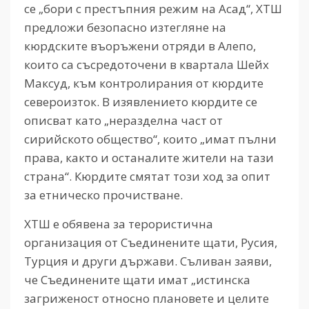
се „бори с престъпния режим на Асад“, ХТШ
предложи безопасно изтегляне на
кюрдските въоръжени отряди в Алепо,
които са съсредоточени в квартала Шейх
Максуд, към контролирания от кюрдите
североизток. В изявлението кюрдите се
описват като „неразделна част от
сирийското общество“, които „имат пълни
права, както и останалите жители на тази
страна“. Кюрдите смятат този ход за опит
за етническо прочистване.
ХТШ е обявена за терористична
организация от Съединените щати, Русия,
Турция и други държави. Съливан заяви,
че Съединените щати имат „истинска
загриженост относно плановете и целите