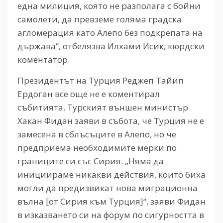
една милиция, която не разполага с бойни
самолети, да превземе голяма градска
агломерация като Алепо без подкрепата на
държава“, отбелязва Илхами Исик, кюрдски
коментатор.
Президентът на Турция Реджеп Тайип
Ердоган все още не е коментирал
събитията. Турският външен министър
Хакан Фидан заяви в събота, че Турция не е
замесена в сблъсъците в Алепо, но че
предприема необходимите мерки по
границите си със Сирия. „Няма да
инициираме никакви действия, които биха
могли да предизвикат нова миграционна
вълна [от Сирия към Турция]“, заяви Фидан
в изказването си на форум по сигурността в