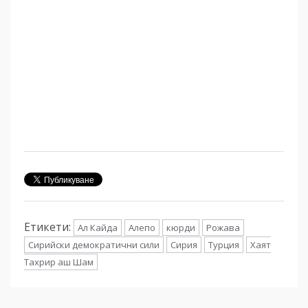
Етикети:
Ал Кайда
Алепо
кюрди
Рожава
Сирийски демократични сили
Сирия
Турция
Хаят
Тахрир аш Шам