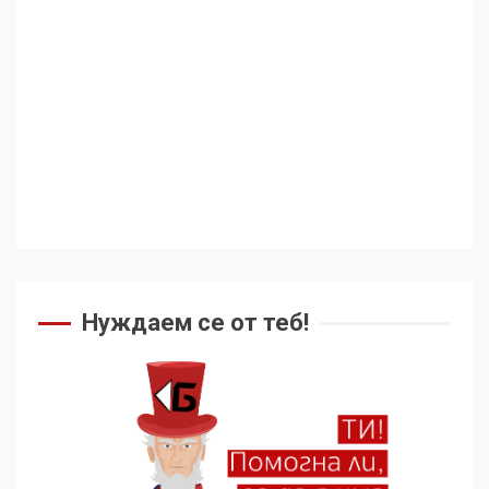
геноцида. Навлизаме в
ужасяваща нова епоха
3
Съединените щати вече
дори не се преструват, че
не подкрепят терористи
4
Как се вземат милиони за
чужд труд
Нуждаем се от теб!
5
136 страни в ООН
подкрепиха Куба, България
избра да е сред 30
„въздържали се“
6