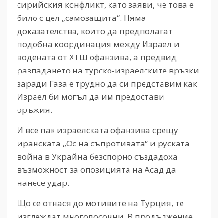
сирийския конфликт, като заяви, че това е
било с цел „самозащита“. Няма
доказателства, които да предполагат
подобна координация между Израел и
водената от ХТШ офанзива, а предвид
разпадането на турско-израелските връзки
заради Газа е трудно да си представим как
Израел би могъл да им предостави
оръжия.
И все пак израелската офанзива срещу
иранската „Ос на съпротивата“ и руската
война в Украйна безспорно създадоха
възможност за опозицията на Асад да
нанесе удар.
Що се отнася до мотивите на Турция, те
изглеждат многопосочни. В продължение