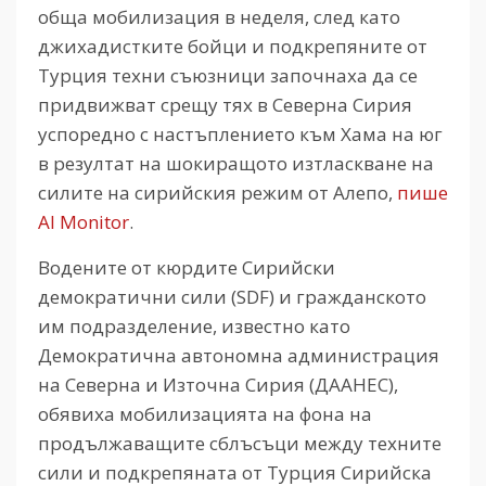
обща мобилизация в неделя, след като
джихадистките бойци и подкрепяните от
Турция техни съюзници започнаха да се
придвижват срещу тях в Северна Сирия
успоредно с настъплението към Хама на юг
в резултат на шокиращото изтласкване на
силите на сирийския режим от Алепо,
пише
Al Monitor
.
Водените от кюрдите Сирийски
демократични сили (SDF) и гражданското
им подразделение, известно като
Демократична автономна администрация
на Северна и Източна Сирия (ДААНЕС),
обявиха мобилизацията на фона на
продължаващите сблъсъци между техните
сили и подкрепяната от Турция Сирийска