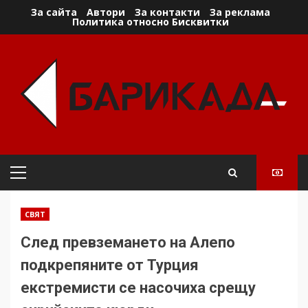
Skip
За сайта
Автори
За контакти
За реклама
Политика относно Бисквитки
to
content
Primary
Menu
СВЯТ
След превземането на Алепо
подкрепяните от Турция
екстремисти се насочиха срещу