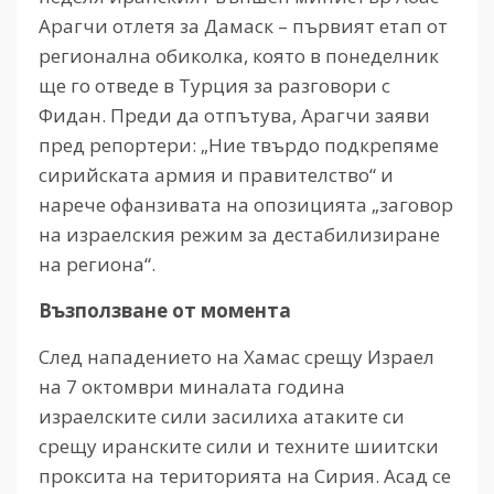
Арагчи отлетя за Дамаск – първият етап от
регионална обиколка, която в понеделник
ще го отведе в Турция за разговори с
Фидан. Преди да отпътува, Арагчи заяви
пред репортери: „Ние твърдо подкрепяме
сирийската армия и правителство“ и
нарече офанзивата на опозицията „заговор
на израелския режим за дестабилизиране
на региона“.
Възползване от момента
След нападението на Хамас срещу Израел
на 7 октомври миналата година
израелските сили засилиха атаките си
срещу иранските сили и техните шиитски
проксита на територията на Сирия. Асад се