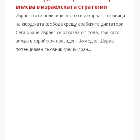
вписва в израелската стратегия
Израелските политици често се изкарват съюзници
на кюрдската свобода срещу арабските диктатори.
Сега обаче Израел се отказва от това, тъй като
вижда в сирийския президент Ахмед ал Шараа
потенциален съюзник срещу Иран...