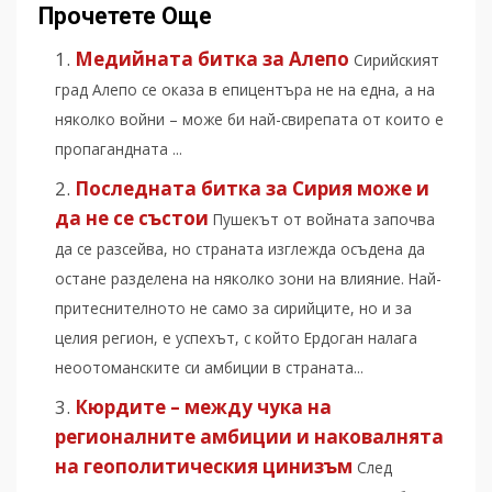
Прочетете Още
Медийната битка за Алепо
Сирийският
град Алепо се оказа в епицентъра не на една, а на
няколко войни – може би най-свирепата от които е
пропагандната ...
Последната битка за Сирия може и
да не се състои
Пушекът от войната започва
да се разсейва, но страната изглежда осъдена да
остане разделена на няколко зони на влияние. Най-
притеснителното не само за сирийците, но и за
целия регион, е успехът, с който Ердоган налага
неоотоманските си амбиции в страната...
Кюрдите – между чука на
регионалните амбиции и наковалнята
на геополитическия цинизъм
След