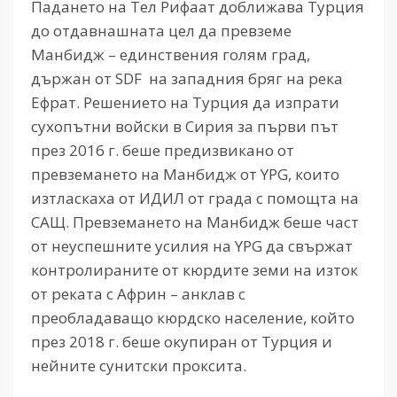
Падането на Тел Рифаат доближава Турция
до отдавнашната цел да превземе
Манбидж – единствения голям град,
държан от SDF на западния бряг на река
Ефрат. Решението на Турция да изпрати
сухопътни войски в Сирия за първи път
през 2016 г. беше предизвикано от
превземането на Манбидж от YPG, които
изтласкаха от ИДИЛ от града с помощта на
САЩ. Превземането на Манбидж беше част
от неуспешните усилия на YPG да свържат
контролираните от кюрдите земи на изток
от реката с Африн – анклав с
преобладаващо кюрдско население, който
през 2018 г. беше окупиран от Турция и
нейните сунитски проксита.