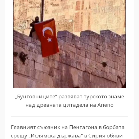
„Бунтовниците“ развяват турското знаме
над древната цитадела на Апепо
Главният съюзник на Пентагона в борбата
срещу „Ислямска държава“ в Сирия обяви