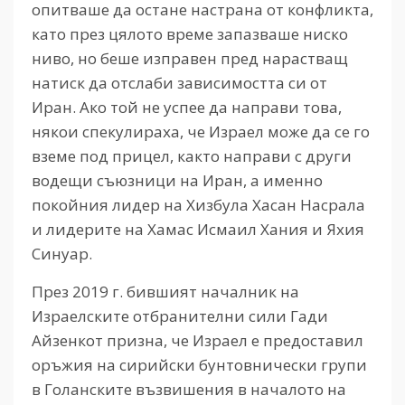
опитваше да остане настрана от конфликта,
като през цялото време запазваше ниско
ниво, но беше изправен пред нарастващ
натиск да отслаби зависимостта си от
Иран. Ако той не успее да направи това,
някои спекулираха, че Израел може да се го
вземе под прицел, както направи с други
водещи съюзници на Иран, а именно
покойния лидер на Хизбула Хасан Насрала
и лидерите на Хамас Исмаил Хания и Яхия
Синуар.
През 2019 г. бившият началник на
Израелските отбранителни сили Гади
Айзенкот призна, че Израел е предоставил
оръжия на сирийски бунтовнически групи
в Голанските възвишения в началото на