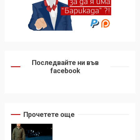
Удължаването на „Чат
контрола“ в ЕС е обида за
демокрацията
7
За 100-годишнината на
Фидел Кастро – изкачване
Последвайте ни във
на Черни връх по неговите
facebook
стъпки от 1972 г.
1
Цената на войната
2
Прочетете още
Аз съм изследовател на