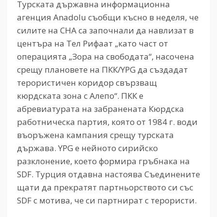
Турската държавна информационна
агенция Anadolu съобщи късно в неделя, че
силите на СНА са започнали да навлизат в
центъра на Тел Рифаат „като част от
операцията „Зора на свободата“, насочена
срещу плановете на ПКК/YPG да създадат
терористичен коридор свързващ
кюрдската зона с Алепо“. ПКК е
абревиатурата на забранената Кюрдска
работническа партия, която от 1984 г. води
въоръжена кампания срещу турската
държава. YPG е нейното сирийско
разклонение, което формира гръбнака на
SDF. Турция отдавна настоява Съединените
щати да прекратят партньорството си със
SDF с мотива, че си партнират с терористи.