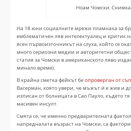
Ноам Чомски. Снимка: C
На 18 юни социалните мрежи пламнаха за бр
емблематичен ляв интелектуалец и критик н
ясен първоизточникът на слуха, който се ока
много сериозни медии и авторитетни общест
статия за Чомски в американското ляво изд
минало време).
В крайна сметка фейкът бе
опроверган от съ
Васерман, която увери, че мъжът ѝ е жив и 
изписан от болницата в Сао Пауло, където тя 
масивен инсулт.
Смята се, че именно предварителната фактол
напредналата възраст на Чомски, са фактори