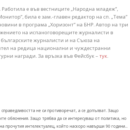
Работила е във вестниците „Народна младеж”,
 „Монитор”, била е зам.-главен редактор на сп. „Тема”
овини в програма „Хоризонт” на БНР. Автор на три
ужението на испаноговорещите журналисти в
а българските журналисти и на Съюза на
ител на редица национални и чуждестранни
урни награди. За връзка във Фейсбук –
тук
.
 справедливостта не си противоречат, а се допълват. Защо
ите обяснения. Защо трябва да се интересуваш от политика, но
 на прочутия интелектуалец, който наскоро навърши 90 години...