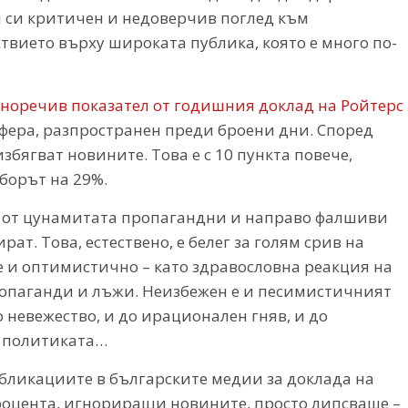
я си критичен и недоверчив поглед към
ствието върху широката публика, която е много по-
норечив показател от годишния доклад на Ройтерс
сфера, разпространен преди броени дни. Според
збягват новините. Това е с 10 пункта повече,
зборът на 29%.
ни от цунамитата пропагандни и направо фалшиви
ат. Това, естествено, е белег за голям срив на
е и оптимистично – като здравословна реакция на
ропаганди и лъжи. Неизбежен е и песимистичният
 невежество, и до ирационален гняв, и до
 политиката…
убликациите в българските медии за доклада на
процента, игнориращи новините, просто липсваше –