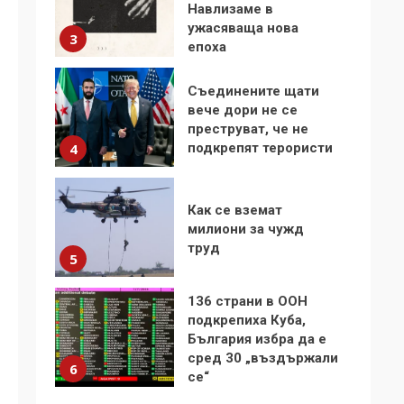
Навлизаме в
ужасяваща нова
3
епоха
Съединените щати
вече дори не се
преструват, че не
подкрепят терористи
4
Как се вземат
милиони за чужд
труд
5
136 страни в ООН
подкрепиха Куба,
България избра да е
сред 30 „въздържали
6
се“