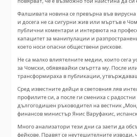
повярват, че е възможно той наистина да си
Фалшивата новина се превърна във вирусна 
и досега не са сигурни жив или мъртъв е Чом
публични коментари и интервюта на профес
капацитет за манипулации и разпространен
което носи опасни обществени рискове.
Не са малко влиятелните медии, които сега 
за Чомски, обявявайки смъртта му. После или 
трансформираха в публикации, утвърждаващ
Сред известните дейци в световния ляв инте
профилите си, а после ги смениха с радостн
дългогодишен ръководител на вестник „Мон
финансов министър Янис Варуфакис, испанск
Много анализатори тези дни са заети да обс
фейкове. Правят се неутешителните изводи, ч