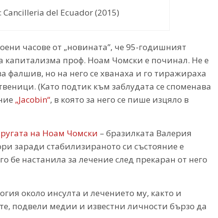
ancilleria del Ecuador (2015)
оени часове от „новината”, че 95-годишният
а капитализма проф. Ноам Чомски е починал. Не е
за фалшив, но на него се хванаха и го тиражираха
веници. (Като подтик към заблудата се споменава
ание
„Jacobin“
, в която за него се пише изцяло в
пругата на Ноам Чомски
– бразилката Валерия
дори заради стабилизираното си състояние е
го бе настанила за лечение след прекаран от него
огия около инсулта и лечението му, както и
те, подвели медии и известни личности бързо да