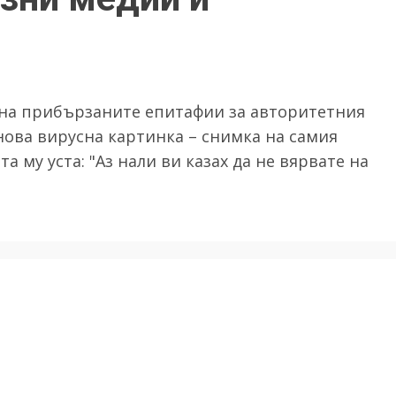
 на прибързаните епитафии за авторитетния
нова вирусна картинка – снимка на самия
 му уста: "Аз нали ви казах да не вярвате на