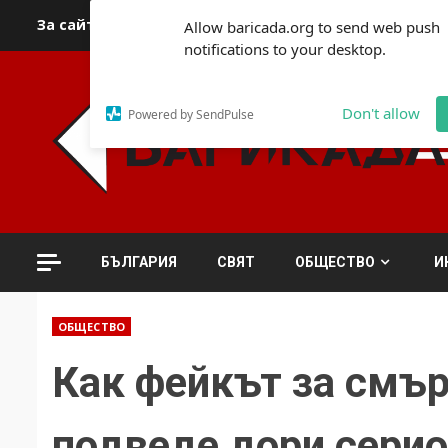
Skip
За сайта
Автори
За контакти
За реклама
Полит
Allow baricada.org to send web push
to
notifications to your desktop.
content
Don't allow
Powered by SendPulse
БЪЛГАРИЯ
СВЯТ
ОБЩЕСТВО
И
ОБЩЕСТВО
Как фейкът за смъ
подведе дори серио