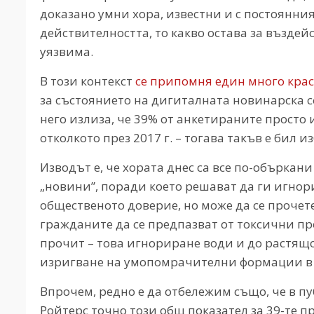
доказано умни хора, известни и с постоянни
действителността, то какво остава за въздей
уязвима.
В този контекст
се припомня един много крас
за състоянието на дигиталната новинарска 
него излиза, че 39% от анкетираните просто и
отколкото през 2017 г. – тогава такъв е бил и
Изводът е, че хората днес са все по-обърка
„новини”, поради което решават да ги игнорир
общественото доверие, но може да се прочет
гражданите да се предпазват от токсични п
прочит – това игнориране води и до растящо
изригване на умопомрачителни формации в
Впрочем, редно е да отбележим също, че в п
Ройтерс точно този общ показател за 39-те 