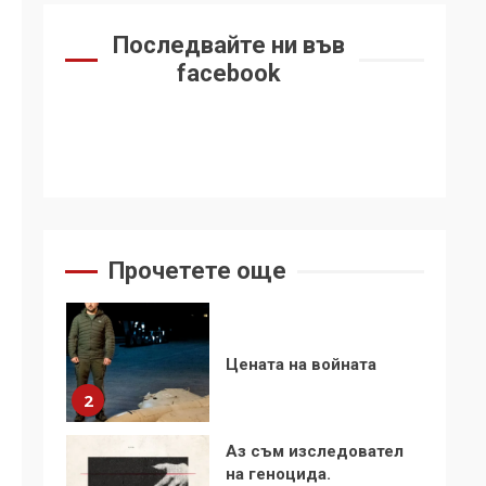
6
се“
Последвайте ни във
Удължаването на
facebook
„Чат контрола“ в ЕС е
обида за
демокрацията
7
За 100-годишнината
на Фидел Кастро –
изкачване на Черни
връх по неговите
1
Прочетете още
стъпки от 1972 г.
Цената на войната
2
Аз съм изследовател
на геноцида.