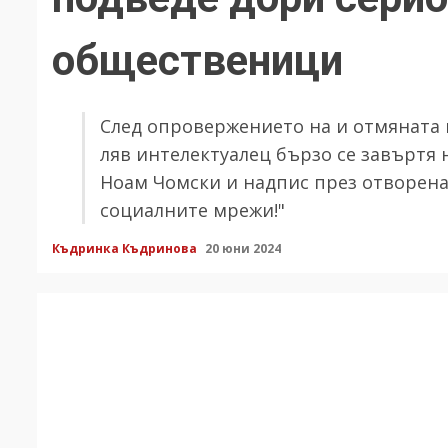
общественици
След опровержението на и отмяната
ляв интелектуалец бързо се завъртя 
Ноам Чомски и надпис през отворената
социалните мрежи!"
Къдринка Къдринова
20 юни 2024