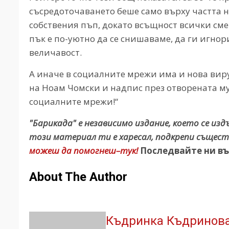
съсредоточаването беше само върху частта н
собствения пъп, докато всъщност всички сме
пък е по-уютно да се снишаваме, да ги игно
величавост.
А иначе в социалните мрежи има и нова виру
на Ноам Чомски и надпис през отворената му 
социалните мрежи!“
"Барикада" е независимо издание, което се из
този материал ти е харесал, подкрепи същест
можеш да помогнеш–тук!
Последвайте ни въ
About The Author
Къдринка Къдринов