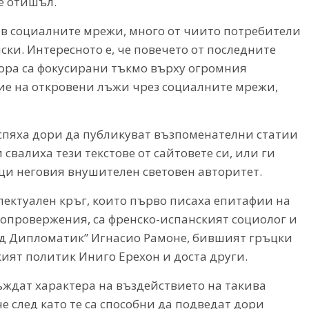
 е отишъл.
в социалните мрежи, много от чиито потребители
ски. Интересното е, че повечето от последните
ора са фокусирани тъкмо върху огромния
ие на откровени лъжи чрез социалните мрежи,
успяха дори да публикуват възпоменателни статии
свалиха тези текстове от сайтовете си, или ги
и неговия внушителен световен авторитет.
лектуален кръг, които първо писаха епитафии на
и опровержения, са френско-испанският социолог и
д Дипломатик” Игнасио Рамоне, бившият гръцки
ият политик Иниго Ерехон и доста други.
ъждат характера на въздействието на такива
е след като те са способни да подведат дори