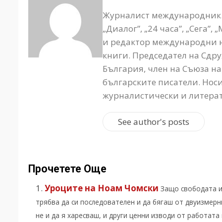
Журналист международник. 
„Диалог”, „24 часа”, „Сега”,
и редактор международни н
книги. Председател на Сдр
България, член на Съюза н
българските писатели. Нос
журналистически и литерат
See author's posts
Прочетете Още
Уроците на Ноам Чомски
Защо свободата и
трябва да си последователен и да бягаш от двуизмерн
не и да я харесваш, и други ценни изводи от работата