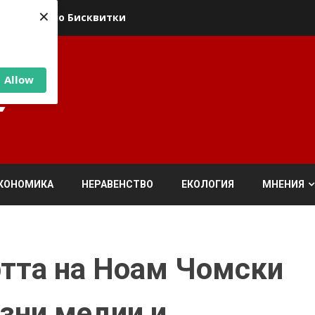
×
ика относно Бисквитки
Allow
КОНОМИКА
НЕРАВЕНСТВО
ЕКОЛОГИЯ
МНЕНИЯ
ртта на Ноам Чомски
зни медии и