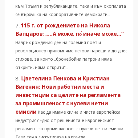
към Тръмп и републиканците, така и към окопалата
се върхушка на корпоративните демократи...
115 г. от рождението на Никола
Вапцаров: „…А може, по̀ иначе може…“
Навръх рождения ден на големия поет и
революционер припомняме негови парещи и до днес
стихове, за които „бронебойни патрони няма
открити, няма открити“...
Цветелина Пенкова и Кристиан
Вигенин: Нови работни места и
инвестиции са целите на регламента
за промишленост с нулеви нетни
емисии
Как да имаме силна и чиста европейска
индустрия? Едно от решенията е Европейският
регламент за промишленост с нулеви нетни емисии.
Тази тема дискутираха на кръгла...