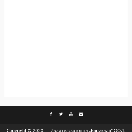
Как се вземат милиони за
чужд труд
5
facebook
twitter
youtube
contact@baric
Copyright © 2020 — Издателска къща „Барикада” ООД.