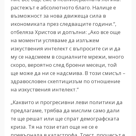
растежът е абсолютното благо. Налице е
възможност за нова движеща сила в
икономиката през следващите години.“,
отбеляза Христов и допълни: „Ако все още
на моменти успяваме да излъжем
изкуствения интелект с въпросите си и да
му се надсмеем в социалните мрежи, много
скоро, вероятно след броени месеци, той
ще може да ни се надсмива. В този смисъл –
здравословен скептицизъм по отношение
на изкуствения интелект.“
„Каквито и прогресивни леви политики да
предлагаме, трябва да мислим само дали
те ще решат или ще спрат демографската
криза. Тя на този етап още не се е
превърнала в катастрофа. Тоест, процесът е