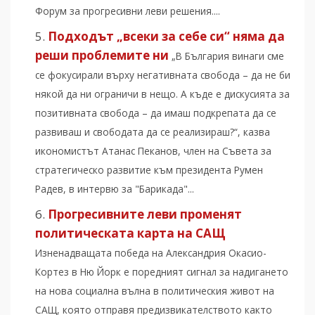
Форум за прогресивни леви решения....
Подходът „всеки за себе си“ няма да
реши проблемите ни
„В България винаги сме
се фокусирали върху негативната свобода – да не би
някой да ни ограничи в нещо. А къде е дискусията за
позитивната свобода – да имаш подкрепата да се
развиваш и свободата да се реализираш?“, казва
икономистът Атанас Пеканов, член на Съвета за
стратегическо развитие към президента Румен
Радев, в интервю за "Барикада"...
Прогресивните леви променят
политическата карта на САЩ
Изненадващата победа на Александрия Окасио-
Кортез в Ню Йорк е поредният сигнал за надигането
на нова социална вълна в политическия живот на
САЩ, която отправя предизвикателството както