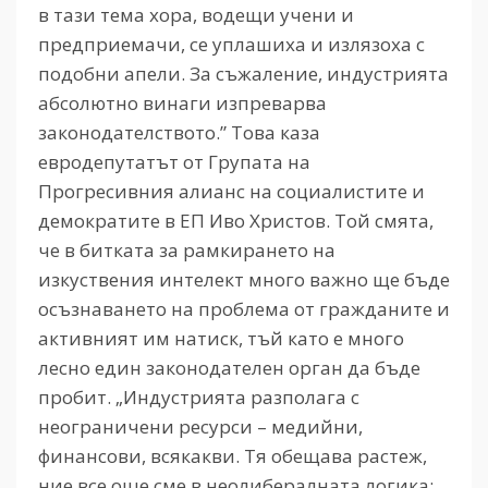
в тази тема хора, водещи учени и
предприемачи, се уплашиха и излязоха с
подобни апели. За съжаление, индустрията
абсолютно винаги изпреварва
законодателството.” Това каза
евродепутатът от Групата на
Прогресивния алианс на социалистите и
демократите в ЕП Иво Христов. Той смята,
че в битката за рамкирането на
изкуствения интелект много важно ще бъде
осъзнаването на проблема от гражданите и
активният им натиск, тъй като е много
лесно един законодателен орган да бъде
пробит. „Индустрията разполага с
неограничени ресурси – медийни,
финансови, всякакви. Тя обещава растеж,
ние все още сме в неолибералната логика: