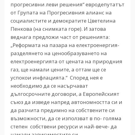
прогресивни леви решения“ евродепутатът
от Групата на Прогресивния алианс на
социалистите и демократите Цветелина
Пенкова (на снимката горе). И затова
веднага предложи част от решенията:
„Реформата на пазара на електроенергия-
разделянето на ценообразуването на
електроенергията от цената на природния
газ, ще намали цените, а оттам ще се
успокои инфлацията.“ Според нея е
необходимо да се насърчават
дългосрочните договори, а Европейският
съюз да изведе напред автономността си и
да разчита предимно на собствените си
възможности, да се използват в по- голяма
степен собствени ресурси и най-вече- да
намали зависимостите си.