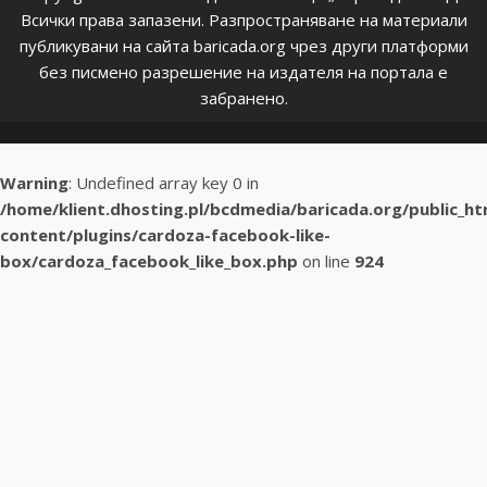
Всички права запазени. Разпространяване на материали
публикувани на сайта baricada.org чрез други платформи
без писмено разрешение на издателя на портала е
забранено.
Warning
: Undefined array key 0 in
/home/klient.dhosting.pl/bcdmedia/baricada.org/public_h
content/plugins/cardoza-facebook-like-
box/cardoza_facebook_like_box.php
on line
924