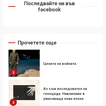
Фидел Кастро – изкачване
Последвайте ни във
на Черни връх по неговите
facebook
стъпки от 1972 г.
1
Цената на войната
2
Прочетете още
Аз съм изследовател на
геноцида. Навлизаме в
ужасяваща нова епоха
3
Съединените щати вече
дори не се преструват, че
не подкрепят терористи
4