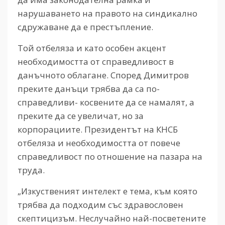
нарушаването на правото на синдикално
сдружаване да е престъпление.
Той отбеляза и като особен акцент
необходимостта от справедливост в
данъчното облагане. Според Димитров
преките данъци трябва да са по-
справедливи- косвените да се намалят, а
преките да се увеличат, но за
корпорациите. Президентът на КНСБ
отбеляза и необходимостта от повече
справедливост по отношение на пазара на
труда.
„Изкуственият интелект е тема, към която
трябва да подходим със здравословен
скептицизъм. Неслучайно най-посветените