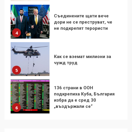
Как се вземат милиони за
чужд труд
5
136 страни в ООН
подкрепиха Куба, България
избра да е сред 30
„въздържали се“
6
Удължаването на „Чат
контрола“ в ЕС е обида за
демокрацията
7
За 100-годишнината на
Фидел Кастро – изкачване