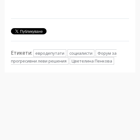
Етикети:
евродепутати
социалисти
Форум за
прогресивни леви решения
Цветелина Пенкова