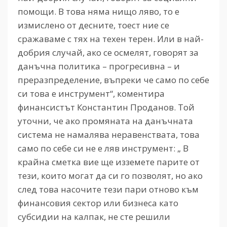
помощи. В това няма нищо ляво, то е
измислено от десните, тоест ние се
сражаваме с тях на техен терен. Или в най-
добрия случай, ако се осмелят, говорят за
данъчна политика – прогресивна – и
преразпределение, въпреки че само по себе
си това е инструмент“, коментира
финансистът Константин Проданов. Той
уточни, че ако промяната на данъчната
система не намалява неравенствата, това
само по себе си не е ляв инструмент: „ В
крайна сметка вие ще изземете парите от
тези, които могат да си го позволят, но ако
след това насочите тези пари отново към
финансовия сектор или бизнеса като
субсидии на калпак, не сте решили