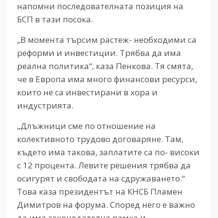
напомни последователната позиция на
БСП в тази посока.
„В момента търсим растеж- необходими са
реформи и инвестиции. Трябва да има
реална политика“, каза Пенкова. Тя смята,
че в Европа има много финансови ресурси,
които не са инвестирани в хора и
индустрията.
„Длъжници сме по отношение на
колективното трудово договаряне. Там,
където има такова, заплатите са по- високи
с 12 процента. Левите решения трябва да
осигурят и свободата на сдружаването.“
Това каза президентът на КНСБ Пламен
Димитров на форума. Според него е важно
да има законодателна рамка и