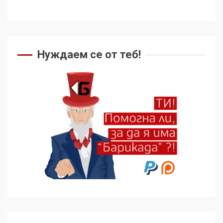
Как се вземат милиони за
чужд труд
Нуждаем се от теб!
5
136 страни в ООН
подкрепиха Куба, България
избра да е сред 30
„въздържали се“
6
Удължаването на „Чат
контрола“ в ЕС е обида за
демокрацията
7
За 100-годишнината на