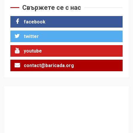
на Черни връх по неговите
Свържете се с нас
стъпки от 1972 г.
1
facebook
twitter
Цената на войната
2
youtube
contact@baricada.org
Аз съм изследовател на
геноцида. Навлизаме в
ужасяваща нова епоха
3
Съединените щати вече
дори не се преструват, че
не подкрепят терористи
4