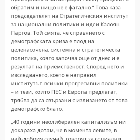
обратим и нищо не е фатално.“ Това каза
председателят на Стратегическия институт
за национални политики и идеи Калоян
Паргов. Той смята, че справянето с
демографската криза е плод на
целенасочена, системна и стратегическа
политика, която започва още от днес и е
резултат на приемственост. Според него и
изследването, което е направил
институтът-всички прогресивни политики
– и тези, които ПЕС и Европа предлагат,
трябва да са свързани с излизането от това
демографско блато.
„40 години неолиберален капитализъм ни
докараха дотам, че в момента левите, в
най-добрия случай, говорят за социални