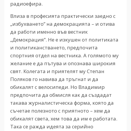
радиоефира.
Влиза в професията практически заедно с
„избухването” на демокрацията – и отива
да работи именно във вестник
„Демокрация”. Не е изкушен от политиката
и политиканстването, предпочита
спортния отдел на вестника. А голямото му
желание е да пътува и опознава широкия
свят. Колегата и приятелят му Степан
Поляков го навива да тръгнат и да
обикалят с велосипеди. Но Владимир
предпочита да обмисля как да създадат
такава журналистическа форма, която да
съчетае полезното с приятното – хем да
обикалят света, хем това да им е работата.
Така се ражда идеята за серийно