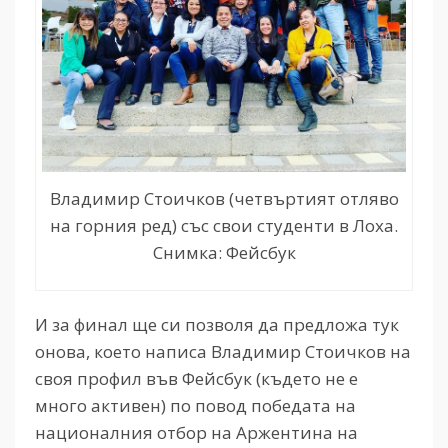
Владимир Стоичков (четвъртият отляво
на горния ред) със свои студенти в Лоха.
Снимка: Фейсбук
И за финал ще си позволя да предложа тук
онова, което написа Владимир Стоичков на
своя профил във Фейсбук (където не е
много активен) по повод победата на
националния отбор на Аржентина на