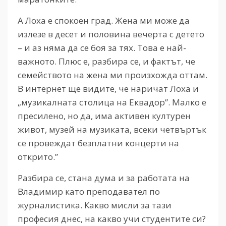
А Лоха е спокоен град. Жена ми може да
излезе в десет и половина вечерта с детето
– и аз няма да се боя за тях. Това е най-
важното. Плюс е, разбира се, и фактът, че
семейството на жена ми произхожда оттам.
В интернет ще видите, че наричат Лоха и
„музикалната столица на Еквадор”. Малко е
пресилено, но да, има активен културен
живот, музей на музиката, всеки четвъртък
се провеждат безплатни концерти на
открито.”
Разбира се, стана дума и за работата на
Владимир като преподавател по
журналистика. Какво мисли за тази
професия днес, на какво учи студентите си?