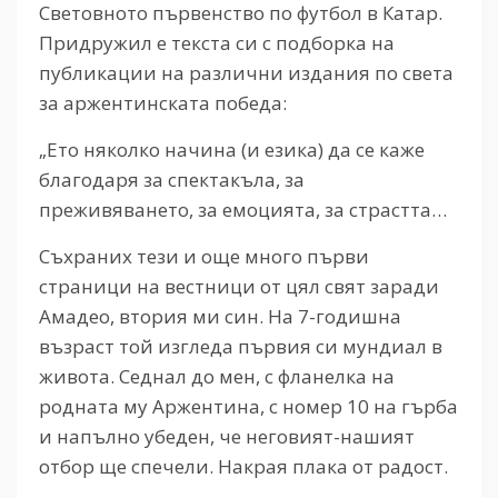
Световното първенство по футбол в Катар.
Придружил е текста си с подборка на
публикации на различни издания по света
за аржентинската победа:
„Ето няколко начина (и езика) да се каже
благодаря за спектакъла, за
преживяването, за емоцията, за страстта…
Съхраних тези и още много първи
страници на вестници от цял свят заради
Амадео, втория ми син. На 7-годишна
възраст той изгледа първия си мундиал в
живота. Седнал до мен, с фланелка на
родната му Аржентина, с номер 10 на гърба
и напълно убеден, че неговият-нашият
отбор ще спечели. Накрая плака от радост.