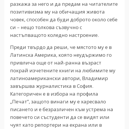
разкажа за него и да предам на читателите
позитивизма му на обичащия живота
човек, способен да буди доброто около себе
си – нещо толкова съзвучно с
настъпващото коледно настроение.
Преди твърдо да реши, че мястото му е в
Латинска Америка, която неудържимо го
привлича още от най-ранна възраст
покрай изчетените книги на любимите му
латиноамерикански автори, Владимир
завършва журналистика в София.
Категоричен е в избора на профила
„Печат”, защото винаги му е харесвало
писането и е безразличен към устрема на
повечето си състуденти да се видят или
чуят като репортери на екрана или в