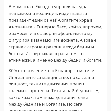
В момента в Еквадор управлява една
невъзможна коалиция, издигнала за
президент един от най-богатите хора в
държавата – Гийермо Ласо, който, впрочем,
е замесен и в офшорни афери, името му
фигурира в Панамските досиета. А това е
страна с огромен разрив между бедни и
богати. И с вертикален расизъм – не
етнически, а именно между бедни и богати.
80% от населението в Еквадор са метиси.
Индианците са малцинство, но са силна
общност, техните движения правят
големите протести. Те са и най-бедните. А,
както казах, там няма допирни точки
между бедните и богатите. Но сега
управляващата коалиция е между