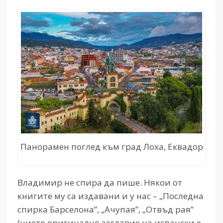
Панорамен поглед към град Лоха, Еквадор
Владимир не спира да пише. Някои от
книгите му са издавани и у нас – „Последна
спирка Барселона”, „Ачупая”, „Отвъд рая”
(чието оригинално заглавие на испански е