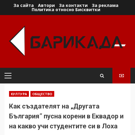
Skip
За сайта
Автори
За контакти
За реклама
Политика относно Бисквитки
to
content
Primary
Menu
КУЛТУРА
ОБЩЕСТВО
Как създателят на „Другата
България” пусна корeни в Еквадор и
на какво учи студентите си в Лоха