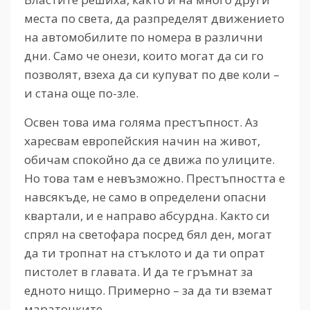
места по света, да разпределят движението
на автомобилите по номера в различни
дни. Само че онези, които могат да си го
позволят, взеха да си купуват по две коли –
и стана още по-зле.
Освен това има голяма престъпност. Аз
харесвам европейския начин на живот,
обичам спокойно да се движа по улиците.
Но това там е невъзможно. Престъпността е
навсякъде, не само в определени опасни
квартали, и е направо абсурдна. Както си
спрял на светофара посред бял ден, могат
да ти тропнат на стъклото и да ти опрат
пистолет в главата. И да те гръмнат за
едното нищо. Примерно – за да ти вземат
маратонките.