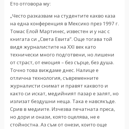
Ето отговора му:
„Често разказвам на студентите какво каза
на една конференция в Мексико през 1997 г.
Томас Елой Мартинес, известен и у нас с
книгата си „Света Евита”. Още тогава той
видя журналистите на XXI век като
технически много подготвени, но лишени
от страст, от емоция – без сърце, без душа.
Точно това виждаме днес. Налице е
отлична технология, съвременните
журналисти снимат и правят каквото и
както си искат, медийният пазар е залят, но
излизат бездушни неща. Така е навсякъде.
Срив в медиите. Изчезва печатната преса,
но дори и онази, която оцелява, не е
стойностна. Аз съм от онези, които още