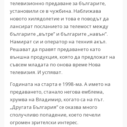
телевизионно предаване за българите,
установили се в чужбина. Наближава
новото хилядолетие и това е поводът да
лансират посланието за телемост между
българите „вътре” и българите „навън”.
Намират си и оператор на техния акъл.
Решават да правят предаването като
външна продукция, която да предложат на
съвсем младата по онова време Нова
телевизия. И успяват.
Годината на старта е 1998-ма. А името на
предаването, станало негова емблема,
хрумва на Владимир, когато са на път.
„Другата България” се оказва много
сполучливо попадение, което печели
огромен зрителски интерес.