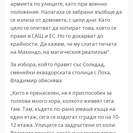
армията по улиците, като при военно
положение. Налагаха се забрани въобще да
се излиза от домовете, с цели дни. Като
цяло се опитват да копират това, което се
прави в САЩ и ЕС. Но го докарват до
крайности. Да кажем, че му слагат печата
на Макондо, на магическия реализъм”.
За избора, който правят със Соледад,
сменяйки еквадорската столица с Лоха,
Владимир обяснява:
„Кито е пренаселен, не е приспособен за
толкова много хора, колкото живеят сега
там. Там, където по-рано имаше къща на
един етаж, сега се издигат сгради по на 10-
12 етажа. Улиците са задръстени от коли.
Властите решиха, както и на много други