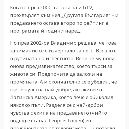
Когато през 2000-та тръгва и bTV,
прехвърлят към нея „Другата България” – и
предаването остава второ по рейтинг в
програмата ѝ години наред.
Но през 2002-ра Владимир решава, че това
занимание се е изчерпало за него. Влязло е
в рутината на известното. Вече не му носи
онова предизвикателство, което търси за
живота си. Предпочита да заложи на
промяната. А и окончателно се е убедил, че
ще се чувства най-добре, ако живее в
Латинска Америка, която вече е обиколил
няколко пъти. Разделя се с най-добри
чувства с екипа на предаването (чийто
водещ е станал Георги Тошев) и с
продуцентката от телевизията – и потегля