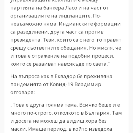
партията на банкера Ласо и на част от
организациите на индианците. По-
невъзможно няма. Индианските формации
са разединени, друга част са против
президента. Тези, които са с него, го правят
срещу съответните обещания. Но мисля, че
и това е отражение на подобни процеси,
които се развиват навсякъде по света.”
На въпроса как в Еквадор бе преживяна
пандемията от Ковид-19 Владимир
отговаря:
„Това е друга голяма тема. Всичко беше и е
много по-строго, отколкото в България. Там
и досега не можеш да видиш хора без
маски. Имаше период, в който изведоха