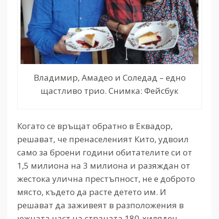
Владимир, Амадео и Соледад – едно
щастливо трио. Снимка: Фейсбук
Когато се връщат обратно в Еквадор,
решават, че пренаселеният Кито, удвоил
само за броени години обитателите си от
1,5 милиона на 3 милиона и разяждан от
жестока улична престъпност, не е доброто
място, където да расте детето им. И
решават да заживеят в разположения в
южната част на страната 180-хиляден