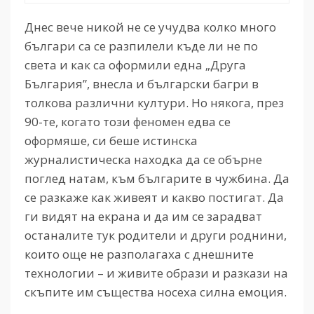
Днес вече никой не се учудва колко много
българи са се разпилели къде ли не по
света и как са оформили една „Друга
България”, внесла и български багри в
толкова различни култури. Но някога, през
90-те, когато този феномен едва се
оформяше, си беше истинска
журналистическа находка да се обърне
поглед натам, към българите в чужбина. Да
се разкаже как живеят и какво постигат. Да
ги видят на екрана и да им се зарадват
останалите тук родители и други роднини,
които още не разполагаха с днешните
технологии – и живите образи и разкази на
скъпите им същества носеха силна емоция.