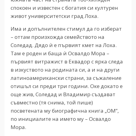
спокоен и известен с богатия си културен
живот университетски град Лоха.
Има и допълнителен стимул да го изберат
– оттам произхожда семейството на
Соледад. Дядо ѝ е първият кмет на Лоха.
Там е роден и баща ѝ Освалдо Мора –
първият витражист в Еквадор с ярка следа
в изкуството на родината си, а и на други
латиноамерикански страни, за съжаление
отишъл си преди три години. Оке докато е
още жив, Соледад и Владимир създават
съвместно (тя снима, той пише)
посветената му биографична книга „ОМ”,
по инициалите на името му – Освалдо
Мора.