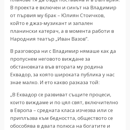
В проекта е включен и синът на Владимир
от първия му брак – Юлиян Стоичков,
който е джаз-музикант и запален
планински катерач, а в момента работи в
Народния театър „Иван Вазов”.
В разговора ни с Владимир нямаше как да
пропуснем неговото виждане за
обстановката във втората му родина
Еквадор, за която широката публика у нас
знае малко. И ето какво разказа той:
„В Еквадор се развиват същите процеси,
които виждаме и по цял свят, включително
в Европа – средната класа изчезва или се
приплъзва към бедността, обществото се
обособява в двата полюса на богатите и