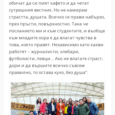
обичат да си пият кафето и да четат
сутрешния вестник. Но не намирам
страстта, душата. Всичко се прави набързо,
през пръсти, повърхностно. Така че
посланието ми и към студентите, и въобще
към младите хора е да влагат чувства в
това, което правят. Независимо като какви
работят – журналисти, хлебари,
футболисти, певци… Ако не влагате страст,
дори и да вършите всичко съвсем
правилно, то остава кухо, без душа”.