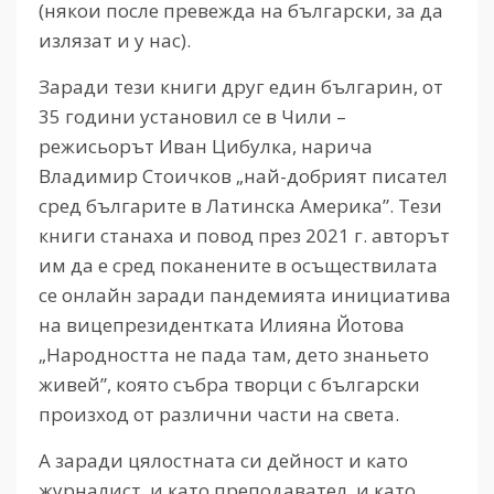
(някои после превежда на български, за да
излязат и у нас).
Заради тези книги друг един българин, от
35 години установил се в Чили –
режисьорът Иван Цибулка, нарича
Владимир Стоичков „най-добрият писател
сред българите в Латинска Америка”. Тези
книги станаха и повод през 2021 г. авторът
им да е сред поканените в осъществилата
се онлайн заради пандемията инициатива
на вицепрезидентката Илияна Йотова
„Народността не пада там, дето знаньето
живей”, която събра творци с български
произход от различни части на света.
А заради цялостната си дейност и като
журналист, и като преподавател, и като