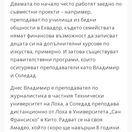
Двамата по начало често работят заедно по
съвместни проекти – например,
преподават по училища из бедни
общности в Еквадор, където семействата
нямат финансова възможност да записват
децата си на допълнителни курсове по
изкуства, примерно. И затова съществуват
правителствени програми, които
осигуряват преподаватели като Владимир
и Соледад.
Днес Владимир е преподавател по
журналистика в частния Технически
университет на Лоха, а Соледад преподава
дистанционно от Лоха в Университета „Сан
Франсиско” в Кито. Радват се на своя
Амадео, който скоро ще навърши 8 години.