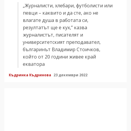
„Журналисти, хлебари, футболисти или
певци – каквито и да сте, ако не
влагате душа в работата си,
резултатът ще е кух,” казва
журналистът, писателят и
университетският преподавател,
българинът Владимир Стоичков,
който от 20 години живее край
екватора
Къдринка Къдринова
23 декември 2022