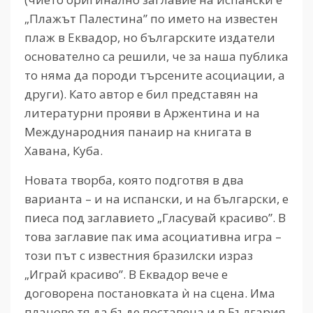
„Плажът Палестина” по името на известен
плаж в Еквадор, но българските издатели
основателно са решили, че за наша публика
то няма да породи търсените асоциации, а
други). Като автор е бил представян на
литературни прояви в Аржентина и на
Международния панаир на книгата в
Хавана, Куба.
Новата творба, която подготвя в два
варианта – и на испански, и на български, е
пиеса под заглавието „Гласувай красиво”. В
това заглавие пак има асоциативна игра –
този път с известния бразилски израз
„Играй красиво”. В Еквадор вече е
договорена постановката ѝ на сцена. Има
планове тя да бъде поставена и в България.