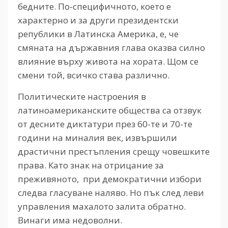
бедните. По-специфичното, което е
характерно и за други президентски
републики в Латинска Америка, е, че
смяната на държавния глава оказва силно
влияние върху живота на хората. Щом се
смени той, всичко става различно.
Политическите настроения в
латиноамериканските общества са отзвук
от десните диктатури през 60-те и 70-те
години на миналия век, извършили
драстични престъпления срещу човешките
права. Като знак на отрицание за
преживяното, при демократични избори
следва гласуване наляво. Но пък след леви
управления махалото залита обратно.
Винаги има недоволни.