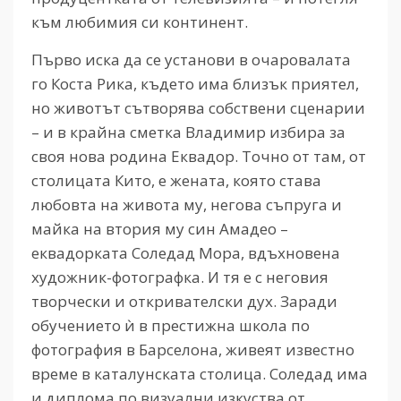
към любимия си континент.
Първо иска да се установи в очаровалата
го Коста Рика, където има близък приятел,
но животът сътворява собствени сценарии
– и в крайна сметка Владимир избира за
своя нова родина Еквадор. Точно от там, от
столицата Кито, е жената, която става
любовта на живота му, негова съпруга и
майка на втория му син Амадео –
еквадорката Соледад Мора, вдъхновена
художник-фотографка. И тя е с неговия
творчески и откривателски дух. Заради
обучението ѝ в престижна школа по
фотография в Барселона, живеят известно
време в каталунската столица. Соледад има
и диплома по визуални изкуства от