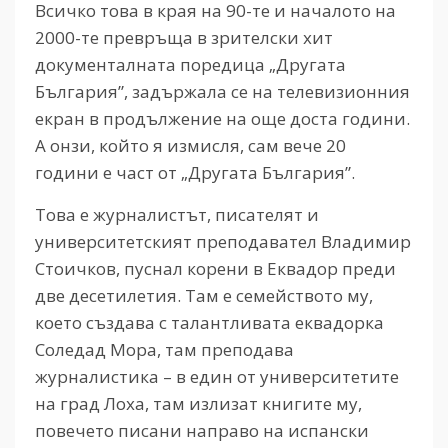
Всичко това в края на 90-те и началото на
2000-те превръща в зрителски хит
документалната поредица „Другата
България”, задържала се на телевизионния
екран в продължение на още доста години.
А онзи, който я измисля, сам вече 20
години е част от „Другата България”.
Това е журналистът, писателят и
университетският преподавател Владимир
Стоичков, пуснал корени в Еквадор преди
две десетилетия. Там е семейството му,
което създава с талантливата еквадорка
Соледад Мора, там преподава
журналистика – в един от университетите
на град Лоха, там излизат книгите му,
повечето писани направо на испански