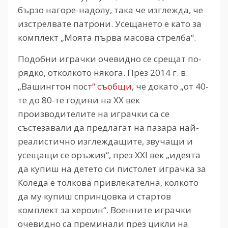
бързо нагоре-надолу, така че изглежда, че
изстрелвате патрони. Усещането е като за
комплект „Моята първа масова стрелба“.
Подобни играчки очевидно се срещат по-
рядко, отколкото някога. През 2014 г. в.
„Вашингтон пост
“ съобщи
, че докато „от 40-
те до 80-те години на ХХ век
производителите на играчки са се
състезавали да предлагат на пазара най-
реалистично изглеждащите, звучащи и
усещащи се оръжия“, през XXI век „идеята
да купиш на детето си пистолет играчка за
Коледа е толкова привлекателна, колкото
да му купиш спринцовка и стартов
комплект за хероин“. Военните играчки
очевидно са преминали през цикли на