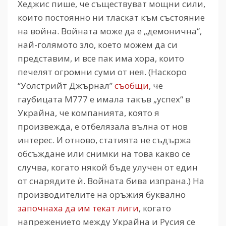
Хеджис пише, че съществуват мощни сили,
които постоянно ни тласкат към състояние
на война. Войната може да е „демонична“,
най-голямото зло, което можем да си
представим, и все пак има хора, които
печелят огромни суми от нея. (Наскоро
“Уолстрийт Джърнал”
съобщи
, че
гаубицата М777 е имала такъв „успех“ в
Украйна, че компанията, която я
произвежда, е отбелязала вълна от нов
интерес. И отново, статията не съдържа
обсъждане или снимки на това какво се
случва, когато някой бъде улучен от един
от снарядите ѝ. Войната бива изпрана.) На
производителите на оръжия буквално
започнаха да им текат лиги
, когато
напрежението между Украйна и Русия се