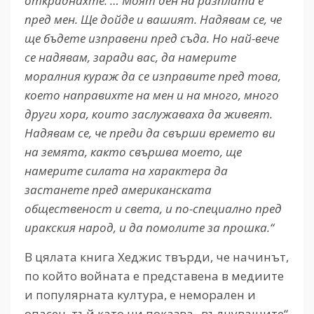
откраднахте. … Моят ден на разплата е
пред мен. Ще дойде и вашият. Надявам се, че
ще бъдете изправени пред съда. Но най-вече
се надявам, заради вас, да намерите
моралния кураж да се изправите пред това,
което направихте на мен и на много, много
други хора, които заслужаваха да живеят.
Надявам се, че преди да свърши времето ви
на земята, както свършва моето, ще
намерите силата на характера да
застанете пред американската
общественост и света, и по-специално пред
иракския народ, и да помолите за прошка.“
В цялата книга Хеджис твърди, че начинът,
по който войната е представена в медиите
и популярната култура, е неморален и
опасен, тъй като ни показва „вълнуващите“