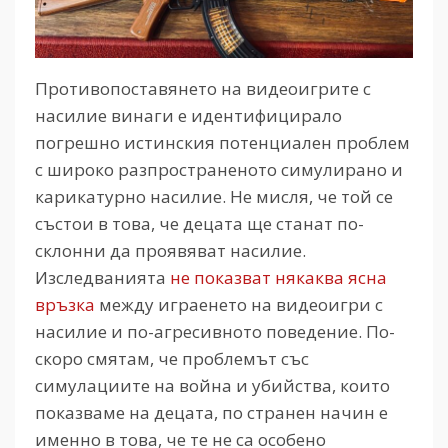
Противопоставянето на видеоигрите с
насилие винаги е идентифицирало
погрешно истинския потенциален проблем
с широко разпространеното симулирано и
карикатурно насилие. Не мисля, че той се
състои в това, че децата ще станат по-
склонни да проявяват насилие.
Изследванията
не показват някаква ясна
връзка
между играенето на видеоигри с
насилие и по-агресивното поведение. По-
скоро смятам, че проблемът със
симулациите на война и убийства, които
показваме на децата, по странен начин е
именно в това, че те не са особено