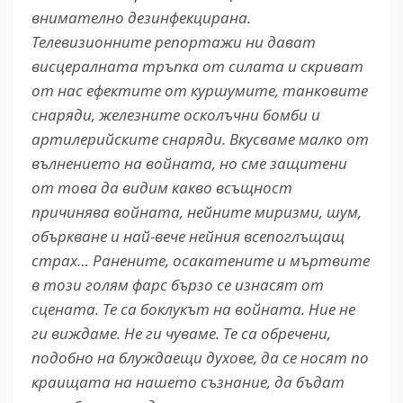
внимателно дезинфекцирана.
Телевизионните репортажи ни дават
висцералната тръпка от силата и скриват
от нас ефектите от куршумите, танковите
снаряди, железните осколъчни бомби и
артилерийските снаряди. Вкусваме малко от
вълнението на войната, но сме защитени
от това да видим какво всъщност
причинява войната, нейните миризми, шум,
объркване и най-вече нейния всепоглъщащ
страх… Ранените, осакатените и мъртвите
в този голям фарс бързо се изнасят от
сцената. Те са боклукът на войната. Ние не
ги виждаме. Не ги чуваме. Те са обречени,
подобно на блуждаещи духове, да се носят по
краищата на нашето съзнание, да бъдат