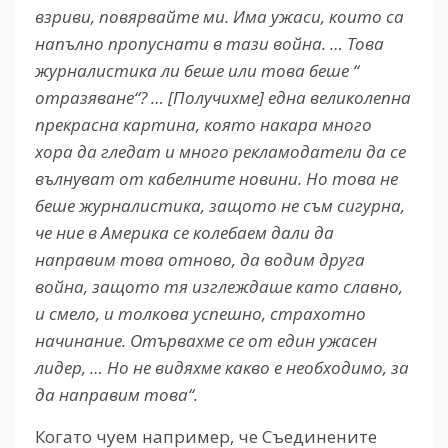
взриви, повярвайте ми. Има ужаси, които са
напълно пропуснати в тази война. … Това
журналистика ли беше или това беше “
отразяване“? … [Получихме] една великолепна
прекрасна картина, която накара много
хора да гледат и много рекламодатели да се
вълнуват от кабелните новини. Но това не
беше журналистика, защото не съм сигурна,
че ние в Америка се колебаем дали да
направим това отново, да водим друга
война, защото тя изглеждаше като славно,
и смело, и толкова успешно, страхотно
начинание. Отървахме се от един ужасен
лидер, … Но не видяхме какво е необходимо, за
да направим това“.
Когато чуем например, че Съединените