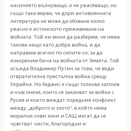
насилието вълнуващо, а не ужасяващо, но
също така вярва, че дори антивоенната
литература не може да обхване колко
ужасно е истинското преживяване на
войната. Той ни моли да разберем, че няма
такова нещо като добра война, и да
направим всичко по силите си, за да
изкореним бича на войната от Земята. Той
осъжда Владимир Путин за това, че води
отвратителна престъпна война срещу
Украйна. Но Хеджис е също толкова хаплив
и към онези, които се заканват за война с
Русия и които виждат поредния конфликт
между „доброто и злото“, в който няма
морални сиви зони и САЩ могат да се
чувстват чисти, благородни и