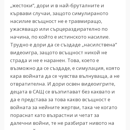
„жестоки“, дори и в най-бруталните и
кървави случаи, защото симулираното
насилие всъщност не е травмиращо,
ужасяващо или сърцераздирателно по
начина, по който е истинското насилие.
Трудно е дори да се създаде „насилствена“
видеоигра, защото всъщност никой не
страда и не е наранен. Това, което е
възможно да се създаде, е симулация, която
кара войната да се чувства вълнуваща, а не
отвратителна. И дори освен видеоигрите,
децата в САЩ се възпитават без каквато и
да е представа за това какво всъщност е
войната за нейните жертви, така че когато
пораснат като възрастни и четат за
далечни войни, те не разбират нивото на