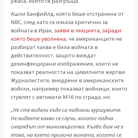
ужаса, който се разгръща.
Ашли Банфийлд, която беше отстранена от
NBC, след като се изказа критично за
войната в Ирак, з
аяви в лекцията, заради
която беше уволнена
, че американците не
разбират каква е била войната в
действителност, защото виждат
дезинфекцирани изображения, които не
показват реалността на цивилните жертви.
Журналистите, внедрени в американските
войски, например показват войници, които
стрелят с автомати М16 по сграда, но:
„Не сте видели къде са паднали куршумите.
Не видяхте какво се случи, когато падна
снарядът от минохвъргачка. Кълбо дим не е
това, на което прилича мината, когато се