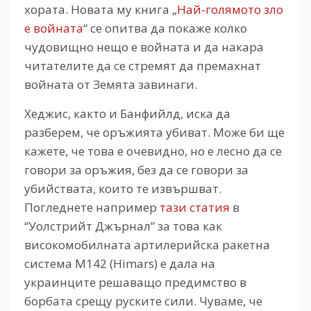
хората. Новата му книга „
Най-голямото зло
е войната
“ се опитва да покаже колко
чудовищно нещо е войната и да накара
читателите да се стремят да премахнат
войната от Земята завинаги.
Хеджис, както и Банфийлд, иска да
разберем, че оръжията убиват. Може би ще
кажете, че това е очевидно, но е лесно да се
говори за оръжия, без да се говори за
убийствата, които те извършват.
Погледнете например
тази статия
в
“Уолстрийт Джърнал” за това как
високомобилната артилерийска ракетна
система М142 (Himars) е дала на
украинците решаващо предимство в
борбата срещу руските сили. Чуваме, че