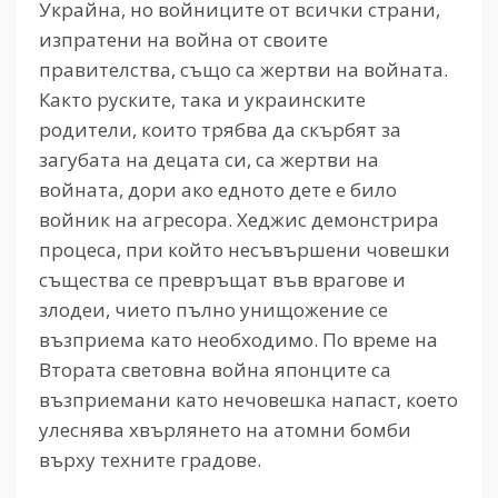
Украйна, но войниците от всички страни,
изпратени на война от своите
правителства, също са жертви на войната.
Както руските, така и украинските
родители, които трябва да скърбят за
загубата на децата си, са жертви на
войната, дори ако едното дете е било
войник на агресора. Хеджис демонстрира
процеса, при който несъвършени човешки
същества се превръщат във врагове и
злодеи, чието пълно унищожение се
възприема като необходимо. По време на
Втората световна война японците са
възприемани като нечовешка напаст, което
улеснява хвърлянето на атомни бомби
върху техните градове.