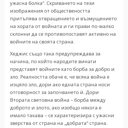
ужасна болка“. Скриването на тези
изображения от обществеността
притъпява отвращението и възмущението
на хората от войната и ги прави по-малко
склонни да се противопоставят активно на
войните на своята страна.
Хеджис също така предупреждава за
начина, по който народите винаги
представят войните като борба за добро и
зло. Реалността обаче е, че всяка война е
изцяло зло, дори ако едната страна носи
отговорност за започването ѝ. Дори
Втората световна война – борба между
доброто и злото, ако изобщо някога е
имало такава – се характеризира с ужасни
зверства от страна на „добрата“ страна.