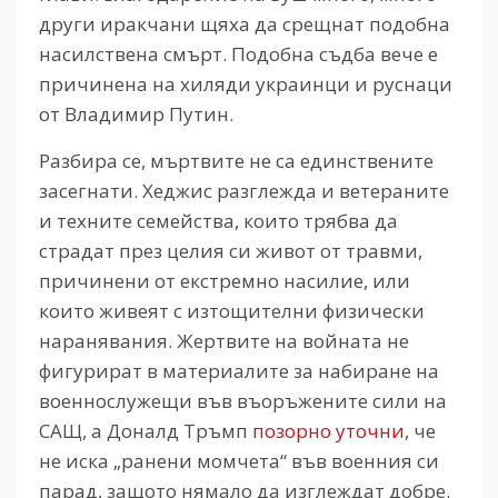
други иракчани щяха да срещнат подобна
насилствена смърт. Подобна съдба вече е
причинена на хиляди украинци и руснаци
от Владимир Путин.
Разбира се, мъртвите не са единствените
засегнати. Хеджис разглежда и ветераните
и техните семейства, които трябва да
страдат през целия си живот от травми,
причинени от екстремно насилие, или
които живеят с изтощителни физически
наранявания. Жертвите на войната не
фигурират в материалите за набиране на
военнослужещи във въоръжените сили на
САЩ, а Доналд Тръмп
позорно уточни
, че
не иска „ранени момчета“ във военния си
парад, защото нямало да изглеждат добре.