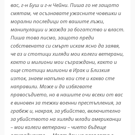
вас, г-н Буш и г-н Чейни. Пиша го не защото
смятам, че осъзнавате ужасните човешки и
морални последици от вашите лъжи,
манипулации и жажда за богатство и власт.
Пиша това писмо, защото преди
собствената си смърт искам ясно да заявя,
че аз и стотици хиляди мои колеги ветерани,
както и милиони мои съграждани, както и
още стотици милиони в Ирак и Близкия
изток, знаем напълно кои сте и какво сте
направили. Може и да избягвате
правосъдието, но в нашите очи всеки от вас
е виновен за тежки военни престъпления, за
грабеж и, накрая, за убийство, включително
за убийството на хиляди млади американци
– мои колеги ветерани – чието бъдеще