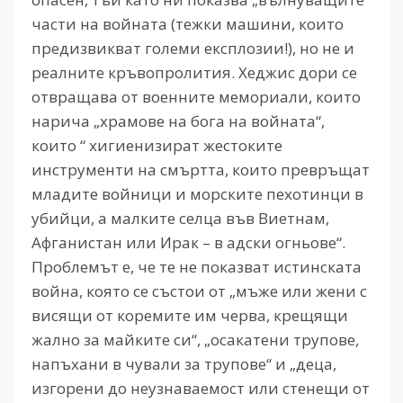
части на войната (тежки машини, които
предизвикват големи експлозии!), но не и
реалните кръвопролития. Хеджис дори се
отвращава от военните мемориали, които
нарича „храмове на бога на войната“,
които “ хигиенизират жестоките
инструменти на смъртта, които превръщат
младите войници и морските пехотинци в
убийци, а малките селца във Виетнам,
Афганистан или Ирак – в адски огньове“.
Проблемът е, че те не показват истинската
война, която се състои от „мъже или жени с
висящи от коремите им черва, крещящи
жално за майките си“, „осакатени трупове,
напъхани в чували за трупове“ и „деца,
изгорени до неузнаваемост или стенещи от