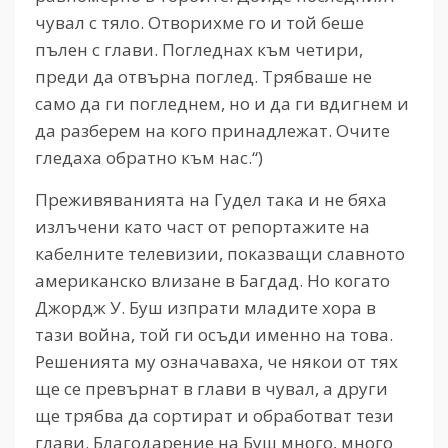
чувал с тяло. Отворихме го и той беше
пълен с глави. Погледнах към четири,
преди да отвърна поглед. Трябваше не
само да ги погледнем, но и да ги вдигнем и
да разберем на кого принадлежат. Очите
гледаха обратно към нас.“)
Преживяванията на Гудел така и не бяха
излъчени като част от репортажите на
кабелните телевизии, показващи славното
американско влизане в Багдад. Но когато
Джордж У. Буш изпрати младите хора в
тази война, той ги осъди именно на това.
Решенията му означаваха, че някои от тях
ще се превърнат в глави в чувал, а други
ще трябва да сортират и обработват тези
глави. Благодарение на Буш много, много