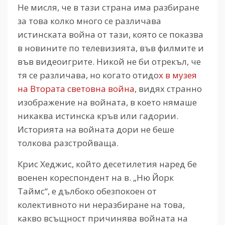
Не мисля, че в тази страна има разбиране
за това колко много се различава
истинската война от тази, която се показва
в новините по телевизията, във филмите и
във видеоигрите. Никой не би отрекъл, че
тя се различава, но когато отидо
х в музея
на Втората световна война
, видях странно
изображение на войната, в което нямаше
никаква истинска кръв или гадории.
Историята на войната дори не беше
толкова разстройваща.
Крис Хеджис, който десетилетия наред бе
военен кореспондент на в. „Ню Йорк
Таймс“, е дълбоко обезпокоен от
колективното ни неразбиране на това,
какво всъщност причинява войната на