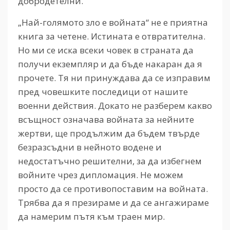
добродетелни.
„Най-голямото зло е войната“ не е приятна
книга за четене. Истината е отвратителна.
Но ми се иска всеки човек в страната да
получи екземпляр и да бъде накаран да я
прочете. Тя ни принуждава да се изправим
пред човешките последици от нашите
военни действия. Докато не разберем какво
всъщност означава войната за нейните
жертви, ще продължим да бъдем твърде
безразсъдни в нейното водене и
недостатъчно решителни, за да избегнем
войните чрез дипломация. Не можем
просто да се противопоставим на войната.
Трябва да я презираме и да се ангажираме
да намерим пътя към траен мир.