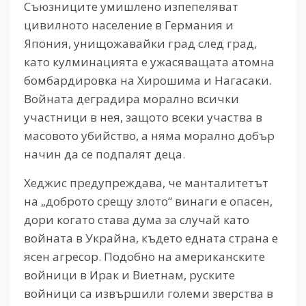
Съюзниците умишлено изпепеляват
цивилното население в Германия и
Япония, унищожавайки град след град,
като кулминацията е ужасяващата атомна
бомбардировка на Хирошима и Нагасаки.
Войната деградира морално всички
участници в нея, защото всеки участва в
масовото убийство, а няма морално добър
начин да се подпалят деца.
Хеджис предупреждава, че манталитетът
на „доброто срещу злото“ винаги е опасен,
дори когато става дума за случай като
войната в Украйна, където едната страна е
ясен агресор. Подобно на американските
войници в Ирак и Виетнам, руските
войници са извършили големи зверства в