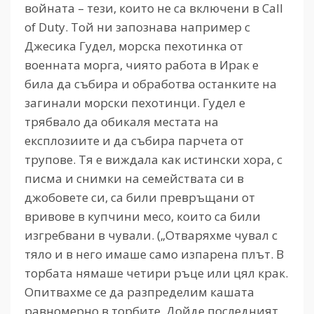
войната – тези, които не са включени в Call
of Duty. Той ни запознава например с
Джесика Гудел, морска пехотинка от
военната морга, чиято работа в Ирак е
била да събира и обработва останките на
загинали морски пехотинци. Гудел е
трябвало да обикаля местата на
експлозиите и да събира парчета от
трупове. Тя е виждала как истински хора, с
писма и снимки на семействата си в
джобовете си, са били превръщани от
вривове в купчини месо, които са били
изгребвани в чували. („Отваряхме чувал с
тяло и в него имаше само изпарена плът. В
торбата нямаше четири ръце или цял крак.
Опитвахме се да разпределим кашата
равномерно в торбите. Дойде последният