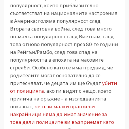
популярност, които приблизително
съответстват на националните настроения
в Америка: голяма популярност след
Втората световна война, след това много
по-малка популярност след Виетнам, след
това отново популярност през 80-те години
на Рейгън/Рамбо, след това спад на
популярността в епохата на масовите
стрелби. Особено като се има предвид, че
родителите могат основателно да се
притесняват, че децата им ще бъдат
убити
от полицията
, ако ги видят с нещо, което
прилича на оръжие – а изследванията
показват,
че тези малки оранжеви
накрайници няма да имат значение за
това дали полицаите ви възприемат като