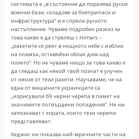
системата е „в състояние да поразява руски
военни бази, складове за боеприпаси и
инфраструктура“ и е спряла руското
настъпление. Чуваме подробен разказ за
това какво е да стреляш с Himars –
„ракетите се реят в нощното небе с изблик
на пламък, оставяйки облак дим над
полето“. Но не чуваме нищо за това какво е
да гледаш как някой твой познат е улучен
от някоя от тези ракети. Научаваме, че на
една от машините украинците са
„изрисували 69 черни черепа в памет на
значимите потвърдени попадения“. Не ни
запознават с хората, които тези черепи
представляват.
Хеджис ни показва най-мрачните части на