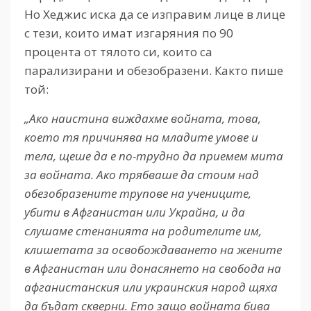
Но Хеджис иска да се изправим лице в лице
с тези, които имат изгаряния по 90
процента от тялото си, които са
парализирани и обезобразени. Както пише
той:
„Ако наистина виждахме войната, това,
което тя причинява на младите умове и
тела, щеше да е по-трудно да приемем мита
за войната. Ако трябваше да стоим над
обезобразените трупове на учениците,
убити в Афганистан или Украйна, и да
слушаме стенанията на родителите им,
клишетата за освобождаването на жените
в Афганистан или донасянето на свобода на
афганистанския или украинския народ щяха
да бъдат скверни. Ето защо войната бива