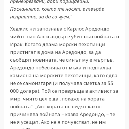
пренебрегвани, дори порицавани.
Посланието, което те носят, е твърде
неприятно, за да го чуем.“
Хеджис ни запознава с Карлос Аредондо,
чийто син Александър е убит във войната в
Ирак. Когато двама морски пехотинци
пристигат в дома на Аредондо, за да
съобщят новината, че синът му е мъртъв,
Аредондо побеснява от мъка и подпалва
камиона на морските пехотинци, като едва
не се самоизгаря (и получава сметка за 55
000 долара). Той се превръща в активист за
мир, чиято цел е да „покаже на хората
войната“. „Ако хората не видят какво
причинява войната – казва Аредондо, – те
не я усещат. Ако не я почувстват, не им