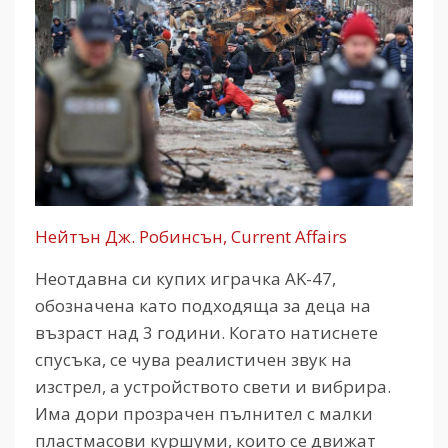
Нейтън Дж. Робинсън, Current Affairs
Неотдавна си купих играчка AK-47,
обозначена като подходяща за деца на
възраст над 3 години. Когато натиснете
спусъка, се чува реалистичен звук на
изстрел, а устройството свети и вибрира.
Има дори прозрачен пълнител с малки
пластмасови куршуми, които се движат