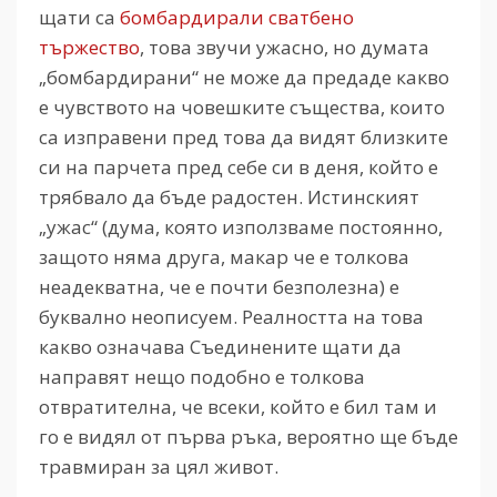
щати са
бомбардирали сватбено
тържество
, това звучи ужасно, но думата
„бомбардирани“ не може да предаде какво
е чувството на човешките същества, които
са изправени пред това да видят близките
си на парчета пред себе си в деня, който е
трябвало да бъде радостен. Истинският
„ужас“ (дума, която използваме постоянно,
защото няма друга, макар че е толкова
неадекватна, че е почти безполезна) е
буквално неописуем. Реалността на това
какво означава Съединените щати да
направят нещо подобно е толкова
отвратителна, че всеки, който е бил там и
го е видял от първа ръка, вероятно ще бъде
травмиран за цял живот.