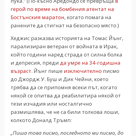
пука.“ (По-късно Аредондо се превръща
в
герой по време на бомбения атентат на
Бостънския маратон
, когато помага на
ранените да стигнат на безопасно място.)
Хеджис разказва историята на Томас Йънг,
парализиран ветеран от войната в Ирак,
който години наред страда от силна болка
и депресия, преди
да умре на 34-годишна
възраст
. Йънг пише
изключително
писмо
до Джордж У. Буш и Дик Чейни, което
трябва да се припомня всеки път, когато
някой се опитва да реабилитира някой от
тези изчадия или носталгично
размишлява, че не са били толкова лоши,
колкото Доналд Тръмп:
„Пиша това писмо, последното ми писмо, до