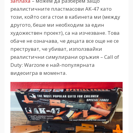
заплаха
– можем да разберем защо
реалистичните пластмасови АК-47 като
този, който сега стои в кабинета ми (между
другото, беше ми необходим за един
художествен проект), са на изчезване. Това
обаче не означава, че децата все още не се
преструват, че убиват, използвайки
реалистични симулирани оръжия – Call of
Duty: Warzone е най-популярната
видеоигра в момента.