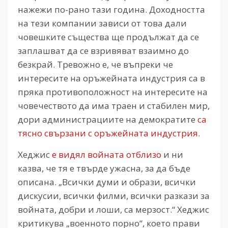
нажежи по-рано тази година. Доходността
на тези компании зависи от това дали
човешките същества ще продължат да се
заплашват да се взривяват взаимно до
безкрай. Тревожно е, че въпреки че
интересите на оръжейната индустрия са в
пряка противоположност на интересите на
човечеството да има траен и стабилен мир,
дори администрациите на демократите
са
тясно свързани с оръжейната индустрия
.
Хеджис
е видял войната отблизо
и ни
казва, че тя е твърде ужасна, за да бъде
описана. „Всички думи и образи, всички
дискусии, всички филми, всички разкази за
войната, добри и лоши, са мерзост.“ Хеджис
критикува „военното порно“, което прави