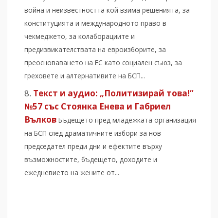
война и неизвестността кой взима решенията, за
конституцията и международното право в
чекмеджето, за колаборациите и
предизвикателствата на евроизборите, за
преосноваването на ЕС като социален съюз, за
греховете и алтернативите на БСП...
Текст и аудио: „Политизирай това!“
№57 със Стоянка Енева и Габриел
Вълков
Бъдещето пред младежката организация
на БСП след драматичните избори за нов
председател преди дни и ефектите върху
възможностите, бъдещето, доходите и
ежедневието на жените от...