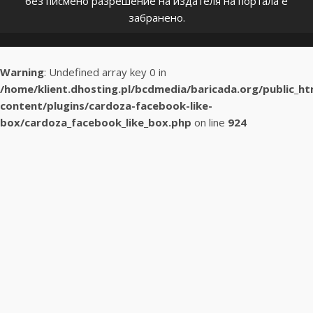
без писмено разрешение на издателя на портала е
забранено.
Warning
: Undefined array key 0 in
/home/klient.dhosting.pl/bcdmedia/baricada.org/public_h
content/plugins/cardoza-facebook-like-
box/cardoza_facebook_like_box.php
on line
924