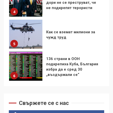
дори не се преструват, че
не подкрепят терористи
4
Как се вземат милиони за
чужд труд
5
136 страни в ООН
подкрепиха Куба, България
избра да е сред 30
„въздържали се“
6
Удължаването на „Чат
контрола“ в ЕС е обида за
Свържете се с нас
демокрацията
7