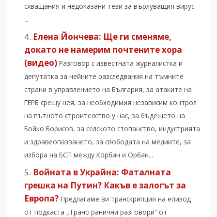
схващания и недоказани тези за върлуващия вирус
...
Елена Йончева: Ще ги сменяме,
докато не намерим почтените хора
(видео)
Разговор с известната журналистка и
депутатка за нейните разследвания на тъмните
страни в управлението на България, за атаките на
ГЕРБ срещу нея, за необходимия независим контрол
на пътното строителство у нас, за бъдещето на
Бойко Борисов, за селското стопанство, индустрията
и здравеопазването, за свободата на медиите, за
избора на БСП между Корбин и Орбан...
Войната в Украйна: Фаталната
грешка на Путин? Какъв е залогът за
Европа?
Предлагаме ви транскрипция на епизод
от подкаста „Трансгранични разговори“ от