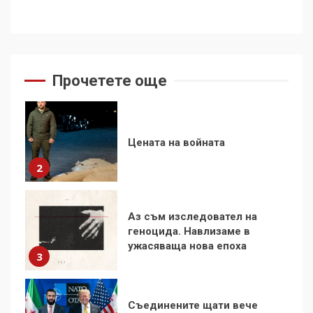
За 100-годишнината на
Фидел Кастро – изкачване
на Черни връх по неговите
стъпки от 1972 г.
1
Прочетете още
Цената на войната
2
Аз съм изследовател на
геноцида. Навлизаме в
ужасяваща нова епоха
3
Съединените щати вече