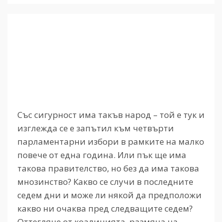
Със сигурност има такъв народ – той е тук и
изглежда се е запътил към четвърти
парламентарни избори в рамките на малко
повече от една година. Или пък ще има
такова правителство, но без да има такова
мнозинство? Какво се случи в последните
седем дни и може ли някой да предположи
какво ни очаква пред следващите седем?
Оттегляне от коалицията, размяна на