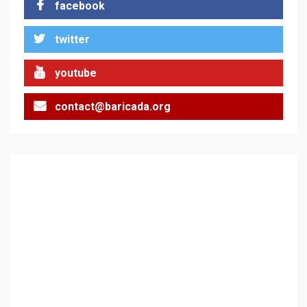
facebook
За 100-годишнината на
twitter
Фидел Кастро – изкачване
на Черни връх по неговите
стъпки от 1972 г.
1
youtube
contact@baricada.org
Цената на войната
2
Аз съм изследовател на
геноцида. Навлизаме в
ужасяваща нова епоха
3
Съединените щати вече