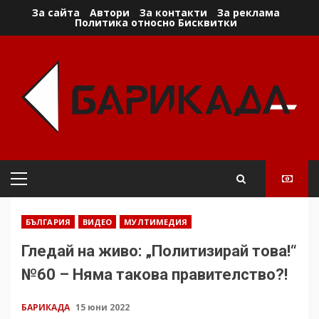
Skip
За сайта
Автори
За контакти
За реклама
Политика относно Бисквитки
to
content
Primary
Menu
БЪЛГАРИЯ
ВИДЕО
МУЛТИМЕДИЯ
Гледай на живо: „Политизирай това!“
№60 – Няма такова правителство?!
БАРИКАДА
15 юни 2022