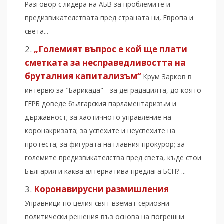
Разговор с лидера на АБВ за проблемите и
предизвикателствата пред страната ни, Европа и
света...
„Големият въпрос е кой ще плати
сметката за несправедливостта на
бруталния капитализъм“
Крум Зарков в
интервю за "Барикада" - за деградацията, до която
ГЕРБ доведе българския парламентаризъм и
държавност; за хаотичното управление на
коронакризата; за успехите и неуспехите на
протеста; за фигурата на главния прокурор; за
големите предизвикателства пред света, къде стои
България и каква алтернатива предлага БСП? ...
Коронавирусни размишления
Управници по целия свят вземат сериозни
политически решения въз основа на погрешни