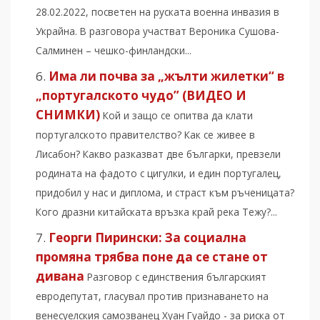
28.02.2022, посветен на руската военна инвазия в
Украйна. В разговора участват Вероника Сушова-
Салминен – чешко-финландски...
Има ли почва за „жълти жилетки“ в
„португалското чудо” (ВИДЕО И
СНИМКИ)
Кой и защо се опитва да клати
португалското правителство? Как се живее в
Лисабон? Какво разказват две българки, превзели
родината на фадото с цигулки, и един португалец,
придобил у нас и диплома, и страст към ръченицата?
Кого дразни китайската връзка край река Тежу?...
Георги Пирински: За социална
промяна трябва поне да се стане от
дивана
Разговор с единствения българският
евродепутат, гласувал против признаването на
венесуелския самозванец Хуан Гуайдо - за риска от