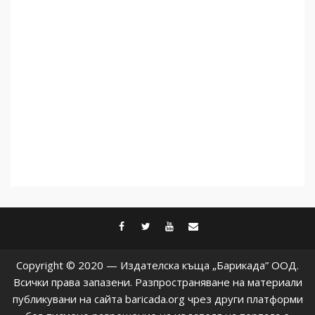
дори не се преструват, че
не подкрепят терористи
4
Как се вземат милиони за
чужд труд
5
facebook
twitter
youtube
contact@baric
Copyright © 2020 — Издателска къща „Барикада” ООД.
Всички права запазени. Разпространяване на материали
публикувани на сайта baricada.org чрез други платформи