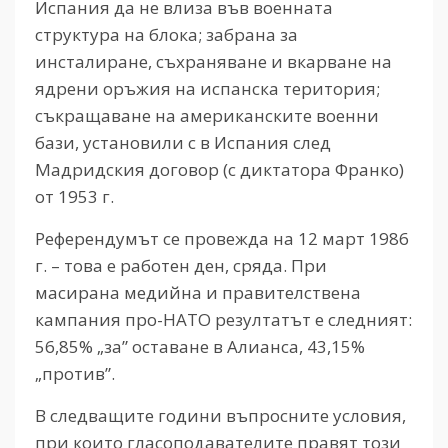
Испания да не влиза във военната
структура на блока; забрана за
инсталиране, съхраняване и вкарване на
ядрени оръжия на испанска територия;
съкращаване на американските военни
бази, установили с в Испания след
Мадридския договор (с диктатора Франко)
от 1953 г.
Референдумът се провежда на 12 март 1986
г. – това е работен ден, сряда. При
масирана медийна и правителствена
кампания про-НАТО резултатът е следният:
56,85% „за” оставане в Алианса, 43,15%
„против”.
В следващите години въпросните условия,
при които гласоподавателите правят този