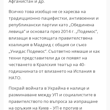
Афганистан и др.
Всичко това изобщо не се харесва на
традицционно пацифистки, антивоенни и
републикански партии като „Обединена
левица” и основата през 2014 г. „Подемос”,
влизащи в настоящата правителствена
коалиция в Мадрид с общия си съюз
„Унидас Подемос”. Съответно нямаше и как
техни представители да се появят на
честването в Кралския театър на 40-
годишнината от влизането на Испания в
НАТО.
Покрай войната в Украйна е налице и
разминаване между УП и социалистите в
правителството по въпроса за изпращане
на оръжия на Киев – УП е против и