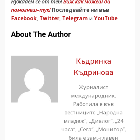
Нуждаем се от теб!
Виж как можеш да
помогнеш–тук!
Последвайте ни във
Facebook
,
Twitter
,
Telegram
и
YouTube
About The Author
Къдринка
Къдринова
Журналист
международник.
Работила е във
вестниците „Народна
младеж”, „Диалог”, „24
часа”, „Сега”, „Монитор”,
била е зам.-главен