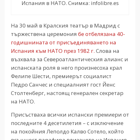
Испания в НАТО. Снимка: infolibre.es
На 30 май в Кралския театър в Мадрид с
тържествена церемония
бе отбелязана 40-
годишнината от присъединяването на
Испания към НАТО през 1982 г.
Слова на
възхвала за Североатлантическия алианс и
испанската роля в него произнесоха крал
Фелипе Шести, премиерът социалист
Педро Санчес и специалният гост Йенс
Столтенберг, настоящ генерален секретар
на НАТО.
Присъстваха всички испански премиери от
последните 4 десетилетия – с изключение
на покойния Леполдо Калво Сотело, който
всъщност парафира влизането на Испания