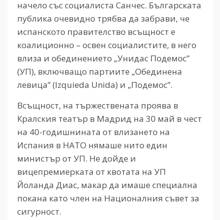
начело със социалиста Санчес. Българската
публика очевидно трябва да забрави, че
испанското правителство всъщност е
коалиционно – освен социалистите, в него
влиза и обединението „Унидас Подемос”
(УП), включващо партиите „Обединена
левица” (Izquieda Unida) и „Подемос”.
Всъщност, на тържествената проява в
Кралския театър в Мадрид на 30 май в чест
на 40-годишнината от влизането на
Испания в НАТО нямаше нито един
министър от УП. Не дойде и
вицепремиерката от квотата на УП
Йоланда Диас, макар да имаше специална
покана като член на Националния съвет за
сигурност.