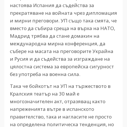
настоява Испания да съдейства за
прекратяване на войната чрез дипломация
и мирни преговори. УП също така смята, че
вместо да събира среща на върха на НАТО,
Мадрид трябва да стане домакин на
международна мирна конференция, да
събере на масата на преговорите Украйна
и Русия и да съдейства за изграждане на
цялостна система за европейска сигурност
без употреба на военна сила.
Така че бойкотът на УП на тържеството в
Кралския театър на 30 май е
многозначителен акт, отразяващ както
напреженията вътре в испанското
правителство, така и нагласите не просто
на определена политическа тенденция, но