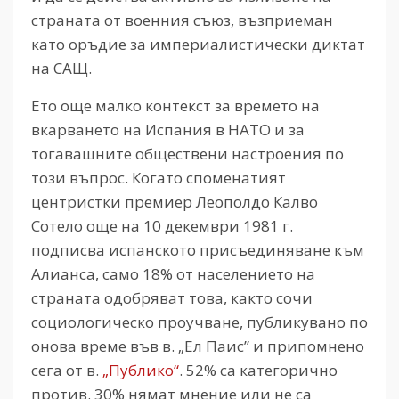
страната от военния съюз, възприеман
като оръдие за империалистически диктат
на САЩ.
Ето още малко контекст за времето на
вкарването на Испания в НАТО и за
тогавашните обществени настроения по
този въпрос. Когато споменатият
центристки премиер Леополдо Калво
Сотело още на 10 декември 1981 г.
подписва испанското присъединяване към
Алианса, само 18% от населението на
страната одобряват това, както сочи
социологическо проучване, публикувано по
онова време във в. „Ел Паис” и припомнено
сега от в.
„Публико“
. 52% са категорично
против. 30% нямат мнение или не са