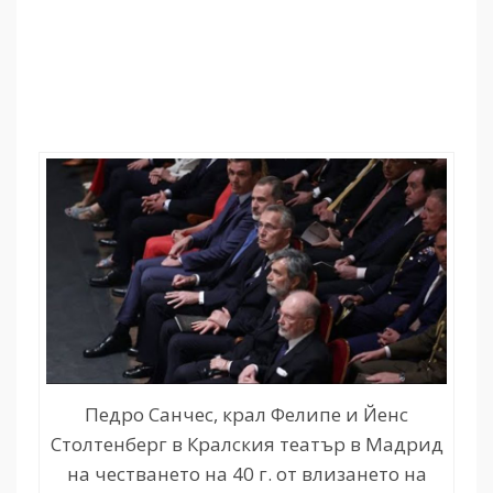
Педро Санчес, крал Фелипе и Йенс
Столтенберг в Кралския театър в Мадрид
на честването на 40 г. от влизането на