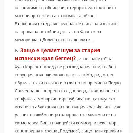
независимост, обвинени в тероризъм, отключиха
масови протести в автономната област.
Върховният съд даде зелена светлина за изнасяне
на праха на покойния диктатор Франко от
мемориала в Долината на падналите. ...
Защо е целият шум за стария
испански крал беглец?
„Изчезването” на
Хуан Карлос насред две разследвания за мащабна
корупция подпали около властта в Мадрид огнен
обръч - атаки отляво и отдясно по премиера Педро
Санчес за договореното с двореца, съживяване на
конфликта монархисти-републиканци, каталунско
искане за абдикация на настоящия крал Фелипе. Иде
разпит на любовницата-параван за милионите на
ексмонарха. Бивш полицейски комисар и рекетьор,
конспирирал и срещу „Подемос”, също пази кралски и