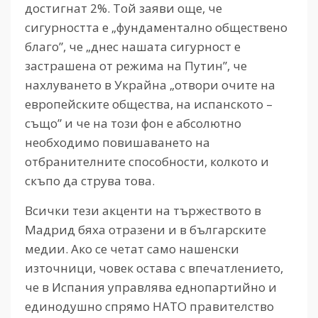
достигнат 2%. Той заяви още, че
сигурността е „фундаментално обществено
благо”, че „днес нашата сигурност е
застрашена от режима на Путин”, че
нахлуването в Украйна „отвори очите на
европейските общества, на испанското –
също” и че на този фон е абсолютно
необходимо повишаването на
отбранителните способности, колкото и
скъпо да струва това.
Всички тези акценти на тържеството в
Мадрид бяха отразени и в българските
медии. Ако се четат само нашенски
източници, човек остава с впечатлението,
че в Испания управлява еднопартийно и
единодушно спрямо НАТО правителство