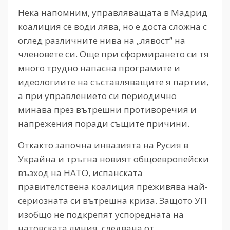
Нека напомним, управляващата в Мадрид
коалиция се води лява, но е доста сложна с
оглед различните нива на „лявост” на
членовете си. Още при сформирането си тя
много трудно напасна програмите и
идеологиите на съставляващите я партии,
а при управлението си периодично
минава през вътрешни противоречия и
напрежения поради същите причини.
Откакто започна инвазията на Русия в
Украйна и тръгна новият общоевропейски
възход на НАТО, испанската
правителствена коалиция преживява най-
сериозната си вътрешна криза. Защото УП
изобщо не подкрепят успоредната на
натовската линия, следвана от