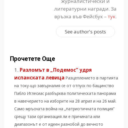
журналистически и
литературни награди. За
връзка във Фейсбук –
тук
.
See author's posts
Прочетете Още
Разломът в „Подемос” удря
испанската левица
Разцеплението в партията
на току-що завърналия се от отпуск по бащинство
Пабло Иглесиас разбърква политическата панорама
в навечерието на изборите на 28 април и на 26 май.
Само мръсната война на „патриотичната полиция”
срещу тази организация ли е причината или
диапазонът е от идеен разнобой до вечното