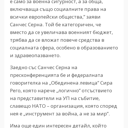
е само за военна сигурност, а за обща,
включваща също социалните права на
всички европейски общества,” заяви
Санчес Серна. Той бе категоричен, че
вместо да се увеличава военният бюджет,
трябва да се вложат повече средства в
социалната сфера, особено в образованието
и здравеопазването.
Заедно със Санчес Серна на
пресконференцията бе и федералната
говорителка на „Обединена левица” Сира
Рего, която нарече „логично” отсъствието
на представители на УП на събитие,
славещо НАТО – организация, която според
нея е „инструмент за война, а не за мир”.
Има още един интересен детайл, който