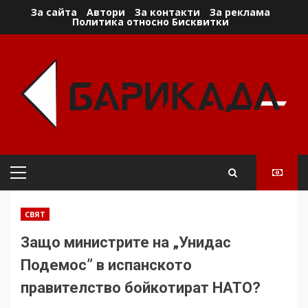
Skip
За сайта
Автори
За контакти
За реклама
Политика относно Бисквитки
to
content
Primary
Menu
СВЯТ
Защо министрите на „Унидас
Подемос” в испанското
правителство бойкотират НАТО?