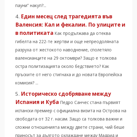
пауни” накуп?...
Един месец след трагедията във
Валенсия: Кал и фекалии. По улиците и
в политиката
Как продължава да отеква
гибелта на 222-те жертви и още непреодоляната
разруха от жестокото наводнение, сполетяло
валенсианците на 29 октомври? Защо е толкова
остра политизацията около бедствието? Как
пръските от него стигнаха и до новата Европейска
комисия? ...
Историческо сдобряване между
Испания и Куба
Педро Санчес стана първият
испански премиер с официална визита на Острова на
свободата от 32 г. насам. Защо са толкова важни и
сложни отношенията между двете страни, чий беше
приносът за дългото охлаждане между Мадрид и