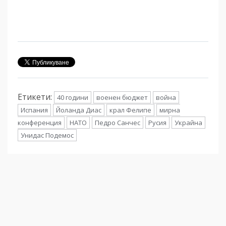
Етикети:
40 години
военен бюджет
война
Испания
Йоланда Диас
крал Фелипе
мирна
конференция
НАТО
Педро Санчес
Русия
Украйна
Унидас Подемос