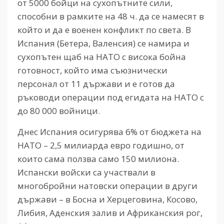
от 5000 бойци на сухопътните сили,
способни в рамките на 48 ч. да се намесят в
който и да е военен конфликт по света. В
Испания (Бетера, Валенсия) се намира и
сухопътен щаб на НАТО с висока бойна
готовност, който има съюзнически
персонал от 11 държави и е готов да
ръководи операции под егидата на НАТО с
до 80 000 войници.
Днес Испания осигурява 6% от бюджета на
НАТО – 2,5 милиарда евро годишно, от
които сама ползва само 150 милиона.
Испански войски са участвали в
многобройни натовски операции в други
държави – в Босна и Херцеговина, Косово,
Либия, Аденския залив и Африканския рог,