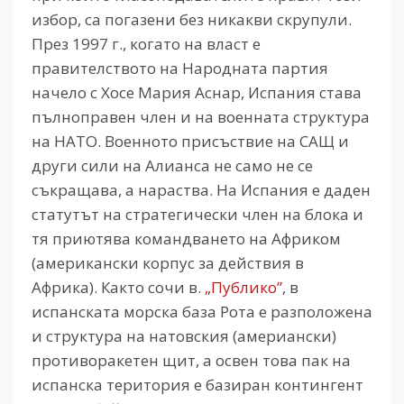
избор, са погазени без никакви скрупули.
През 1997 г., когато на власт е
правителството на Народната партия
начело с Хосе Мария Аснар, Испания става
пълноправен член и на военната структура
на НАТО. Военното присъствие на САЩ и
други сили на Алианса не само не се
съкращава, а нараства. На Испания е даден
статутът на стратегически член на блока и
тя приютява командването на Африком
(американски корпус за действия в
Африка). Както сочи в.
„Публико”
, в
испанската морска база Рота е разположена
и структура на натовския (америански)
противоракетен щит, а освен това пак на
испанска територия е базиран контингент