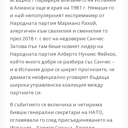
в Алианса още в края на 1981 г. Нямаше го
и най-непопулярният експреммиер от
Народната партия Мариано Рахой,
алергичен към свалилия и сменилия го
през 2018 г. с вот на недоверие Санчес.
Затова пък там беше новият лидер на
Народната партия Алберто Нуниес Фейхоо,
който много добре се разбира със Санчес –
и в Испания дори се ширят прогнозите, че
двамата неофициално уговарят бъдеща
широка управленска коалиция между
партиите си.
В събитието се включиха и четирима
бивши генерални секретари на НАТО,
оглавявали го след присъединяването на
Испания – Хавиер Солана, Джордж