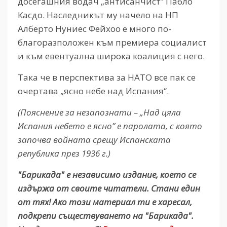
досегашния водач „антисанчист” Пабло
Касдо. Наследникът му начело на НП
Алберто Нуниес Фейхоо е много по-
благоразположен към премиера социалист
и към евентуална широка коалиция с него.
Така че в перспектива за НАТО все пак се
очертава „ясно небе над Испания“.
(Пояснение за незапознати – „Над цяла
Испания небето е ясно” е паролата, с която
започва войната срещу Испанската
република през 1936 г.)
"Барикада" е независимо издание, което се
издържа от своите читатели. Стани един
от тях! Ако този материал ти е харесал,
подкрепи съществуването на "Барикада".