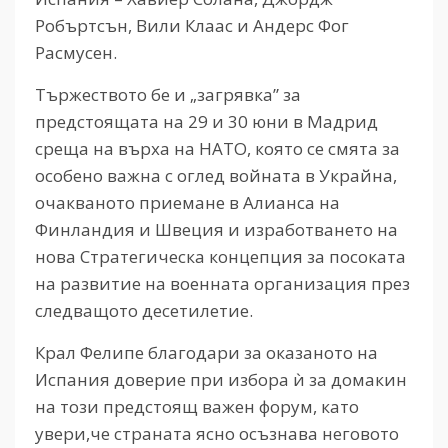
Робъртсън, Вили Клаас и Андерс Фог
Расмусен.
Тържеството бе и „загрявка” за
предстоящата на 29 и 30 юни в Мадрид
среща на върха на НАТО, която се смята за
особено важна с оглед войната в Украйна,
очакваното приемане в Алианса на
Финландия и Швеция и изработването на
нова Стратегическа концепция за посоката
на развитие на военната организация през
следващото десетилетие.
Крал Фелипе благодари за оказаното на
Испания доверие при избора ѝ за домакин
на този предстоящ важен форум, като
увери,че страната ясно осъзнава неговото