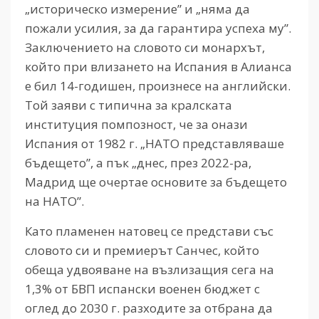
„историческо измерение” и „няма да
пожали усилия, за да гарантира успеха му”.
Заключението на словото си монархът,
който при влизането на Испания в Алианса
е бил 14-годишен, произнесе на английски.
Той заяви с типична за кралската
институция помпозност, че за онази
Испания от 1982 г. „НАТО представляваше
бъдещето”, а пък „днес, през 2022-ра,
Мадрид ще очертае основите за бъдещето
на НАТО”.
Като пламенен натовец се представи със
словото си и премиерът Санчес, който
обеща удвояване на възлизащия сега на
1,3% от БВП испански военен бюджет с
оглед до 2030 г. разходите за отбрана да