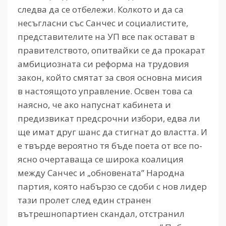
следва да се отбележи. Колкото и да са
несъгласни със Санчес и социалистите,
представителите на УП все пак остават в
правителството, опитвайки се да прокарат
амбициозната си реформа на трудовия
закон, който смятат за своя основна мисия
в настоящото управление. Освен това са
наясно, че ако напуснат кабинета и
предизвикат предсрочни избори, едва ли
ще имат друг шанс да стигнат до властта. И
е твърде вероятно тя бъде поета от все по-
ясно очертаваща се широка коалиция
между Санчес и „обновената” Народна
партия, която набързо се сдоби с нов лидер
тази пролет след един странен
вътрешнопартиен скандал, отстранил