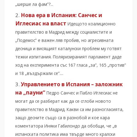
„шерше ла фам”?...
Нова ера в Испания: Санчес и
Иглесиас на власт
Идещото коалиционно
правителство в Мадрид между социалистите и
„Подемос” е важен ляв пробив, но агресивната
десница и висящият каталунски проблем му готвят
тежки изпитания. Поляризираният парламент даде
ход на експеримента със 167 гласа „за”, 165 „против”
и 18 „въздържали се”....
Управлението в Испания – заложник
на „пауни“
Педро Санчес и Пабло Иглесиас не
могат да се разберат как да се сглоби новото
правителство в Мадрид. Какви са им разногласията,
защо десните също са в разнобой и кое кара
коментатора Иняки Габилондо да обобщи, че „в
испанската политика има твърде много кралски