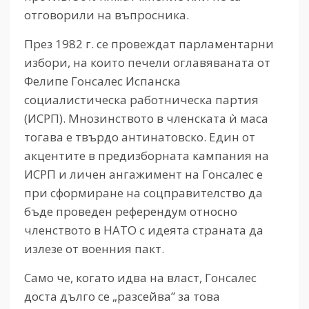
отговорили на въпросника.
През 1982 г. се провеждат парламентарни
избори, на които печели оглавяваната от
Фелипе Гонсалес Испанска
социалистическа работническа партия
(ИСРП). Мнозинството в членската ѝ маса
тогава е твърдо антинатовско. Един от
акцентите в предизборната кампания на
ИСРП и личен ангажимент на Гонсалес е
при сформиране на соцправителство да
бъде проведен референдум относно
членството в НАТО с идеята страната да
излезе от военния пакт.
Само че, когато идва на власт, Гонсалес
доста дълго се „разсейва” за това