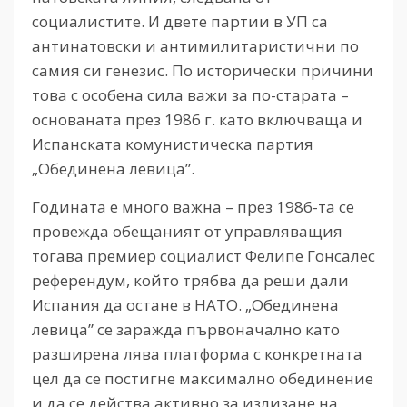
социалистите. И двете партии в УП са
антинатовски и антимилитаристични по
самия си генезис. По исторически причини
това с особена сила важи за по-старата –
основаната през 1986 г. като включваща и
Испанската комунистическа партия
„Обединена левица”.
Годината е много важна – през 1986-та се
провежда обещаният от управляващия
тогава премиер социалист Фелипе Гонсалес
референдум, който трябва да реши дали
Испания да остане в НАТО. „Обединена
левица” се заражда първоначално като
разширена лява платформа с конкретната
цел да се постигне максимално обединение
и да се действа активно за излизане на