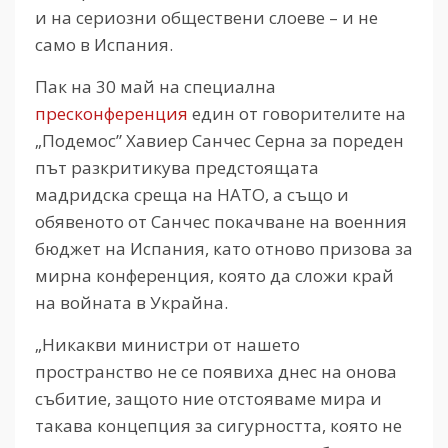
и на сериозни обществени слоеве – и не
само в Испания.
Пак на 30 май на специална
пресконференция
един от говорителите на
„Подемос” Хавиер Санчес Серна за пореден
път разкритикува предстоящата
мадридска среща на НАТО, а също и
обявеното от Санчес покачване на военния
бюджет на Испания, като отново призова за
мирна конференция, която да сложи край
на войната в Украйна.
„Никакви министри от нашето
пространство не се появиха днес на онова
събитие, защото ние отстояваме мира и
такава концепция за сигурността, която не