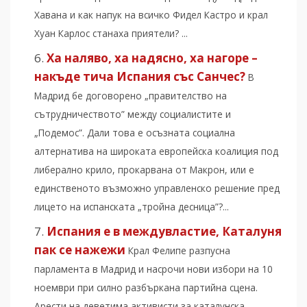
Хавана и как напук на всичко Фидел Кастро и крал
Хуан Карлос станаха приятели? ...
Ха наляво, ха надясно, ха нагоре –
накъде тича Испания със Санчес?
В
Мадрид бе договорено „правителство на
сътрудничеството” между социалистите и
„Подемос”. Дали това е осъзната социална
алтернатива на широката европейска коалиция под
либерално крило, прокарвана от Макрон, или е
единственото възможно управленско решение пред
лицето на испанската „тройна десница”?...
Испания е в междувластие, Каталуня
пак се нажежи
Крал Фелипе разпусна
парламента в Мадрид и насрочи нови избори на 10
ноември при силно разбъркана партийна сцена.
Арести на деветима активисти за каталунска