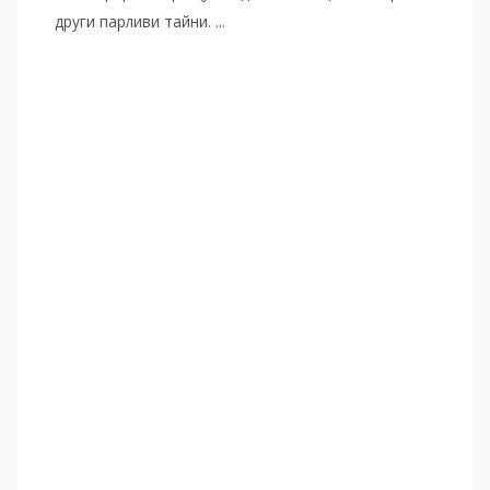
други парливи тайни. ...