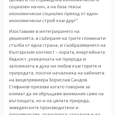
социален начин, а на база тежък
икономически социален преход от един
икономически строй към друг“.
Изоставаме в интегрирането на
решенията, в събиране на трите споменати
стълба от една страна, и съобразяването на
българския контекст – хората, енергийната
бедност, уникалната ни природа и
заложената в духа ни любов към горите и
природата, посочи началника на кабинета
на вицепремиера Борислав Сандов.
Стефанов призова когато говорим за
климат да не обръщаме внимание само на
въглищата, но и на цялата природа,
земеделските производители и
производство, транспорта, сградите и др.