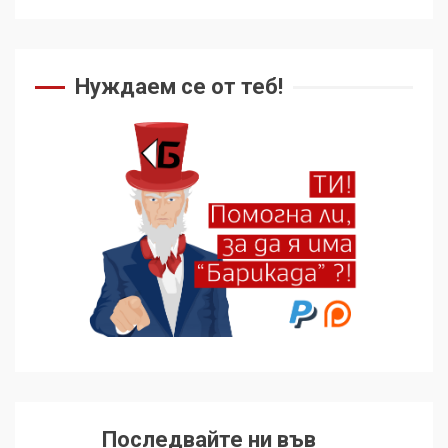
Как се вземат милиони за
чужд труд
Нуждаем се от теб!
5
136 страни в ООН
подкрепиха Куба, България
избра да е сред 30
„въздържали се“
6
Удължаването на „Чат
контрола“ в ЕС е обида за
демокрацията
7
За 100-годишнината на
Фидел Кастро – изкачване
Последвайте ни във