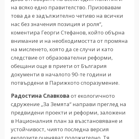
на всяко едно правителство. Призовавам
това да е задължително четиво на всички
нас без значения позиция и роля“,
коментира Георги Стефанов, който обърна
внимание и на необходимостта от промяна
на мисленето, която да се случи и като
следствие от образователни реформи,
обещани още в приети от България
документи в началото 90-те години и
потвърдени в Парижкото споразумение.
Радостина Славкова
от екологичното
сдружение „За Земята“ направи преглед на
предвидени проекти и реформи, заложени
в Националния план за възстановяване и
устойчивост, чиято последна версия
еколозите оценяват положително. Тя