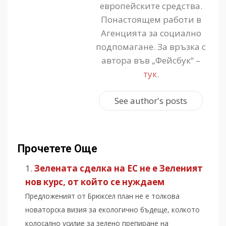
европейските средства.
Понастоящем работи в
Агенцията за социално
подпомагане. За връзка с
автора във „Фейсбук“ –
тук
.
See author's posts
Прочетете Още
Зелената сделка на ЕС не е Зеленият
нов курс, от който се нуждаем
Предложеният от Брюксел план не е толкова
новаторска визия за екологично бъдеще, колкото
колосално усилие за зелено препиране на