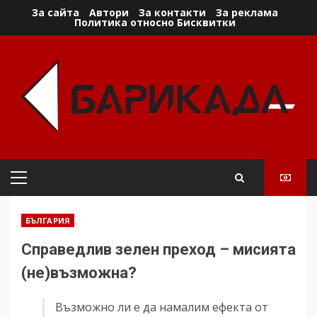
Skip
За сайта
Автори
За контакти
За реклама
Политика относно Бисквитки
to
content
Primary
Menu
БЪЛГАРИЯ
Справедлив зелен преход – мисията
(не)възможна?
Възможно ли е да намалим ефекта от