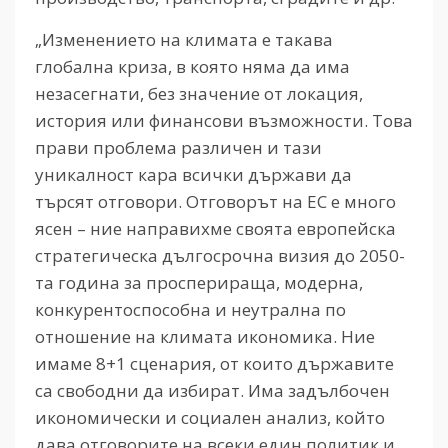
„Изменението на климата е такава
глобална криза, в която няма да има
незасегнати, без значение от локация,
история или финансови възможности. Това
прави проблема различен и тази
уникалност кара всички държави да
търсят отговори. Отговорът на ЕС е много
ясен – ние направихме своята европейска
стратегическа дългосрочна визия до 2050-
та година за просперираща, модерна,
конкурентоспособна и неутрална по
отношение на климата икономика. Ние
имаме 8+1 сценария, от които държавите
са свободни да избират. Има задълбочен
икономически и социален анализ, който
дава отговорите на всеки един политик и