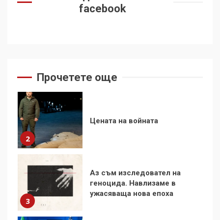
на Черни връх по неговите
facebook
стъпки от 1972 г.
1
Цената на войната
2
Прочетете още
Аз съм изследовател на
геноцида. Навлизаме в
ужасяваща нова епоха
3
Съединените щати вече
дори не се преструват, че
не подкрепят терористи
4