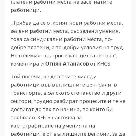
платени работни места на засегнатите
работници.
„Трябва да се открият нови работни места,
зелени работни места, със зелени умения,
това са синдикални работни места, по-
добре платени, с по-добри условия на труд.
Но големият въпрос е как ще стане това“,
коментира и
Огнян Атанасов
от КНСБ.
Той посочи, че десетките хиляди
работници във въглищните централи, в
транспорта, в селското стопанство и други
сектори, трудно разбират процесите и те не
достигат до тях по начина, по който би
трябвало. КНСБ настоява за
картографиране на уменията на
работниците от въглищните региони, за да