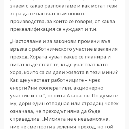
знаем с какво разполагаме и как могат тези
хора да се насочат към новите
производства, за които се говори, от каква
преквалификация се нуждаят и т.н.
„Настояваме и за законови промени във
връзка с работническото участие в зеления
преход. Хората чуват какво се планира и
питат къде стоят те, къде участват като
хора, които са си дали живота в тези мини?
Как ще участват работниците – чрез
енергийни кооперативи, акционерно
участие и т.н.“, попита Атанасов. По думите
му, дори един отпаднал или страдащ човек
означава, че преходът няма да бъде
справедлив. „Мисията не е невъзможна,
ние не сме против зеления преход, но той