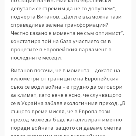
по същия начин. Ние като европейски
депутати се стремим да не го допуснем“,
подчерта Витанов. „Дали е възможна тази
справедлива зелена трансформация?
Честно казано в момента не съм оптимист“,
констатира той на база участието си в
процесите в Европейския парламент в
последните месеци.
Витанов посочи, че в момента – докато на
километри от границите на Европейския
съюз се води война – е трудно да се говори
за климат, като вече е ясно, че случващото
се в Украйна забавя екологичния преход. „В
същото време мисля, че в Европа този
преход може да бъде катализиран именно
поради войната, защото си даваме сметка
колко зависими сме от енергийните