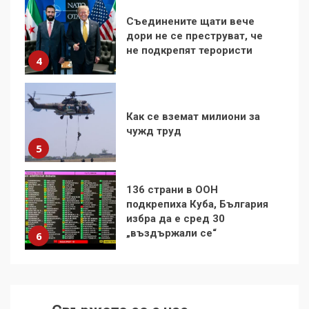
Как се вземат милиони за
чужд труд
5
136 страни в ООН
подкрепиха Куба, България
избра да е сред 30
„въздържали се“
6
Удължаването на „Чат
контрола“ в ЕС е обида за
демокрацията
7
За 100-годишнината на
Фидел Кастро – изкачване
на Черни връх по неговите