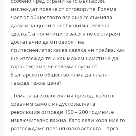
особено пред страни като България,
изглеждат повече от отговорите. Голяма
част от обществото все още се съмнява
дали и защо ни е необходима „Зелена
сделка“, а политиците засега не се стараят
достатъчно да отговорят на
притесненията: каква сделка ни трябва, как
ще изглежда тя и как можем наистина да
гарантираме, че големи групи от
българското общество няма да платят
твърде тежка цена?
„Темата за екологичния преход, който е
сравним само с индустриалната
революция отпреди 150 – 200 години, е
изключително важна. Като леви хора ние го
разглеждаме през няколко аспекта – през