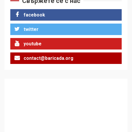
Свържете се с нас
стъпки от 1972 г.
1
facebook
twitter
Цената на войната
2
youtube
contact@baricada.org
Аз съм изследовател на
геноцида. Навлизаме в
ужасяваща нова епоха
3
Съединените щати вече
дори не се преструват, че
не подкрепят терористи
4