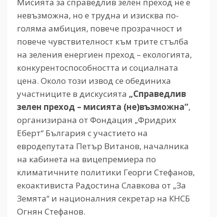
Мисията за справедлив зелен преход не е
невъзможна, но е трудна и изисква по-
голяма амбиция, повече прозрачност и
повече чувствителност към трите стълба
на зеления енергиен преход – екологията,
конкурентоспособността и социалната
цена. Около този извод се обединиха
участниците в дискусията
„Справедлив
зелен преход – мисията (не)възможна“
,
организирана от Фондация „Фридрих
Еберт“ България с участието на
евродепутата Петър Витанов, началника
на кабинета на вицепремиера по
климатичните политики Георги Стефанов,
екоактивиста Радостина Славкова от „За
Земята“ и националния секретар на КНСБ
Огнян Стефанов.