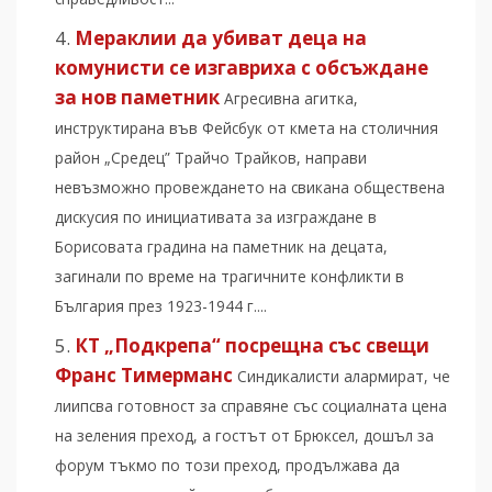
Мераклии да убиват деца на
комунисти се изгавриха с обсъждане
за нов паметник
Агресивна агитка,
инструктирана във Фейсбук от кмета на столичния
район „Средец” Трайчо Трайков, направи
невъзможно провеждането на свикана обществена
дискусия по инициативата за изграждане в
Борисовата градина на паметник на децата,
загинали по време на трагичните конфликти в
България през 1923-1944 г....
КТ „Подкрепа“ посрещна със свещи
Франс Тимерманс
Синдикалисти алармират, че
лиипсва готовност за справяне със социалната цена
на зеления преход, а гостът от Брюксел, дошъл за
форум тъкмо по този преход, продължава да