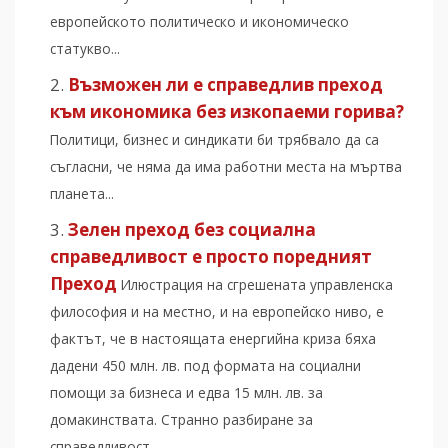
европейското политическо и икономическо
статукво...
Възможен ли е справедлив преход
към икономика без изкопаеми горива?
Политици, бизнес и синдикати би трябвало да са
съгласни, че няма да има работни места на мъртва
планета...
Зелен преход без социална
справедливост е просто поредният
Преход
Илюстрация на сгрешената управленска
философия и на местно, и на европейско ниво, е
фактът, че в настоящата енергийна криза бяха
дадени 450 млн. лв. под формата на социални
помощи за бизнеса и едва 15 млн. лв. за
домакинствата. Странно разбиране за
справедливост...