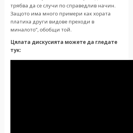
трябва да се случи по справедлив начин.
Защото има много примери как хората
платиха други видове преходи в
миналото“, обобщи той.
Цялата дискусията можете да гледате
тук: