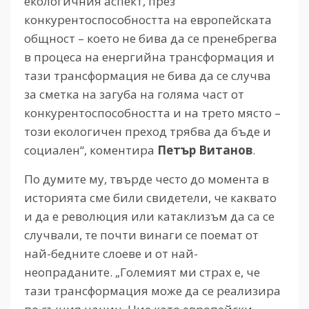
екологичния аспект, през
конкурентоспособността на европейската
общност – което не бива да се пренебрегва
в процеса на енергийна трансформация и
тази трансформация не бива да се случва
за сметка на загуба на голяма част от
конкурентоспособността и на трето място –
този екологичен преход трябва да бъде и
социален“, коментира
Петър Витанов
.
По думите му, твърде често до момента в
историята сме били свидетели, че каквато
и да е революция или катаклизъм да са се
случвали, те почти винаги се поемат от
най-бедните слоеве и от най-
неопраданите. „Големият ми страх е, че
тази трансформация може да се реализира