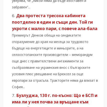
уверява, че „никой няма да бъде изоставен и
забравен”...
Два протеста тресоха кабинета
поотделно в един и същи ден. Той ги
укроти с малко пари, с повече ала-бала
Премиерът Денков обеща на синдикатите
споразумение до края на месеца за трудовото
бъдеще на енергетиците и миньорите, а на
селскостопанските производители – меморандум
още днес с правителствени ангажименти за
съобразяване на украинския внос с българските
условия плюс увещаване на Брюксел за още
европари за отрасъла. Тракторите няма да влизат в
София...
Бузлуджа, 130 г. по-късно: Що е БСП и
има ли у нея почва за връщане към