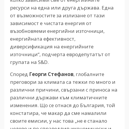
ресурси на една или друга държава. Една
от възможностите за излизане от тази
зависимост е чистата енергия от
възобновяеми енергийни източници,
енергийната ефективност,
диверсификация на енергийните
източници“, подчерта евродепутатът от
групата на S&D.
Според
Георги Стефанов
, глобалните
преговори за климата са тежки по много и
различни причини, свързани с приноса на
различни държави към климатичните
изменения. Що се отнася до България, той
констатира, че макар да сме намалили
своите емисии, у нас това „не е станало
целево и по справедлив икономически и