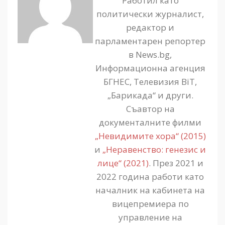
Работил като
политически журналист,
редактор и
парламентарен репортер
в News.bg,
Информационна агенция
БГНЕС, Телевизия BiT,
„Барикада“ и други.
Съавтор на
документалните филми
„Невидимите хора“ (2015)
и
„Неравенство: генезис и
лице“ (2021)
. През 2021 и
2022 година работи като
началник на кабинета на
вицепремиера по
управление на