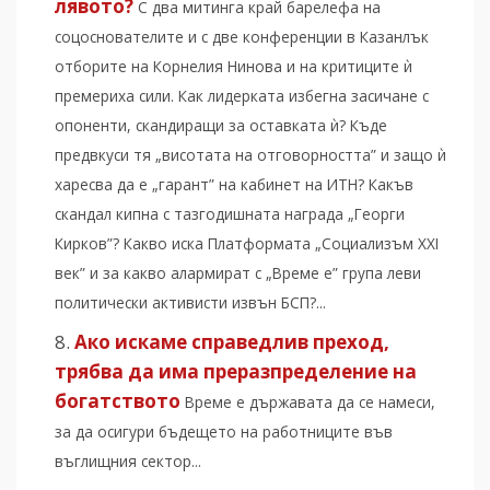
лявото?
С два митинга край барелефа на
соцоснователите и с две конференции в Казанлък
отборите на Корнелия Нинова и на критиците ѝ
премериха сили. Как лидерката избегна засичане с
опоненти, скандиращи за оставката ѝ? Къде
предвкуси тя „висотата на отговорността” и защо ѝ
харесва да е „гарант” на кабинет на ИТН? Какъв
скандал кипна с тазгодишната награда „Георги
Кирков”? Какво иска Платформата „Социализъм XXI
век” и за какво алармират с „Време е” група леви
политически активисти извън БСП?...
Ако искаме справедлив преход,
трябва да има преразпределение на
богатството
Време е държавата да се намеси,
за да осигури бъдещето на работниците във
въглищния сектор...