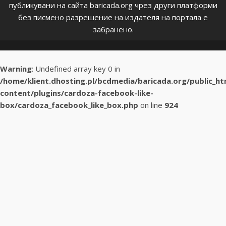
публикувани на сайта baricada.org чрез други платформи
без писмено разрешение на издателя на портала е
забранено.
Warning
: Undefined array key 0 in
/home/klient.dhosting.pl/bcdmedia/baricada.org/public_h
content/plugins/cardoza-facebook-like-
box/cardoza_facebook_like_box.php
on line
924