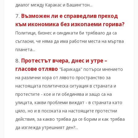
диалог между Каракас и Вашингтон...
Възможен ли е справедлив преход
към икономика без изкопаеми горива?
Политици, бизнес и синдикати би трябвало да са
съгласни, че няма да има работни места на мъртва
планета...
Протестът вчера, днес и утре –
гласове отляво
"Барикада" потърси мнението
на различни хора от лявото пространство за
настоящата политическа ситуация в страната и
протестите - кое и ги обединява и защо са на
улицата, какви проблеми виждат - в страната като
цяло, но и в посоката на настоящите протестни
действия, за какво трябва да се борим и как трябва
да изглежда утрешният ден?...