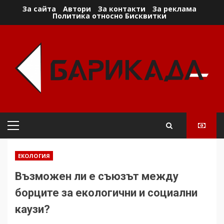
Skip
За сайта
Автори
За контакти
За реклама
Политика относно Бисквитки
to
content
Primary
Menu
ЕКОЛОГИЯ
Възможен ли е съюзът между
борците за екологични и социални
каузи?