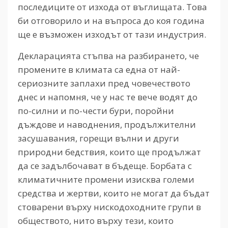
последиците от изхода от въглищата. Това
би отговорило и на въпроса до коя година
ще е възможен изходът от тази индустрия.
Декларацията стъпва на разбирането, че
промените в климата са една от най-
сериозните заплахи пред човечеството
днес и напомня, че у нас те вече водят до
по-силни и по-чести бури, поройни
дъждове и наводнения, продължителни
засушавания, горещи вълни и други
природни бедствия, които ще продължат
да се задълбочават в бъдеще. Борбата с
климатичните промени изисква големи
средства и жертви, които не могат да бъдат
стоварени върху нискодоходните групи в
обществото, нито върху тези, които