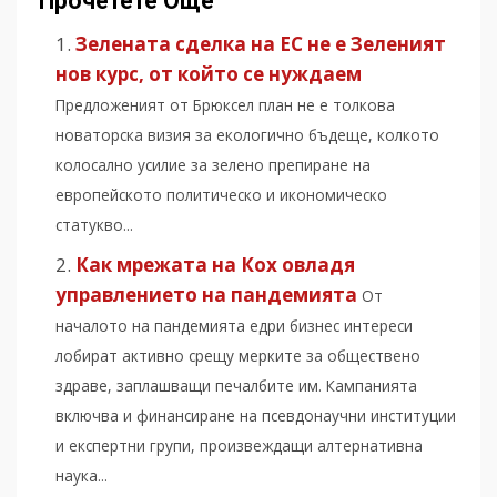
Прочетете Още
Зелената сделка на ЕС не е Зеленият
нов курс, от който се нуждаем
Предложеният от Брюксел план не е толкова
новаторска визия за екологично бъдеще, колкото
колосално усилие за зелено препиране на
европейското политическо и икономическо
статукво...
Как мрежата на Кох овладя
управлението на пандемията
От
началото на пандемията едри бизнес интереси
лобират активно срещу мерките за обществено
здраве, заплашващи печалбите им. Кампанията
включва и финансиране на псевдонаучни институции
и експертни групи, произвеждащи алтернативна
наука...