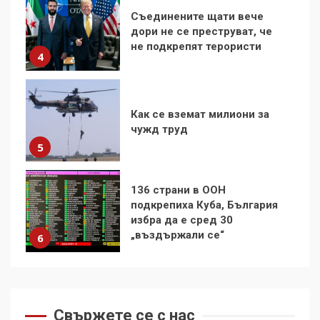
Как се вземат милиони за
чужд труд
5
136 страни в ООН
подкрепиха Куба, България
избра да е сред 30
„въздържали се“
6
Удължаването на „Чат
контрола“ в ЕС е обида за
демокрацията
7
За 100-годишнината на
Фидел Кастро – изкачване
Свържете се с нас
на Черни връх по неговите