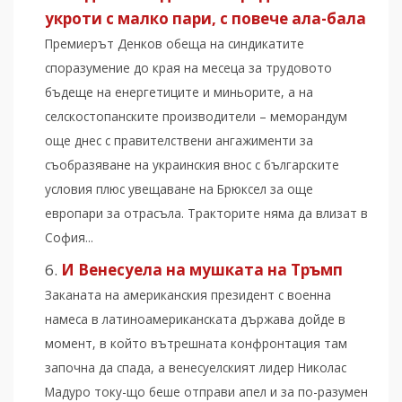
укроти с малко пари, с повече ала-бала
Премиерът Денков обеща на синдикатите
споразумение до края на месеца за трудовото
бъдеще на енергетиците и миньорите, а на
селскостопанските производители – меморандум
още днес с правителствени ангажименти за
съобразяване на украинския внос с българските
условия плюс увещаване на Брюксел за още
европари за отрасъла. Тракторите няма да влизат в
София...
И Венесуела на мушката на Тръмп
Заканата на американския президент с военна
намеса в латиноамериканската държава дойде в
момент, в който вътрешната конфронтация там
започна да спада, а венесуелският лидер Николас
Мадуро току-що беше отправи апел и за по-разумен