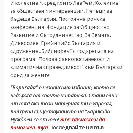
и колективи, сред които ЛевФем, Колектив
за обществени интервенции, Петъци за
бъдеще България, Постоянна ромска
конференция, Фондация за Общностно
Развитие и Сътрудничество, За Земята,
Диверсияя, Грийнпийс България и
сдружение „Библиофем“ с подкрепата на
програма „Полова равнопоставеност и
климатична справедливост“ към Български
фонд за жените.
"Барикада" е независимо издание, което се
издържа от своите читатели. Стани един
от тях! Ако този материал ти е харесал,
подкрепи съществуването на "Барикада".
Нуждаем се от теб!
Виж как можеш да
помогнеш–тук!
Последвайте ни във