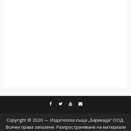
Как се вземат милиони за
чужд труд
5
facebook
twitter
youtube
contact@baric
Copyright © 2020 — Издателска къща „Барикада” ООД.
Всички права запазени. Разпространяване на материали