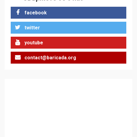
стъпки от 1972 г.
1
facebook
twitter
Цената на войната
youtube
2
contact@baricada.org
Аз съм изследовател на
геноцида. Навлизаме в
ужасяваща нова епоха
3
Съединените щати вече
дори не се преструват, че
не подкрепят терористи
4