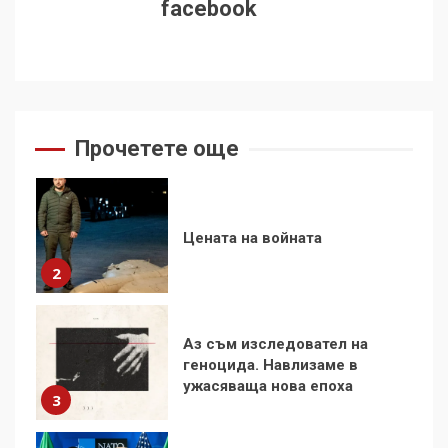
facebook
стъпки от 1972 г.
1
Цената на войната
Прочетете още
2
Аз съм изследовател на
геноцида. Навлизаме в
ужасяваща нова епоха
3
Съединените щати вече
дори не се преструват, че
не подкрепят терористи
4