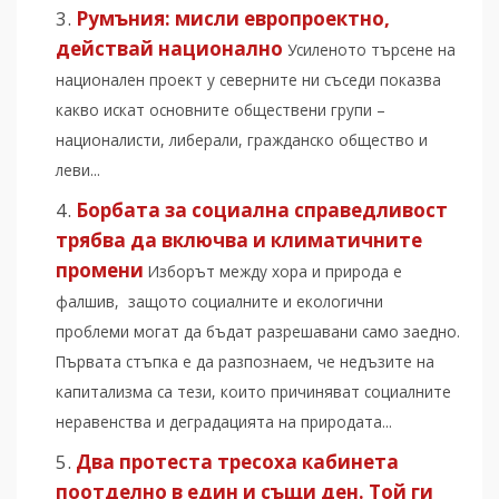
Румъния: мисли европроектно,
действай национално
Усиленото търсене на
национален проект у северните ни съседи показва
какво искат основните обществени групи –
националисти, либерали, гражданско общество и
леви...
Борбата за социална справедливост
трябва да включва и климатичните
промени
Изборът между хора и природа е
фалшив, защото социалните и екологични
проблеми могат да бъдат разрешавани само заедно.
Първата стъпка е да разпознаем, че недъзите на
капитализма са тези, които причиняват социалните
неравенства и деградацията на природата...
Два протеста тресоха кабинета
поотделно в един и същи ден. Той ги