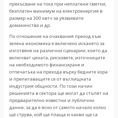
прекъсване на тока при неплатени сметки,
безплатен минимум на електроенергия в
размер на 300 квтч за уязвимите
домакинства и др.
По отношение на очаквания преход към
зелена икономика е включено искането за
изготвяне на различни сценарии, които да
включват цената, рисковете, източниците
на необходимото финансиране и
отпечатъка на прехода върху бедните хора
и препитаващите се от въглищната
индустрия общности. По този начин
решенията в сектора ще могат да стъпят на
предварително известни и публични
данни, за да е ясно от самото начало колко
ще струва, кой ще плаща и какви ще са