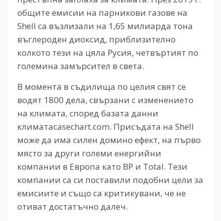
общите емисии на парникови газове на
Shell са възлизали на 1,65 милиарда тона
въглероден диоксид, приблизително
колкото тези на цяла Русия, четвъртият по
големина замърсител в света.
В момента в съдилища по целия свят се
водят 1800 дела, свързани с изменението
на климата, според базата данни
климатаcasechart.com. Присъдата на Shell
може да има силен домино ефект, на първо
място за други големи енергийни
компании в Европа като BP и Total. Тези
компании са си поставили подобни цели за
емисиите и също са критикувани, че не
отиват достатъчно далеч.