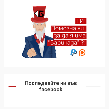
136 страни в ООН
подкрепиха Куба, България
избра да е сред 30
„въздържали се“
6
Удължаването на „Чат
контрола“ в ЕС е обида за
демокрацията
7
За 100-годишнината на
Фидел Кастро – изкачване
Последвайте ни във
на Черни връх по неговите
facebook
стъпки от 1972 г.
1