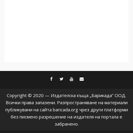
facebook
twitter
youtube
contact@baric
Copyright © 2020 — Издателска къща „Барикада” ООД.
Всички права запазени. Разпространяване на материали
публикувани на сайта baricada.org чрез други платформи
без писмено разрешение на издателя на портала е
забранено.