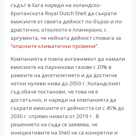
съдът в Хага нареди на холандско-
британската Royal Dutch Shell да съкрати
емисиите от своята дейност по-бързо и по-
драстично, отколкото е планирано, с
аргумента, че нейната дейност спомага за
“опасните климатични промени”.
Компанията е поела ангажимент да намали
емисиите на парникови газове с 20% в
рамките на десетилетието и да достигне
нетни нулеви нива до 2050 г. Холандският
съд обаче постанови, че това не е
достатъчно, и нареди на компанията да
съкрати емисиите от дейността си с 45% до
2030 г. спрямо нивата от 2019 г. В
решението на съда се заявява, че
инициативите на Shell не са конкретни и