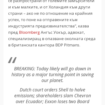
се разпространи от големите замърсители
и към малките, и от Холандия към други
страни – ако не по отношение на крайния
успех, то поне на отправените към
индустрията предизвикателства”, казва
пред
Bloomberg
Ангъс Уокър, адвокат,
специализиращ в опазване околната среда
в британската кантора BDP Pitmans.
BREAKING: Today likely will go down in
history as a major turning point in saving
our planet.
Dutch court orders Shell to halve
emissions; shareholders slam Chevron
over Ecuador; Exxon loses two Board