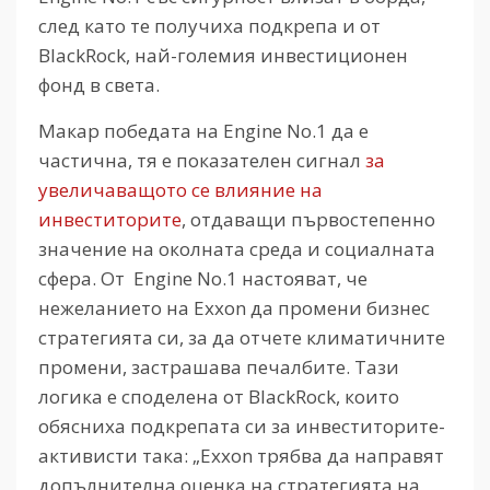
след като те получиха подкрепа и от
BlackRock, най-големия инвестиционен
фонд в света.
Макар победата на Engine No.1 да е
частична, тя е показателен сигнал
за
увеличаващото се влияние на
инвеститорите
, отдаващи първостепенно
значение на околната среда и социалната
сфера. От Engine No.1 настояват, че
нежеланието на Exxon да промени бизнес
стратегията си, за да отчете климатичните
промени, застрашава печалбите. Тази
логика е споделена от BlackRock, които
обясниха подкрепата си за инвеститорите-
активисти така: „Exxon трябва да направят
допълнителна оценка на стратегията на