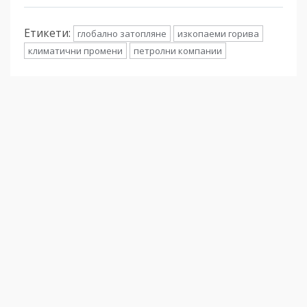
Етикети:
глобално затопляне
изкопаеми горива
климатични промени
петролни компании