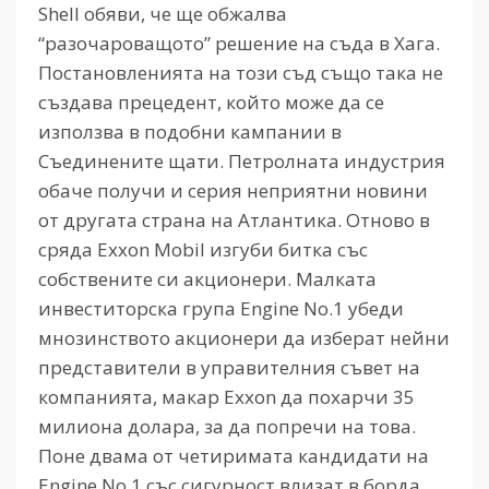
Shell обяви, че ще обжалва
“разочароващото” решение на съда в Хага.
Постановленията на този съд също така не
създава прецедент, който може да се
използва в подобни кампании в
Съединените щати. Петролната индустрия
обаче получи и серия неприятни новини
от другата страна на Атлантика. Отново в
сряда Exxon Mobil изгуби битка със
собствените си акционери. Малката
инвеститорска група Engine No.1 убеди
мнозинството акционери да изберат нейни
представители в управителния съвет на
компанията, макар Exxon да похарчи 35
милиона долара, за да попречи на това.
Поне двама от четиримата кандидати на
Engine No.1 със сигурност влизат в борда,