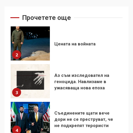
Цената на войната
2
Прочетете още
Аз съм изследовател на
геноцида. Навлизаме в
ужасяваща нова епоха
3
Съединените щати вече
дори не се преструват, че
не подкрепят терористи
4
Как се вземат милиони за
чужд труд
5