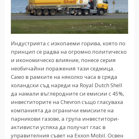
Индустрията с изкопаеми горива, която по
принцип се радва на огромно политическо
и икономическо влияние, понесе серия
необичайни поражения тази седмица.
Само в рамките на няколко часа в сряда
холандски съд нареди на Royal Dutch Shell
да намали въглеродните си емисии с 45%,
инвеститорите на Chevron също гласуваха
компанията да ограничи емисиите на
парникови газове, а група инвеститори-
активисти успяха да получат глас в
управителния съвет на Exxon Mobil. Освен