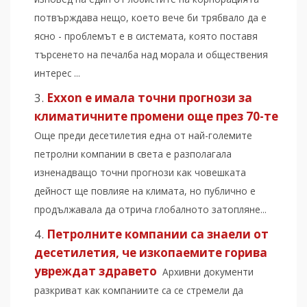
потвърждава нещо, което вече би трябвало да е
ясно - проблемът е в системата, която поставя
търсенето на печалба над морала и обществения
интерес ...
Exxon е имала точни прогнози за
климатичните промени още през 70-те
Още преди десетилетия една от най-големите
петролни компании в света е разполагала
изненадващо точни прогнози как човешката
дейност ще повлияе на климата, но публично е
продължавала да отрича глобалното затопляне...
Петролните компании са знаели от
десетилетия, че изкопаемите горива
увреждат здравето
Архивни документи
разкриват как компаниите са се стремели да