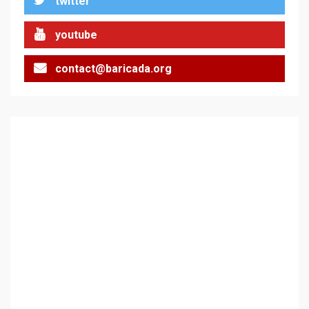
twitter
Цената на войната
2
youtube
contact@baricada.org
Аз съм изследовател на
геноцида. Навлизаме в
ужасяваща нова епоха
3
Съединените щати вече
дори не се преструват, че
не подкрепят терористи
4
Как се вземат милиони за
чужд труд
5