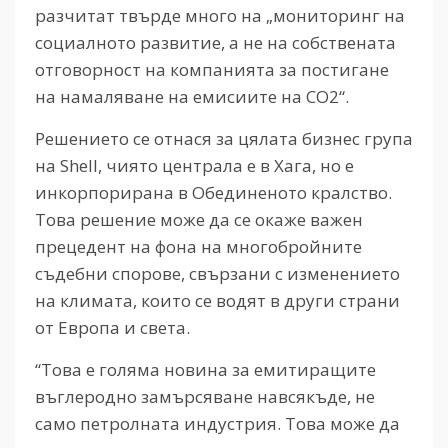
разчитат твърде много на „мониторинг на
социалното развитие, а не на собствената
отговорност на компанията за постигане
на намаляване на емисиите на CO2“.
Решението се отнася за цялата бизнес група
на Shell, чиято централа е в Хага, но е
инкорпорирана в Обединеното кралство.
Това решение може да се окаже важен
прецедент на фона на многобройните
съдебни спорове, свързани с изменението
на климата, които се водят в други страни
от Европа и света.
“Това е голяма новина за емитиращите
въглеродно замърсяване навсякъде, не
само петролната индустрия. Това може да