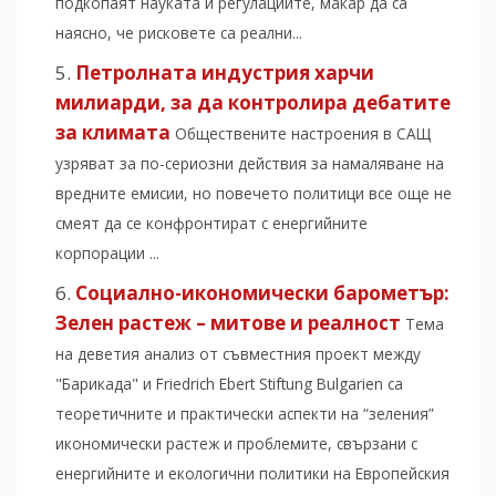
подкопаят науката и регулациите, макар да са
наясно, че рисковете са реални...
Петролната индустрия харчи
милиарди, за да контролира дебатите
за климата
Обществените настроения в САЩ
узряват за по-сериозни действия за намаляване на
вредните емисии, но повечето политици все още не
смеят да се конфронтират с енергийните
корпорации ...
Социално-икономически барометър:
Зелен растеж – митове и реалност
Тема
на деветия анализ от съвместния проект между
"Барикада" и Friedrich Ebert Stiftung Bulgarien са
теоретичните и практически аспекти на “зеления”
икономически растеж и проблемите, свързани с
енергийните и екологични политики на Европейския