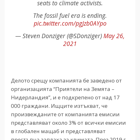
seats to climate activists.
The fossil fuel era is ending.
pic.twitter.com/pgJzb0AYpo
— Steven Donziger (@SDonziger)
May 26,
2021
Делото срещу компанията бе заведено от
организацията “Приятели на Земята –
Нидерландия”, и е подкрепено от над 17
000 граждани. Ищците изтъкват, че
произвежданите от компанията емисии
представляват около 3% от всички емисии
в глобален мащаб и представляват
престъпна заплаха за климата. През 2019 г.