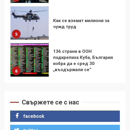
136 страни в ООН
подкрепиха Куба, България
избра да е сред 30
„въздържали се“
6
Удължаването на „Чат
контрола“ в ЕС е обида за
демокрацията
7
За 100-годишнината на
Фидел Кастро – изкачване
на Черни връх по неговите
Свържете се с нас
стъпки от 1972 г.
1
facebook