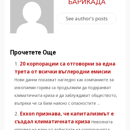
БАРИКАДА
See author's posts
Прочетете Още
20 корпорации са отговорни за една
трета от всички въглеродни емисии
Нови данни показват нагледно как компаниите за
изкопаеми горива са продължили да подхранват
климатичната криза и да заблуждават обществото,
въпреки че са били наясно с опасностите ...
Exxon признава, че капитализмът е
създал климатичната криза
Неволната
изповед на един от лобистите на корпорацията