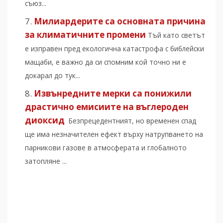
съюз...
Милиардерите са основната причина
за климатичните промени
Тъй като светът
е изправен пред екологична катастрофа с библейски
мащаби, е важно да си спомним кой точно ни е
докарал до тук...
Извънредните мерки са понижили
драстично емисиите на въглероден
диоксид
Безпрецедентният, но временен спад
ще има незначителен ефект върху натрупването на
парникови газове в атмосферата и глобалното
затопляне ...