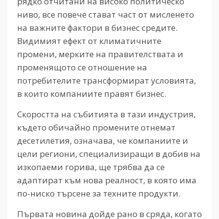
рядко отчитани на високо политическо
ниво, все повече стават част от мисленето
на важните фактори в бизнес средите.
Видимият ефект от климатичните
промени, мерките на правителствата и
променящото се отношение на
потребителите трансформират условията,
в които компаниите правят бизнес.
Скоростта на събитията в тази индустрия,
където обичайно промените отнемат
десетилетия, означава, че компаниите и
цели региони, специализиращи в добив на
изкопаеми горива, ще трябва да се
адаптират към нова реалност, в която има
по-ниско търсене за техните продукти.
Първата новина дойде рано в сряда, когато