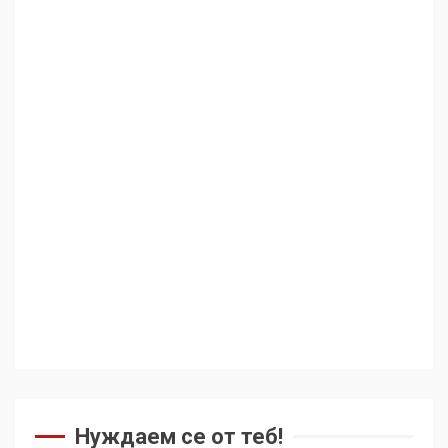
Аз съм изследовател на
геноцида. Навлизаме в
ужасяваща нова епоха
3
Съединените щати вече
дори не се преструват, че
не подкрепят терористи
4
Как се вземат милиони за
чужд труд
Нуждаем се от теб!
5