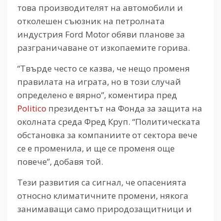
това производителят на автомобили и
отколешен съюзник на петролната
индустрия Ford Motor обяви планове за
разграничаване от изкопаемите горива.
“Твърде често се казва, че нещо променя
правилата на играта, но в този случай
определено е вярно”, коментира пред
Politico
президентът на Фонда за защита на
околната среда Фред Круп. “Политическата
обстановка за компаниите от сектора вече
се е променила, и ще се променя още
повече”, добавя той.
Тези развития са сигнал, че опасенията
относно климатичните промени, някога
занимаващи само природозащитници и