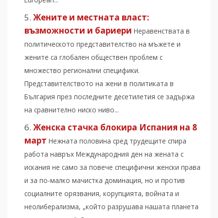
Жените и местната власт:
възможности и бариери
Неравенствата в
политическото представителство на мъжете и
жените са глобален обществен проблем с
множество регионални специфики.
Представителството на жени в политиката в
България през последните десетилетия се задържа
на сравнително ниско ниво...
Женска стачка блокира Испания на 8
март
Нежната половина сред трудещите спира
работа навръх Международния ден на жената с
искания не само за повече специфични женски права
и за по-малко мачистка доминация, но и против
социалните орязвания, корупцията, войната и
неолиберализма, „който разрушава нашата планета