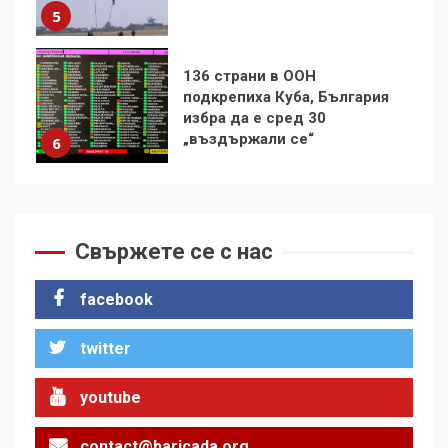
„въздържали се“
6
Удължаването на „Чат
контрола“ в ЕС е обида за
демокрацията
7
За 100-годишнината на
Фидел Кастро – изкачване
на Черни връх по неговите
Свържете се с нас
стъпки от 1972 г.
1
facebook
twitter
Цената на войната
2
youtube
contact@baricada.org