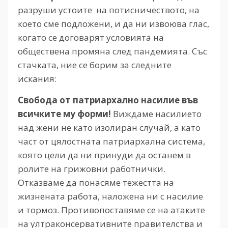
разруши устоите на потисничеството, на
което сме подложени, и да ни извоюва глас,
когато се договарят условията на
обществена промяна след пандемията. Със
стачката, ние се борим за следните
искания:
Свобода от патриархално насилие във
всичките му форми!
Виждаме насилието
над жени не като изолиран случай, а като
част от цялостната патриархална система,
която цели да ни принуди да останем в
ролите на грижовни работнички.
Отказваме да понасяме тежестта на
жизнената работа, наложена ни с насилие
и тормоз. Противопоставяме се на атаките
на ултраконсервативните правителства и