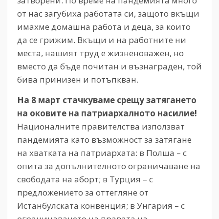
затворени. По време на пандемията много
от нас загубиха работата си, защото вкъщи
имахме домашна работа и деца, за които
да се грижим. Вкъщи и на работните ни
места, нашият труд е жизненоважен, но
вместо да бъде почитан и възнаграден, той
бива принизен и потъпкван.
На 8 март стачкуваме срещу затягането
на оковите на патриархалното насилие!
Националните правителства използват
пандемията като възможност за затягане
на хватката на патриархата: в Полша – с
опита за допълнителното ограничаване на
свободата на аборт; в Турция – с
предложението за оттегляне от
Истанбулската конвенция; в Унгария – с
ограничаването на правата на