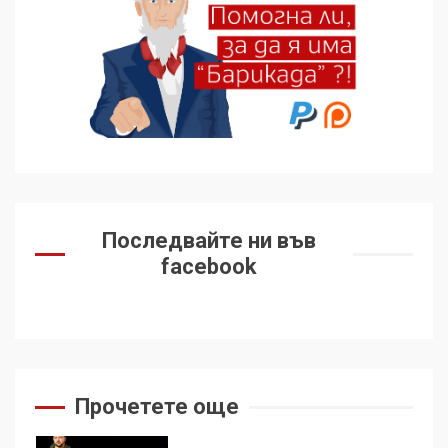
„въздържали се“
6
Удължаването на „Чат
контрола“ в ЕС е обида за
демокрацията
7
За 100-годишнината на
Фидел Кастро – изкачване
Последвайте ни във
на Черни връх по неговите
facebook
стъпки от 1972 г.
1
Цената на войната
2
Прочетете още