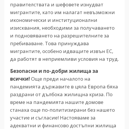
правителствата и шефовете изнудват
мигрантите, като им налагат невъзможни
икономически и институционални
изисквания, необходими за получаването
и подновяването на разрешителните за
пребиваване. Това принуждава
мигрантите, особено идващите извън ЕС,
да работят в неприемливи условия на труд.
Безопасни и по-добри жилища за
всички!
Още преди началото на
пандемията държавите в цяла Европа бяха
раздрани от дълбока жилищна криза. По
време на пандемията нашите домове
станаха още по-политизирани без нашето
участие и съгласие! Настояваме за
адекватни и финансово достъпни жилища