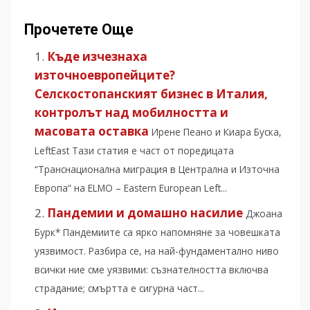
Прочетете Още
Къде изчезнаха
източноевропейците?
Селскостопанският бизнес в Италия,
контролът над мобилността и
масовата оставка
Ирене Пеано и Киара Буска,
LeftEast Тази статия е част от поредицата
“Транснационална миграция в Централна и Източна
Европа“ на ELMO – Eastern European Left...
Пандемии и домашно насилие
Джоана
Бурк* Пандемиите са ярко напомняне за човешката
уязвимост. Разбира се, на най-фундаментално ниво
всички ние сме уязвими: съзнателността включва
страдание; смъртта е сигурна част...