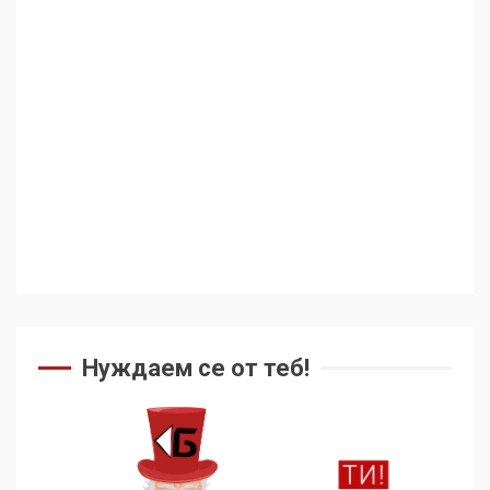
Аз съм изследовател на
геноцида. Навлизаме в
ужасяваща нова епоха
3
Съединените щати вече
дори не се преструват, че
не подкрепят терористи
4
Как се вземат милиони за
чужд труд
Нуждаем се от теб!
5
136 страни в ООН
подкрепиха Куба, България
избра да е сред 30