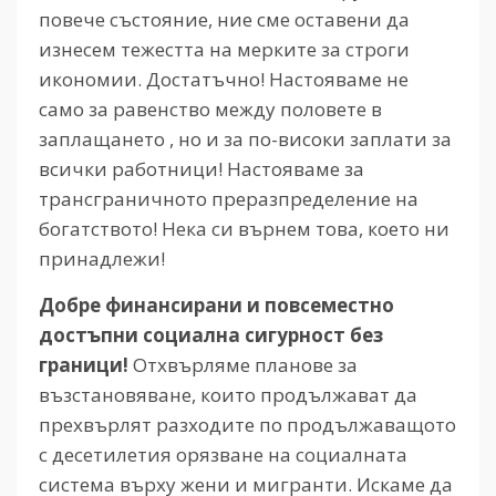
повече състояние, ние сме оставени да
изнесем тежестта на мерките за строги
икономии. Достатъчно! Настояваме не
само за равенство между половете в
заплащането , но и за по-високи заплати за
всички работници! Настояваме за
трансграничното преразпределение на
богатството! Нека си върнем това, което ни
принадлежи!
Добре финансирани и повсеместно
достъпни социална сигурност без
граници!
Отхвърляме планове за
възстановяване, които продължават да
прехвърлят разходите по продължаващото
с десетилетия орязване на социалната
система върху жени и мигранти. Искаме да