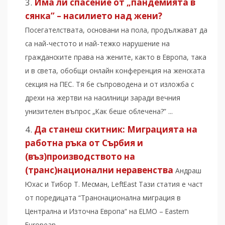
Има ли спасение от „пандемията в
сянка” – насилието над жени?
Посегателствата, основани на пола, продължават да
са най-честото и най-тежко нарушение на
гражданските права на жените, както в Европа, така
и в света, обобщи онлайн конференция на женската
секция на ПЕС. Тя бе съпроводена и от изложба с
дрехи на жертви на насилници заради вечния
унизителен въпрос „Как беше облечена?” ...
Да станеш скитник: Миграцията на
работна ръка от Сърбия и
(въз)производството на
(транс)национални неравенства
Андраш
Юхас и Тибор Т. Месман, LeftEast Тази статия е част
от поредицата “Транснационална миграция в
Централна и Източна Европа“ на ELMO – Eastern
European...