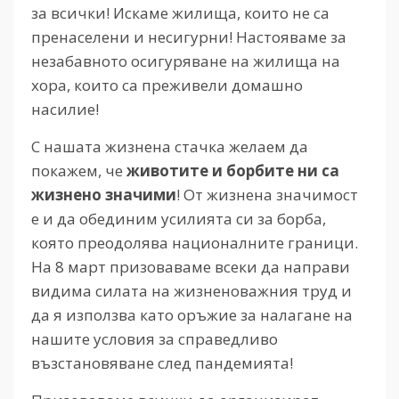
за всички! Искаме жилища, които не са
пренаселени и несигурни! Настояваме за
незабавното осигуряване на жилища на
хора, които са преживели домашно
насилие!
С нашата жизнена стачка желаем да
покажем, че
животите и борбите ни са
жизнено значими
! От жизнена значимост
е и да обединим усилията си за борба,
която преодолява националните граници.
На 8 март призоваваме всеки да направи
видима силата на жизненоважния труд и
да я използва като оръжие за налагане на
нашите условия за справедливо
възстановяване след пандемията!