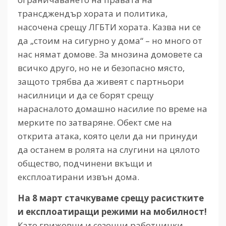
трансджендър хората и политика,
насочена срещу ЛГБТИ хората. Казва ни се
да „стоим на сигурно у дома“ – но много от
нас нямат домове. За мнозина домовете са
всичко друго, но не и безопасно място,
защото трябва да живеят с партньори
насилници и да се борят срещу
нарасналото домашно насилие по време на
мерките по затваряне. Обект сме на
открита атака, която цели да ни принуди
да останем в ролята на слугини на цялото
общество, подчинени вкъщи и
експлоатирани извън дома.
На 8 март стачкуваме срещу расистките
и експлоатиращи режими на мобилност!
Като грижовни и сезонни работнички