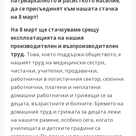
патриархалното и расисткото насилие,
да се присъединят към нашата стачка
на 8 март!
На 8 март ще стачкуваме срещу
експлоатацията на нашия
производителен и възпроизводителен
труд.
Това, което поддържа обществото, е
нашият труд на медицински сестри,
чистачки, учителки, продавачки,
работнички в логистичния сектор, сезонни
работнички, платени и неплатени
домашни работнички и грижещи се за
децата, възрастните и болните. Бремето на
домашния труд и грижата за децата лежи
на нашите рамене, особено сега, когато
училищата и детските градини са