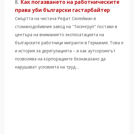
Как погазването на работническите
права уби български гастарбайтер
Смъртта на чистача Рефат Сюлейман в
стоманодобивния завод на "Тисенгруп" постави в
центъра на вниманието експлоатацията на
българските работници мигранти в Германия. Това е
и история за дерегулацията – и как аутсорсингът
позволява на корпорациите безнаказано да
нарушават условията на труд....