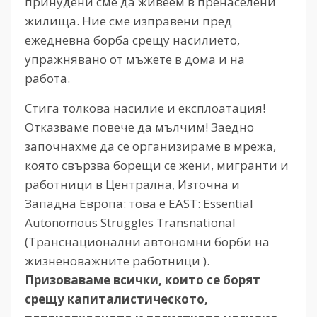
принудени сме да живеем в пренаселени
жилища. Ние сме изправени пред
ежедневна борба срещу насилието,
упражнявано от мъжете в дома и на
работа.
Стига толкова насилие и експлоатация!
Отказваме повече да мълчим! Заедно
започнахме да се организираме в мрежа,
която свързва борещи се жени, мигранти и
работници в Централна, Източна и
Западна Европа: това е EAST: Essential
Autonomous Struggles Transnational
(Транснационални автономни борби на
жизненоважните работници ).
Призоваваме всички, които се борят
срещу капиталистическото,