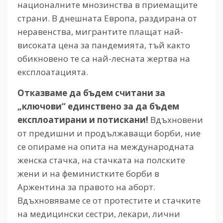
националните мнозинства в приемащите
страни. В днешната Европа, раздирана от
неравенства, мигрантите плащат най-
високата цена за пандемията, тъй както
обикновено те са най-лесната жертва на
експлоатацията.
Отказваме да бъдем считани за
„ключови“ единствено за да бъдем
експлоатирани и потискани!
Вдъхновени
от предишни и продължаващи борби, ние
се опираме на опита на международната
женска стачка, на стачката на полските
жени и на феминистките борби в
Аржентина за правото на аборт.
Вдъхновяваме се от протестите и стачките
на медицински сестри, лекари, лични