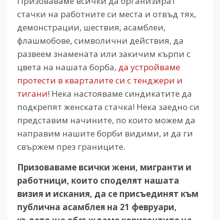
Призоваваме всички да организират
стачки на работните си места и отвъд тях,
демонстрации, шествия, асамблеи,
флашмобове, символични действия, да
развеем знамената или закичим кърпи с
цвета на нашата борба,
да устройваме
протести в кварталите си с тенджери и
тигани
! Нека настояваме синдикатите да
подкрепят женската стачка! Нека заедно си
представим начините, по които можем да
направим нашите борби видими, и да ги
свържем през границите.
Призоваваме всички жени, мигранти и
работници, които споделят нашата
визия и искания, да се присъединят към
публична асамблея на 21 февруари,