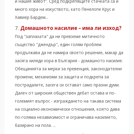
и нашия живот”. Сред подкрепящите стачката са и
много хора на изкуството, като Пенелопе Крус и
Хавиер Бардем...
Домашното насилие – има ли изход?
Под "заплахата" да ни превземе митичното
същество "джендър", един голям проблем
продължава да не намира своето решение, макар да
засяга хиляди хора в България - домашното насилие.
Обещанията за мерки за превенция, законодателни
промени, механизми за защита и подкрепа за
пострадалите, засега си остават само празни думи.
Далеч от широкия обществен дебат остава и по-
големият въпрос - изграждането на такава система
на социално-икономически отношения, която дава
по-голяма независимост и ограничава насилието,
базирано на пола. ...