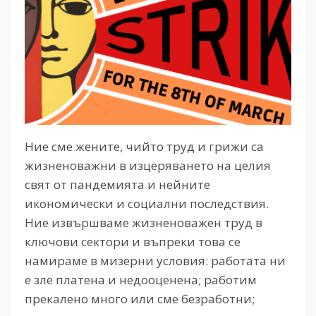
Ние сме жените, чийто труд и грижи са
жизненоважни в изцеряването на целия
свят от пандемията и нейните
икономически и социални последствия.
Ние извършваме жизненоважен труд в
ключови сектори и въпреки това се
намираме в мизерни условия: работата ни
е зле платена и недооценена; работим
прекалено много или сме безработни;