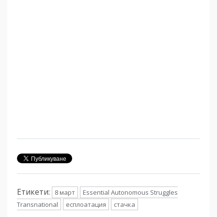
Етикети:
8 март
Essential Autonomous Struggles
Transnational
есплоатация
стачка