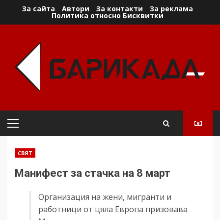
Skip
За сайта
Автори
За контакти
За реклама
Политика относно Бисквитки
to
content
Primary
Menu
СВЯТ
Манифест за стачка на 8 март
Организация на жени, мигранти и
работници от цяла Европа призовава