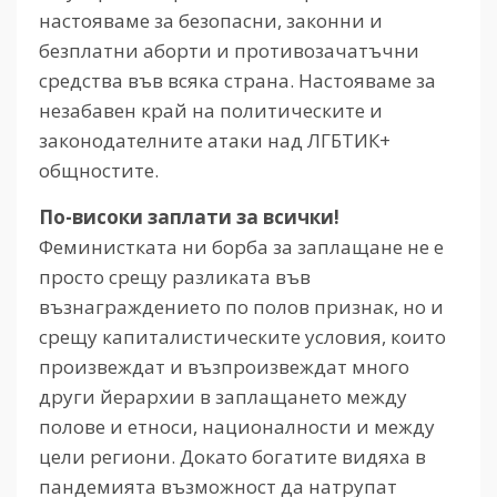
настояваме за безопасни, законни и
безплатни аборти и противозачатъчни
средства във всяка страна. Настояваме за
незабавен край на политическите и
законодателните атаки над ЛГБТИК+
общностите.
По-високи заплати за всички!
Феминистката ни борба за заплащане не е
просто срещу разликата във
възнаграждението по полов признак, но и
срещу капиталистическите условия, които
произвеждат и възпроизвеждат много
други йерархии в заплащането между
полове и етноси, националности и между
цели региони. Докато богатите видяха в
пандемията възможност да натрупат