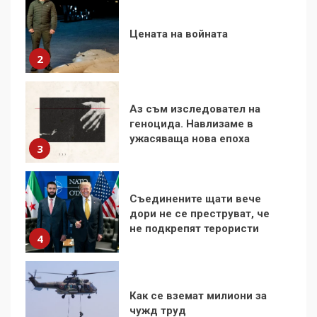
Аз съм изследовател на
геноцида. Навлизаме в
ужасяваща нова епоха
3
Съединените щати вече
дори не се преструват, че
не подкрепят терористи
4
Как се вземат милиони за
чужд труд
5
136 страни в ООН
подкрепиха Куба, България
избра да е сред 30