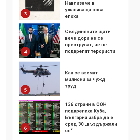
Навлизаме в
ужасяваща нова
3
епоха
Съединените щати
вече дори не се
преструват, че не
подкрепят терористи
4
Как се вземат
милиони за чужд
труд
5
136 страни в ООН
подкрепиха Куба,
България избра да е
сред 30 „въздържали
6
се“