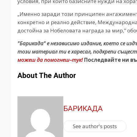
условия, при които базисните нужди на хора
„Именно заради този принципен ангажимент
конкретно и реално действие, Международна
достойна за Нобеловата награда за мир,” об
"Барикада" е независимо издание, което се из
този материал ти е харесал, подкрепи същест
можеш да помогнеш–тук!
Последвайте ни въ
About The Author
БАРИКАДА
See author's posts