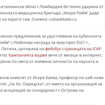
а италианска област Ломбардия бе тежко ударена от
убинската медицинска бригада „Хенри Рийв“ даде
е на хората там. Снимка: cubadebate.cu
несоха предложение за удостояване на кубинската
в” с Нобелова награда за мир през 2021 г.,
 Латина, цитирана на
фейсбук страницата на ICAP
те).
Кампанията върви
вече от месеци в интернет,
рани по света от изявени личности на науката и
лов комитет от Искра Баева, професор по най-нова
т „Св. Кл. Охридски”, от името на организация за
та асоциация за солидарност с Острова на