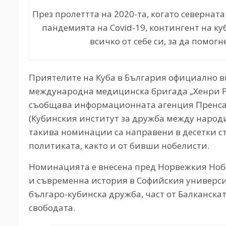
През пролеттта на 2020-та, когато севернат
пандемията на Covid-19, контингент на к
всичко от себе си, за да помогн
Приятелите на Куба в България официално в
международна медицинска бригада „Хенри Рий
съобщава информационната агенция Пренса
(Кубинския институт за дружба между народи
такива номинации са направени в десетки ст
политиката, както и от бивши нобелисти.
Номинацията е внесена пред Норвежкия Нобе
и съвременна история в Софийския университе
българо-кубинска дружба, част от Балканска
свободата.