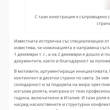
С тази илюстрация е съпроводено 
стран
Известната историчка със специализации от
известява, че номинацията е направена съг
1 декември т. г., а на 2 декември е дошло и
документите, както и благодарност за полож
В мотивите, аргументиращи инициативата, 
контингент в десетки страни по света. За не
солидарност и за подкрепа на мира чрез по
изтъква ролята, изиграна от тези професиона
година, включително в Италия. И тази роля 
насред насилствените и структурни конфликт