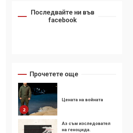
6
се“
Последвайте ни във
Удължаването на
facebook
„Чат контрола“ в ЕС е
обида за
демокрацията
7
За 100-годишнината
на Фидел Кастро –
изкачване на Черни
връх по неговите
1
Прочетете още
стъпки от 1972 г.
Цената на войната
2
Аз съм изследовател
на геноцида.