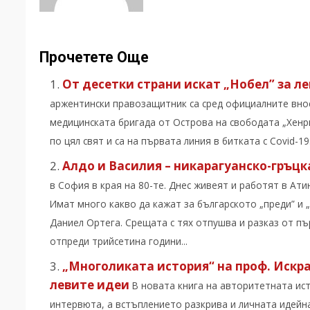
Прочетете Още
От десетки страни искат „Нобел” за л
аржентински правозащитник са сред официалните внос
медицинската бригада от Острова на свободата „Хенри
по цял свят и са на първата линия в битката с Covid-19
Алдо и Василия – никарагуанско-гръцк
в София в края на 80-те. Днес живеят и работят в Ати
Имат много какво да кажат за българското „преди” и „
Даниел Ортега. Срещата с тях отпушва и разказ от пъ
отпреди трийсетина години...
„Многоликата история“ на проф. Искра 
левите идеи
В новата книга на авторитетната ист
интервюта, а встъплението разкрива и личната идейн