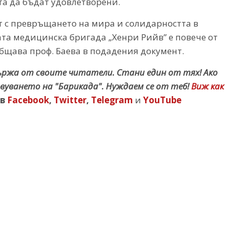
та да бъдат удовлетворени.
 с превръщането на мира и солидарността в
та медицинска бригада „Хенри Рийв” е повече от
общава проф. Баева в подадения документ.
държа от своите читатели. Стани един от тях! Ако
вуването на "Барикада". Нуждаем се от теб!
Виж как
в
Facebook
,
Twitter
,
Telegram
и
YouTube