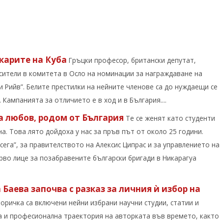
екарите на Куба
Гръцки професор, британски депутат,
ители в комитета в Осло на номинации за награждаване на
 Рийв”. Белите престилки на нейните членове са до нуждаещи се
. Кампанията за отличието е в ход и в България....
а любов, родом от България
Те се женят като студенти
на. Това лято дойдоха у нас за пръв път от около 25 години.
сега”, за правителството на Алексис Ципрас и за управлението на
рво лице за позабравените български бригади в Никарагуа
Баева започва с разказ за личния ѝ избор на
оричка са включени нейни избрани научни студии, статии и
а и професионална траектория на авторката във времето, както