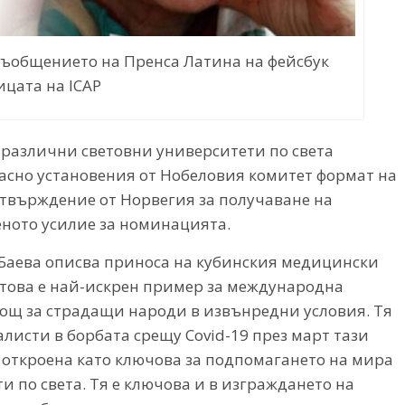
съобщението на Пренса Латина на фейсбук
ицата на ICAP
 различни световни университети по света
ласно установения от Нобеловия комитет формат на
 потвърждение от Норвегия за получаване на
еното усилие за номинацията.
Баева описва приноса на кубинския медицински
я това е най-искрен пример за международна
мощ за страдащи народи в извънредни условия. Тя
листи в борбата срещу Covid-19 през март тази
е откроена като ключова за подпомагането на мира
и по света. Тя е ключова и в изграждането на