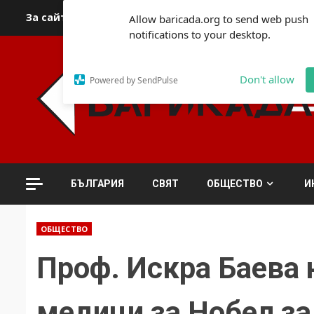
Skip
За сайта
Автори
За контакти
За реклама
Полит
Allow baricada.org to send web push
to
notifications to your desktop.
content
Don't allow
Powered by SendPulse
БЪЛГАРИЯ
СВЯТ
ОБЩЕСТВО
И
ОБЩЕСТВО
Проф. Искра Баева 
медици за Нобел за