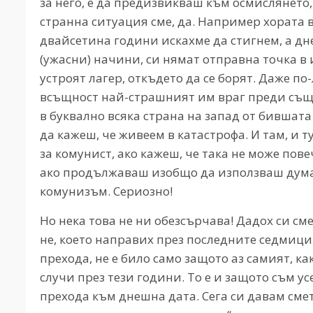
за него, е да предизвикваш към осмислянето, 
странна ситуация сме, да. Например хората в
двайсетина години искахме да стигнем, а дне
(ужасни) начини, си нямат отправна точка в 
устроят лагер, откъдето да се борят. Даже по
всъщност най-страшният им враг преди същи
в буквално всяка страна на запад от бившата
да кажеш, че живеем в катастрофа. И там, и т
за комунист, ако кажеш, че така не може пове
ако продължаваш изобщо да използваш дума
комунизъм. Сериозно!
Но нека това не ни обезсърчава! Дадох си сме
не, което направих през последните седмици, 
прехода, не е било само защото аз самият, к
случи през тези години. То е и защото съм у
прехода към днешна дата. Сега си давам смет