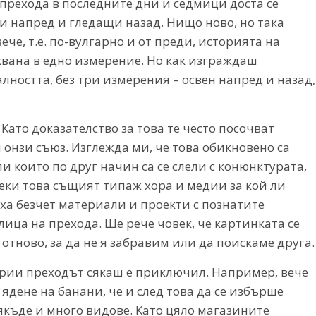
 прехода в последните дни и седмици доста се
 напред и гледащи назад. Нищо ново, но така
че, т.е. по-вулгарно и от преди, историята на
квана в едно измерение. Но как изграждаш
алността, без три измерения – освен напред и назад,
ато доказателство за това те често посочват
 онзи съюз. Изглежда ми, че това обикновено са
и които по друг начин са се слели с конюнктурата,
ки това същият типаж хора и медии за кой ли
ха безчет материали и проекти с познатите
ица на прехода. Ще рече човек, че картинката се
отново, за да не я забравим или да поискаме друга.
ерии преходът сякаш е приключил. Например, вече
 ядене на банани, че и след това да се избърше
якъде и много видове. Като цяло магазините