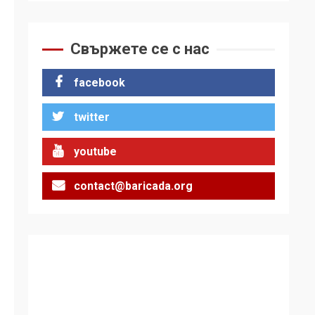
Удължаването на
„Чат контрола“ в ЕС е
обида за
Свържете се с нас
демокрацията
7
facebook
За 100-годишнината
на Фидел Кастро –
twitter
изкачване на Черни
връх по неговите
1
стъпки от 1972 г.
youtube
contact@baricada.org
Цената на войната
2
Аз съм изследовател
на геноцида.
Навлизаме в
ужасяваща нова