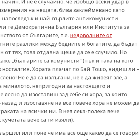
начин. И не е случайно, че изобщо всеки удар в
 измерения на нещата, бива заклеймявано като
но напоследък и най-върлите антикомунисти
или те Демократична България или Института за
ството от българите, т.е.
недоволните от
тните разлики между бедните и богатите, да бъдат
от тях, това отдавна щеше да се е случило. Но
аже „българите са комунисти“ (пък и така на кого
в носталгия. Хората плачат по Бай Тошо, видиш ли –
но! Не е да са излъгани, не е да живеят зле, а
за миналото, непригодни за настоящето и
 лесно да изоставиш зад себе си хора, за които
-назад и изоставяне на все повече хора не можем да
раката на всички ни. В нея лека-полека вече
кучетата вече са ги изяли).
свършил или поне че има все още какво да се говори