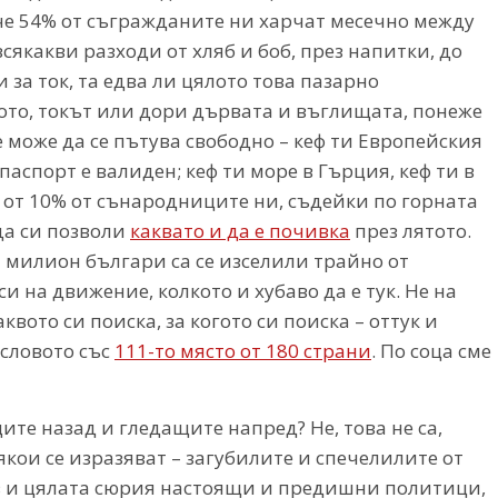
че 54% от съгражданите ни харчат месечно между
а всякакви разходи от хляб и боб, през напитки, до
 за ток, та едва ли цялото това пазарно
ото, токът или дори дървата и въглищата, понеже
е може да се пътува свободно – кеф ти Европейския
паспорт е валиден; кеф ти море в Гърция, кеф ти в
е от 10% от сънародниците ни, съдейки по горната
 да си позволи
каквато и да е почивка
през лятото.
н милион българи са се изселили трайно от
 си на движение, колкото и хубаво да е тук. Не на
квото си поиска, за когото си поиска – оттук и
 словото със
111-то място от 180 страни
. По соца сме
ащите назад и гледащите напред? Не, това не са,
ои се изразяват – загубилите и спечелилите от
в и цялата сюрия настоящи и предишни политици,