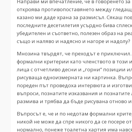
Направи ми впечатление, че в говоренето за
откроява противопоставянето между гледащи
казано ми даде храна за размисъл. Сякаш пове
последните десетилетия усърдно бива сплес
убедителен и съответно, полезен образ на ре
също и наляво и надясно и нагоре и надолу?
Мнозина твърдят, че преходът е приключил. К
формални критерии като членството в този и
лица с отчетливо десни и „горни“ позиции ил
рисуваща едноизмерната ни картинка. Въпре
пореден път проведоха интервюта и изготви
въпроси, познатите изказвания и познатите л
размива и трябва да бъде рисувана отново и 
Въпросът е, че и по недотам формални крит
никой не може да спре никого да се посере от
нормално, понеже тоалетна хартия има навс