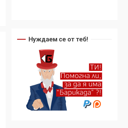
Аз съм изследовател
на геноцида.
Навлизаме в
ужасяваща нова
3
епоха
Нуждаем се от теб!
Съединените щати
вече дори не се
преструват, че не
подкрепят терористи
4
Как се вземат
милиони за чужд
труд
5
136 страни в ООН
подкрепиха Куба,
България избра да е
сред 30 „въздържали