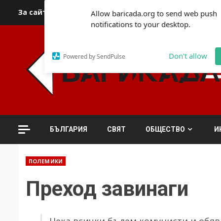
Skip
За сайта
Автори
За контакти
За реклама
Полит
Allow baricada.org to send web push
to
notifications to your desktop.
content
Don't allow
Powered by SendPulse
БЪЛГАРИЯ
СВЯТ
ОБЩЕСТВО
И
ПОЛЕМИКИ
Преход завинаги
Нека всички бъдем комунисти и обяви