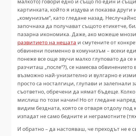
малкото) говори едно и също по един и същи 
картинката, който я издува и показва други
„комунизъм“, като гледане назад. Неслучай
започнаха да получават същото етикетче, б
пазарна икономика. Даже, ако можеше мнозин
развитието на нещата
и смутените от конкре
обвинени поименно в комунизъм – всеки един 
понеже все още звучи малко глуповато да се к
разчиташ „после“?), се намесва обвинението 
възможно най-унизително и вулгарно е измисле
просто са носталгици, глупави и залепнали 
съответно, обречени да нямат бъдеще. Колко е
мислиш по този начин! Но от гледане напред
видим бездната, която се отваря отдолу под к
изпадат не само бедните и неграмотните (тях 
И обратно – да настояваш, че преходът не е 