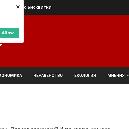
×
ика относно Бисквитки
Allow
КОНОМИКА
НЕРАВЕНСТВО
ЕКОЛОГИЯ
МНЕНИЯ
м „Преход завинаги“! И по-скоро, защото