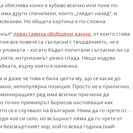
а обяснява колко е хубаво всичко или поне по-
 има други спечелили, които „гледат назад“, и
 всякакви. Но общата картина е по-сложна.
ънъл“
представиха обобщени данни
, от които става
тия все повече са съгласни с твърдението, че е
 уловката – когато бъдат попитани съгласни ли са
дните, ентусиазмът рязко спада. Нещо издува
йката, върху която е нанесена.
и даже че това е била целта му, що се касае до
азано, непопулярна позиция. Просто не е прилично,
 доминиращият ред има всички причини да
о точно премиерът Борисов настояваше как
то се е случвало на България. Няма да го чуете от…
ди кое си село, но всъщност няма да го чуете от
 и безсмъртният хор, който всяка година (най-