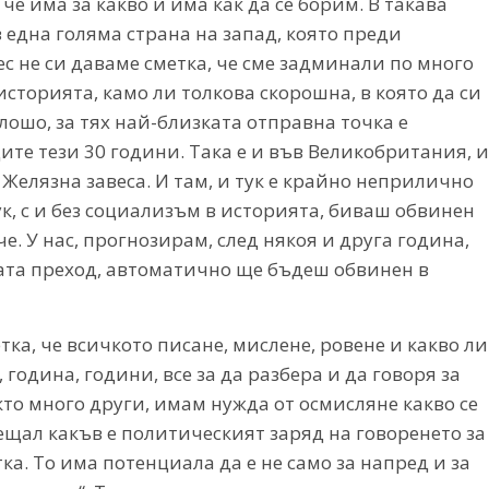
че има за какво и има как да се борим. В такава
 една голяма страна на запад, която преди
с не си даваме сметка, че сме задминали по много
историята, камо ли толкова скорошна, в която да си
-лошо, за тях най-близката отправна точка е
те тези 30 години. Така е и във Великобритания, и
 Желязна завеса. И там, и тук е крайно неприлично
ук, с и без социализъм в историята, биваш обвинен
че. У нас, прогнозирам, след някоя и друга година,
та преход, автоматично ще бъдеш обвинен в
тка, че всичкото писане, мислене, ровене и какво ли
година, години, все за да разбера и да говоря за
акто много други, имам нужда от осмисляне какво се
сещал какъв е политическият заряд на говоренето за
ка. То има потенциала да е не само за напред и за