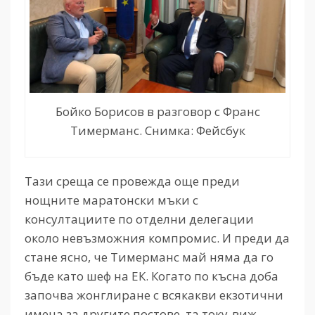
Бойко Борисов в разговор с Франс
Тимерманс. Снимка: Фейсбук
Тази среща се провежда още преди
нощните маратонски мъки с
консултациите по отделни делегации
около невъзможния компромис. И преди да
стане ясно, че Тимерманс май няма да го
бъде като шеф на ЕК. Когато по късна доба
започва жонглиране с всякакви екзотични
имена за другите постове, та току-виж