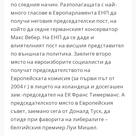
по следния начин. Разполагащата с най-
много гласове в Европарламента ЕНП да
получи неговия председателски пост, на
който да седне германският консерватор
Макс Вебер. На ЕНП да се даде и
влиятелният пост на висшия представител
по външната политика. Заелите второ
място на евроизборите социалисти да
получат председателството на
Европейската комисия (за първи път от
2004 г.) в лицето на холандеца и досегашен
зам.-председател на ЕК Франс Тимерманс. А
председателското място в Европейския
съвет, заемано сега от Доналд Туск, да
отиде при фаворита на либералите –
белгийския премиер Луи Мишел.