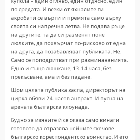
купола – един отляво, един отдясно, един
по средата. И всеки от яхналите ги
акробати се върти и премята само върху
своята си напречна летва. Не подава ръце
на другите, та да си разменят поне
люлките, да похвърчат по-рисково от една
на друга, да позабавляват публиката. Не.
Само се поподритват при разминаванията.
Едно и също люшкане, 13-14 часа, без
прекъсване, ама и без падане.
Щом цялата публика заспа, директорът на
цирка обяви 24-часов антракт. И пусна на
арената българска клоунада.
Будно за изявите ѝ се оказа само винаги
готовото да отразява нейните скечове
българско кореспондентско воинство. И ето