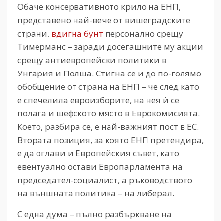
Обаче консервативното крило на ЕНП,
представено най-вече от вишеградските
страни,
вдигна бунт
персонално срещу
Тимерманс – заради досегашните му акции
срещу антиевропейски политики в
Унгария и Полша. Стигна се и до по-голямо
обобщение от страна на ЕНП – че след като
е спечелила евроизборите, на нея ѝ се
полага и шефското място в Еврокомисията.
Което, разбира се, е най-важният пост в ЕС.
Втората позиция, за която ЕНП претендира,
е да оглави и Европейския съвет, като
евентуално остави Европарламента на
председател-социалист, а ръководството
на външната политика – на либерал.
С една дума – пълно разбъркване на