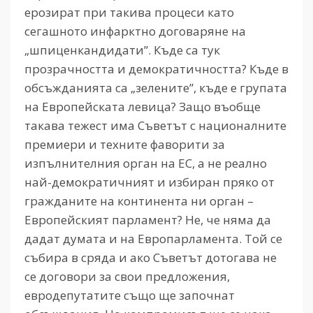
ерозират при такива процеси като
сегашното инфарктно договаряне на
„шпиценкандидати”. Къде са тук
прозрачността и демократичността? Къде в
обсъжданията са „зелените”, къде е групата
на Европейската левица? Защо въобще
такава тежест има Съветът с националните
премиери и техните фаворити за
изпълнителния орган на ЕС, а не реално
най-демократичният и избиран пряко от
гражданите на континента ни орган –
Европейският парламент? Не, че няма да
дадат думата и на Европарламента. Той се
събира в сряда и ако Съветът дотогава не
се договори за свои предложения,
евродепутатите също ще започнат