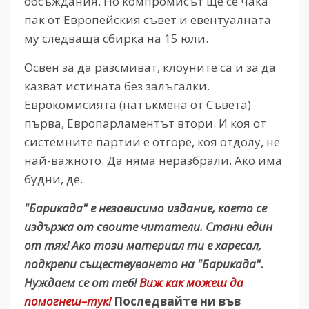
обсъждания. Но компромисът ще се чака
пак от Европейския съвет и евентуалната
му следваща сбирка на 15 юли.
Освен за да разсмиват, клоуните са и за да
казват истината без залъгалки.
Еврокомисията (натъкмена от Съвета)
първа, Европарламентът втори. И коя от
системните партии е отгоре, коя отдолу, не
най-важното. Да няма неразбрали. Ако има
будни, де.
"Барикада" е независимо издание, което се
издържа от своите читатели. Стани един
от тях! Ако този материал ти е харесал,
подкрепи съществуването на "Барикада".
Нуждаем се от теб!
Виж как можеш да
помогнеш–тук!
Последвайте ни във