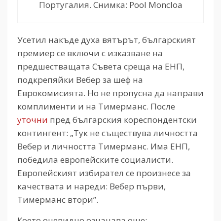
Португалия. Снимка: Pool Moncloa
Усетил накъде духа вятърът, българският
премиер се включи с изказване на
предшестващата Съвета среща на ЕНП,
подкрепяйки Вебер за шеф на
Еврокомисията. Но не пропусна да направи
комплименти и на Тимерманс. После
уточни
пред българския кореспондентски
контингент: „Тук не съществува личността
Вебер и личността Тимерманс. Има ЕНП,
победила европейските социалисти.
Европейският избирател се произнесе за
качествата и нареди: Вебер първи,
Тимерманс втори”.
Което очевидно означава още: