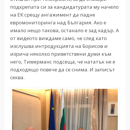
подкрепата си за кандидатурата му начело
на ЕК срещу ангажимент да падне
евромониторинга над България. Ако е
имало нещо такова, останало е зад кадър. А
от видеото виждаме само, че след като
изслушва интродукцията на Борисов и
изрича няколко приветствени думи към
него, Тимерманс подсеща, че нататък не е
подходящо повече да се снима. И записът
секва.