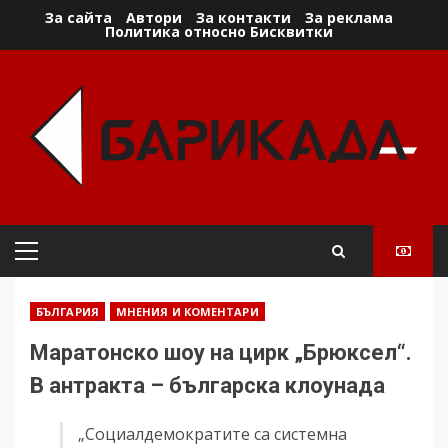
Skip
За сайта
Автори
За контакти
За реклама
Политика относно Бисквитки
to
content
Primary
Menu
БЪЛГАРИЯ
МНЕНИЯ И КОМЕНТАРИ
Маратонско шоу на цирк „Брюксел“.
В антракта – българска клоунада
„Социалдемократите са системна