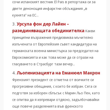
сочи испанският вестник El Pais в репортажа си за
двете денонощия инфарктни обсъждания „в
кухнята” на ЕС...
Урсула фон дер Лайен –
разединяващата обединителка
Какви
принципни възражения предизвиква мъчително
излъчената от Европейския съвет кандидатура на
германската военна министърка за председател на
Еврокомисията и как това може да се отрази на
гласуването в Страсбург тази вечер...
Льопенизацията на Еманюел Макрон
Френският президент се отметна от всичките си
прогресивни обещания, с които бе избран. Сега се
подготвя за изборен сблъсък с Марин Льо Пен, като
се опитва да я изпревари отдясно, задълбочавайки
още повече разделенията във френското