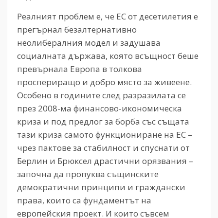
Реалният проблем е, че ЕС от десетилетия е
прегърнал безалтернативно
неолибералния модел и задушава
социалната държава, която всъщност беше
превърнала Европа в толкова
проспериращо и добро място за живеене.
Особено в годините след разразилата се
през 2008-ма финансово-икономическа
криза и под предлог за борба със същата
тази криза самото функциониране на ЕС –
чрез пактове за стабилност и спуснати от
Берлин и Брюксел драстични орязвания –
започна да пропуква същинските
демократични принципи и граждански
права, които са фундаментът на
европейския проект. И които съвсем