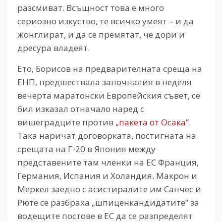
разсмиват. Всъщност това е много
сериозно изкуство, те всичко умеят – и да
жонглират, и да се премятат, че дори и
дресура владеят.
Ето, Борисов на предварителната среща на
ЕНП, предшествала започналия в неделя
вечерта маратонски Европейския съвет, се
бил изказал отначало наред с
вишеградците против
„пакета от Осака”.
Така наричат договорката, постигната на
срещата на Г-20 в Япония между
представените там членки на ЕС Франция,
Германия, Испания и Холандия. Макрон и
Меркел заедно с асистиралите им Санчес и
Рюте се разбраха „шпиценкандидатите” за
водещите постове в ЕС да се разпределят