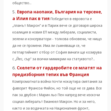
общество...
Европа наопаки, България на терсене,
а Илия пак в тия
Победител в евровота е
„планът Макрон” и в Париж вече се договаря широка
коалиция в новия ЕП между либерали, социалисти,
зелени и консерватори - толкова обновени, че нищо
да не се промени. Има ли съмняващи се, че
петпартийният отбор от София винаги ще козирува
с „Йес, сър” за всички мимикрии на статуквото?...
Скелети от гардеробите се млатят на
предизборния тепих във Франция
Компроматната война почти нокаутира смятания за
фаворит Франсоа Фийон, но той още не се дава. Все
пак за двубоя с Марин льо Пен напред вече изскочи
социал-либералът Еманюел Макрон. Но и за него,
както и за водачката на Националния фронт,