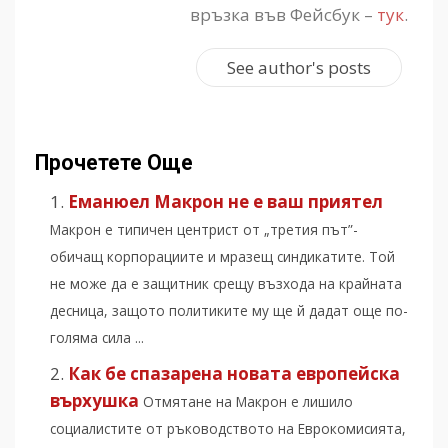
връзка във Фейсбук –
тук
.
See author's posts
Прочетете Още
Еманюел Макрон не е ваш приятел
Макрон е типичен центрист от „третия път”-
обичащ корпорациите и мразещ синдикатите. Той
не може да е защитник срещу възхода на крайната
десница, защото политиките му ще й дадат още по-
голяма сила ...
Как бе спазарена новата европейска
върхушка
Отмятане на Макрон е лишило
социалистите от ръководството на Еврокомисията,