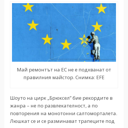
Май ремонтът на ЕС не е подхванат от
правилния майстор. Снимка: EFE
Шоуто на цирк „Брюксел” бие рекордите в
жанра – не по развлекателност, а по
повторения на монотонни салтоморталета.
Люшкат се и се разминават трапеците под