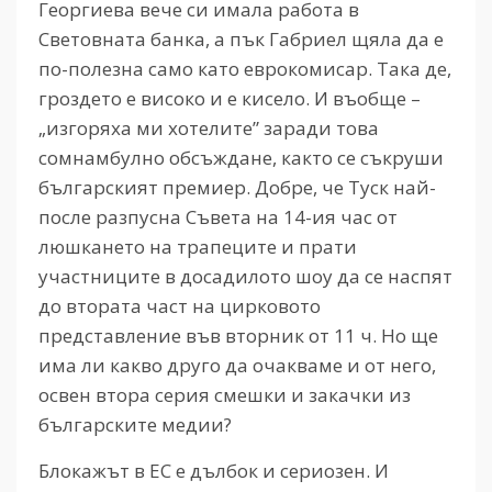
Георгиева вече си имала работа в
Световната банка, а пък Габриел щяла да е
по-полезна само като еврокомисар. Така де,
гроздето е високо и е кисело. И въобще –
„изгоряха ми хотелите” заради това
сомнамбулно обсъждане, както се съкруши
българският премиер. Добре, че Туск най-
после разпусна Съвета на 14-ия час от
люшкането на трапеците и прати
участниците в досадилото шоу да се наспят
до втората част на цирковото
представление във вторник от 11 ч. Но ще
има ли какво друго да очакваме и от него,
освен втора серия смешки и закачки из
българските медии?
Блокажът в ЕС е дълбок и сериозен. И