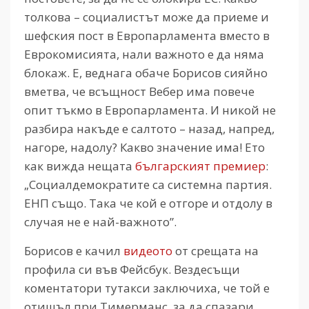
толкова – социалистът може да приеме и
шефския пост в Европарламента вместо в
Еврокомисията, нали важното е да няма
блокаж. Е, веднага обаче Борисов сияйно
вметва, че всъщност Вебер има повече
опит тъкмо в Европарламента. И никой не
разбира накъде е салтото – назад, напред,
нагоре, надолу? Какво значение има! Ето
как вижда нещата
българският премиер
:
„Социалдемократите са системна партия.
ЕНП също. Така че кой е отгоре и отдолу в
случая не е най-важното”.
Борисов е качил
видеото
от срещата на
профила си във Фейсбук. Вездесъщи
коментатори тутакси заключиха, че той е
отишъл при Тимерманс, за да спазари