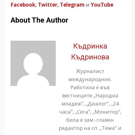
Facebook
,
Twitter
,
Telegram
и
YouTube
About The Author
Къдринка
Къдринова
Журналист
международник.
Работила е във
вестниците „Народна
младеж”, „Диалог”, „24
часа”, „Сега”, „Монитор”,
била е зам.-главен
редактор на сп. „Тема” и