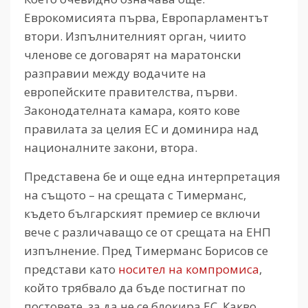
Еврокомисията първа, Европарламентът
втори. Изпълнителният орган, чиито
членове се договарят на маратонски
разправии между водачите на
европейските правителства, първи.
Законодателната камара, която кове
правилата за целия ЕС и доминира над
националните закони, втора.
Представена бе и още една интерпретация
на същото – на срещата с Тимерманс,
където българският премиер се включи
вече с различаващо се от срещата на ЕНП
изпълнение. Пред Тимерманс Борисов се
представи като
носител на компромиса
,
който трябвало да бъде постигнат по
постовете, за да не се блокира ЕС. Какво