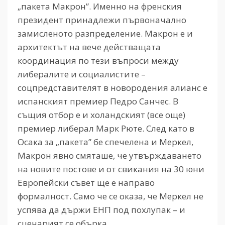
„пакета Макрон”. Именно на френския
президент принадлежи първоначално
замисленото разпределение. Макрон е и
архитектът на вече действащата
координация по тези въпроси между
либералите и социалистите –
соцпредставителят в новородения алианс е
испанският премиер Педро Санчес. В
същия отбор е и холандският (все още)
премиер либерал Марк Рюте. След като в
Осака за „пакета” бе спечелена и Меркел,
Макрон явно смяташе, че утвърждаването
на новите постове и от свикания на 30 юни
Европейски съвет ще е направо
формалност. Само че се оказа, че Меркел не
успява да държи ЕНП под похлупак – и
сценарият се обърка.