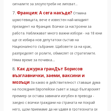
сигналите за злоупотреби не липсват...
Франция: А сега накъде?
Отмина
шумотевицата, вече е известен най-младият
президент на Франция. Всички са настроени за
работа. Наближават много важни избори - на 18 юни
ще се избира нов депутатски състав на
Националното събрание. Щабовете са на крак,
разпределят се ролите, обмислят се стратегиите.
Няма време за почивка....
Как джурка гранДът Борисов
възглавнички, заеми, ваксини и
мозъци
За какво в действителност ставаше дума
на последния Европейски съвет и защо българският
премиер си остава завинаги изгубен в превода -
заедно с всички граждани на страната ни покрай
него, щом приемаме да ни удавя в гротескната си