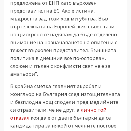
предложена от ЕНП като върховен
представител на ЕС. Ако е истина,
мъдростта зад този ход ми убягва. Във
въртележката на Европейския съвет тази
нощ искрено се надявам да бъде отделено
внимание на назначаването на опитен и с
тежест върховен представител. Външната
политика в днешния все по-оспорван,
сложен и пълен с конфликти свят не е за
аматьори”.
В крайна сметка главният акробат и
жонгльор на България след изтощителната
и безплодна нощ сподели пред медийните
си отразители, че не друг, а
лично той
отказал
коя да е от двете българки да се
кандидатира за някой от челните постове.