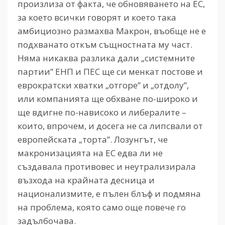
произлиза от факта, че обновяването на ЕС,
за което всички говорят и което така
амбициозно размахва Макрон, въобще не е
подхванато откъм същностната му част.
Няма никаква разлика дали „системните
партии” ЕНП и ПЕС ще си менкат постове и
еврократски хватки „отгоре” и „отдолу”,
или компанията ще обхване по-широко и
ще вдигне по-нависоко и либералите –
които, впрочем, и досега не са липсвали от
европейската „торта”. Лозунгът, че
макронизацията на ЕС едва ли не
създавала противовес и неутрализирала
възхода на крайната десница и
национализмите, е пълен блъф и подмяна
на проблема, която само още повече го
задълбочава.