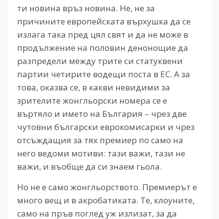
ти новина връз новина. Не, не за
причините европейската върхушка да се
излага така пред цял свят и да не може в
продължение на половин денонощие да
разпредели между трите си статуквени
партии четирите водещи поста в ЕС. А за
това, оказва се, в какви невидими за
зрителите жонгльорски номера се е
въртяло и името на България – чрез две
чутовни български еврокомисарки и чрез
отсъждащия за тях премиер по само на
него ведоми мотиви: тази важи, тази не
важи, и въобще да си знаем гьола.
Но не е само жонгльорството. Премиерът е
много вещ и в акробатиката. Те, клоуните,
само на пръв поглед уж излизат, за да