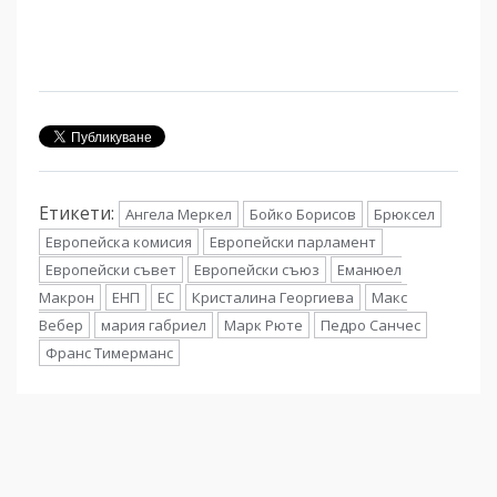
Етикети:
Ангела Меркел
Бойко Борисов
Брюксел
Европейска комисия
Европейски парламент
Европейски съвет
Европейски съюз
Еманюел
Макрон
ЕНП
ЕС
Кристалина Георгиева
Макс
Вебер
мария габриел
Марк Рюте
Педро Санчес
Франс Тимерманс