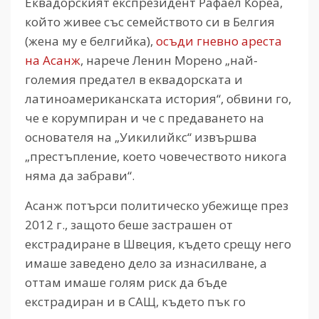
Еквадорският експрезидент Рафаел Кореа,
който живее със семейството си в Белгия
(жена му е белгийка),
осъди гневно ареста
на Асанж
, нарече Ленин Морено „най-
големия предател в еквадорската и
латиноамериканската история“, обвини го,
че е корумпиран и че с предаването на
основателя на „Уикилийкс“ извършва
„престъпление, което човечеството никога
няма да забрави“.
Асанж потърси политическо убежище през
2012 г., защото беше застрашен от
екстрадиране в Швеция, където срещу него
имаше заведено дело за изнасилване, а
оттам имаше голям риск да бъде
екстрадиран и в САЩ, където пък го