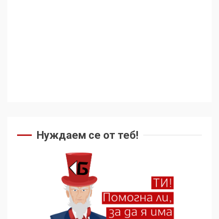
Цената на войната
3
Аз съм изследовател на
геноцида. Навлизаме в
ужасяваща нова епоха
4
Съединените щати вече
дори не се преструват, че
Нуждаем се от теб!
не подкрепят терористи
5
Как се вземат милиони за
чужд труд
6