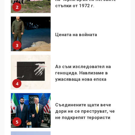
3
Аз съм изследовател на
геноцида. Навлизаме в
ужасяваща нова епоха
4
Съединените щати вече
дори не се преструват, че
не подкрепят терористи
5
Как се вземат милиони за
чужд труд
6