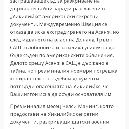
застрашаваше съд за разкриване на
държавни тайни заради разгласени от
„Уикилийкс” американски секретни
документи. Междувременно Швеция се
отказа да иска екстрадирането на Асанж, но
след идването на власт на Доналд Тръмп
САЩ възобновиха и засилиха усилията да
бъде съден по американските обвинения.
Делото срещу Асанж в САЩ е държано в
тайна, но през миналия ноември погрешка
копиран текст в съдебни документи
потвърди опасенията на Уикилийкс, че
Вашингтон иска да осъди основателя им.
През миналия месец Челси Манинг, която
предостави на Уикилийкс секретни
документи, разкриващи щатски военни