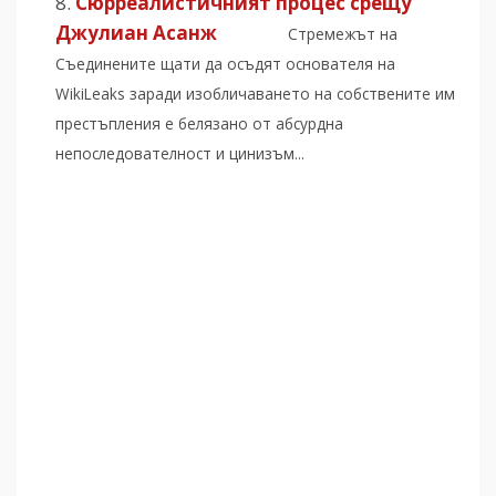
Сюрреалистичният процес срещу
Джулиан Асанж
Стремежът на
Съединените щати да осъдят основателя на
WikiLeaks заради изобличаването на собствените им
престъпления е белязано от абсурдна
непоследователност и цинизъм...