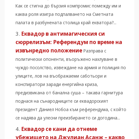
Как се стигна до бързия компромис помежду им и
каква роля изигра подпалването на Сметната
палата в разбунената столица край екватора?...
Еквадор в антимагическия си
сюррелизъм: Референдум по време на
извънредно положение
Разправа с
политически опоненти, въоръжено нахлуване в
чуждо посолство, извеждане на армия и полиция по
улиците, лов на въображаеми саботьори и
конспиратори заради енергийна криза,
предизвикана от банална суша – такава гарнитура
поднася на сънародниците си еквадорският
президент Даниел Нобоа към референдума, с който
се надява да улесни преизбирането си догодина...
Еквадор се кани да отнеме
убежището на Джулиан Асанж – какво