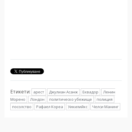
Етикети:
арест
Джулиан Асанж
Еквадор
Ленин
Морено
Лондон
политическо убежище
полиция
посолство
Рафаел Кореа
Уикилийкс
Челси Манинг