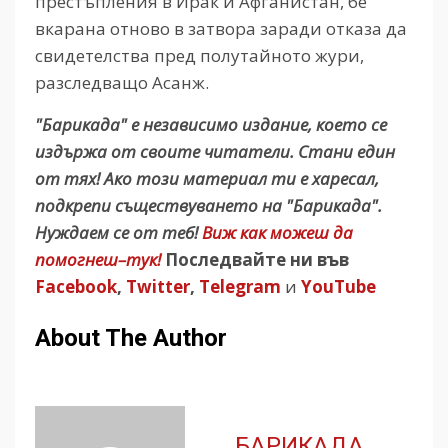
престъпления в Ирак и Афганистан, бе
вкарана отново в затвора заради отказа да
свидетелства пред полутайното жури,
разследващо Асанж.
"Барикада" е независимо издание, което се
издържа от своите читатели. Стани един
от тях! Ако този материал ти е харесал,
подкрепи съществуването на "Барикада".
Нуждаем се от теб!
Виж как можеш да
помогнеш–тук!
Последвайте ни във
Facebook
,
Twitter
,
Telegram
и
YouTube
About The Author
БАРИКАДА