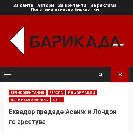
Skip
За сайта
Автори
За контакти
За реклама
Политика относно Бисквитки
to
content
Primary
Menu
ВЕЛИКОБРИТАНИЯ
ЕВРОПА
ИНФОРМАЦИИ
ЛАТИНСКА АМЕРИКА
СВЯТ
Еквадор предаде Асанж и Лондон
го арестува