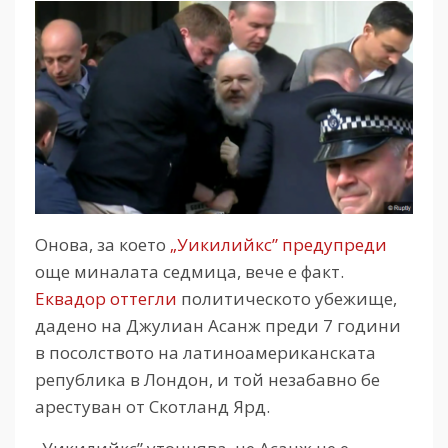
Онова, за което
„Уикилийкс” предупреди
още миналата седмица, вече е факт.
Еквадор оттегли
политическото убежище,
дадено на Джулиан Асанж преди 7 години
в посолството на латиноамериканската
република в Лондон, и той незабавно бе
арестуван от Скотланд Ярд.