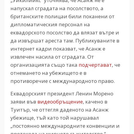
„Уикилийкс” уточнява, че Асанж не е
напускал сградата на посолството, а
британските полицаи били поканени от
дипломатическия персонал на
еквадорското посолство да влязат вътре и
да извършат ареста там. Публикуваните в
интернет кадри показват, че Асанж е
извлечен насила от сградата. От
организацията също така
подчертават
, че
отнемането на убежището е в
противоречие с международното право.
Еквадорският президент Ленин Морено
заяви във
видеообръщение
, качено в
Туитър, че оттегля даденото на Асанж
убежище, тъй като той нарушавал
„постоянно международните конвенции и
протокола на мирното съжителство.”