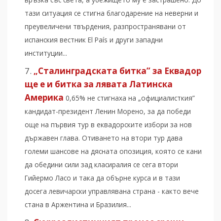
тази ситуация се стигна благодарение на неверни и
преувеличени твърдения, разпространявани от
испанския вестник El País и други западни
институции...
„Сталинградската битка” за Еквадор
ще е и битка за лявата Латинска
Америка
0,65% не стигнаха на „официалисткия”
кандидат-президент Ленин Морено, за да победи
още на първия тур в еквадорските избори за нов
държавен глава. Отиването на втори тур дава
големи шансове на дясната опозиция, която се кани
да обедини сили зад класиралия се сега втори
Гийермо Ласо и така да обърне курса и в тази
досега левичарски управлявана страна - както вече
стана в Аржентина и Бразилия...