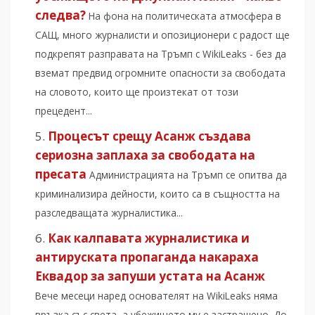
следва?
На фона на политическата атмосфера в
САЩ, много журналисти и опозиционери с радост ще
подкрепят разправата на Тръмп с WikiLeaks - без да
вземат предвид огромните опасности за свободата
на словото, които ще произтекат от този
прецедент...
Процесът срещу Асанж създава
сериозна заплаха за свободата на
пресата
Администрацията на Тръмп се опитва да
криминализира дейности, които са в същността на
разследващата журналистика...
Как калпавата журналистика и
антируската пропаганда накараха
Еквадор за запуши устата на Асанж
Вече месеци наред основателят на WikiLeaks няма
връзка със света, а убежището му е застрашено. До