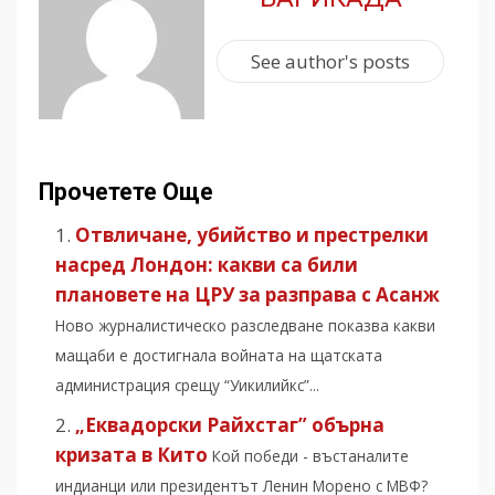
See author's posts
Прочетете Още
Отвличане, убийство и престрелки
насред Лондон: какви са били
плановете на ЦРУ за разправа с Асанж
Ново журналистическо разследване показва какви
мащаби е достигнала войната на щатската
администрация срещу “Уикилийкс”...
„Еквадорски Райхстаг” обърна
кризата в Кито
Кой победи - въстаналите
индианци или президентът Ленин Морено с МВФ?