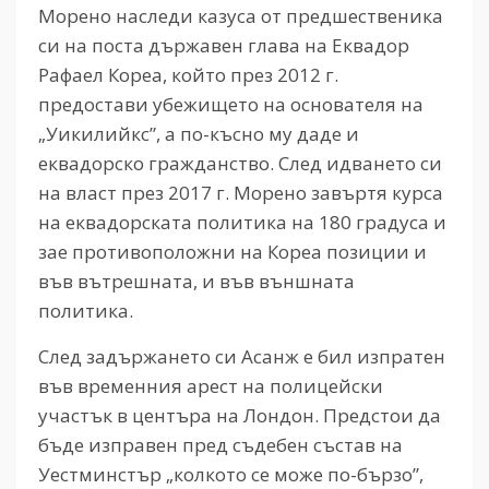
Морено наследи казуса от предшественика
си на поста държавен глава на Еквадор
Рафаел Кореа, който през 2012 г.
предостави убежището на основателя на
„Уикилийкс”, а по-късно му даде и
еквадорско гражданство. След идването си
на власт през 2017 г. Морено завъртя курса
на еквадорската политика на 180 градуса и
зае противоположни на Кореа позиции и
във вътрешната, и във външната
политика.
След задържането си Асанж е бил изпратен
във временния арест на полицейски
участък в центъра на Лондон. Предстои да
бъде изправен пред съдебен състав на
Уестминстър „колкото се може по-бързо”,