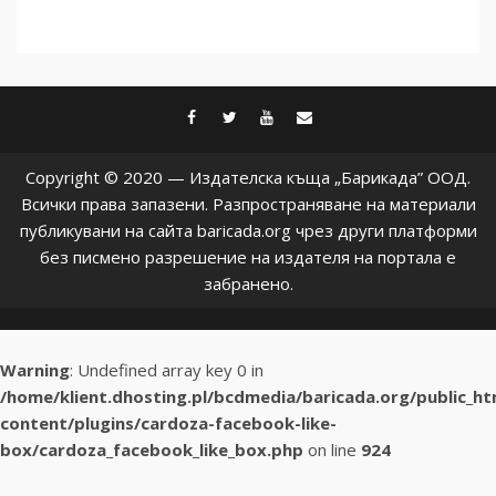
facebook
twitter
youtube
contact@baric
Copyright © 2020 — Издателска къща „Барикада” ООД.
Всички права запазени. Разпространяване на материали
публикувани на сайта baricada.org чрез други платформи
без писмено разрешение на издателя на портала е
забранено.
Warning
: Undefined array key 0 in
/home/klient.dhosting.pl/bcdmedia/baricada.org/public_h
content/plugins/cardoza-facebook-like-
box/cardoza_facebook_like_box.php
on line
924