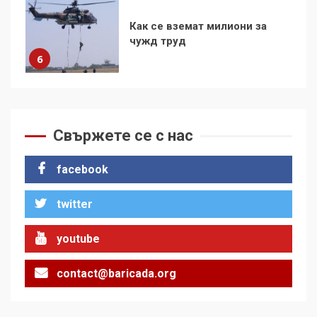
136 страни в ООН
подкрепиха Куба, България
избра да е сред 30
„въздържали се“
7
Как е планирана и
организирана операцията с
Свържете се с нас
мигрантското нахлуване в
Сеута
1
facebook
За 100-годишнината на
twitter
Фидел Кастро – изкачване
на Черни връх по неговите
youtube
стъпки от 1972 г.
2
contact@baricada.org
Цената на войната