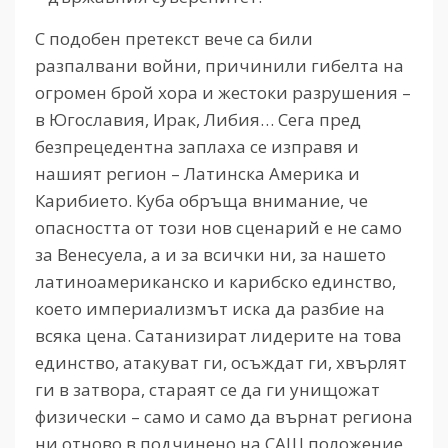
С подобен претекст вече са били
разпалвани войни, причинили гибелта на
огромен брой хора и жестоки разрушения –
в Югославия, Ирак, Либия… Сега пред
безпрецедентна заплаха се изправя и
нашият регион – Латинска Америка и
Карибието. Куба обръща внимание, че
опасността от този нов сценарий е не само
за Венесуела, а и за всички ни, за нашето
латиноамериканско и карибско единство,
което империализмът иска да разбие на
всяка цена. Сатанизират лидерите на това
единство, атакуват ги, осъждат ги, хвърлят
ги в затвора, стараят се да ги унищожат
физически – само и само да върнат региона
ни отново в подчинено на САЩ положение.