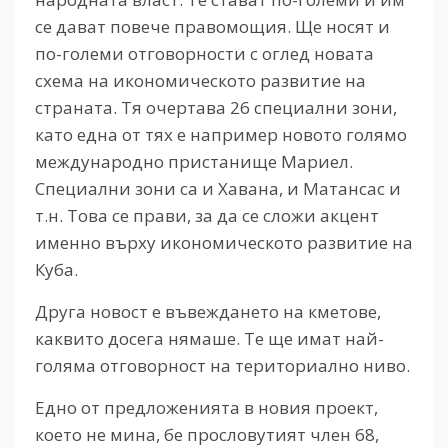
се дават повече правомощия. Ще носят и
по-големи отговорности с оглед новата
схема на икономическото развитие на
страната. Тя очертава 26 специални зони,
като една от тях е например новото голямо
международно пристанище Мариел.
Специални зони са и Хавана, и Матансас и
т.н. Това се прави, за да се сложи акцент
именно върху икономическото развитие на
Куба.
Друга новост е въвеждането на кметове,
каквито досега нямаше. Те ще имат най-
голяма отговорност на териториално ниво.
Едно от предложенията в новия проект,
което не мина, бе прословутият член 68,