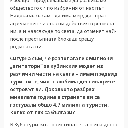
Изобщо – продължаваме да развиваме
обществото си по избрания от нас път.
Надяваме се само да има мир, да спрат
агресивните и опасни действия в региона
ни, а и навсякъде по света, да отменят най-
после престъпната блокада срещу
родината ни…
Сигурна съм, че разполагате с милиони
„агитатори” за кубинския модел из
различни части на света – имам предвид
туристите, чиято любима дестинация е
островът ви. Доколкото разбрах,
миналата година в страната ви са
гостували общо 4,7 милиона туристи.
Колко от тях са българи?
В Куба туризмът наистина се развива доста