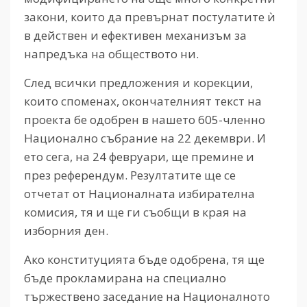
закони, които да превърнат постулатите ѝ
в действен и ефективен механизъм за
напредъка на обществото ни.
След всички предложения и корекции,
които споменах, окончателният текст на
проекта бе одобрен в нашето 605-членно
Национално събрание на 22 декември. И
ето сега, на 24 февруари, ще премине и
през референдум. Резултатите ще се
отчетат от Националната избирателна
комисия, тя и ще ги съобщи в края на
изборния ден.
Ако конституцията бъде одобрена, тя ще
бъде прокламирана на специално
тържествено заседание на Националното