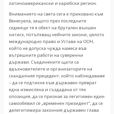
латиноамерикански и карибски регион.
Вниманието на света сега е приковано към
Венесуела, защото през последните
седмици тя е обект на брутален външен
натиск, потъпкващ нейните закони, цялото
международно право и Устава на ООН,
който не допуска чужда намеса във
вътрешните работи на суверенни
държави. Съединените щати са
вдъхновителите и организаторите на
скандалния прецедент, който наблюдаваме
– да се подтикне към държавен преврат
една измислена и създадена от тях
опозиция, да се признае за легитимен един
самообявил се „временен президент”, да се
делeгитимира законния държавен глава