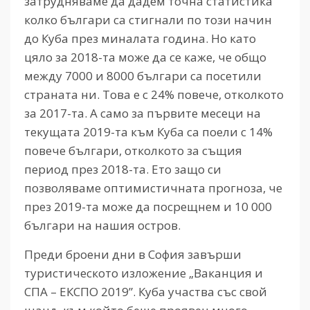
затрудняваме да дадем точна статистика
колко българи са стигнали по този начин
до Куба през миналата година. Но като
цяло за 2018-та може да се каже, че общо
между 7000 и 8000 българи са посетили
страната ни. Това е с 24% повече, отколкото
за 2017-та. А само за първите месеци на
текущата 2019-та към Куба са поели с 14%
повече българи, отколкото за същия
период през 2018-та. Ето защо си
позволяваме оптимистичната прогноза, че
през 2019-та може да посрещнем и 10 000
българи на нашия остров.
Преди броени дни в София завърши
туристическото изложение „Ваканция и
СПА – ЕКСПО 2019”. Куба участва със свой