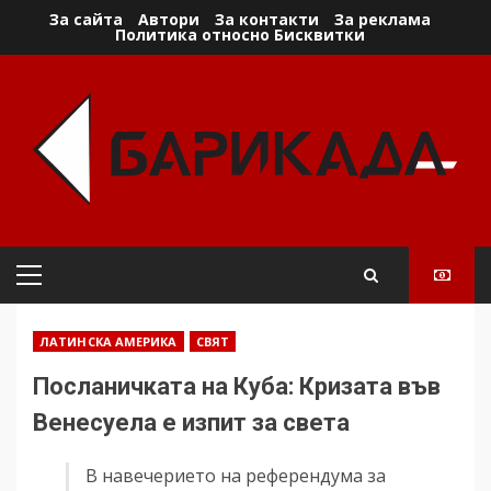
Skip
За сайта
Автори
За контакти
За реклама
Политика относно Бисквитки
to
content
Primary
Menu
ЛАТИНСКА АМЕРИКА
СВЯТ
Посланичката на Куба: Кризата във
Венесуела е изпит за света
В навечерието на референдума за