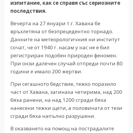
изпитание, как се справя със сериозните
последствия.
Вечерта на 27 януари т.г. Хавана бе
връхлетяна от безпрецедентно торнадо.
Данните на метеорологичния ни институт
сочат, че от 1940 г. насам у нас не е бил
регистриран подобен природен феномен.
При онзи далечен случай отпреди почти 80
години е имало 200 жертви.
При сегашното бедствие, тежко поразило
част от Хавана, загинаха четирима, над 200
бяха ранени, на над 1200 сгради бяха
нанесени тежки щети, а половината от тези
сгради бяха напълно разрушени.
В оказването на помощ на пострадалите