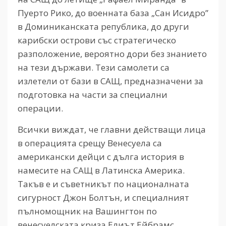
Пуерто Рико, до военната база „Сан Исидро”
в Доминиканската република, до други
карибски острови със стратегическо
разположение, вероятно дори без знанието
на тези държави. Тези самолети са
излетели от бази в САЩ, предназначени за
подготовка на части за специални
операции.
Всички виждат, че главни действащи лица
в операцията срещу Венесуела са
американски дейци с дълга история в
намесите на САЩ в Латинска Америка.
Такъв е и съветникът по националната
сигурност Джон Болтън, и специалният
пълномощник на Вашингтон по
венесуелската криза Елиът Ейбрамс,