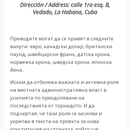
Dirección / Address: calle 1ra esq. B,
Vedado, La Habana, Cuba
Преводите могат да се правят в следните
валути: евро, канадски долар, британски
паунд, швейцарски франк, датска крона,
норвежка крона, шведска крона, японска
йена.
Искам да отбележа важната и активна роля
на местната административна власт в
усилията по преодоляване на
последствията от торнадото. И да
подчертая, че тази роля се засилва и
укрепва в текста на проекта за нова
конституция на страната, който ще