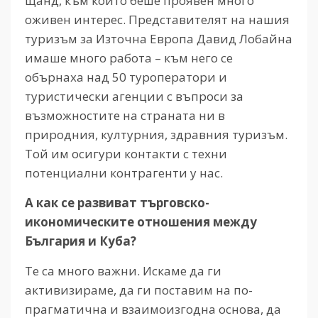
щанд, към който беше проявен много
оживен интерес. Представителят на нашия
туризъм за Източна Европа Давид Лобайна
имаше много работа – към него се
обърнаха над 50 туроператори и
туристически агенции с въпроси за
възможностите на страната ни в
природния, културния, здравния туризъм.
Той им осигури контакти с техни
потенциални контрагенти у нас.
А как се развиват търговско-
икономическите отношения между
България и Куба?
Те са много важни. Искаме да ги
активизираме, да ги поставим на по-
прагматична и взаимоизгодна основа, да