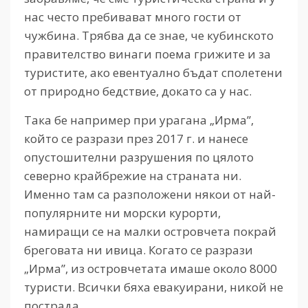
нас често пребивават много гости от
чужбина. Трябва да се знае, че кубинското
правителство винаги поема грижите и за
туристите, ако евентуално бъдат сполетени
от природно бедствие, докато са у нас.
Така бе например при урагана „Ирма”,
който се разрази през 2017 г. и нанесе
опустошителни разрушения по цялото
северно крайбрежие на страната ни.
Именно там са разположени някои от най-
популярните ни морски курорти,
намиращи се на малки островчета покрай
бреговата ни ивица. Когато се разрази
„Ирма”, из островчетата имаше около 8000
туристи. Всички бяха евакуирани, никой не
пострада.