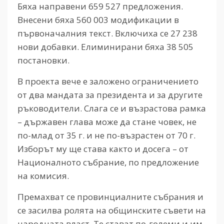
Бяха направени 659 527 предложения.
Внесени бяха 560 003 модификации в
първоначалния текст. Включиха се 27 238
нови добавки. Елиминирани бяха 38 505
постановки.
В проекта вече е заложено ограничението
от два мандата за президента и за другите
ръководители. Слага се и възрастова рамка
– държавен глава може да стане човек, не
по-млад от 35 г. и не по-възрастен от 70 г.
Изборът му ще става както и досега – от
Националното събрание, по предложение
на комисия.
Премахват се провинциалните събрания и
се засилва ролята на общинските съвети на
народната власт. Те стават по-големи и им