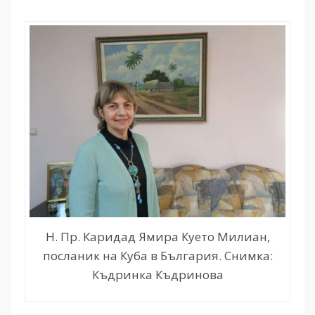
Н. Пр. Каридад Ямира Куето Милиан,
посланик на Куба в България. Снимка:
Къдринка Къдринова