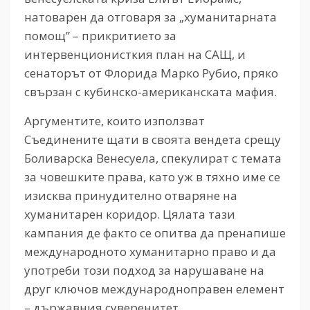
натоварен да отговаря за „хуманитарната
помощ” – прикритието за
интервенционисткия план на САЩ, и
сенаторът от Флорида Марко Рубио, пряко
свързан с кубинско-американската мафия.
Аргументите, които използват
Съединените щати в своята вендета срещу
Боливарска Венесуела, спекулират с темата
за човешките права, като уж в тяхно име се
изисква принудително отваряне на
хуманитарен коридор. Цялата тази
кампания де факто се опитва да пренапише
международното хуманитарно право и да
употреби този подход за нарушаване на
друг ключов международноправен елемент
– държавния суверенитет.