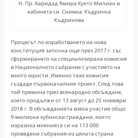
Н. Пр. Каридад Ямира Куето Милиан в
кабинета си. Снимка: Къдринка
Къдринова
Процесът по изработването на нова
конституция започна още през 2017 г. със
сформирането на специализирана комисия
в Националното събрание с участието на
много юристи. Именно тази комисия
създаде първоначалния проект. След това
той премина през всенародно обсъждане,
което продължи от 13 август до 25 ноември
2018 г. В обсъжданията взеха участие общо
9 милиона кубински граждани, които
изразиха мненията си на 113 000
проведени събрания из цялата страна.