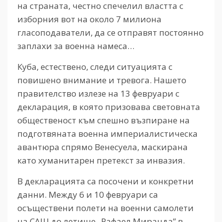
на страната, честно спечелил властта с
изборния вот на около 7 милиона
гласоподаватели, да се отправят постоянно
заплахи за военна намеса…
Куба, естествено, следи ситуацията с
повишено внимание и тревога. Нашето
правителство излезе на 13 февруари с
декларация, в която призовава световната
общественост към спешно възпиране на
подготвяната военна империалистическа
авантюра спрямо Венесуела, маскирана
като хуманитарен претекст за инвазия.
В декларацията са посочени и конкретни
данни. Между 6 и 10 февруари са
осъществени полети на военни самолети
на САЩ до летище „Рафаел Миранда” в