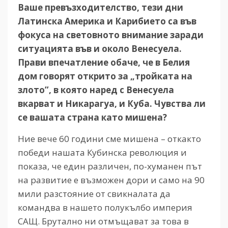
Ваше превъзходителство, тези дни
Латинска Америка и Карибието са във
фокуса на световното внимание заради
ситуацията във и около Венесуела.
Прави впечатление обаче, че в Белия
дом говорят открито за „тройката на
злото”, в която наред с Венесуела
вкарват и Никарагуа, и Куба. Чувства ли
се вашата страна като мишена?
Ние вече 60 години сме мишена – откакто
победи нашата Кубинска революция и
показа, че един различен, по-хуманен път
на развитие е възможен дори и само на 90
мили разстояние от свикналата да
командва в нашето полукълбо империя
САЩ. Брутално ни отмъщават за това в