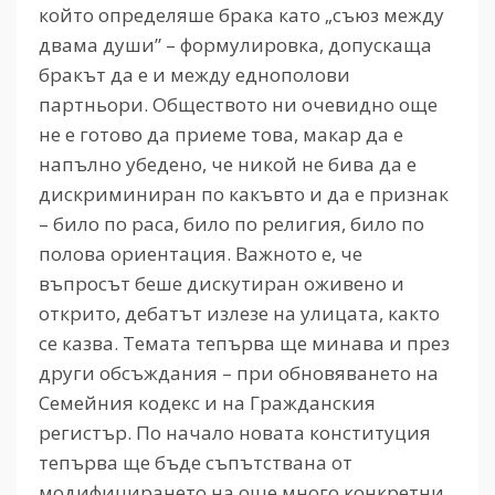
който определяше брака като „съюз между
двама души” – формулировка, допускаща
бракът да е и между еднополови
партньори. Обществото ни очевидно още
не е готово да приеме това, макар да е
напълно убедено, че никой не бива да е
дискриминиран по какъвто и да е признак
– било по раса, било по религия, било по
полова ориентация. Важното е, че
въпросът беше дискутиран оживено и
открито, дебатът излезе на улицата, както
се казва. Темата тепърва ще минава и през
други обсъждания – при обновяването на
Семейния кодекс и на Гражданския
регистър. По начало новата конституция
тепърва ще бъде съпътствана от
модифицирането на още много конкретни