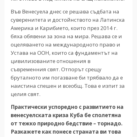
Във Венесуела днес се решава съдбата на
суверенитета и достойнството на Латинска
Америка и Карибието, които през 2014 г.
бяха обявени за зона на мира. Решава се и
оцеляването на международното право и
Устава на ООН, които са фундаментът на
цивилизованите отношения в
съвременния свят. Отпорът срещу
бруталното им погазване би трябвало да е
наистина спешен и всеобщ. Това е изпит за
целия свят.
Практически успоредно с развитието на
венесуелската криза Куба бе сполетяна
от тежко природно бедствие – торнадо.
Разкажете как понесе страната ви това