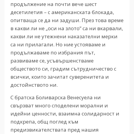
продължение на почти вече шест
десетилетия – с американската блокада,
опитваща се да ни задуши. През това време
в какви ли не „оси на злото” са ни вкарвали,
какви ли не утежнени наказателни мерки
са ни прилагали. Но ние устояваме и
продължаваме по избрания път,
развиваме се, усъвършенстваме
обществото си, градим сътрудничество с
всички, които зачитат суверенитета и
достойнството ни.
С братска Боливарска Венесуела ни
свързват много споделени морални и
идейни ценности, взаимна солидарност и
подкрепа, общ поглед към
предизвикателствата пред нашия