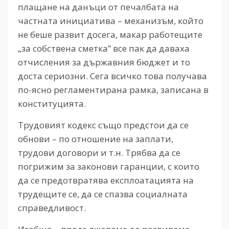
плащане на данъци от печалбата на
частната инициатива – механизъм, който
не беше развит досега, макар работещите
„за собствена сметка” все пак да даваха
отчисления за държавния бюджет и то
доста сериозни. Сега всичко това получава
по-ясно регламентирана рамка, записана в
конституцията.
Трудовият кодекс също предстои да се
обнови – по отношение на заплати,
трудови договори и т.н. Трябва да се
погрижим за законови гаранции, с които
да се предотвратява експлоатацията на
трудещите се, да се спазва социалната
справедливост.