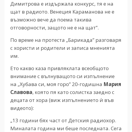
Димитрова е издържала конкурс, тя е на
щат в радиото. Венеция Караманова не е
възможно вече да поема такива
отговорности, защото не е на щат”.
По време на протеста „Барикада” разговаря
с хористи и родители и записа мненията
им.
Ето какво каза привляклата всеобщото
внимание с вълнуващото си изпълнение
на „Хубава си, моя горо” 20-годишна
Мария
Славова
, която пя като солистка заедно с
децата от хора (виж изпълнението ѝ във
видеото):
„13 години бях част от Детския радиохор.
Миналата година ми беше последната. Сега