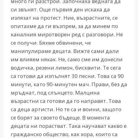
много ги разстрои. Започнаха веднага да
си звънят. Още първия ден искаха да
излязат на протест. Ние, възрастните, се
опитахме да ги възпрем, за да минем по
каналния миротворен ред с разговори. Не
се получи. Бяхме обвинени, че
манипулираме децата. Вижте сами дали
им влияем някак. Не, само сме им донесли
водичка, резени лимон, бисквити. Те сега
са готови да изпълнят 30 песни. Това са 90
минути, като 90-минутен мач. Прави, без да
мръднат, под слънцето. Малцина
възрастни са готови да го направят. Това
са деца артисти. Но те са и воини, защото
се борят за своето бъдеще. В момента
децата ни порастват. Така научават какво е
гражданско общество, как хора, които са