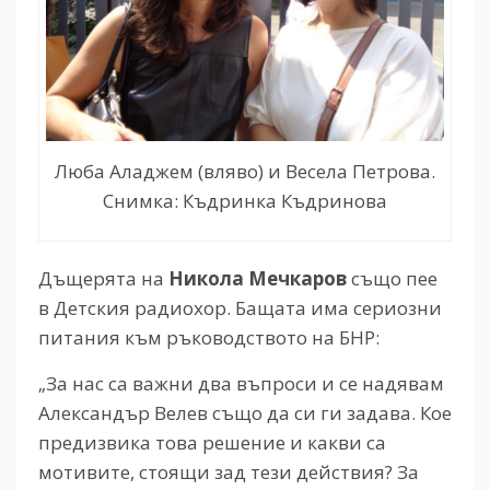
Люба Аладжем (вляво) и Весела Петрова.
Снимка: Къдринка Къдринова
Дъщерята на
Никола Мечкаров
също пее
в Детския радиохор. Бащата има сериозни
питания към ръководството на БНР:
„За нас са важни два въпроси и се надявам
Александър Велев също да си ги задава. Кое
предизвика това решение и какви са
мотивите, стоящи зад тези действия? За