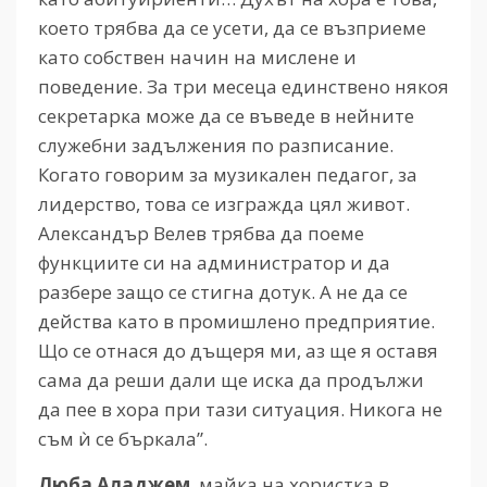
което трябва да се усети, да се възприеме
като собствен начин на мислене и
поведение. За три месеца единствено някоя
секретарка може да се въведе в нейните
служебни задължения по разписание.
Когато говорим за музикален педагог, за
лидерство, това се изгражда цял живот.
Александър Велев трябва да поеме
функциите си на администратор и да
разбере защо се стигна дотук. А не да се
действа като в промишлено предприятие.
Що се отнася до дъщеря ми, аз ще я оставя
сама да реши дали ще иска да продължи
да пее в хора при тази ситуация. Никога не
съм ѝ се бъркала”.
Люба Аладжем
, майка на хористка в