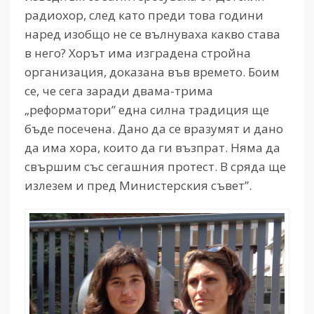
радиохор, след като преди това години
наред изобщо не се вълнуваха какво става
в него? Хорът има изградена стройна
организация, доказана във времето. Боим
се, че сега заради двама-трима
„реформатори” една силна традиция ще
бъде посечена. Дано да се вразумят и дано
да има хора, които да ги възпрат. Няма да
свършим със сегашния протест. В сряда ще
излезем и пред Министерския съвет”.