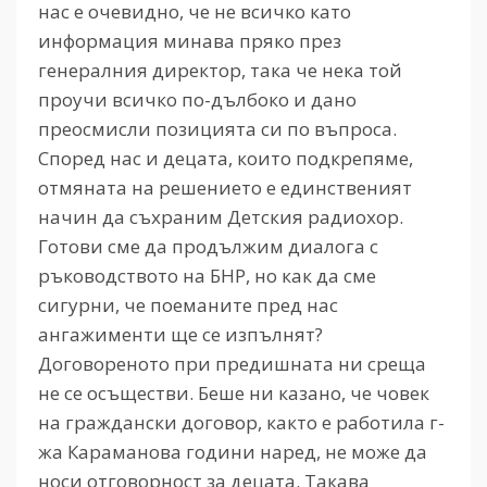
нас е очевидно, че не всичко като
информация минава пряко през
генералния директор, така че нека той
проучи всичко по-дълбоко и дано
преосмисли позицията си по въпроса.
Според нас и децата, които подкрепяме,
отмяната на решението е единственият
начин да съхраним Детския радиохор.
Готови сме да продължим диалога с
ръководството на БНР, но как да сме
сигурни, че поеманите пред нас
ангажименти ще се изпълнят?
Договореното при предишната ни среща
не се осъществи. Беше ни казано, че човек
на граждански договор, както е работила г-
жа Караманова години наред, не може да
носи отговорност за децата. Такава