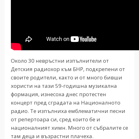
Около 30 невръстни изпълнители от
Детския радиохор към БНР, подкрепени от
своите родители, както и от много бивши
хористи на тази 59-годишна музикална
формация, изнесоха днес протестен
концерт пред сградата на Националното
радио. Те изпълниха емблематични песни
от репертоара си, сред които бе и
националният химн. Много от събралите се
там деца и възрастни плачеха.