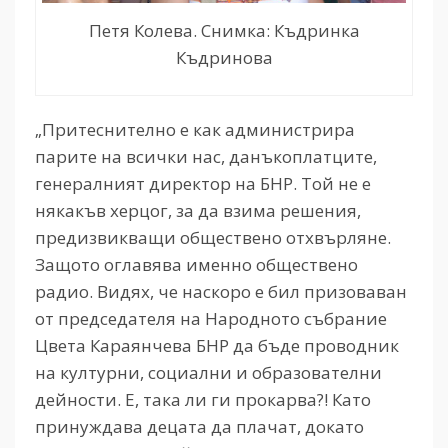
Петя Колева. Снимка: Къдринка
Къдринова
„Притеснително е как администрира
парите на всички нас, данъкоплатците,
генералният директор на БНР. Той не е
някакъв херцог, за да взима решения,
предизвикващи обществено отхвърляне.
Защото оглавява именно обществено
радио. Видях, че наскоро е бил призоваван
от председателя на Народното събрание
Цвета Караянчева БНР да бъде проводник
на културни, социални и образователни
дейности. Е, така ли ги прокарва?! Като
принуждава децата да плачат, докато