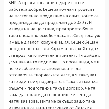
БНР. А преди това двете диригентки
работеха добре. Беше започнал процесът
на постепенно предаване на опит, който се
предвиждаше да продължи до 2020 г. И
изведнъж нещо стана, предприето беше
това внезапно освобождаване. След това уж
имаше диалог, комуникация, беше обещан
нов договор за г-жа Караманова, който да я
утвърди като почетен диригент. Тя дойде с
усмивка да го подпише. Но после видя, че в
него изобщо не се споменава тя да
отговаря за творческата част, а я таксуват
като един вид надзирател. Така си измиха
ръцете – подготвиха такъв договор, че тя
сама да откаже да го подпише и сега да
натякват това. Питаме се също защо така
изведнъж се заинтересуваха от Детския