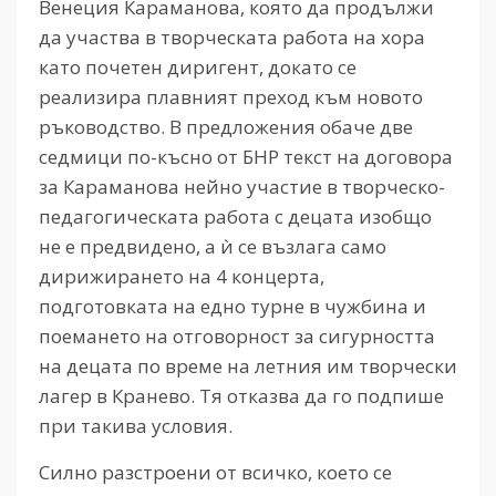
Венеция Караманова, която да продължи
да участва в творческата работа на хора
като почетен диригент, докато се
реализира плавният преход към новото
ръководство. В предложения обаче две
седмици по-късно от БНР текст на договора
за Караманова нейно участие в творческо-
педагогическата работа с децата изобщо
не е предвидено, а ѝ се възлага само
дирижирането на 4 концерта,
подготовката на едно турне в чужбина и
поемането на отговорност за сигурността
на децата по време на летния им творчески
лагер в Кранево. Тя отказва да го подпише
при такива условия.
Силно разстроени от всичко, което се