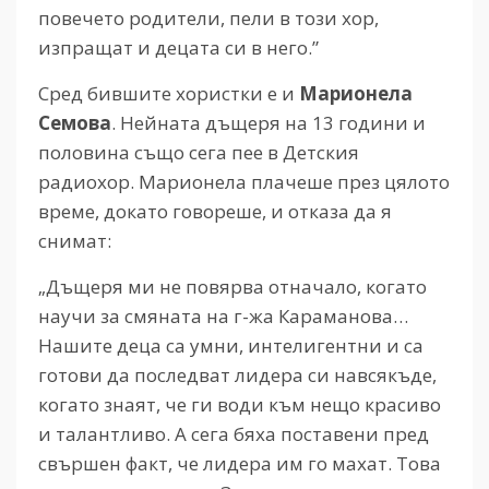
повечето родители, пели в този хор,
изпращат и децата си в него.”
Сред бившите хористки е и
Марионела
Семова
. Нейната дъщеря на 13 години и
половина също сега пее в Детския
радиохор. Марионела плачеше през цялото
време, докато говореше, и отказа да я
снимат:
„Дъщеря ми не повярва отначало, когато
научи за смяната на г-жа Караманова…
Нашите деца са умни, интелигентни и са
готови да последват лидера си навсякъде,
когато знаят, че ги води към нещо красиво
и талантливо. А сега бяха поставени пред
свършен факт, че лидера им го махат. Това