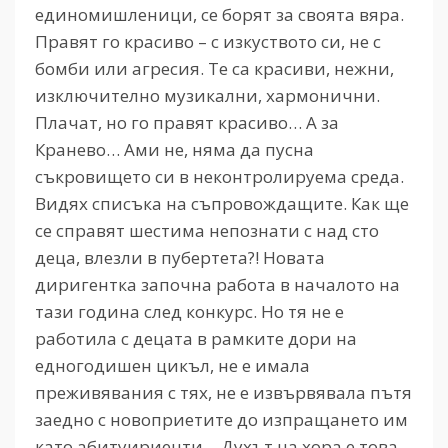
единомишленици, се борят за своята вяра.
Правят го красиво – с изкуството си, не с
бомби или агресия. Те са красиви, нежни,
изключително музикални, хармонични.
Плачат, но го правят красиво… А за
Кранево… Ами не, няма да пусна
съкровището си в неконтролируема среда.
Видях списъка на съпровождащите. Как ще
се справят шестима непознати с над сто
деца, влезли в пубертета?! Новата
диригентка започна работа в началото на
тази година след конкурс. Но тя не е
работила с децата в рамките дори на
едногодишен цикъл, не е имала
преживявания с тях, не е извървявала пътя
заедно с новоприетите до изпращането им
като абитуириенти… Духът на хора е това,