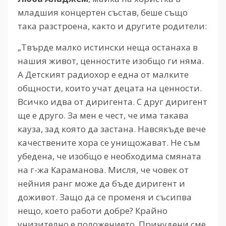
младшия концертен състав, беше също
така разстроена, както и другите родители:
„Твърде малко истински неща останаха в
нашия живот, ценностите изобщо ги няма.
А Детският радиохор е една от малките
общности, които учат децата на ценности.
Всичко идва от диригента. С друг диригент
ще е друго. За мен е чест, че има такава
кауза, зад която да застана. Навсякъде вече
качествените хора се унищожават. Не съм
убедена, че изобщо е необходима смяната
на г-жа Караманова. Мисля, че човек от
нейния ранг може да бъде диригент и
доживот. Защо да се променя и съсипва
нещо, което работи добре? Крайно
унизително е положението. Принудени сме