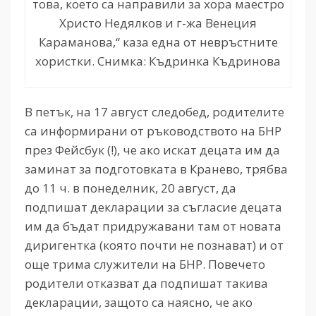
това, което са направили за хора маестро
Христо Недялков и г-жа Венеция
Караманова,“ каза една от невръстните
хористки. Снимка: Къдринка Къдринова
В петък, на 17 август следобед, родителите
са информирани от ръководството на БНР
през Фейсбук (!), че ако искат децата им да
заминат за подготовката в Кранево, трябва
до 11 ч. в понеделник, 20 август, да
подпишат декларации за съгласие децата
им да бъдат придружавани там от новата
диригентка (която почти не познават) и от
още трима служители на БНР. Повечето
родители отказват да подпишат такива
декларации, защото са наясно, че ако