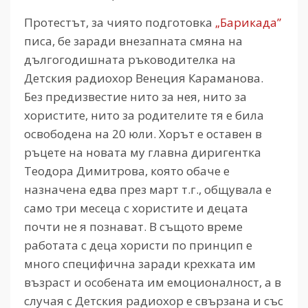
Протестът, за чиято подготовка
„Барикада”
писа, бе заради внезапната смяна на
дългогодишната ръководителка на
Детския радиохор Венеция Караманова.
Без предизвестие нито за нея, нито за
хористите, нито за родителите тя е била
освободена на 20 юли. Хорът е оставен в
ръцете на новата му главна диригентка
Теодора Димитрова, която обаче е
назначена едва през март т.г., общувала е
само три месеца с хористите и децата
почти не я познават. В същото време
работата с деца хористи по принцип е
много специфична заради крехката им
възраст и особената им емоционалност, а в
случая с Детския радиохор е свързана и със