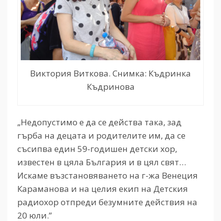
Виктория Виткова. Снимка: Къдринка
Къдринова
„Недопустимо е да се действа така, зад
гърба на децата и родителите им, да се
съсипва един 59-годишен детски хор,
известен в цяла България и в цял свят…
Искаме възстановяването на г-жа Венеция
Караманова и на целия екип на Детския
радиохор отпреди безумните действия на
20 юли.”