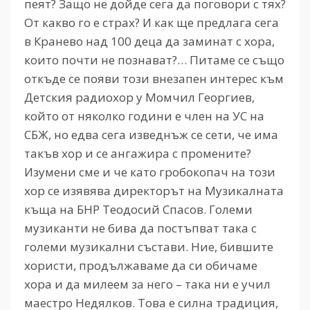
пеят? Защо не дойде сега да поговори с тях?
От какво го е страх? И как ще предлага сега
в Кранево над 100 деца да заминат с хора,
които почти не познават?… Питаме се също
откъде се появи този внезапен интерес към
Детския радиохор у Момчил Георгиев,
който от няколко години е член на УС на
СБЖ, но едва сега изведнъж се сети, че има
такъв хор и се ангажира с промените?
Изумени сме и че като гробокопач на този
хор се изявява директорът на Музикалната
къща на БНР Теодосий Спасов. Големи
музиканти не бива да постъпват така с
големи музикални състави. Ние, бившите
хористи, продължаваме да си обичаме
хора и да милеем за него – така ни е учил
маестро Недялков. Това е силна традиция,