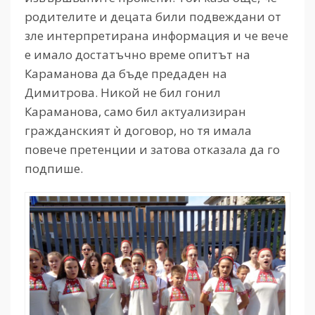
родителите и децата били подвеждани от
зле интерпретирана информация и че вече
е имало достатъчно време опитът на
Караманова да бъде предаден на
Димитрова. Никой не бил гонил
Караманова, само бил актуализиран
гражданският ѝ договор, но тя имала
повече претенции и затова отказала да го
подпише.