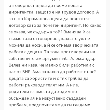
отговорност щяла да поеме новата
диригентка, защото е на трудов договор. А
за г-жа Караманова щели да подготвят
договор като за почетен диригент. Но какво
се оказа, че съдържа той? Вменява ѝ се
тъкмо тази отговорност, каквато уж не
можела да носи, а ѝ се отнема творческата
работа с децата. Та това противоречи на
собствените им аргументи!… Александър
Велев ни каза, че малко били работили с
нас от БНР. Ама за какво да работят с нас?
Децата са хористите и с тях трябва да
работи ръководителят им. А ние,
родителите, вместо да ходим по
обсъждания на изкуствено създаден
проблем, предпочитаме да си гледаме