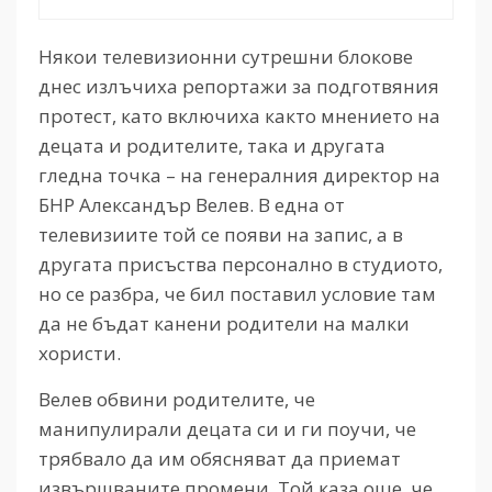
Някои телевизионни сутрешни блокове
днес излъчиха репортажи за подготвяния
протест, като включиха както мнението на
децата и родителите, така и другата
гледна точка – на генералния директор на
БНР Александър Велев. В една от
телевизиите той се появи на запис, а в
другата присъства персонално в студиото,
но се разбра, че бил поставил условие там
да не бъдат канени родители на малки
хористи.
Велев обвини родителите, че
манипулирали децата си и ги поучи, че
трябвало да им обясняват да приемат
извършваните промени. Той каза още, че