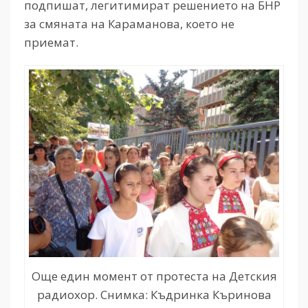
подпишат, легитимират решението на БНР
за смяната на Караманова, което не
приемат.
Още един момент от протеста на Детския
радиохор. Снимка: Къдринка Къринова