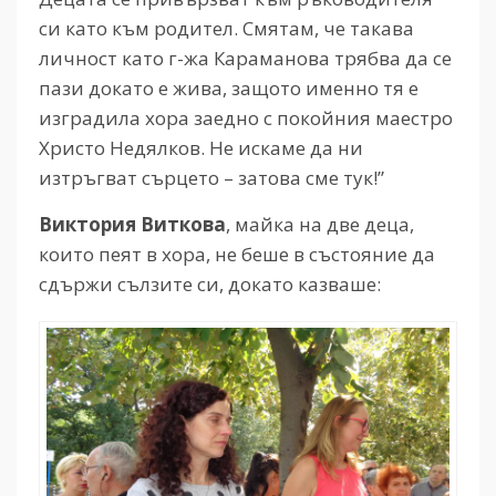
си като към родител. Смятам, че такава
личност като г-жа Караманова трябва да се
пази докато е жива, защото именно тя е
изградила хора заедно с покойния маестро
Христо Недялков. Не искаме да ни
изтръгват сърцето – затова сме тук!”
Виктория Виткова
, майка на две деца,
които пеят в хора, не беше в състояние да
сдържи сълзите си, докато казваше: