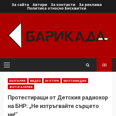
Skip
За сайта
Автори
За контакти
За реклама
Политика относно Бисквитки
to
content
Primary
Menu
БЪЛГАРИЯ
ВИДЕО
КУЛТУРА
МУЛТИМЕДИЯ
ФОТОГАЛЕРИЯ
Протестиращи от Детския радиохор
на БНР: „Не изтръгвайте сърцето
ни!”