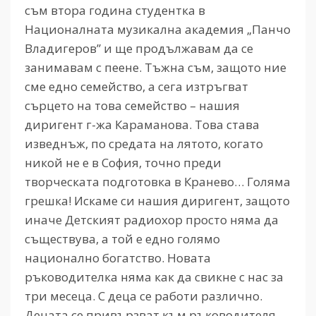
съм втора година студентка в
Националната музикална академия „Панчо
Владигеров” и ще продължавам да се
занимавам с пеене. Тъжна съм, защото ние
сме едно семейство, а сега изтръгват
сърцето на това семейство – нашия
диригент г-жа Караманова. Това става
изведнъж, по средата на лятото, когато
никой не е в София, точно преди
творческата подготовка в Кранево… Голяма
грешка! Искаме си нашия диригент, защото
иначе Детският радиохор просто няма да
съществува, а той е едно голямо
национално богатство. Новата
ръководителка няма как да свикне с нас за
три месеца. С деца се работи различно.
Децата се привързват към ръководителя