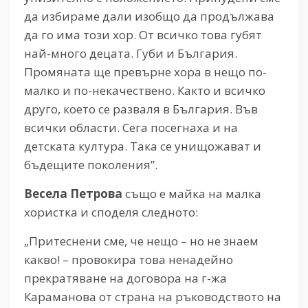
да избираме дали изобщо да продължава
да го има този хор. От всичко това губят
най-много децата. Губи и България.
Промяната ще превърне хора в нещо по-
малко и по-некачествено. Както и всичко
друго, което се разваля в България. Във
всички области. Сега посегнаха и на
детската култура. Така се унищожават и
бъдещите поколения”.
Весела Петрова
също е майка на малка
хористка и споделя следното:
„Притеснени сме, че нещо – но не знаем
какво! – провокира това ненадейно
прекратяване на договора на г-жа
Караманова от страна на ръководството на