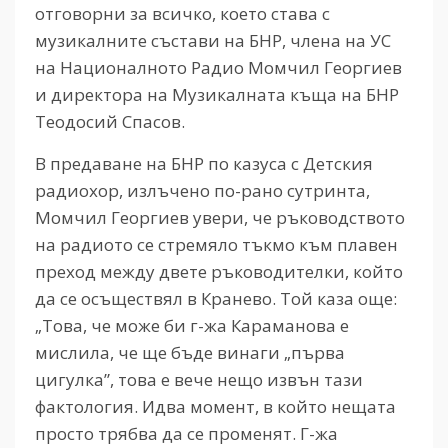
отговорни за всичко, което става с
музикалните състави на БНР, члена на УС
на Националното Радио Момчил Георгиев
и директора на Музикалната къща на БНР
Теодосий Спасов.
В предаване на БНР по казуса с Детския
радиохор, излъчено по-рано сутринта,
Момчил Георгиев увери, че ръководството
на радиото се стремяло тъкмо към плавен
преход между двете ръководителки, който
да се осъществял в Кранево. Той каза още:
„Това, че може би г-жа Караманова е
мислила, че ще бъде винаги „първа
цигулка”, това е вече нещо извън тази
фактология. Идва момент, в който нещата
просто трябва да се променят. Г-жа