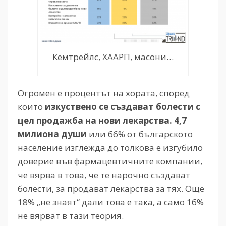
Кемтрейлс, ХААРП, масони…
Огромен е процентът на хората, според
които
изкуствено се създават болести с
цел продажба на нови лекарства. 4,7
милиона души
или 66% от българското
население изглежда до толкова е изгубило
доверие във фармацевтичните компании,
че вярва в това, че те нарочно създават
болести, за продават лекарства за тях. Още
18% „не знаят“ дали това е така, а само 16%
не вярват в тази теория.