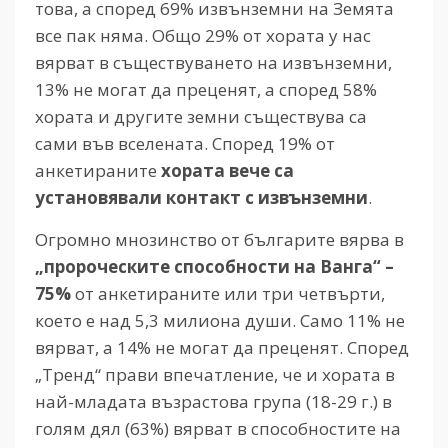
това, а според 69% извънземни на Земята
все пак няма. Общо 29% от хората у нас
вярват в съществуването на извънземни,
13% не могат да преценят, а според 58%
хората и другите земни съществува са
сами във вселената. Според 19% от
анкетираните
хората вече са
установявали контакт с извънземни
.
Огромно мнозинство от българите вярва в
„пророческите способности на Ванга“ –
75%
от анкетираните или три четвърти,
което е над 5,3 милиона души. Само 11% не
вярват, а 14% не могат да преценят. Според
„Тренд“ прави впечатление, че и хората в
най-младата възрастова група (18-29 г.) в
голям дял (63%) вярват в способностите на