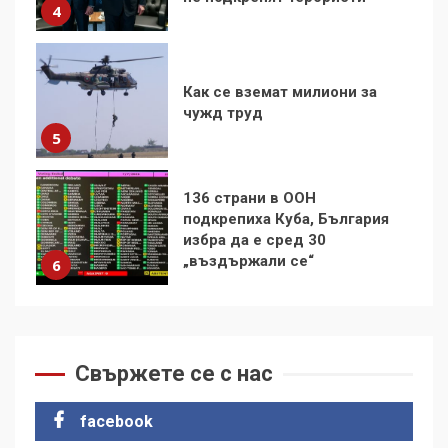
5
136 страни в ООН
подкрепиха Куба, България
избра да е сред 30
„въздържали се“
6
Удължаването на „Чат
контрола“ в ЕС е обида за
демокрацията
7
За 100-годишнината на
Фидел Кастро – изкачване
на Черни връх по неговите
Свържете се с нас
стъпки от 1972 г.
1
facebook