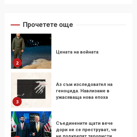
Цената на войната
2
Прочетете още
Аз съм изследовател на
геноцида. Навлизаме в
ужасяваща нова епоха
3
Съединените щати вече
дори не се преструват, че
не подкрепят терористи
4
Как се вземат милиони за
чужд труд