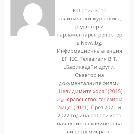
Работил като
политически журналист,
редактор и
парламентарен репортер
в News.bg,
Информационна агенция
БГНЕС, Телевизия BiT,
„Барикада“ и други.
Съавтор на
документалните филми
„Невидимите хора“ (2015)
и
„Неравенство: генезис и
лице“ (2021)
. През 2021 и
2022 година работи като
началник на кабинета на
вицепремиера по