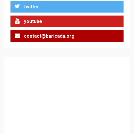
twitter
Цената на войната
2
youtube
contact@baricada.org
Аз съм изследовател на
геноцида. Навлизаме в
ужасяваща нова епоха
3
Съединените щати вече
дори не се преструват, че
не подкрепят терористи
4
Как се вземат милиони за
чужд труд