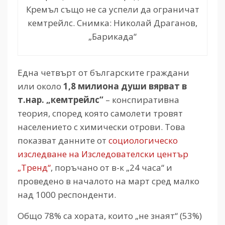
Кремъл също не са успели да ограничат
кемтрейлс. Снимка: Николай Драганов,
„Барикада“
Една четвърт от българските граждани
или около
1,8 милиона души вярват в
т.нар. „кемтрейлс“
– конспиративна
теория, според която самолети тровят
населението с химически отрови. Това
показват данните от
социологическо
изследване на Изследователски център
„Тренд“
, поръчано от в-к „24 часа“ и
проведено в началото на март сред малко
над 1000 респонденти.
Общо 78% са хората, които „не знаят“ (53%)