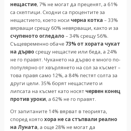
нещастие
, 7% не могат да преценят, а 61%
са скептици. Сходни са процентите за
нещастието, което носи
черна котка
– 33%
вярващи срещу 60% невярващи, както и за
счупеното огледало
– 34% срещу 56%.
Същевременно обаче
73% от хората чукат
на дърво
срещу нещастие или беда, а 24%
не го правят. Чукането на дърво е много по-
популярно от хвърлянето на сол за късмет –
това правя само 12%, а 84% пестят солта за
други цели. 35% борят нещастието и
липсата на късмет като носят
червен конец
против уроки
, а 62% не го правят.
От запитаните 14% вярват в теорията,
според която
хора не са стъпвали реално
на Луната
, а още 28% не могат да