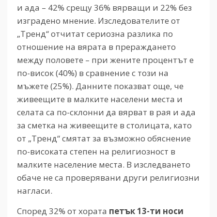
и ада – 42% срещу 36% вярващи и 22% без
изградено мнение. Изследователите от
„Тренд“ отчитат сериозна разлика по
отношение на вярата в прераждането
между половете – при жените процентът е
по-висок (40%) в сравнение с този на
мъжете (25%). Данните показват още, че
живеещите в малките населени места и
селата са по-склонни да вярват в рая и ада
за сметка на живеещите в столицата, като
от „Тренд“ смятат за възможно обяснение
по-високата степен на религиозност в
малките население места. В изследването
обаче не са проверявани други религиозни
нагласи.
Според 32% от хората
петък 13-ти носи