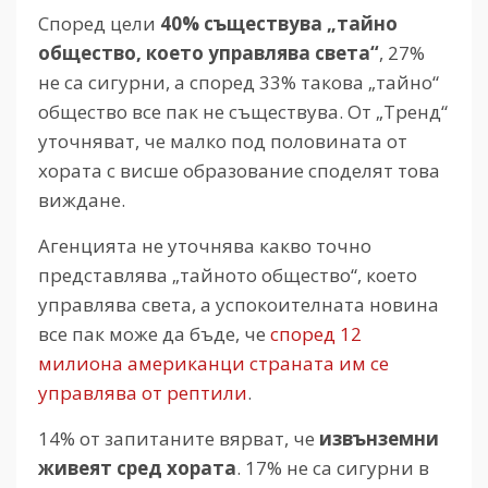
Според цели
40% съществува „тайно
общество, което управлява света“
, 27%
не са сигурни, а според 33% такова „тайно“
общество все пак не съществува. От „Тренд“
уточняват, че малко под половината от
хората с висше образование споделят това
виждане.
Агенцията не уточнява какво точно
представлява „тайното общество“, което
управлява света, а успокоителната новина
все пак може да бъде, че
според 12
милиона американци страната им се
управлява от рептили
.
14% от запитаните вярват, че
извънземни
живеят сред хората
. 17% не са сигурни в