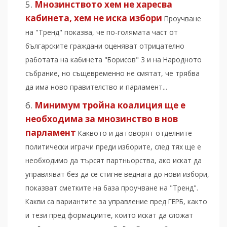
Мнозинството хем не харесва
кабинета, хем не иска избори
Проучване
на "Тренд" показва, че по-голямата част от
българските граждани оценяват отрицателно
работата на кабинета "Борисов" 3 и на Народното
събрание, но същевременно не смятат, че трябва
да има ново правителство и парламент...
Минимум тройна коалиция ще е
необходима за мнозинство в нов
парламент
Каквото и да говорят отделните
политически играчи преди изборите, след тях ще е
необходимо да търсят партньорства, ако искат да
управляват без да се стигне веднага до нови избори,
показват сметките на база проучване на "Тренд".
Какви са вариантите за управление пред ГЕРБ, както
и тези пред формациите, които искат да сложат