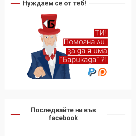
Нуждаем се от теб!
5
136 страни в ООН
подкрепиха Куба, България
избра да е сред 30
„въздържали се“
6
Удължаването на „Чат
контрола“ в ЕС е обида за
демокрацията
7
За 100-годишнината на
Фидел Кастро – изкачване
Последвайте ни във
на Черни връх по неговите
facebook
стъпки от 1972 г.
1