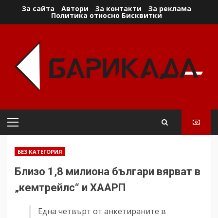
Skip
За сайта
Автори
За контакти
За реклама
Политика относно Бисквитки
to
content
Primary
Menu
БЕЗ КАТЕГОРИЯ
Близо 1,8 милиона българи вярват в
„кемтрейлс“ и ХААРП
Една четвърт от анкетираните в