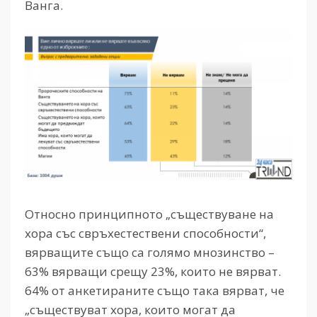
Ванга.
Относно принципното „съществуване на
хора със свръхестествени способности“,
вярващите също са голямо мнозинство –
63% вярващи срещу 23%, които не вярват.
64% от анкетираните също така вярват, че
„съществуват хора, които могат да