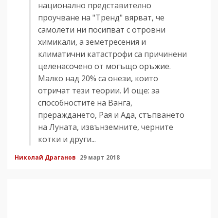
национално представително
проучване на "Тренд" вярват, че
самолети ни посипват с отровни
химикали, а земетресения и
климатични катастрофи са причинени
целенасочено от могъщо оръжие.
Малко над 20% са онези, които
отричат тези теории. И още: за
способностите на Ванга,
прераждането, Рая и Ада, стъпването
на Луната, извънземните, черните
котки и други...
Николай Драганов
29 март 2018