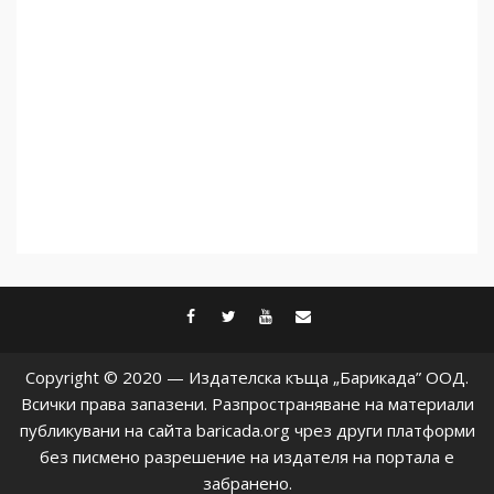
5
facebook
twitter
youtube
contact@baric
Copyright © 2020 — Издателска къща „Барикада” ООД.
Всички права запазени. Разпространяване на материали
публикувани на сайта baricada.org чрез други платформи
без писмено разрешение на издателя на портала е
забранено.