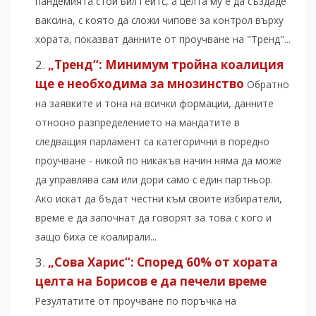
пандемията стои Бил Гейтс, а целта му е да създаде
ваксина, с която да сложи чипове за контрол върху
хората, показват данните от проучване на "Тренд"...
„Тренд“: Минимум тройна коалиция
ще е необходима за мнозинство
Обратно
на заявките и тона на всички формации, данните
относно разпределението на мандатите в
следващия парламент са категорични в поредно
проучване - никой по никакъв начин няма да може
да управлява сам или дори само с един партньор.
Ако искат да бъдат честни към своите избиратели,
време е да започнат да говорят за това с кого и
защо биха се коалирали...
„Сова Харис“: Според 60% от хората
целта на Борисов е да печели време
Резултатите от проучване по поръчка на