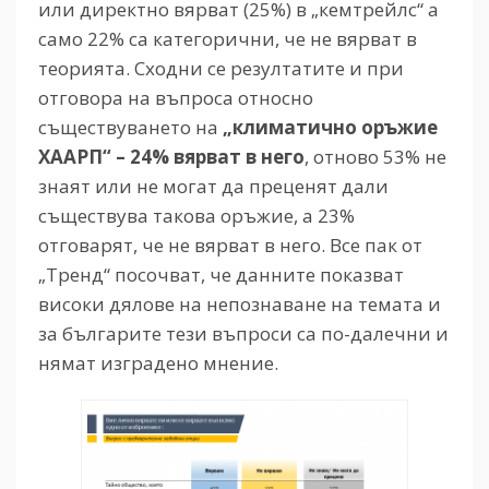
или директно вярват (25%) в „кемтрейлс“ а
само 22% са категорични, че не вярват в
теорията. Сходни се резултатите и при
отговора на въпроса относно
съществуването на
„климатично оръжие
ХААРП“ – 24% вярват в него
, отново 53% не
знаят или не могат да преценят дали
съществува такова оръжие, а 23%
отговарят, че не вярват в него. Все пак от
„Тренд“ посочват, че данните показват
високи дялове на непознаване на темата и
за българите тези въпроси са по-далечни и
нямат изградено мнение.