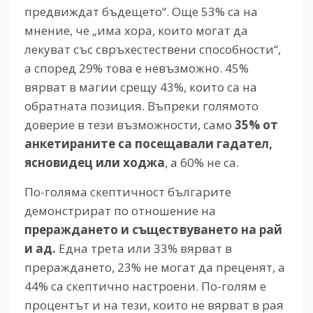
предвиждат бъдещето“. Още 53% са на
мнение, че „има хора, които могат да
лекуват със свръхестествени способности“,
а според 29% това е невъзможно. 45%
вярват в магии срещу 43%, които са на
обратната позиция. Въпреки голямото
доверие в тези възможности, само
35% от
анкетираните са посещавали гадател,
ясновидец или ходжа
, а 60% не са.
По-голяма скептичност българите
демонстрират по отношение на
прераждането и съществуването на рай
и ад.
Една трета или 33% вярват в
прераждането, 23% не могат да преценят, а
44% са скептично настроени. По-голям е
процентът и на тези, които не вярват в рая