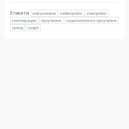
Етикети:
извънземни
кеймтрейлс
кемтрейлс
конспирации
проучване
социологическо проучване
тренд
хаарп