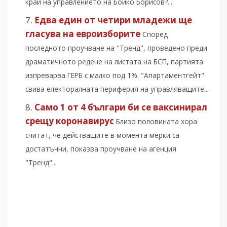
край на управлението на Бойко Борисов?...
Едва един от четири младежи ще
гласува на евроизборите
Според
последното проучване на "Тренд", проведено преди
драматичното редене на листата на БСП, партията
изпреварва ГЕРБ с малко под 1%. "Апартаментгейт"
свива електоралната периферия на управляващите...
Само 1 от 4 българи би се ваксинирал
срещу коронавирус
Близо половината хора
считат, че действащите в момента мерки са
достатъчни, показва проучване на агенция
"Тренд"...