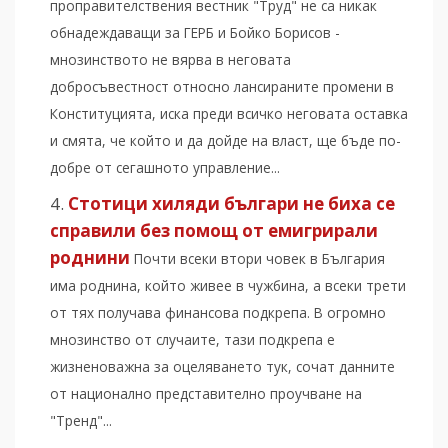
проправителствения вестник "Труд" не са никак
обнадеждаващи за ГЕРБ и Бойко Борисов -
мнозинството не вярва в неговата
добросъвестност относно лансираните промени в
Конституцията, иска преди всичко неговата оставка
и смята, че който и да дойде на власт, ще бъде по-
добре от сегашното управление...
Стотици хиляди българи не биха се
справили без помощ от емигрирали
роднини
Почти всеки втори човек в България
има роднина, който живее в чужбина, а всеки трети
от тях получава финансова подкрепа. В огромно
мнозинство от случаите, тази подкрепа е
жизненоважна за оцеляването тук, сочат данните
от национално представително проучване на
"Тренд"...