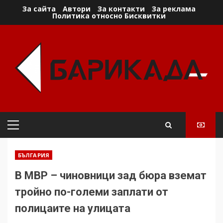
Skip
За сайта
Автори
За контакти
За реклама
Политика относно Бисквитки
to
content
Primary
Menu
БЪЛГАРИЯ
В МВР – чиновници зад бюра вземат
тройно по-големи заплати от
полицаите на улицата