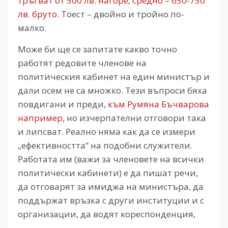
тръгват от 500 лв. нагоре, средно – 650-750
лв. бруто.
Тоест – двойно и тройно по-
малко.
Може би ще се запитате какво точно
работят редовите членове на
политическия кабинет на един министър и
дали осем не са множко. Тези въпроси бяха
повдигани и преди,
към Румяна Бъчварова
например
, но изчерпателни отговори така
и липсват. Реално няма как да се измери
„eфективността“ на подобни служители.
Работата им (важи за членовете на всички
политически кабинети) е да пишат речи,
да отговарят за имиджа на министъра, да
поддържат връзка с други институции и с
организации, да водят кореспонденция,