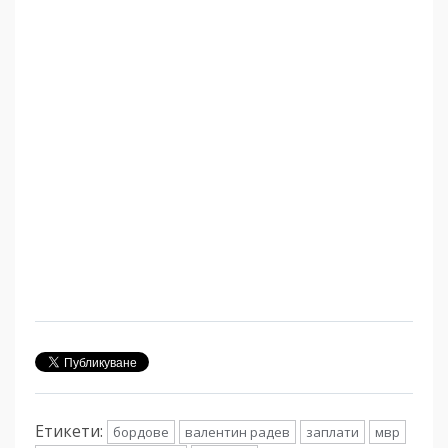
Етикети:
бордове
валентин радев
заплати
мвр