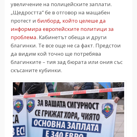
увеличение на полицейските заплати.
„Щедростта“ бе в отговор на мащабен
протест и
билборд, който целеше да
информира европейските политици за
проблема
. Кабинетът обеща и други
благинки. Те все още не са факт. Предстои
да видим кой точно ще потребява
благинките – тия зад бюрата или ония със
скъсаните кубинки.