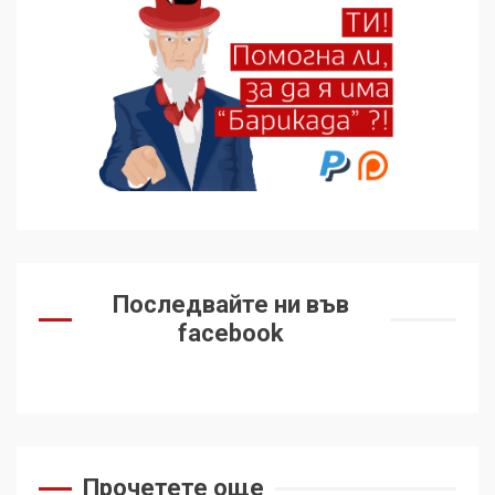
подкрепиха Куба, България
избра да е сред 30
„въздържали се“
6
Удължаването на „Чат
контрола“ в ЕС е обида за
демокрацията
7
За 100-годишнината на
Фидел Кастро – изкачване
Последвайте ни във
на Черни връх по неговите
facebook
стъпки от 1972 г.
1
Цената на войната
2
Прочетете още