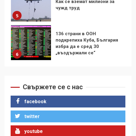
подкрепиха Куба, България
избра да е сред 30
„въздържали се“
6
Удължаването на „Чат
контрола“ в ЕС е обида за
демокрацията
7
За 100-годишнината на
Фидел Кастро – изкачване
на Черни връх по неговите
Свържете се с нас
стъпки от 1972 г.
1
facebook
twitter
Цената на войната
2
youtube