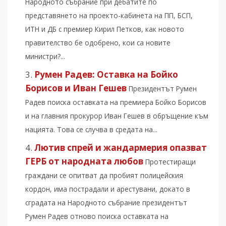
Народното събрание при дебатите по
представянето на проекто-кабинета на ПП, БСП,
ИТН и ДБ с премиер Кирил Петков, как новото
правителство бе одобрено, кои са новите
министри?...
Румен Радев: Оставка на Бойко
Борисов и Иван Гешев
Президентът Румен
Радев поиска оставката на премиера Бойко Борисов
и на главния прокурор Иван Гешев в обръщение към
нацията. Това се случва в средата на...
Лютив спрей и жандармерия опазват
ГЕРБ от народната любов
Протестиращи
граждани се опитват да пробият полицейския
кордон, има пострадали и арестувани, докато в
сградата на Народното събрание президентът
Румен Радев отново поиска оставката на