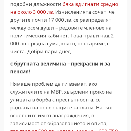
подобни длъжности
бяха вдигнати средно
на около 3 000 лв.
Изчисленията сочат, че
другите почти 17 000 лв. се разпределят
между осем души – редовите членове на
политическия кабинет. Това прави над 2
000 лв. средна сума, която, повтаряме, е
чиста. Добри пари днес,
с брутната величина – прекрасни и за
пенсия!
Нямаше проблем да ги вземат, ако
служителите на МВР, хвърлени пряко на
улицата в борба с престъпността, се
радваха на поне същите заплати. На тях
основните им възнаграждения, в
зависимост от образованието и опита,