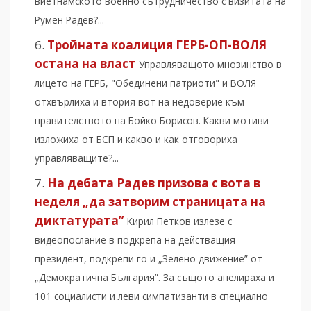
виетнамското военно сътрудничество с визитата на
Румен Радев?...
Тройната коалиция ГЕРБ-ОП-ВОЛЯ
остана на власт
Управляващото мнозинство в
лицето на ГЕРБ, "Обединени патриоти" и ВОЛЯ
отхвърлиха и втория вот на недоверие към
правителството на Бойко Борисов. Какви мотиви
изложиха от БСП и какво и как отговориха
управляващите?...
На дебата Радев призова с вота в
неделя „да затворим страницата на
диктатурата”
Кирил Петков излезе с
видеопослание в подкрепа на действащия
президент, подкрепи го и „Зелено движение” от
„Демократична България”. За същото апелираха и
101 социалисти и леви симпатизанти в специално