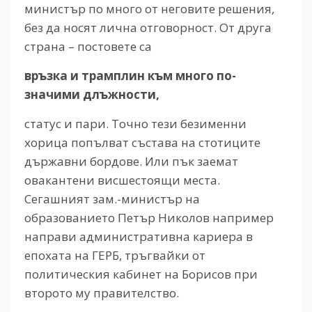
министър по много от неговите решения,
без да носят лична отговорност. От друга
страна – постовете са
връзка и трамплин към много по-
значими длъжности,
статус и пари. Точно тези безименни
хорица попълват състава на стотиците
държавни бордове. Или пък заемат
овакантени висшестоящи места.
Сегашният зам.-министър на
образованието Петър Николов например
направи административна кариера в
епохата на ГЕРБ, тръгвайки от
политическия кабинет на Борисов при
второто му правителство.