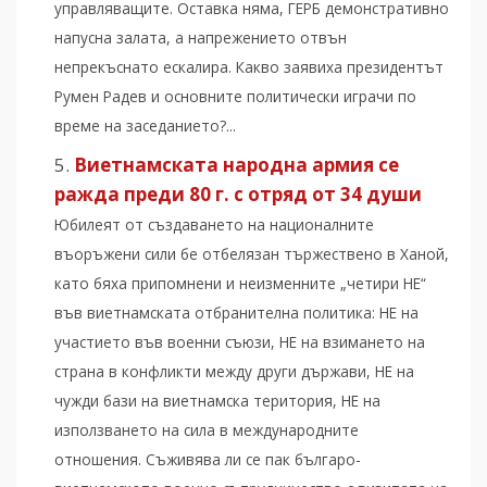
управляващите. Оставка няма, ГЕРБ демонстративно
напусна залата, а напрежението отвън
непрекъснато ескалира. Какво заявиха президентът
Румен Радев и основните политически играчи по
време на заседанието?...
Виетнамската народна армия се
ражда преди 80 г. с отряд от 34 души
Юбилеят от създаването на националните
въоръжени сили бе отбелязан тържествено в Ханой,
като бяха припомнени и неизменните „четири НЕ“
във виетнамската отбранителна политика: НЕ на
участието във военни съюзи, НЕ на взимането на
страна в конфликти между други държави, НЕ на
чужди бази на виетнамска територия, НЕ на
използването на сила в международните
отношения. Съживява ли се пак българо-