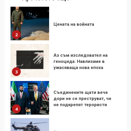
Аз съм изследовател на
геноцида. Навлизаме в
ужасяваща нова епоха
3
Съединените щати вече
дори не се преструват, че
не подкрепят терористи
4
Как се вземат милиони за
чужд труд
5
136 страни в ООН