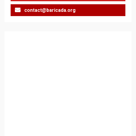
contact@baricada.org
Аз съм изследовател на
геноцида. Навлизаме в
ужасяваща нова епоха
3
Съединените щати вече
дори не се преструват, че
не подкрепят терористи
4
Как се вземат милиони за
чужд труд
5