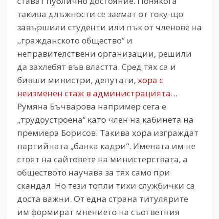
стават публично достояние. Понякога
такива длъжности се заемат от току-що
завършили студенти или пък от членове на
,,гражданското общество“ и
неправителствени организации, решили
да захлебят във властта. Сред тях са и
бивши министри, депутати,
хора с
неизменен стаж в администрацията…
Румяна Бъчварова например сега е
„трудоустроена“ като член на кабинета на
премиера Борисов. Такива хора изграждат
партийната „банка кадри“. Имената им не
стоят на сайтовете на министерствата, а
обществото научава за тях само при
скандал. Но тези топли тихи службички са
доста важни. От една страна титулярите
им формират мнението на съответния