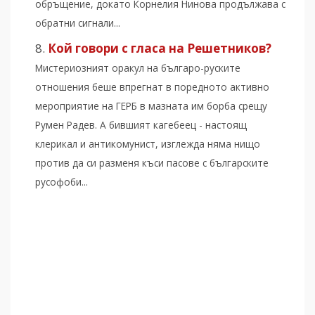
обръщение, докато Корнелия Нинова продължава с
обратни сигнали...
Кой говори с гласа на Решетников?
Мистериозният оракул на българо-руските
отношения беше впрегнат в поредното активно
мероприятие на ГЕРБ в мазната им борба срещу
Румен Радев. А бившият кагебеец - настоящ
клерикал и антикомунист, изглежда няма нищо
против да си разменя къси пасове с българските
русофоби...