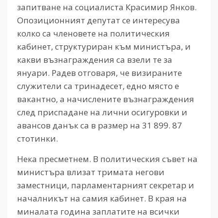
запитване на социалиста Красимир Янков.
Опозиционният депутат се интересува
колко са членовете на политическия
кабинет, структуриран към министъра, и
какви възнаграждения са взели те за
януари. Радев отговаря, че визираните
служители са тринадесет, едно място е
вакантно, а начислените възнаграждения
след приспадане на лични осигуровки и
авансов данък са в размер на 31 899. 87
стотинки.
Нека пресметнем. В политическия съвет на
министъра влизат тримата негови
заместници, парламентарният секретар и
началникът на самия кабинет. В края на
миналата година заплатите на всички