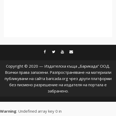
facebook
twitter
youtube
contact@baric
Copyright © 2020 — Издателска къща „Барикада” ООД.
Всички права запазени. Разпространяване на материали
публикувани на сайта baricada.org чрез други платформи
без писмено разрешение на издателя на портала е
забранено.
Warning
: Undefined array key 0 in