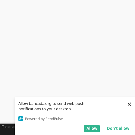
×
Allow baricada.org to send web push
notifications to your desktop.
Powered by SendPulse
Този сайт използва бисквитки (cookies). Ако желаете можете да научите
Allow
Don't allow
повече
тук
.