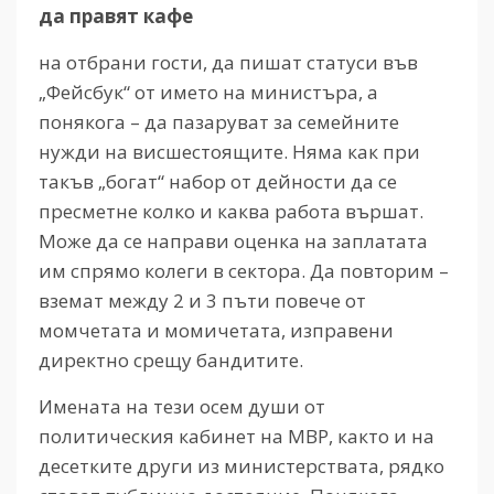
да правят кафе
на отбрани гости, да пишат статуси във
„Фейсбук“ от името на министъра, а
понякога – да пазаруват за семейните
нужди на висшестоящите. Няма как при
такъв „богат“ набор от дейности да се
пресметне колко и каква работа вършат.
Може да се направи оценка на заплатата
им спрямо колеги в сектора. Да повторим –
вземат между 2 и 3 пъти повече от
момчетата и момичетата, изправени
директно срещу бандитите.
Имената на тези осем души от
политическия кабинет на МВР, както и на
десетките други из министерствата, рядко