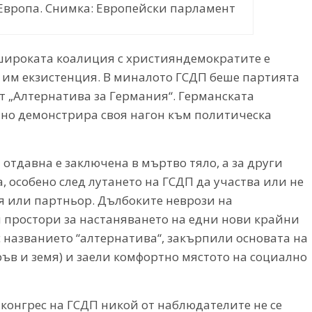
а Европа. Снимка: Европейски парламент
 широката коалиция с християндемократите е
а им екзистенция. В миналото ГСДП беше партията
 от „Алтернатива за Германия“. Германската
но демонстрира своя нагон към политическа
тдавна е заключена в мъртво тяло, а за други
 особено след лутането на ГСДП да участва или не
ия или партньор. Дълбоките неврози на
 простори за настаняването на едни нови крайни
 названието “алтернатива“, закърпили основата на
ръв и земя) и заели комфортно мястото на социално
конгрес на ГСДП никой от наблюдателите не се