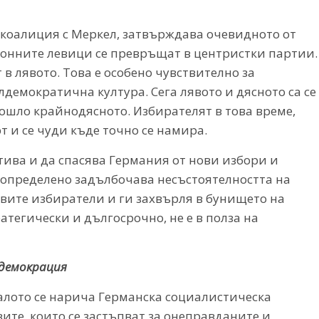
 коалиция с Меркел, затвърждава очевидното от
онните левици се превръщат в центристки партии.
в лявото. Това е особено чувствително за
демократична култура. Сега лявото и дясното са се
дошло крайнодясното. Избирателят в това време,
 и се чуди къде точно се намира.
ива и да спасява Германия от нови избори и
 определено задълбочава несъстоятелността на
вите избиратели и ги захвърля в бунището на
атегически и дългосрочно, не е в полза на
лдемокрация
чалото се нарича Германска социалистическа
ите, които се застъпват за онеправданите и