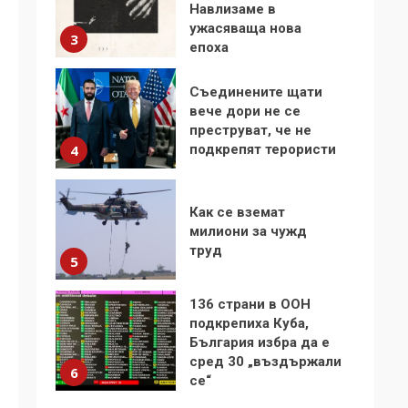
Навлизаме в
ужасяваща нова
3
епоха
Съединените щати
вече дори не се
преструват, че не
подкрепят терористи
4
Как се вземат
милиони за чужд
труд
5
136 страни в ООН
подкрепиха Куба,
България избра да е
сред 30 „въздържали
6
се“