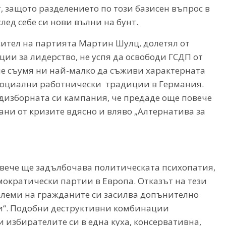
 защото разделението по този базисен въпрос в
след себе си нови вълни на бунт.
сител на партията Мартин Шулц, долетял от
ии за лидерство, не успя да освободи ГСДП от
не съумя ни най-малко да съживи характерната
 социални работнически традиции в Германия.
едизборната си кампания, че предаде още повече
ни от кризите вдясно и вляво „Алтернатива за
овече ще задълбочава политическата психопатия,
мократически партии в Европа. Отказът на тези
блеми на гражданите си засилва допънително
и“. Подобни деструктивни комбинации
 избирателите си в една куха, консервативна,