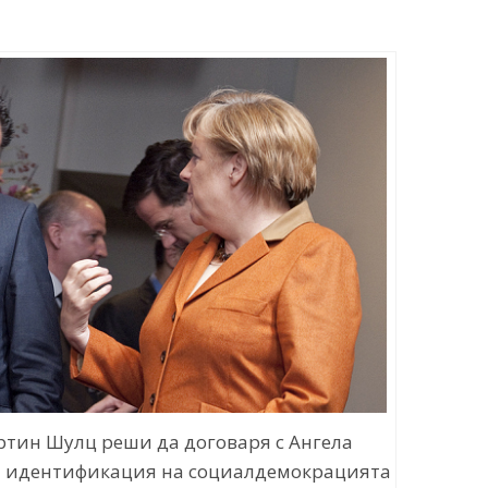
тин Шулц реши да договаря с Ангела
ата идентификация на социалдемокрацията