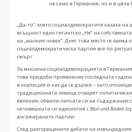
не само в Германия, но и в цял
„Да-то“, което социалдемократите казаха на
всъщност едно гигантско „Не“ на собственат
на „малкия човек“. Днес това място се заема
социалдемократическа партия все по-ритуал
смърт.
За мнозина социалдемокрацията в Германия о
това придоби проявление последната година,
в коалиция и как да се държи – като опозиц
традиционната левица отварят политически
явления, обвили липсата си на съдържание с
нечовешката си идеология с
Blut
und
Boden
(к
ангажираните партии.
След разгорещените дебати на извънредния 