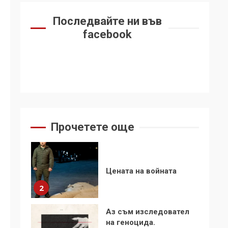
6
се“
Последвайте ни във
Удължаването на
facebook
„Чат контрола“ в ЕС е
обида за
демокрацията
7
За 100-годишнината
на Фидел Кастро –
изкачване на Черни
връх по неговите
1
Прочетете още
стъпки от 1972 г.
Цената на войната
2
Аз съм изследовател
на геноцида.