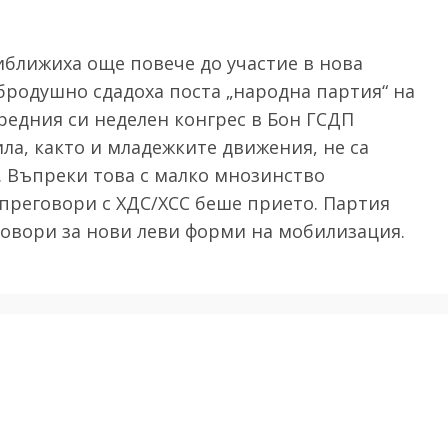
ближиха още повече до участие в нова
обродушно сдадоха поста „народна партия“ на
редния си неделен конгрес в Бон ГСДП
ла, както и младежките движения, не са
 Въпреки това с малко мнозинство
преговори с ХДС/ХСС беше прието. Партия
а говори за нови леви форми на мобилизация.