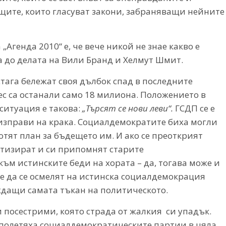
ащите, които гласуват закони, забраняващи нейните
Агенда 2010“ е, че вече никой не знае какво е
 до делата на Вили Бранд и Хелмут Шмит.
тага бележат своя дълбок спад в последните
с са останали само 18 милиона. Положението в
ситуация е такова:
„Търсят се нови леви“.
ГСДП се е
 изправи на крака. Социалдемократите биха могли
отят план за бъдещето им. И ако се преоткрият
етизират и си припомнят старите
ъм истинските беди на хората – да, тогава може и
 е да се осмелят на истинска социалдемокрация
дащи самата тъкан на политическото.
и посестрими, която страда от жалкия си упадък.
полетяха социалдемократическите партии в цяла