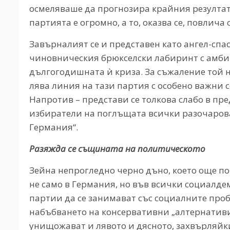
осмеляваше да прогнозира крайния резултат,
партията е огромно, а то, оказва се, повлича 
Завърналият се и представен като ангел-спа
чиновническия брюкселски лабиринт с амбиц
дългогодишната ѝ криза. За съжаление той 
лява линия на тази партия с особено важни
Напротив – представи се толкова слабо в пр
избиратели на поглъщата всички разочарова
Германия“.
Разяжда се същината на политическото
Зейна непрогледно черно дъно, което още п
не само в Германия, но във всички социалде
партии да се занимават със социалните про
набъбването на консервативни „алтернатив
унищожават и лявото и дясното, захвърляйки