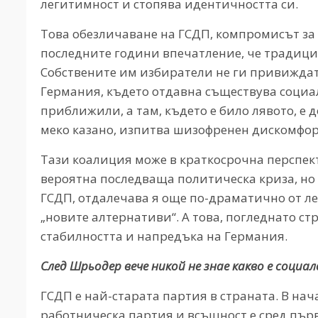
легитимност и стопява идентичността си.
Това обезличаване на ГСДП, компромисът за
последните години впечатление, че традици
Собствените им избиратели не ги привиждат 
Германия, където отдавна съществува социал
приближили, а там, където е било лявото, е 
меко казано, изпитва шизофренен дискомфорт
Тази коалиция може в краткосрочна перспект
вероятна последваща политическа криза, но
ГСДП, отдалечава я още по-драматично от ле
„новите алтернативи“. А това, погледнато стр
стабилността и напредъка на Германия.
След Шрьодер вече никой не знае какво е социа
ГСДП е най-старата партия в страната. В на
работническа партия и всъщност е сред първ