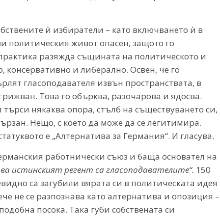
бствените ѝ избиратели – като включването ѝ в
и политическия живот опасен, защото го
 практика разяжда същината на политическото и
о, консервативно и либерално. Освен, че го
рлят гласоподавателя извън пространствата, в
бгрижван. Това го обърква, разочарова и ядосва.
 търси някаква опора, стълб на съществуването си,
вързан. Нещо, с което да може да се легитимира.
татуквото е „Алтернатива за Германия“. И гласува.
Германския работнически съюз и баща основател на
ва истинският регент са гласоподавателите“.
150
видно са загубили вярата си в политическата идея
че не се разпознава като алтернатива и опозиция –
 подобна посока. Така губи собствената си