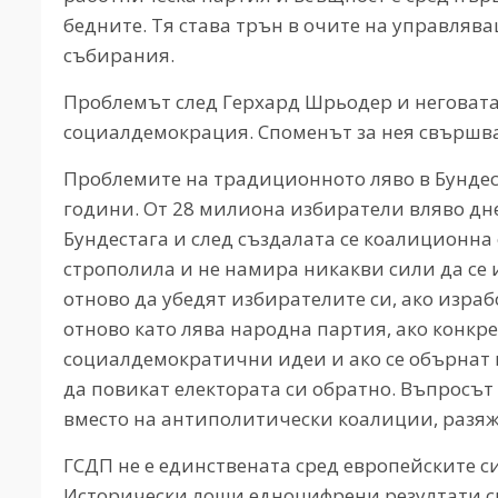
бедните. Тя става трън в очите на управляв
събирания.
Проблемът след Герхард Шрьодер и неговата „
социалдемокрация. Споменът за нея свършва
Проблемите на традиционното ляво в Бундес
години. От 28 милиона избиратели вляво дне
Бундестага и след създалата се коалиционна 
строполила и не намира никакви сили да се
отново да убедят избирателите си, ако израб
отново като лява народна партия, ако конкр
социалдемократични идеи и ако се обърнат к
да повикат електората си обратно. Въпросът
вместо на антиполитически коалиции, разяж
ГСДП не е единствената сред европейските с
Исторически лоши едноцифрени резултати с