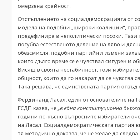
омерзена крайност.
Отстъплението на социалдемокрацията от со
модела на подобни „широки коалиции“, прав
предефинира в неполитически посоки. Тази
погубва естественото деление на ляво и дясн
обезсмисля, подобни партийни измени захвъ
които дълго време се е чувствал сигурен и о
Висящ в своята нестабилност, този избирател
общност, които да го накарат да се чувства с
Така решава, че единствената партия отвъд с
Фердинанд Ласал, един от основателите на 
ГСДП казва, че
„в една конституционна държа
години по-късно въпросните избиратели оче
на Ласал. Социалдемократическата партия ве
тя методично доказва, че не желае да следва