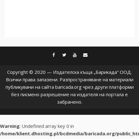
facebook
twitter
youtube
contact@baric
Copyright © 2020 — Издателска къща „Барикада” ООД.
Всички права запазени. Разпространяване на материали
публикувани на сайта baricada.org чрез други платформи
без писмено разрешение на издателя на портала е
забранено.
Warning
: Undefined array key 0 in
/home/klient.dhosting.pl/bcdmedia/baricada.org/public_h