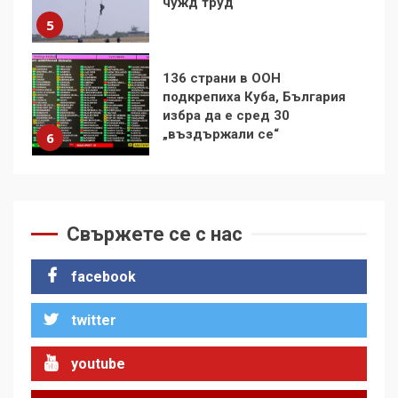
избра да е сред 30
„въздържали се“
6
Удължаването на „Чат
контрола“ в ЕС е обида за
демокрацията
7
За 100-годишнината на
Фидел Кастро – изкачване
на Черни връх по неговите
Свържете се с нас
стъпки от 1972 г.
1
facebook
twitter
Цената на войната
2
youtube