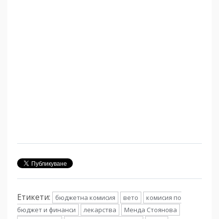
Етикети:
бюджетна комисия
вето
комисия по
бюджет и финанси
лекарства
Менда Стоянова