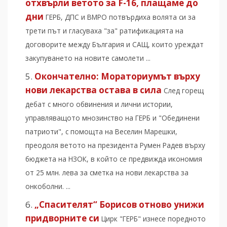
отхвърли ветото за F-16, плащаме до
дни
ГЕРБ, ДПС и ВМРО потвърдиха волята си за
трети път и гласуваха "за" ратификацията на
договорите между България и САЩ, които уреждат
закупуването на новите самолети ...
Окончателно: Мораториумът върху
нови лекарства остава в сила
След горещ
дебат с много обвинения и лични истории,
управляващото мнозинство на ГЕРБ и "Обединени
патриоти", с помощта на Веселин Марешки,
преодоля ветото на президента Румен Радев върху
бюджета на НЗОК, в който се предвижда икономия
от 25 млн. лева за сметка на нови лекарства за
онкоболни. ...
„Спасителят“ Борисов отново унижи
придворните си
Цирк "ГЕРБ" изнесе поредното