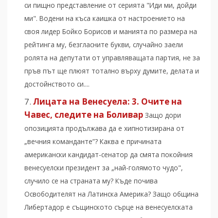
си пищно представление от серията "Иди ми, дойди
ми". Водени на къса каишка от настроението на
своя лидер Бойко Борисов и манията по размера на
рейтинга му, безгласните букви, случайно заели
ролята на депутати от управляващата партия, не за
пръв път ще плюят тотално върху думите, делата и
достойнството си....
Лицата на Венесуела: 3. Очите на
Чавес, следите на Боливар
Защо дори
опозицията продължава да е хипнотизирана от
„вечния команданте”? Каква е причината
американски кандидат-сенатор да смята покойния
венесуелски президент за „най-голямото чудо",
случило се на страната му? Къде почива
Освободителят на Латинска Америка? Защо община
Либертадор е същинското сърце на венесуелската