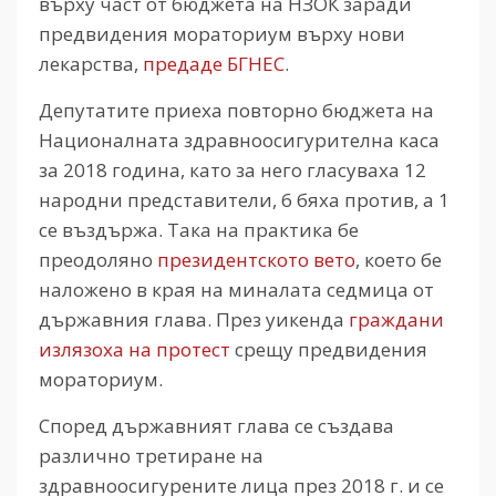
върху част от бюджета на НЗОК заради
предвидения мораториум върху нови
лекарства,
предаде БГНЕС
.
Депутатите приеха повторно бюджета на
Националната здравноосигурителна каса
за 2018 година, като за него гласуваха 12
народни представители, 6 бяха против, а 1
се въздържа. Така на практика бе
преодоляно
президентското вето
, което бе
наложено в края на миналата седмица от
държавния глава. През уикенда
граждани
излязоха на протест
срещу предвидения
мораториум.
Според държавният глава се създава
различно третиране на
здравноосигурените лица през 2018 г. и се