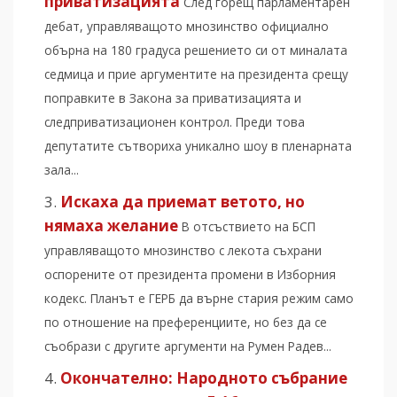
приватизацията
След горещ парламентарен
дебат, управляващото мнозинство официално
обърна на 180 градуса решението си от миналата
седмица и прие аргументите на президента срещу
поправките в Закона за приватизацията и
следприватизационен контрол. Преди това
депутатите сътвориха уникално шоу в пленарната
зала...
Искаха да приемат ветото, но
нямаха желание
В отсъствието на БСП
управляващото мнозинство с лекота съхрани
оспорените от президента промени в Изборния
кодекс. Планът е ГЕРБ да върне стария режим само
по отношение на преференциите, но без да се
съобрази с другите аргументи на Румен Радев...
Окончателно: Народното събрание