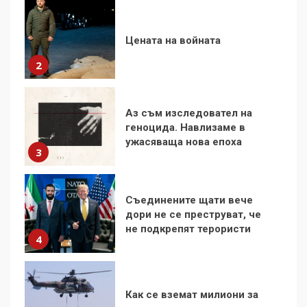
Аз съм изследовател на
геноцида. Навлизаме в
ужасяваща нова епоха
3
Съединените щати вече
дори не се преструват, че
не подкрепят терористи
4
Как се вземат милиони за
чужд труд
5
136 страни в ООН
подкрепиха Куба, България