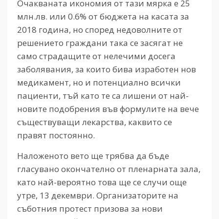
Очакваната икономия от тази мярка е 25
млн.лв. или 0.6% от бюджета на касата за
2018 година, но според недоволните от
решението граждани така се засягат не
само страдащите от нелечими досега
заболявания, за които бива изработен нов
медикамент, но и потенциално всички
пациенти, тъй като те са лишени от най-
новите подобрения във формулите на вече
съществуващи лекарства, каквито се
правят постоянно.
Наложеното вето ще трябва да бъде
гласувано окончателно от пленарната зала,
като най-вероятно това ще се случи още
утре, 13 декември. Организаторите на
съботния протест призова за нови