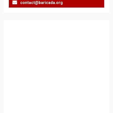
contact@baricada.org
Аз съм изследовател на
геноцида. Навлизаме в
ужасяваща нова епоха
3
Съединените щати вече
дори не се преструват, че
не подкрепят терористи
4
Как се вземат милиони за
чужд труд
5