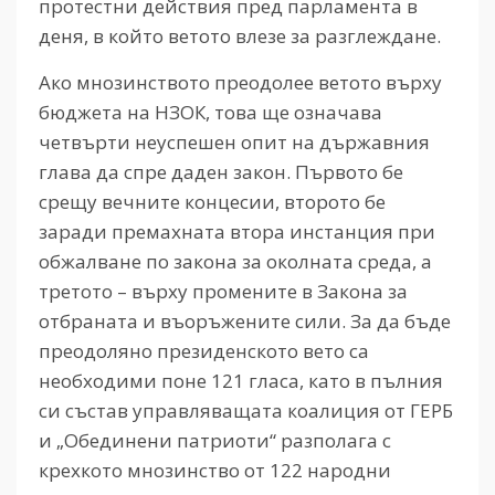
протестни действия пред парламента в
деня, в който ветото влезе за разглеждане.
Ако мнозинството преодолее ветото върху
бюджета на НЗОК, това ще означава
четвърти неуспешен опит на държавния
глава да спре даден закон. Първото бе
срещу вечните концесии, второто бе
заради премахната втора инстанция при
обжалване по закона за околната среда, а
третото – върху промените в Закона за
отбраната и въоръжените сили. За да бъде
преодоляно президенското вето са
необходими поне 121 гласа, като в пълния
си състав управляващата коалиция от ГЕРБ
и „Обединени патриоти“ разполага с
крехкото мнозинство от 122 народни