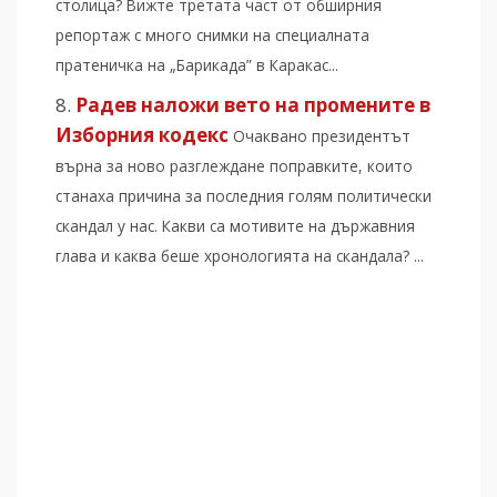
столица? Вижте третата част от обширния
репортаж с много снимки на специалната
пратеничка на „Барикада” в Каракас...
Радев наложи вето на промените в
Изборния кодекс
Очаквано президентът
върна за ново разглеждане поправките, които
станаха причина за последния голям политически
скандал у нас. Какви са мотивите на държавния
глава и каква беше хронологията на скандала? ...