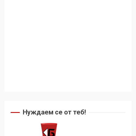
Аз съм изследовател на
геноцида. Навлизаме в
ужасяваща нова епоха
3
Съединените щати вече
дори не се преструват, че
не подкрепят терористи
4
Как се вземат милиони за
чужд труд
5
Нуждаем се от теб!
136 страни в ООН
подкрепиха Куба, България