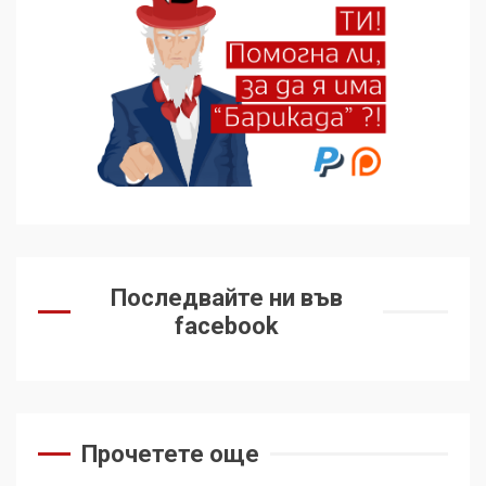
избра да е сред 30
„въздържали се“
6
Удължаването на „Чат
контрола“ в ЕС е обида за
демокрацията
7
За 100-годишнината на
Фидел Кастро – изкачване
на Черни връх по неговите
Последвайте ни във
стъпки от 1972 г.
1
facebook
Цената на войната
Прочетете още
2