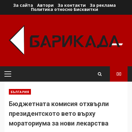
Skip
За сайта
Автори
За контакти
За реклама
Политика относно Бисквитки
to
content
Primary
Menu
БЪЛГАРИЯ
Бюджетната комисия отхвърли
президентското вето върху
мораториума за нови лекарства