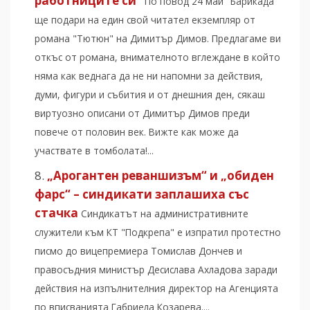
работниците си“
По повод 24 май "Барикада"
ще подари на един свой читател екземпляр от
романа "Тютюн" на Димитър Димов. Предлагаме ви
откъс от романа, внимателното вглеждане в който
няма как веднага да не ни напомни за действия,
думи, фигури и събития и от днешния ден, сякаш
виртуозно описани от Димитър Димов преди
повече от половин век. Вижте как може да
участвате в томболата!...
„Арогантен реваншизъм“ и „обиден
фарс“ – синдикати заплашиха със
стачка
Синдикатът на административните
служители към КТ "Подкрепа" е изпратил протестно
писмо до вицепремиера Томислав Дончев и
правосъдния министър Десислава Ахладова заради
действия на изпълнителния директор на Агенцията
по вписванията Габриела Козарева....