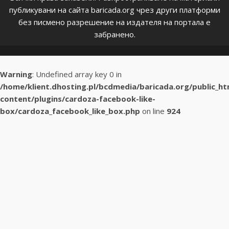
публикувани на сайта baricada.org чрез други платформи
без писмено разрешение на издателя на портала е
забранено.
Warning
: Undefined array key 0 in
/home/klient.dhosting.pl/bcdmedia/baricada.org/public_h
content/plugins/cardoza-facebook-like-
box/cardoza_facebook_like_box.php
on line
924