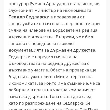
прокурор Румяна Арнаудова стана ясно, че
служебният министър на икономиката
Теодор Седларски
е проверяван от
спецслужбите по сигнал за нередности при
смяна на членове на Бордовете на редица
държавни дружества. Въпреки, че е бил
запознат с нередностите около
документацията за държавни дружества,
Седларски е наредил смяната на
ръководствата на редица дружества с
държавно участие. Обект на проверка ще
бъдат и служители на Министерство на
икономиката, за които има съмнение, че са
лобирали в полза на частна компания от
азиатска държава. Това стана дни след
като по разпореждане на Седларски бе
сменено ръководството на София Тех Парк