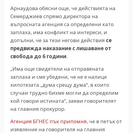
Арнаудова обясни още, че действията на
Семерджиев спрямо директора на
въпросната агенция са определени като
заплаха, има конфликт на интереси, и
допълни, че за тези негови действия
се
предвижда наказание с лишаване от
свобода до 6 години
.
„Има още свидетели на отправената
заплаха и сме убедени, че не е налице
хипотезата „дума срещу дума“, в които
случаи трудно бихме могли да определим
кой говори истината“, заяви говорителят
на главния прокурор.
Агенция БГНЕС пък припомня
, че в петък от
изявление на говорителя на главния