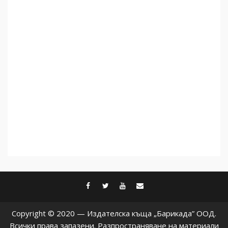
Как се вземат милиони за
чужд труд
5
facebook
twitter
youtube
contact@baric
Copyright © 2020 — Издателска къща „Барикада” ООД.
Всички права запазени. Разпространяване на материали