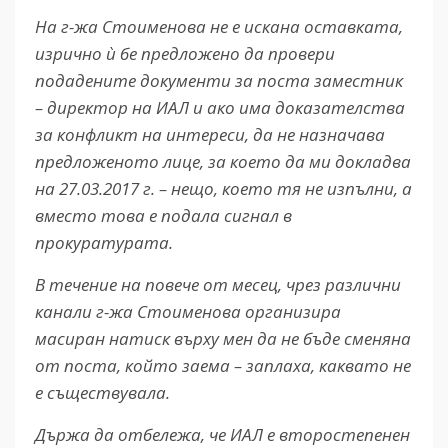
На г-жа Стоименова не е искана оставката,
изрично ѝ бе предложено да провери
подадените документи за поста заместник
– директор на ИАЛ и ако има доказателства
за конфликт на интереси, да не назначава
предложеното лице, за което да ми докладва
на 27.03.2017 г. – нещо, което тя не изпълни, а
вместо това е подала сигнал в
прокуратурата.
В течение на повече от месец, чрез различни
канали г-жа Стоименова организира
масиран натиск върху мен да не бъде сменяна
от поста, който заема – заплаха, каквато не
е съществувала.
Държа да отбележа, че ИАЛ е второстепенен