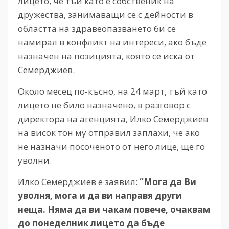
лицето, че тъй като е собственик на
дружества, занимаващи се с дейности в
областта на здравеопазването би се
намирал в конфликт на интереси, ако бъде
назначен на позицията, която се иска от
Семерджиев.
Около месец по-късно, на 24 март, тъй като
лицето не било назначено, в разговор с
директора на агенцията, Илко Семерджиев
на висок тон му отправил заплахи, че ако
не назначи посоченото от него лице, ще го
уволни.
Илко Семерджиев е заявил:
“Мога да Ви
уволня, мога и да ви направя други
неща. Няма да ви чакам повече, очаквам
до понеделник лицето да бъде