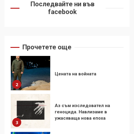
на Черни връх по неговите
Последвайте ни във
стъпки от 1972 г.
1
facebook
Цената на войната
2
Прочетете още
Аз съм изследовател на
геноцида. Навлизаме в
ужасяваща нова епоха
3
Съединените щати вече
дори не се преструват, че
не подкрепят терористи
4