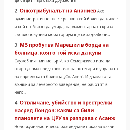
да бъдат търговски дружества...
Онкотрибуналът на Ананиев
Ако
административно ще се решава кой болен да живее
и кой по-бързо да умира, парламентарната криза
със злополучния мораториум ще се задълбочи...
МЗ пробутва Марешки в борда на
болница, която той иска да купи
Служебният министър Илко Семерджиев иска да
вкара двама представители на аптекаря в управата
на варненската болница „Св. Анна”. И двамата са
външни за лечебното заведение, не работят в
него...
Отвличане, убийство и престрелки
насред Лондон: какви са били
плановете на ЦРУ за разправа с Асанж
Ново журналистическо разследване показва какви