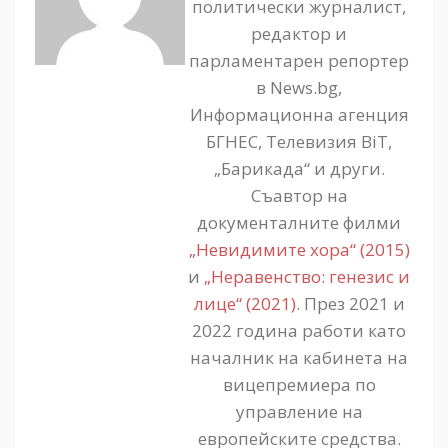
политически журналист,
редактор и
парламентарен репортер
в News.bg,
Информационна агенция
БГНЕС, Телевизия BiT,
„Барикада“ и други.
Съавтор на
документалните филми
„Невидимите хора“ (2015)
и
„Неравенство: генезис и
лице“ (2021)
. През 2021 и
2022 година работи като
началник на кабинета на
вицепремиера по
управление на
европейските средства.