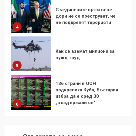
Как се вземат милиони за
чужд труд
5
136 страни в ООН
подкрепиха Куба, България
избра да е сред 30
„въздържали се“
6
Удължаването на „Чат
контрола“ в ЕС е обида за
демокрацията
7
За 100-годишнината на
Фидел Кастро – изкачване
на Черни връх по неговите