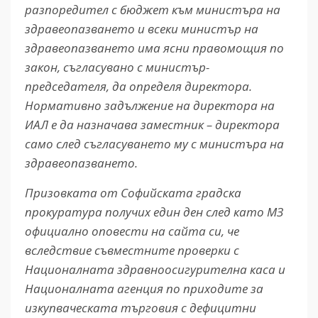
разпоредител с бюджет към министъра на
здравеопазването и всеки министър на
здравеопазването има ясни правомощия по
закон, съгласувано с министър-
председателя, да определя директора.
Нормативно задължение на директора на
ИАЛ е да назначава заместник – директора
само след съгласуването му с министъра на
здравеопазването.
Призовката от Софийската градска
прокуратура получих един ден след като МЗ
официално оповести на сайта си, че
вследствие съвместните проверки с
Националната здравноосигурителна каса и
Националната агенция по приходите за
изкупваческата търговия с дефицитни