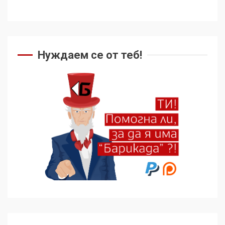
Как се вземат милиони за
чужд труд
5
Нуждаем се от теб!
136 страни в ООН
подкрепиха Куба, България
избра да е сред 30
„въздържали се“
6
Удължаването на „Чат
контрола“ в ЕС е обида за
демокрацията
7
За 100-годишнината на
Фидел Кастро – изкачване