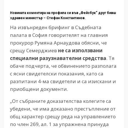
Новината коментира на профила си във „Фейсбук“ друг бивш
здравен министър – Стефан Константинов.
На извънреден брифинг в Съдебната
палата в София говорителят на главния
прокурор Румяна Арнаудова обясни, че
срещу Семерджиев
не са използвани
специални разузнавателни средства
. Тя
обаче подчерта, че обвинението разполага
с ясни свидетелски показания, като са
разпитани 4-ма свидетели и са изискани и
приобщени документи.
„От събраните доказателства колегите са
убедени, че има доказано престъпление от
общ характер срещу реда на управлението
по член 269, ал. 1 за упражнена принуда