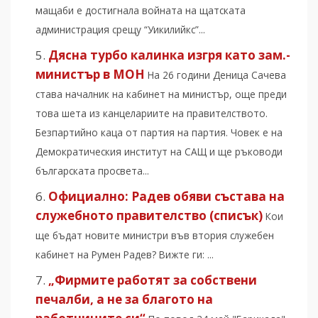
мащаби е достигнала войната на щатската
администрация срещу “Уикилийкс”...
Дясна турбо калинка изгря като зам.-
министър в МОН
На 26 години Деница Сачева
става началник на кабинет на министър, още преди
това шета из канцелариите на правителството.
Безпартийно каца от партия на партия. Човек е на
Демократическия институт на САЩ и ще ръководи
българската просвета...
Официално: Радев обяви състава на
служебното правителство (списък)
Кои
ще бъдат новите министри във втория служебен
кабинет на Румен Радев? Вижте ги: ...
„Фирмите работят за собствени
печалби, а не за благото на