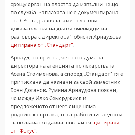
срещу орган на властта да изпълни нещо
по служба. Заплахата не е документирана
със СРС-та, разполагаме с гласови
доказателства на двама очевидци на
разговора с директора“, обясни Арнаудова,
цитирана от „Стандарт“
.
Арнаудова призна, че става дума за
директора на агенцията по лекарствата
Асена Стоименова, а според „Стандарт“ тя е
притискана да назначи за свой заместник
Боян Доганов. Румяна Арнаудова поясни,
че между Илко Семерджиев и
предложеното от него лице няма
роднинска връзка, те са работили заедно и
се познават отдавна, посочи тя,
цитирана
от „Фокус“
.