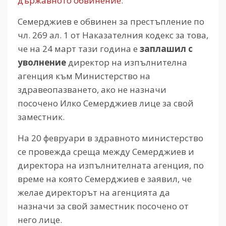
държавното обвинение
.
Семерджиев е обвинен за престъпление по
чл. 269 ал. 1 от Наказателния кодекс за това,
че на 24 март тази година е
заплашил с
уволнение
директор на изпълнителна
агенция към Министерство на
здравеопазването, ако не назначи
посочено Илко Семерджиев лице за свой
заместник.
На 20 февруари в здравното министерство
се провежда среща между Семерджиев и
директора на изпълнителната агенция, по
време на която Семерджиев е заявил, че
желае директорът на агенцията да
назначи за свой заместник посочено от
него лице.