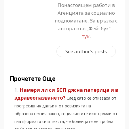
Понастоящем работи в
Агенцията за социално
подпомагане. За връзка с
автора във „Фейсбук“ –
тук
.
See author's posts
Прочетете Още
Намери ли си БСП дясна патерица и в
здравеопазването?
След като се отказаха от
прогресивния данък и от ревизията на
образователния закон, социалистите изхвърлили от
платформата си и текста, че болниците не трябва