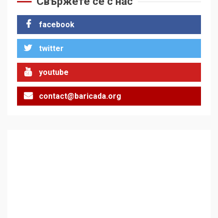
Свържете се с нас
стъпки от 1972 г.
1
facebook
twitter
Цената на войната
2
youtube
contact@baricada.org
Аз съм изследовател на
геноцида. Навлизаме в
ужасяваща нова епоха
3
Съединените щати вече
дори не се преструват, че
не подкрепят терористи
4