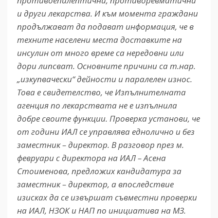
противоепилептични, противоревматични
и други лекарства. И към момента граждани
продължават да подават информация, че в
техните населени места доставките на
инсулин от много време са нередовни или
дори липсват. Основните причини са т.нар.
„изкупвачески“ дейности и паралелен износ.
Това е свидетелство, че Изпълнителната
агенция по лекарствата не е изпълнила
добре своите функции. Проверка установи, че
от години ИАЛ се управлява еднолично и без
заместник – директор. В разговор през м.
февруари с директора на ИАЛ – Асена
Стоименова, предложих кандидатура за
заместник – директор, а впоследствие
изисках да се извършат съвместни проверки
на ИАЛ, НЗОК и НАП по инициатива на МЗ.