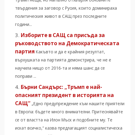
твърдения за заговор с Русия, които доминираха
политическия живот в САЩ през последните
години...
Изборите в САЩ са присъда за
ръководството на Демократическата
партия
Какъвто и да е крайния резултат,
върхушката на партията демонстрира, че не е
научила нищо от 2016-та и няма шанс да се
поправи ...
Бърни Сандърс: „Тръмп е най-
опасният президент в историята на
САЩ“
„Едно предупреждение към нашите приятели
в Европа: бъдете много внимателни. Притеснявайте
се от властта на Илон Мъск и подобните му. Те
искат всичко,“ казва предлагащият социалистическа