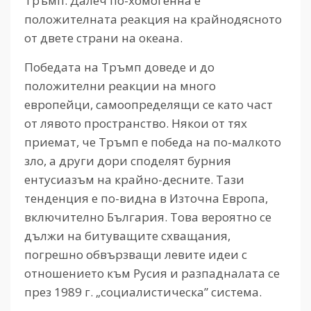
Тръмп. Далеч по-хомогенна е
положителната реакция на крайнодясното
от двете страни на океана.
Победата на Тръмп доведе и до
положителни реакции на много
европейци, самоопределящи се като част
от лявото пространство. Някои от тях
приемат, че Тръмп е победа на по-малкото
зло, а други дори споделят бурния
ентусиазъм на крайно-десните. Тази
тенденция е по-видна в Източна Европа,
включително България. Това вероятно се
дължи на битуващите схващания,
погрешно обвързващи левите идеи с
отношението към Русия и разпадналата се
през 1989 г. „социалистическа” система.