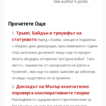
See author's posts
Прочетете Още
Тръмп, Байдън и триумфът на
статуквото
Наред с бомби, санкции и подсилена
с обеднен уран демокрация, през изминалите години
САЩ започнаха да изнасят нещо още по-вредно -
своята абсурдна, истерична “културна война”. Така
светът, зашеметен от какофонията на Qanon и
Русиягейт, има още по-малко шансове да забележи,
че нищо съществено не се променя ...
Докладът на Мълър окончателно
опроверга конспиративните теории
Разследването съдържа много притеснителни за
Тръмп неща, но напълно отхвърля основните