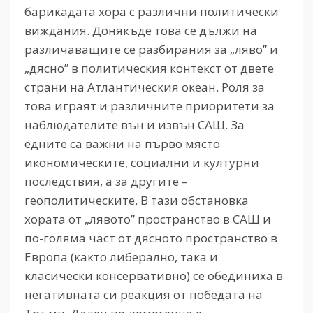
барикадата хора с различни политически
виждания. Донякъде това се дължи на
различаващите се разбирания за „ляво” и
„дясно” в политическия контекст от двете
страни на Атлантическия океан. Роля за
това играят и различните приоритети за
наблюдателите вън и извън САЩ. За
едните са важни на първо място
икономическите, социални и културни
последствия, а за другите –
геополитическите. В тази обстановка
хората от „лявото” пространство в САЩ и
по-голяма част от дясното пространство в
Европа (както либерално, така и
класически консервативно) се обединиха в
негативната си реакция от победата на