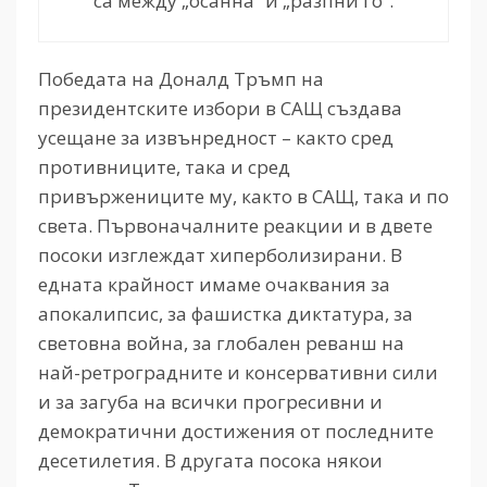
са между „осанна“ и „разпни го“.
Победата на Доналд Тръмп на
президентските избори в САЩ създава
усещане за извънредност – както сред
противниците, така и сред
привържениците му, както в САЩ, така и по
света. Първоначалните реакции и в двете
посоки изглеждат хиперболизирани. В
едната крайност имаме очаквания за
апокалипсис, за фашистка диктатура, за
световна война, за глобален реванш на
най-ретроградните и консервативни сили
и за загуба на всички прогресивни и
демократични достижения от последните
десетилетия. В другата посока някои