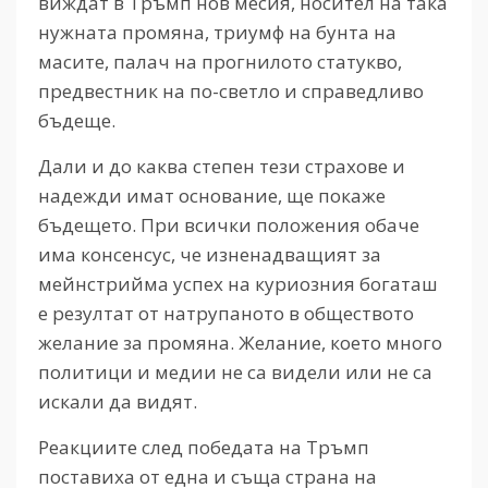
виждат в Тръмп нов месия, носител на така
нужната промяна, триумф на бунта на
масите, палач на прогнилото статукво,
предвестник на по-светло и справедливо
бъдеще.
Дали и до каква степен тези страхове и
надежди имат основание, ще покаже
бъдещето. При всички положения обаче
има консенсус, че изненадващият за
мейнстрийма успех на куриозния богаташ
е резултат от натрупаното в обществото
желание за промяна. Желание, което много
политици и медии не са видели или не са
искали да видят.
Реакциите след победата на Тръмп
поставиха от една и съща страна на