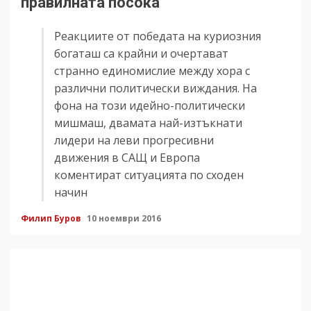
правилната посока
Реакциите от победата на куриозния
богаташ са крайни и очертават
странно единомислие между хора с
различни политически виждания. На
фона на този идейно-политически
мишмаш, двамата най-изтъкнати
лидери на леви прогресивни
движения в САЩ и Европа
коментират ситуацията по сходен
начин
Филип Буров
10 ноември 2016