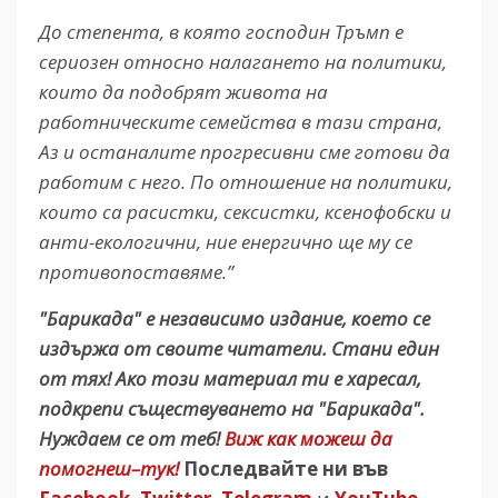
До степента, в която господин Тръмп е
сериозен относно налагането на политики,
които да подобрят живота на
работническите семейства в тази страна,
Аз и останалите прогресивни сме готови да
работим с него. По отношение на политики,
които са расистки, сексистки, ксенофобски и
анти-екологични, ние енергично ще му се
противопоставяме.”
"Барикада" е независимо издание, което се
издържа от своите читатели. Стани един
от тях! Ако този материал ти е харесал,
подкрепи съществуването на "Барикада".
Нуждаем се от теб!
Виж как можеш да
помогнеш–тук!
Последвайте ни във