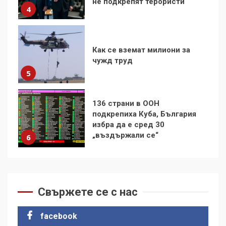
5
136 страни в ООН
подкрепиха Куба, България
избра да е сред 30
„въздържали се“
6
Удължаването на „Чат
контрола“ в ЕС е обида за
демокрацията
7
За 100-годишнината на
Фидел Кастро – изкачване
на Черни връх по неговите
Свържете се с нас
стъпки от 1972 г.
1
facebook