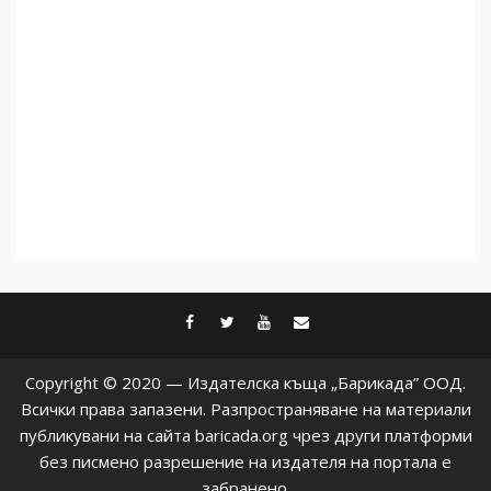
5
facebook
twitter
youtube
contact@baric
Copyright © 2020 — Издателска къща „Барикада” ООД.
Всички права запазени. Разпространяване на материали
публикувани на сайта baricada.org чрез други платформи
без писмено разрешение на издателя на портала е
забранено.