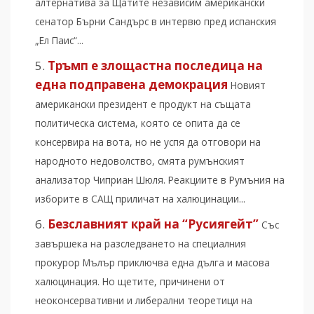
алтернатива за Щатите независим американски
сенатор Бърни Сандърс в интервю пред испанския
„Ел Паис“...
Тръмп е злощастна последица на
една подправена демокрация
Новият
американски президент е продукт на същата
политическа система, която се опита да се
консервира на вота, но не успя да отговори на
народното недоволство, смята румънският
анализатор Чиприан Шюля. Реакциите в Румъния на
изборите в САЩ приличат на халюцинации...
Безславният край на “Русиягейт”
Със
завършека на разследването на специалния
прокурор Мълър приключва една дълга и масова
халюцинация. Но щетите, причинени от
неоконсервативни и либерални теоретици на