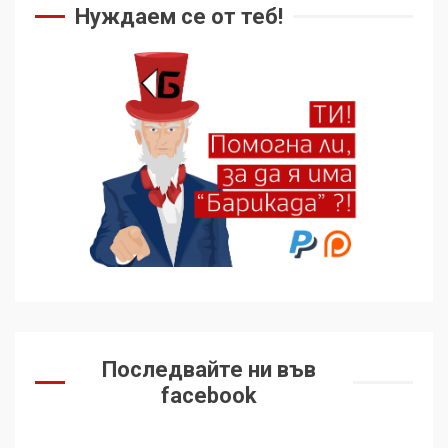
Нуждаем се от теб!
5
136 страни в ООН
подкрепиха Куба, България
избра да е сред 30
„въздържали се“
6
Удължаването на „Чат
контрола“ в ЕС е обида за
демокрацията
7
За 100-годишнината на
Фидел Кастро – изкачване
Последвайте ни във
на Черни връх по неговите
facebook
стъпки от 1972 г.
1