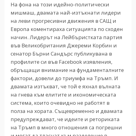
На фона на този идейно-политически
мишмаш, двамата най-изтъкнати лидери
на леви прогресивни движения в САЩ и
Европа коментираха ситуацията по сходен
начин. Лидерът на Лейбъристката партия
във Великобритания Джереми Корбин и
сенатор Бърни Сандърс публикувана в
профилите си във Facebook изявления,
обръщащи внимание на фундаменталните
фактори, довели до триумфа на Тръмп. И
двамата изтъкват, че той е яхнал вълната
на гнева към елитите и икономическата
система, които очевидно не работят в
полза на хората. Същевременно и двамата
предупреждават, че идеите и реториката
на Тръмп в много отношения са погрешни
и могат да тласнат към разделение в