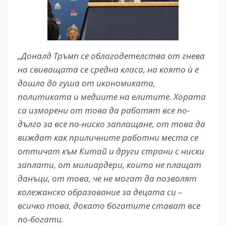
„Доналд Тръмп се облагодетелства от гнева
на свиващата се средна класа, на която ѝ е
дошло до гуша от икономиката,
политиката и медиите на елитите. Хората
са изморени от това да работят все по-
дълго за все по-ниско заплащане, от това да
виждат как приличните работни места се
оттичат към Китай и други страни с ниски
заплати, от милиардери, които не плащат
данъци, от това, че не могат да позволят
колежанско образование за децата си –
всичко това, докато богатите стават все
по-богати.