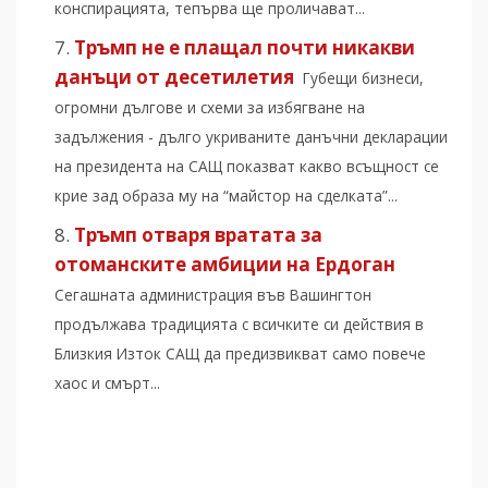
конспирацията, тепърва ще проличават...
Тръмп не е плащал почти никакви
данъци от десетилетия
Губещи бизнеси,
огромни дългове и схеми за избягване на
задължения - дълго укриваните данъчни декларации
на президента на САЩ показват какво всъщност се
крие зад образа му на “майстор на сделката”...
Тръмп отваря вратата за
отоманските амбиции на Ердоган
Сегашната администрация във Вашингтон
продължава традицията с всичките си действия в
Близкия Изток САЩ да предизвикват само повече
хаос и смърт...