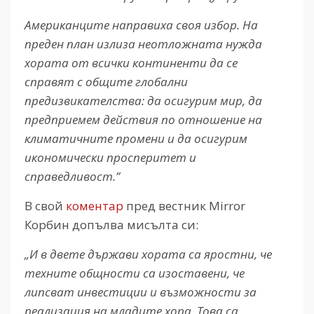
Американците направиха своя избор. На
преден план излиза неотложната нужда
хората от всички континенти да се
справят с общите глобални
предизвикателства: да осигурим мир, да
предприемем действия по отношение на
климатичните промени и да осигурим
икономически просперитет и
справедливост.”
В свой
коментар
пред вестник Mirror
Корбин допълва мисълта си:
„И в двете държави хората са яростни, че
техните общности са изоставени, че
липсват инвестиции и възможности за
реализация на младите хора. Това са