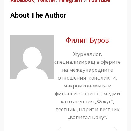
Facebook
,
Twitter
,
Telegram
и
YouTube
About The Author
Филип Буров
Журналист,
специализиращ в сферите
на международните
отношения, конфликти,
макроикономика и
финанси. С опит от медии
като агенция „Фокус“,
вестник „Пари“ и вестник
„Капитал Daily”.