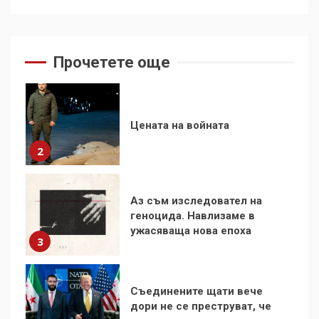
Цената на войната
2
Прочетете още
Аз съм изследовател на
геноцида. Навлизаме в
ужасяваща нова епоха
3
Съединените щати вече
дори не се преструват, че
не подкрепят терористи
4
Как се вземат милиони за
чужд труд