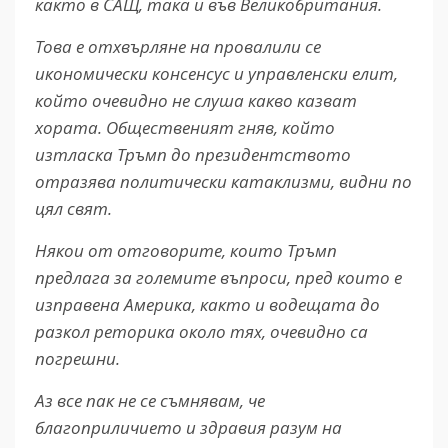
както в САЩ, така и във Великобритания.
Това е отхвърляне на провалили се
икономически консенсус и управленски елит,
който очевидно не слуша какво казват
хората. Общественият гняв, който
изтласка Тръмп до президентството
отразява политически катаклизми, видни по
цял свят.
Някои от отговорите, които Тръмп
предлага за големите въпроси, пред които е
изправена Америка, както и водещата до
разкол реторика около тях, очевидно са
погрешни.
Аз все пак не се съмнявам, че
благоприличието и здравия разум на