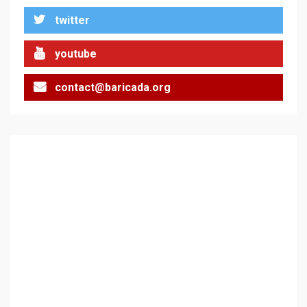
twitter
Цената на войната
2
youtube
contact@baricada.org
Аз съм изследовател на
геноцида. Навлизаме в
ужасяваща нова епоха
3
Съединените щати вече
дори не се преструват, че
не подкрепят терористи
4
Как се вземат милиони за
чужд труд