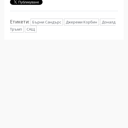
Етикети:
Бърни Сандърс
Джереми Корбин
Доналд
Тръмп
САЩ