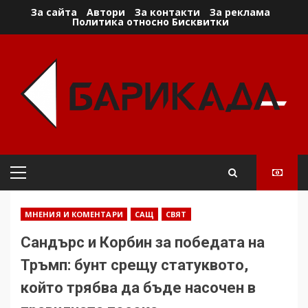
Skip
За сайта
Автори
За контакти
За реклама
Политика относно Бисквитки
to
content
Primary
Menu
МНЕНИЯ И КОМЕНТАРИ
САЩ
СВЯТ
Сандърс и Корбин за победата на
Тръмп: бунт срещу статуквото,
който трябва да бъде насочен в