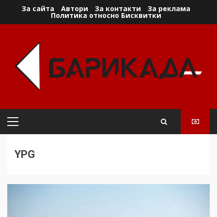
Skip
За сайта
Автори
За контакти
За реклама
Политика относно Бисквитки
to
content
Primary
Menu
YPG