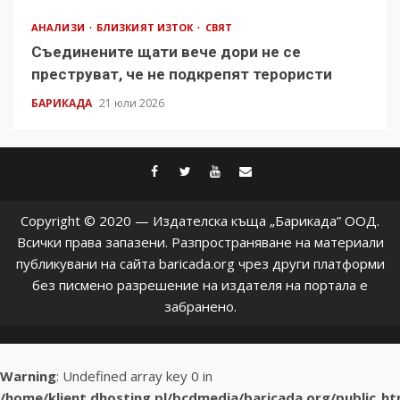
АНАЛИЗИ
БЛИЗКИЯТ ИЗТОК
СВЯТ
Съединените щати вече дори не се
преструват, че не подкрепят терористи
БАРИКАДА
21 юли 2026
facebook
twitter
youtube
contact@baric
Copyright © 2020 — Издателска къща „Барикада” ООД.
Всички права запазени. Разпространяване на материали
публикувани на сайта baricada.org чрез други платформи
без писмено разрешение на издателя на портала е
забранено.
Warning
: Undefined array key 0 in
/home/klient.dhosting.pl/bcdmedia/baricada.org/public_h