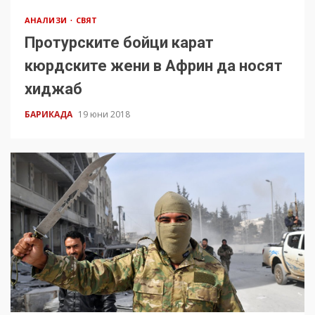
АНАЛИЗИ
СВЯТ
Протурските бойци карат
кюрдските жени в Африн да носят
хиджаб
БАРИКАДА
19 юни 2018