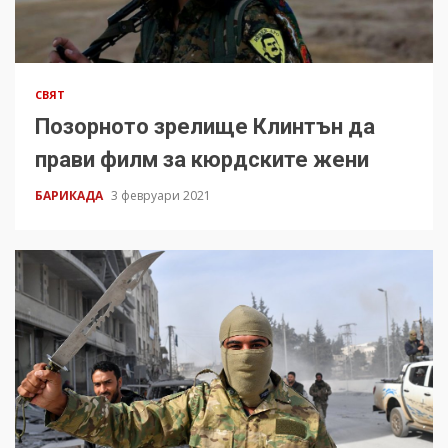
СВЯТ
Позорното зрелище Клинтън да
прави филм за кюрдските жени
БАРИКАДА
3 февруари 2021