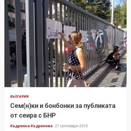
БЪЛГАРИЯ
Сем(н)ки и бонбонки за публиката
от сеира с БНР
Къдринка Къдринова
27 септември 2019