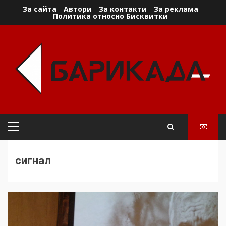
Skip
За сайта
Автори
За контакти
За реклама
Политика относно Бисквитки
to
content
Primary
Menu
сигнал