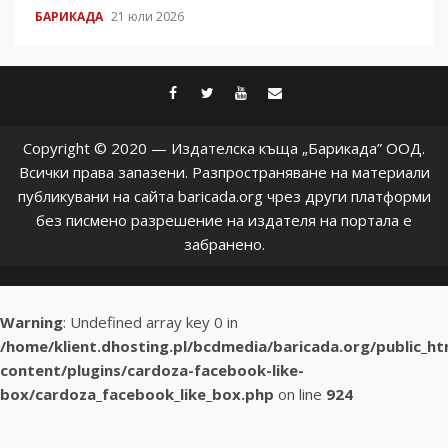
БАРИКАДА
21 юли 2026
facebook
twitter
youtube
contact@baric
Copyright © 2020 — Издателска къща „Барикада” ООД.
Всички права запазени. Разпространяване на материали
публикувани на сайта baricada.org чрез други платформи
без писмено разрешение на издателя на портала е
забранено.
Warning
: Undefined array key 0 in
/home/klient.dhosting.pl/bcdmedia/baricada.org/public_h
content/plugins/cardoza-facebook-like-
box/cardoza_facebook_like_box.php
on line
924