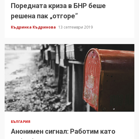
Поредната криза в БНР беше
решена пак „отгоре”
Къдринка Къдринова
13 септември 2019
БЪЛГАРИЯ
Анонимен сигнал: Работим като