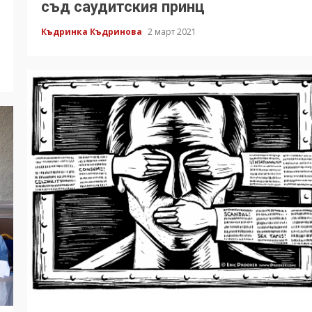
съд саудитския принц
Къдринка Къдринова
2 март 2021