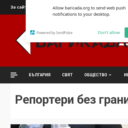
Skip
За сайта
Автори
За контакти
За реклама
Полит
Allow baricada.org to send web push
to
notifications to your desktop.
content
Don't allow
Powered by SendPulse
БЪЛГАРИЯ
СВЯТ
ОБЩЕСТВО
И
Репортери без гран