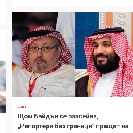
СВЯТ
Щом Байдън се разсейва,
„Репортери без граници” пращат на