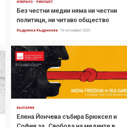
ИЗБРАНО
РИКОШЕТ
Без честни медии няма ни честни
политици, ни читаво общество
Къдринка Къдринова
16 октомври 2020
БЪЛГАРИЯ
Елена Йончева събира Брюксел и
София за „Свобода на медиите в