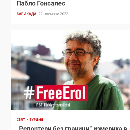
Пабло Гонсалес
БАРИКАДА
22 ноември 2022
СВЯТ
ТУРЦИЯ
„Репортери без граници“ измериха в