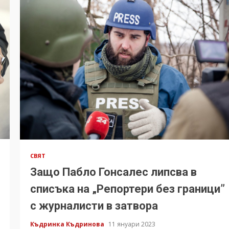
СВЯТ
Защо Пабло Гонсалес липсва в
списъка на „Репортери без граници”
с журналисти в затвора
Къдринка Къдринова
11 януари 2023