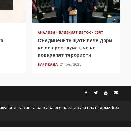
АНАЛИЗИ
БЛИЗКИЯТ ИЗТОК
СВЯТ
на
Съединените щати вече дори
в
не се преструват, че не
подкрепят терористи
БАРИКАДА
21 юли 2026
facebook
twitter
youtub
cont
кувани на сайта baricada.org чрез други платформи без