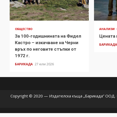
ОБЩЕСТВО
АНАЛИЗИ
За 100-годишнината на Фидел
Цената 
Кастро – изкачване на Черни
БАРИКАД
връх по неговите стъпки от
1972 г.
БАРИКАДА
27 юли 2026
Copyright © 2020 — Издателска къща „Барикада” ООД. В