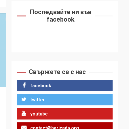
Последвайте ни във
facebook
Свържете се с нас
facebook
twitter
youtube
contact@baricada.org