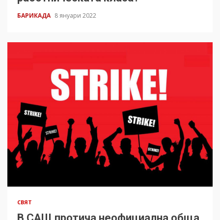
БАРИКАДА
8 януари 2022
СВЯТ
В САЩ протича неофициална обща