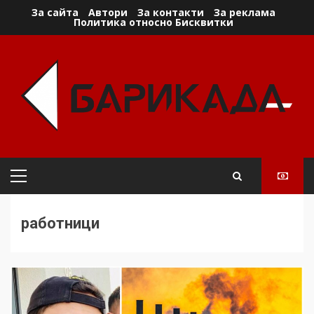
Skip
За сайта
Автори
За контакти
За реклама
Политика относно Бисквитки
to
content
Primary
Menu
работници