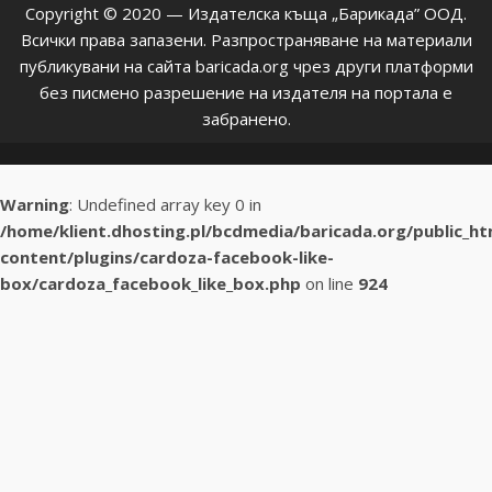
Copyright © 2020 — Издателска къща „Барикада” ООД.
Всички права запазени. Разпространяване на материали
публикувани на сайта baricada.org чрез други платформи
без писмено разрешение на издателя на портала е
забранено.
Warning
: Undefined array key 0 in
/home/klient.dhosting.pl/bcdmedia/baricada.org/public_h
content/plugins/cardoza-facebook-like-
box/cardoza_facebook_like_box.php
on line
924