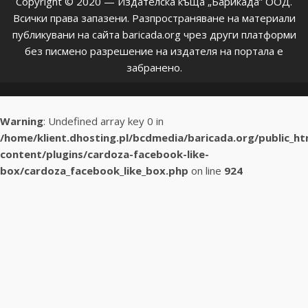
Copyright © 2020 — Издателска къща „Барикада” ООД.
Всички права запазени. Разпространяване на материали
публикувани на сайта baricada.org чрез други платформи
без писмено разрешение на издателя на портала е
забранено.
Warning
: Undefined array key 0 in
/home/klient.dhosting.pl/bcdmedia/baricada.org/public_h
content/plugins/cardoza-facebook-like-
box/cardoza_facebook_like_box.php
on line
924