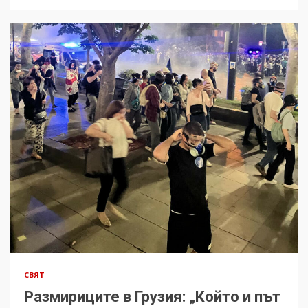
СВЯТ
Размириците в Грузия: „Който и път