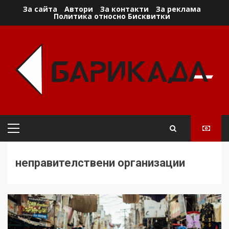
Skip
За сайта
Автори
За контакти
За реклама
Политика относно Бисквитки
to
content
Primary
Menu
неправителствени организации