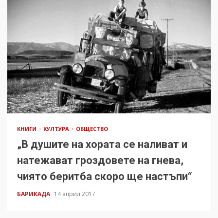
КНИГИ
КУЛТУРА
ОБЩЕСТВО
„В душите на хората се наливат и
натежават гроздовете на гнева,
чиято беритба скоро ще настъпи“
БАРИКАДА
14 април 2017