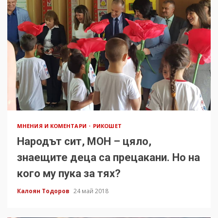
МНЕНИЯ И КОМЕНТАРИ
РИКОШЕТ
Народът сит, МОН – цяло,
знаещите деца са прецакани. Но на
кого му пука за тях?
Калоян Тодоров
24 май 2018