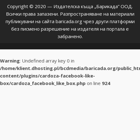
Copyright © 2020 — Издателска къща „Барикада” ООД.
Всички права запазени. Разпространяване на материали
публикувани на сайта baricada.org чрез други платформи
без писмено разрешение на издателя на портала е
забранено.
Warning
: Undefined array key 0 in
/home/klient.dhosting.pl/bcdmedia/baricada.org/public_h
content/plugins/cardoza-facebook-like-
box/cardoza_facebook_like_box.php
on line
924