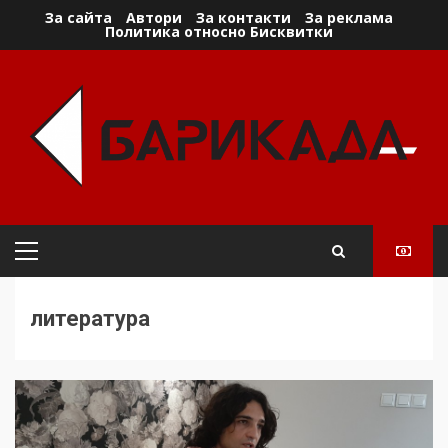
Skip
За сайта
Автори
За контакти
За реклама
Политика относно Бисквитки
to
content
Primary
Menu
литература