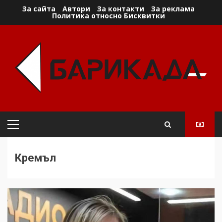
Skip
За сайта
Автори
За контакти
За реклама
Политика относно Бисквитки
to
content
Primary
Menu
Кремъл