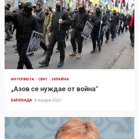
ИНТЕРВЮТА
СВЯТ
УКРАЙНА
„Азов се нуждае от война“
БАРИКАДА
8 януари 2022