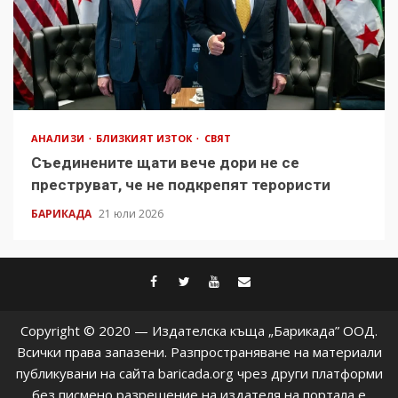
АНАЛИЗИ
БЛИЗКИЯТ ИЗТОК
СВЯТ
Съединените щати вече дори не се
преструват, че не подкрепят терористи
БАРИКАДА
21 юли 2026
facebook
twitter
youtube
contact@baric
Copyright © 2020 — Издателска къща „Барикада” ООД.
Всички права запазени. Разпространяване на материали
публикувани на сайта baricada.org чрез други платформи
без писмено разрешение на издателя на портала е