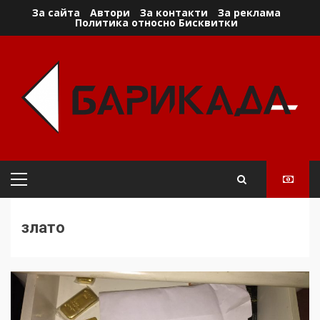
Skip
За сайта
Автори
За контакти
За реклама
Политика относно Бисквитки
to
content
Primary
Menu
злато