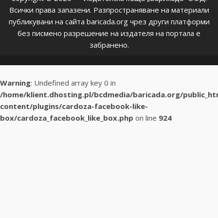
Всички права запазени. Разпространяване на материали
публикувани на сайта baricada.org чрез други платформи
без писмено разрешение на издателя на портала е
забранено.
Warning
: Undefined array key 0 in
/home/klient.dhosting.pl/bcdmedia/baricada.org/public_h
content/plugins/cardoza-facebook-like-
box/cardoza_facebook_like_box.php
on line
924