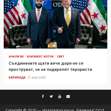
АНАЛИЗИ
БЛИЗКИЯТ ИЗТОК
СВЯТ
Съединените щати вече дори не се
преструват, че не подкрепят терористи
БАРИКАДА
21 юли 2026
facebook
twitter
youtube
contact@baric
Copyright © 2020 — Издателска къща „Барикада” ООД.