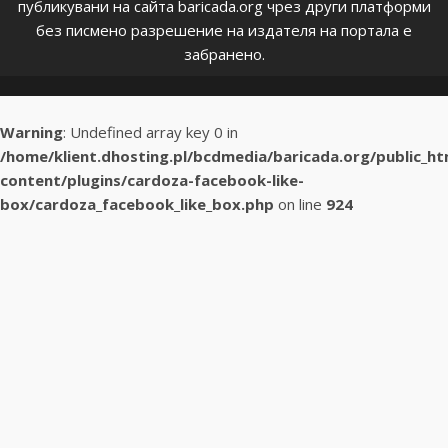
публикувани на сайта baricada.org чрез други платформи
без писмено разрешение на издателя на портала е
забранено.
Warning
: Undefined array key 0 in
/home/klient.dhosting.pl/bcdmedia/baricada.org/public_h
content/plugins/cardoza-facebook-like-
box/cardoza_facebook_like_box.php
on line
924