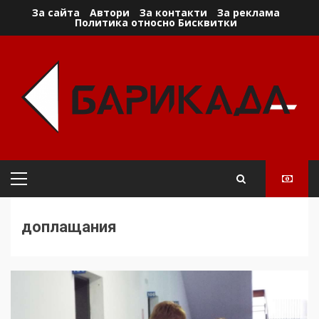
Skip
За сайта
Автори
За контакти
За реклама
Политика относно Бисквитки
to
content
Primary
Menu
доплащания