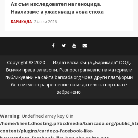
Аз съм изследовател на геноцида.
Навлизаме в ужасяваща нова епоха
БАРИКАДА
24 юли 2026
facebook
twitter
youtube
contact@baric
Copyright © 2020 — Издателска къща „Барикада” ООД.
Всички права запазени. Разпространяване на материали
публикувани на сайта baricada.org чрез други платформи
без писмено разрешение на издателя на портала е
забранено.
Warning
: Undefined array key 0 in
/home/klient.dhosting.pl/bcdmedia/baricada.org/public_h
content/plugins/cardoza-facebook-like-