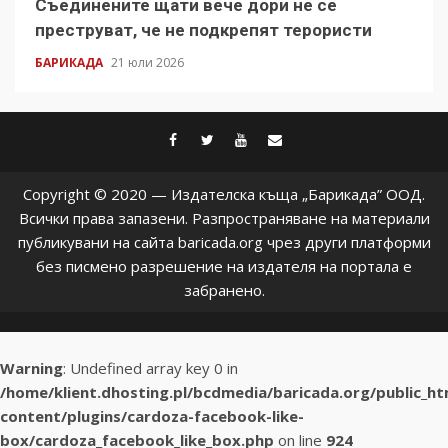
Съединените щати вече дори не се
преструват, че не подкрепят терористи
БАРИКАДА
21 юли 2026
facebook
twitter
youtube
contact@baric
Copyright © 2020 — Издателска къща „Барикада” ООД.
Всички права запазени. Разпространяване на материали
публикувани на сайта baricada.org чрез други платформи
без писмено разрешение на издателя на портала е
забранено.
Warning
: Undefined array key 0 in
/home/klient.dhosting.pl/bcdmedia/baricada.org/public_h
content/plugins/cardoza-facebook-like-
box/cardoza_facebook_like_box.php
on line
924