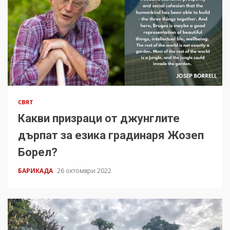
СВЯТ
Какви призраци от джунглите
дърпат за езика градинаря Жозеп
Борел?
БАРИКАДА
26 октомври 2022