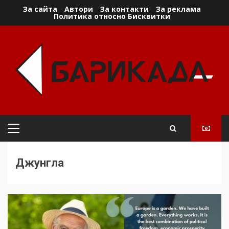
Skip
За сайта
Автори
За контакти
За реклама
Политика относно Бисквитки
to
content
Primary
Menu
Джунгла