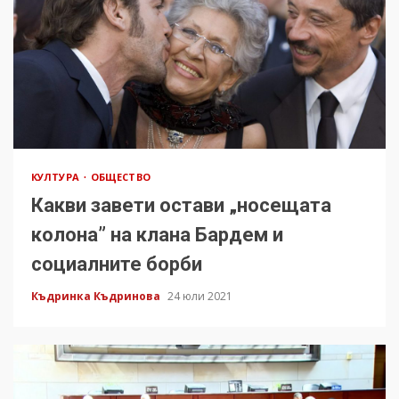
КУЛТУРА
ОБЩЕСТВО
Какви завети остави „носещата
колона” на клана Бардем и
социалните борби
Къдринка Къдринова
24 юли 2021