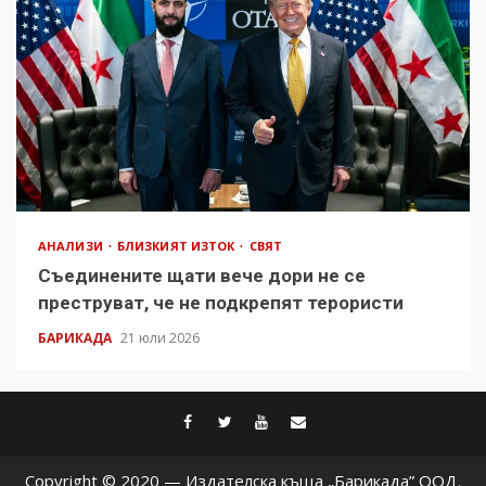
АНАЛИЗИ
БЛИЗКИЯТ ИЗТОК
СВЯТ
Съединените щати вече дори не се
преструват, че не подкрепят терористи
БАРИКАДА
21 юли 2026
facebook
twitter
youtube
contact@baric
Copyright © 2020 — Издателска къща „Барикада” ООД.