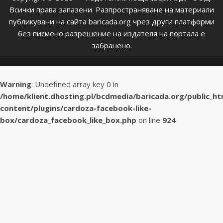
Всички права запазени. Разпространяване на материали
публикувани на сайта baricada.org чрез други платформи
без писмено разрешение на издателя на портала е
забранено.
Warning
: Undefined array key 0 in
/home/klient.dhosting.pl/bcdmedia/baricada.org/public_h
content/plugins/cardoza-facebook-like-
box/cardoza_facebook_like_box.php
on line
924