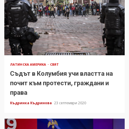
ЛАТИНСКА АМЕРИКА
СВЯТ
Съдът в Колумбия учи властта на
почит към протести, граждани и
права
Къдринка Къдринова
23 септември 2020