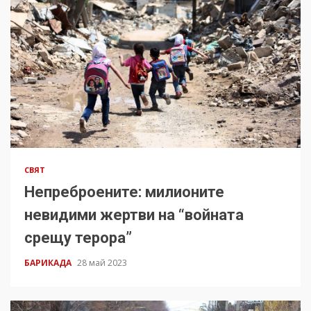
СВЯТ
Непреброените: милионите
невидими жертви на “войната
срещу терора”
БАРИКАДА
28 май 2023