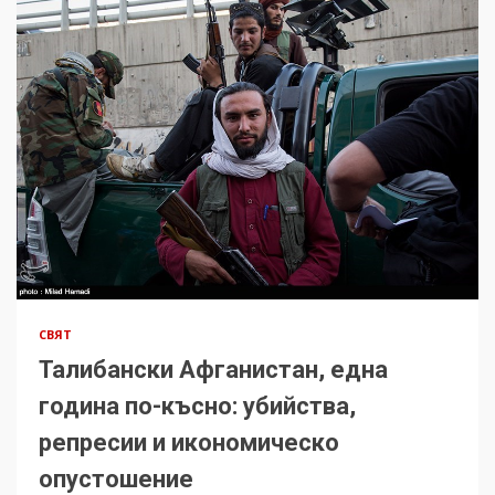
СВЯТ
Талибански Афганистан, една
година по-късно: убийства,
репресии и икономическо
опустошение