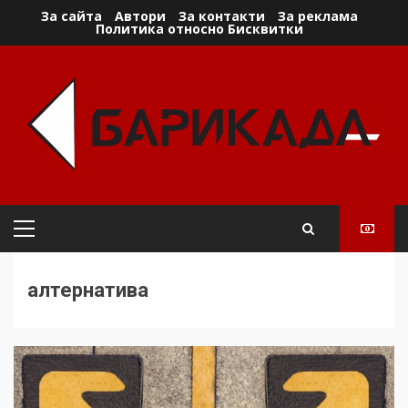
Skip
За сайта
Автори
За контакти
За реклама
Политика относно Бисквитки
to
content
Primary
Menu
алтернатива