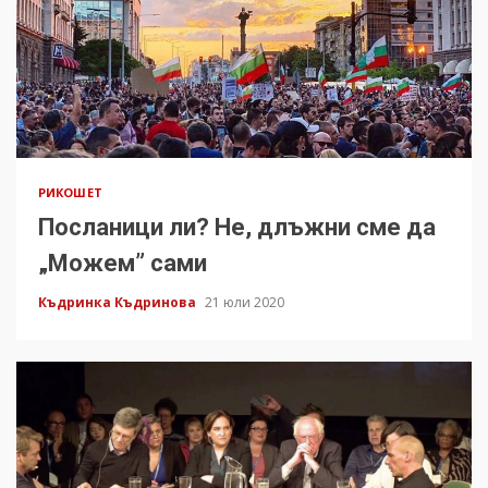
РИКОШЕТ
Посланици ли? Не, длъжни сме да
„Можем” сами
Къдринка Къдринова
21 юли 2020