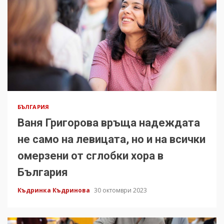
БЪЛГАРИЯ
Ваня Григорова връща надеждата
не само на левицата, но и на всички
омерзени от сглобки хора в
България
Къдринка Къдринова
30 октомври 2023