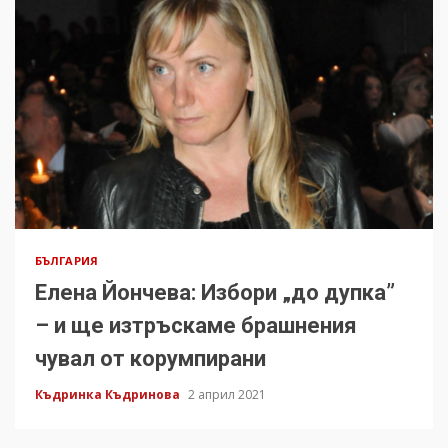
БЪЛГАРИЯ
Елена Йончева: Избори „до дупка”
– и ще изтръскаме брашнения
чувал от корумпирани
Къдринка Къдринова
2 април 2021