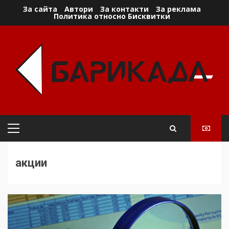
Skip
За сайта
Автори
За контакти
За реклама
Политика относно Бисквитки
to
content
Primary
Menu
акции