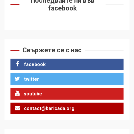
Последвайте ни във
facebook
Свържете се с нас
facebook
twitter
youtube
contact@baricada.org