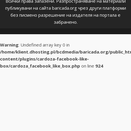
Всички права запазени. Разпространяване на материали
публикувани на сайта baricada.org чрез други платформи
без писмено разрешение на издателя на портала е
забранено.
Warning
: Undefined array key 0 in
/home/klient.dhosting.pl/bcdmedia/baricada.org/public_h
content/plugins/cardoza-facebook-like-
box/cardoza_facebook_like_box.php
on line
924