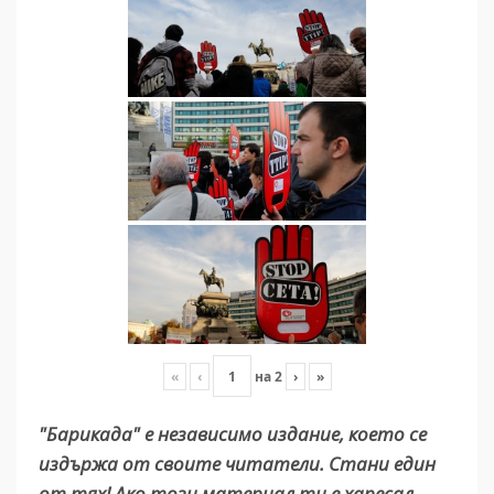
«
‹
на
2
›
»
"Барикада" е независимо издание, което се
издържа от своите читатели. Стани един
от тях! Ако този материал ти е харесал,