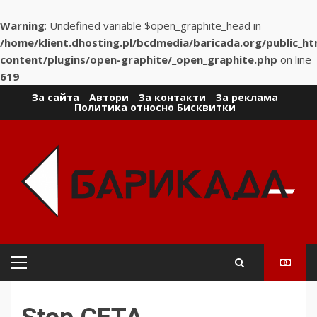
Warning
: Undefined variable $open_graphite_head in
/home/klient.dhosting.pl/bcdmedia/baricada.org/public_h
content/plugins/open-graphite/_open_graphite.php
on line
619
Skip
За сайта
Автори
За контакти
За реклама
Политика относно Бисквитки
to
content
Primary
Menu