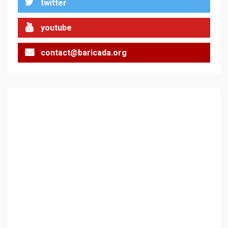
twitter
Цената на войната
youtube
2
contact@baricada.org
Аз съм изследовател на
геноцида. Навлизаме в
ужасяваща нова епоха
3
Съединените щати вече
дори не се преструват, че
не подкрепят терористи
4
Как се вземат милиони за
чужд труд