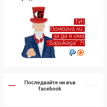
5
136 страни в ООН
подкрепиха Куба, България
избра да е сред 30
„въздържали се“
6
Удължаването на „Чат
контрола“ в ЕС е обида за
демокрацията
7
За 100-годишнината на
Последвайте ни във
Фидел Кастро – изкачване
facebook
на Черни връх по неговите
стъпки от 1972 г.
1