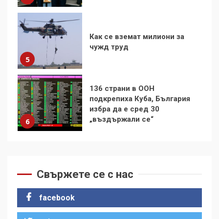
5
136 страни в ООН
подкрепиха Куба, България
избра да е сред 30
„въздържали се“
6
Удължаването на „Чат
контрола“ в ЕС е обида за
демокрацията
7
За 100-годишнината на
Фидел Кастро – изкачване
Свържете се с нас
на Черни връх по неговите
стъпки от 1972 г.
1
facebook