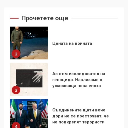
Цената на войната
Прочетете още
2
Аз съм изследовател на
геноцида. Навлизаме в
ужасяваща нова епоха
3
Съединените щати вече
дори не се преструват, че
не подкрепят терористи
4
Как се вземат милиони за
чужд труд