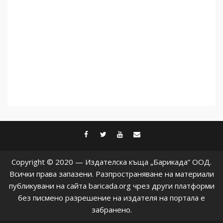
5
facebook
twitter
youtube
contact@baric
Copyright © 2020 — Издателска къща „Барикада” ООД.
Всички права запазени. Разпространяване на материали
публикувани на сайта baricada.org чрез други платформи
без писмено разрешение на издателя на портала е
забранено.