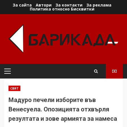
Skip
За сайта
Автори
За контакти
За реклама
Политика относно Бисквитки
to
content
Primary
Menu
СВЯТ
Мадуро печели изборите във
Венесуела. Опозицията отхвърля
резултата и зове армията за намеса