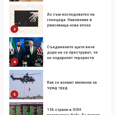
Съединените щати вече
дори не се преструват, че
не подкрепят терористи
4
Как се вземат милиони за
чужд труд
5
136 страни в ООН
подкрепиха Куба, България
избра да е сред 30
„въздържали се“
6
Удължаването на „Чат