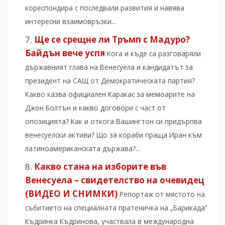
кореспондира с последвали развития и навява
интересни взаимовръзки...
Ще се срещне ли Тръмп с Мадуро?
Байдън вече успя
Кога и къде са разговаряли
държавният глава на Венесуела и кандидатът за
президент на САЩ от Демократическата партия?
Какво казва официален Каракас за мемоарите на
Джон Болтън и какво договори с част от
опозицията? Как и откога Вашингтон си придърпва
венесуелски активи? Що за кораби праща Иран към
латиноамериканската държава?...
Какво стана на изборите във
Венесуела – свидетелство на очевидец
(ВИДЕО И СНИМКИ)
Репортаж от мястото на
събитието на специалната пратеничка на „Барикада”
Къдринка Къдринова, участвала в международна