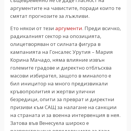
същевременно не се даде гласност на
аргументите на чавистите, поради които те
смятат прогнозите за лъжливи.
Ето някои от тези
аргументи
. Преди всичко,
радикалният сектор на опозицията,
олицетворяван от силната фигура в
кампанията на Гонсалес Урутия – Мария
Корина Мачадо, няма влияние извън
големите градове и директно отблъсква
масови избирател, защото в миналото е
бил иницитор на много предизвикали
кръвопролития и жертви улични
безредици, опити за преврат и директни
призиви към САЩ за налагане на санкции
на страната и за военна интервенция в нея.
Затова във Венесуела широко е
разпространено определението за тази