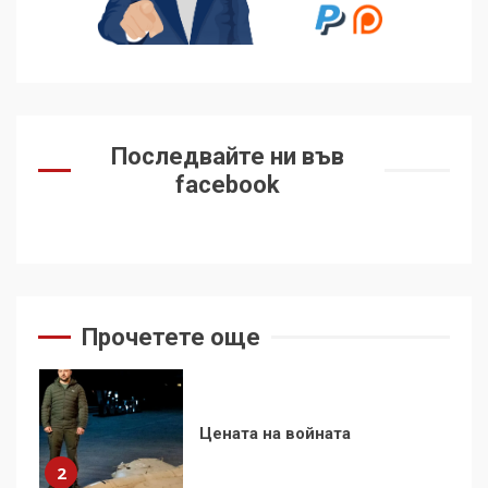
контрола“ в ЕС е обида за
демокрацията
7
За 100-годишнината на
Фидел Кастро – изкачване
Последвайте ни във
на Черни връх по неговите
facebook
стъпки от 1972 г.
1
Цената на войната
2
Прочетете още
Аз съм изследовател на
геноцида. Навлизаме в
ужасяваща нова епоха
3