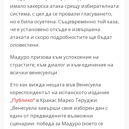
имало хакерска атака срещу избирателната
система, с цел да се провали гласуването,
но е била осуетена. Същевременно той каза,
че е установено откъде е извършена
атаката и скоро подробностите ще бъдат
оповестени.
Мадуро призова към успокоение на
страстите, към диалог и към единение на
всички венесуелци.
Ето как вижда нещата във Венесуела
кореспондентът на испанското издание
„Публико“
в Кракас Марко Теруджи:
„Венесуела завърши своя изборен ден с
един от предвидените възможни
сценарии: победа за Мадуро (което се