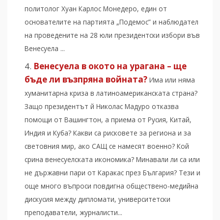
политолог Хуан Карлос Монедеро, един от
основателите на партията „Подемос” и наблюдател
на проведените на 28 юли президентски избори във
Венесуела ...
Венесуела в окото на урагана – ще
бъде ли възпряна войната?
Има или няма
хуманитарна криза в латиноамериканската страна?
Защо президентът й Николас Мадуро отказва
помощи от Вашингтон, а приема от Русия, Китай,
Индия и Куба? Какви са рисковете за региона и за
световния мир, ако САЩ се намесят военно? Кой
срина венесуелската икономика? Минавали ли са или
не държавни пари от Каракас през България? Тези и
още много въпроси повдигна обществено-медийна
дискусия между дипломати, университетски
преподаватели, журналисти...