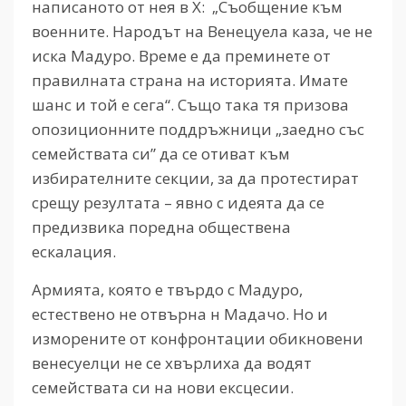
написаното от нея в Х: „Съобщение към
военните. Народът на Венецуела каза, че не
иска Мадуро. Време е да преминете от
правилната страна на историята. Имате
шанс и той е сега“. Също така тя призова
опозиционните поддръжници „заедно със
семействата си” да се отиват към
избирателните секции, за да протестират
срещу резултата – явно с идеята да се
предизвика поредна обществена
ескалация.
Армията, която е твърдо с Мадуро,
естествено не отвърна н Мадачо. Но и
изморените от конфронтации обикновени
венесуелци не се хвърлиха да водят
семействата си на нови ексцесии.