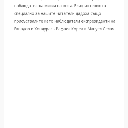
наблюдателска мисия на вота. Блиц-интервюта
специално за нашите читатели дадоха също
присъствалите като наблюдатели експрезиденти на
Еквадор и Хондурас - Рафаел Кореа и Мануел Селая....