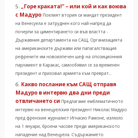
„Горе краката!” – или кой и как воюва
с Мадуро
Поелият втория си мандат президент
на Венесуела е затруднен кого най-напред да
почерпи за циментирането си във властта -
Държавния департамента на САЩ, Организацията
на американските държави или папагалстващия
рефрените им новоизпечен шеф на опозиционния
парламент в Каракас, самообявил се за временен
президент и призовал армията към преврат...
Какво послание към САЩ отправя
Мадуро в интервю два дни преди
отвличането си
Предлагаме емблематичното
интервю на венецуелския президент Николас Мадуро
пред френския журналист Игнасио Рамоне, излязло
на 1 януари, броени часове преди американското
нападение над Венецуела. Съдържанието