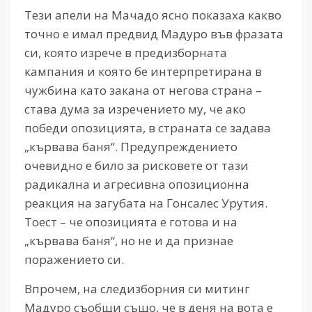
Тези апели на Мачадо ясно показаха какво
точно е имал предвид Мадуро във фразата
си, която изрече в предизборната
кампания и която бе интерпретирана в
чужбина като закана от негова страна –
става дума за изречението му, че ако
победи опозицията, в страната се задава
„кървава баня“. Предупреждението
очевидно е било за рисковете от тази
радикална и агресивна опозиционна
реакция на загубата на Гонсалес Урутия.
Тоест – че опозицията е готова и на
„кървава баня“, но не и да признае
поражението си.
Впрочем, на следизборния си митинг
Мадуро съобщи също, че в деня на вота е