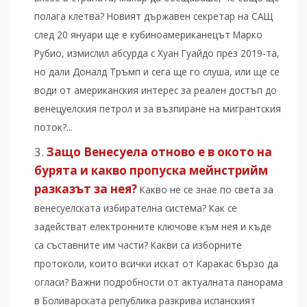
полага клетва? Новият държавен секретар на САЩ
след 20 януари ще е кубиноамериканецът Марко
Рубио, измислил абсурда с Хуан Гуайдо през 2019-та,
но дали Доналд Тръмп и сега ще го слуша, или ще се
води от американския интерес за реален достъп до
венецуелския петрол и за възпиране на мигрантския
поток?...
Защо Венесуела отново е в окото на
бурята и какво пропуска мейнстрийм
разказът за нея?
Какво не се знае по света за
венесуелската избирателна система? Как се
задействат електронните ключове към нея и къде
са съставните им части? Какви са изборните
протоколи, които всички искат от Каракас бързо да
огласи? Важни подробности от актуалната панорама
в Боливарската република разкрива испанският