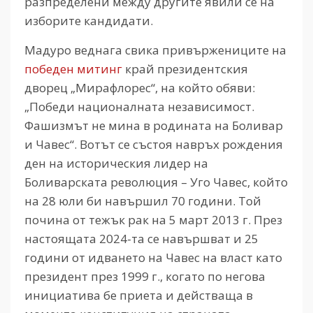
разпределени между другите явили се на
изборите кандидати.
Мадуро веднага свика привържениците на
победен митинг
край президентския
дворец „Мирафлорес“, на който обяви:
„Победи националната независимост.
Фашизмът не мина в родината на Боливар
и Чавес“. Вотът се състоя навръх рождения
ден на историческия лидер на
Боливарската революция – Уго Чавес, който
на 28 юли би навършил 70 години. Той
почина от тежък рак на 5 март 2013 г. През
настоящата 2024-та се навършват и 25
години от идването на Чавес на власт като
президент през 1999 г., когато по негова
инициатива бе приета и действаща в