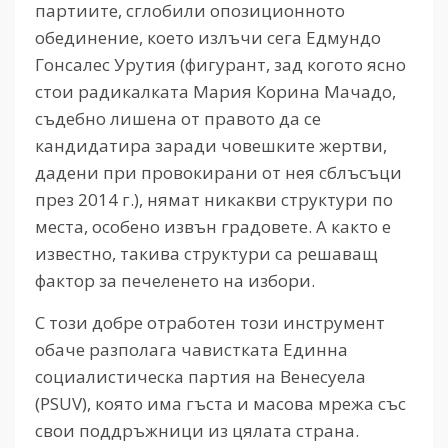
партиите, сглобили опозиционното
обединение, което излъчи сега Едмундо
Гонсалес Урутия (фигурант, зад когото ясно
стои радикалката Мария Корина Мачадо,
съдебно лишена от правото да се
кандидатира заради човешките жертви,
дадени при провокирани от нея сблъсъци
през 2014 г.), нямат никакви структури по
места, особено извън градовете. А както е
известно, такива структури са решаващ
фактор за печеленето на избори.
С този добре отработен този инструмент
обаче разполага чавистката Единна
социалистическа партия на Венесуела
(PSUV), която има гъста и масова мрежа със
свои поддръжници из цялата страна.