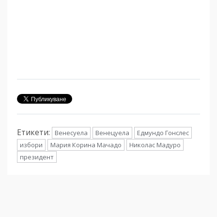
Етикети:
Венесуела
Венецуела
Едмундо Гонслес
избори
Мария Корина Мачадо
Николас Мадуро
президент