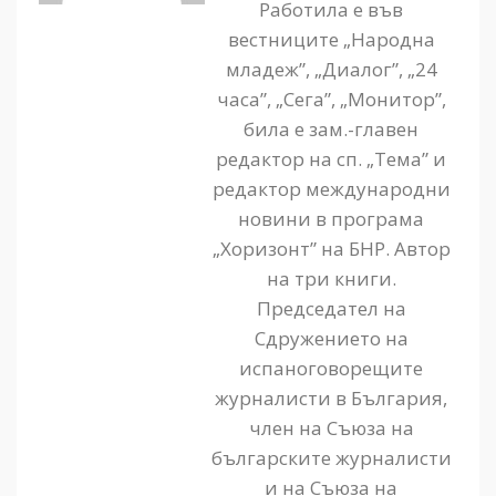
Работила е във
вестниците „Народна
младеж”, „Диалог”, „24
часа”, „Сега”, „Монитор”,
била е зам.-главен
редактор на сп. „Тема” и
редактор международни
новини в програма
„Хоризонт” на БНР. Автор
на три книги.
Председател на
Сдружението на
испаноговорещите
журналисти в България,
член на Съюза на
българските журналисти
и на Съюза на