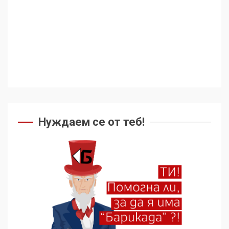
Съединените щати вече
дори не се преструват, че
не подкрепят терористи
4
Как се вземат милиони за
чужд труд
Нуждаем се от теб!
5
136 страни в ООН
подкрепиха Куба, България
избра да е сред 30
„въздържали се“
6
Удължаването на „Чат