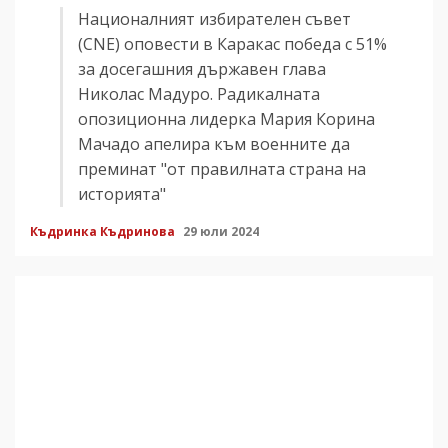
Националният избирателен съвет
(CNE) оповести в Каракас победа с 51%
за досегашния държавен глава
Николас Мадуро. Радикалната
опозиционна лидерка Мария Корина
Мачадо апелира към военните да
преминат "от правилната страна на
историята"
Къдринка Къдринова
29 юли 2024