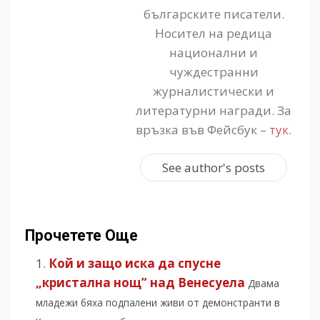
българските писатели.
Носител на редица
национални и
чуждестранни
журналистически и
литературни награди. За
връзка във Фейсбук –
тук
.
See author's posts
Прочетете Още
Кой и защо иска да спусне
„кристална нощ” над Венесуела
Двама
младежи бяха подпалени живи от демонстранти в