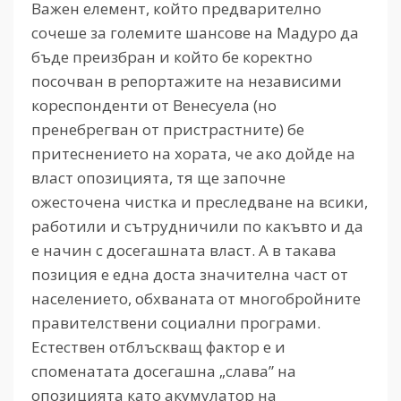
Важен елемент, който предварително
сочеше за големите шансове на Мадуро да
бъде преизбран и който бе коректно
посочван в репортажите на независими
кореспонденти от Венесуела (но
пренебрегван от пристрастните) бе
притеснението на хората, че ако дойде на
власт опозицията, тя ще започне
ожесточена чистка и преследване на всики,
работили и сътрудничили по какъвто и да
е начин с досегашната власт. А в такава
позиция е една доста значителна част от
населението, обхваната от многобройните
правителствени социални програми.
Естествен отблъскващ фактор е и
споменатата досегашна „слава” на
опозицията като акумулатор на