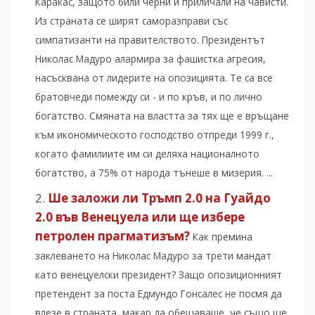
Каракас, защото били черни и приличали на чависти.
Из страната се ширят саморазправи със
симпатизанти на правителството. Президентът
Николас Мадуро алармира за фашистка агресия,
насъсквана от лидерите на опозицията. Те са все
братовчеди помежду си - и по кръв, и по лично
богатство. Смяната на властта за тях ще е връщане
към икономическото господство отпреди 1999 г.,
когато фамилиите им си деляха националното
богатство, а 75% от народа тънеше в мизерия. ...
Ше заложи ли Тръмп 2.0 на Гуайдо
2.0 във Венецуела или ще избере
петролен прагматизъм?
Как премина
заклеването на Николас Мадуро за трети мандат
като венецуелски президент? Защо опозиционният
претендент за поста Едмундо Гонсалес не посмя да
влезе в страната, макар да обещаваше, че също ще