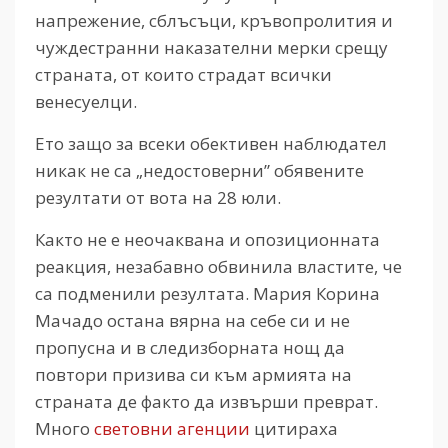
напрежение, сблъсъци, кръвопролития и
чуждестранни наказателни мерки срещу
страната, от които страдат всички
венесуелци.
Ето защо за всеки обективен наблюдател
никак не са „недостоверни” обявените
резултати от вота на 28 юли.
Както не е неочаквана и опозиционната
реакция, незабавно обвинила властите, че
са подменили резултата. Мария Корина
Мачадо остана вярна на себе си и не
пропусна и в следизборната нощ да
повтори призива си към армията на
страната де факто да извърши преврат.
Много
световни агенции
цитираха