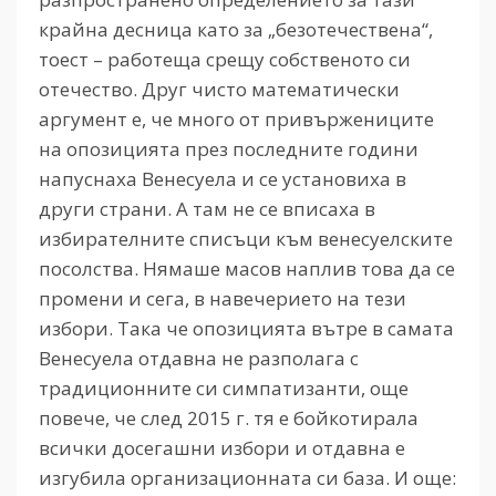
крайна десница като за „безотечествена“,
тоест – работеща срещу собственото си
отечество. Друг чисто математически
аргумент е, че много от привържениците
на опозицията през последните години
напуснаха Венесуела и се установиха в
други страни. А там не се вписаха в
избирателните списъци към венесуелските
посолства. Нямаше масов наплив това да се
промени и сега, в навечерието на тези
избори. Така че опозицията вътре в самата
Венесуела отдавна не разполага с
традиционните си симпатизанти, още
повече, че след 2015 г. тя е бойкотирала
всички досегашни избори и отдавна е
изгубила организационната си база. И още: