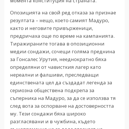
момента конституция на страната.
Опозицията на свой ред отказа за признае
резултата – нещо, което самият Мадуро,
както и неговите привърженици,
предричаха още по време на кампанията.
Тиражираните тогава в опозиционни
медии сондажи, сочещи голяма преднина
за Гонсалес Урутия, нееднократно бяха
определяни от чависткия лагер като
нереални и фалшиви, преследващи
единствената цел да създадат легенда за
сериозна обществена подкрепа за
съперника на Мадуро, за да се използва тя
след вота за оспорване на достоверността
му. Тези сондажи бяха широко
разгласявани и в чужбина, където