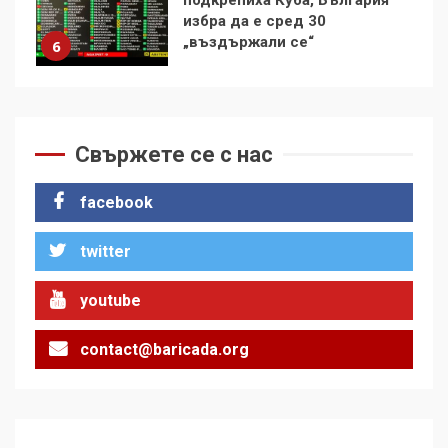
контрола“ в ЕС е обида за
демокрацията
7
За 100-годишнината на
Фидел Кастро – изкачване
на Черни връх по неговите
Свържете се с нас
стъпки от 1972 г.
1
facebook
twitter
Цената на войната
2
youtube
contact@baricada.org
Аз съм изследовател на
геноцида. Навлизаме в
ужасяваща нова епоха
3