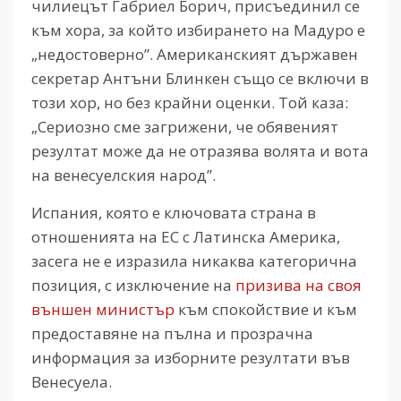
чилиецът Габриел Борич, присъединил се
към хора, за който избирането на Мадуро е
„недостоверно”. Американският държавен
секретар Антъни Блинкен също се включи в
този хор, но без крайни оценки. Той каза:
„Сериозно сме загрижени, че обявеният
резултат може да не отразява волята и вота
на венесуелския народ”.
Испания, която е ключовата страна в
отношенията на ЕС с Латинска Америка,
засега не е изразила никаква категорична
позиция, с изключение на
призива на своя
външен министър
към спокойствие и към
предоставяне на пълна и прозрачна
информация за изборните резултати във
Венесуела.