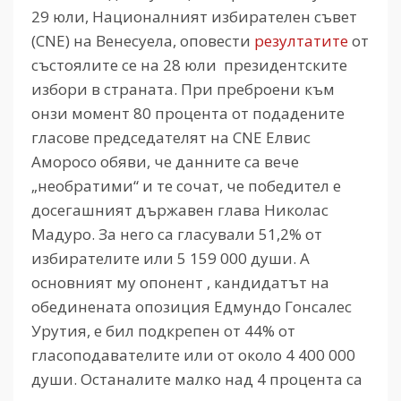
29 юли, Националният избирателен съвет
(CNE) на Венесуела, оповести
резултатите
от
състоялите се на 28 юли президентските
избори в страната. При преброени към
онзи момент 80 процента от подадените
гласове председателят на CNE Елвис
Аморосо обяви, че данните са вече
„необратими“ и те сочат, че победител е
досегашният държавен глава Николас
Мадуро. За него са гласували 51,2% от
избирателите или 5 159 000 души. А
основният му опонент , кандидатът на
обединената опозиция Едмундо Гонсалес
Урутия, е бил подкрепен от 44% от
гласоподавателите или от около 4 400 000
души. Останалите малко над 4 процента са