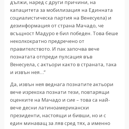
дължи, наред с други причини, на
капацитета за мобилизация на Единната
социалистическа партия на Венесуела) и
дезинформация от страна Мачадо, че
всъщност Мадуро е бил победен. Това беше
неколкократно предречено от
правителството. И пак започва вече
познатата отпреди пулсация във
Венесуела, с актьори както в страната, така
и извън нея…”
Да, извън нея веднага познатите актьори
вече изрекоха познати тези, повтарящи
оценките на Мачадо и сие – това са най-
вече десни латиноамерикански
президенти, настоящи и бивши, но и с
един минаващ за ляв сред тях, а именно