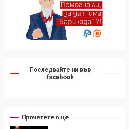
„въздържали се“
6
Удължаването на „Чат
контрола“ в ЕС е обида за
демокрацията
7
За 100-годишнината на
Фидел Кастро – изкачване
Последвайте ни във
на Черни връх по неговите
facebook
стъпки от 1972 г.
1
Цената на войната
2
Прочетете още