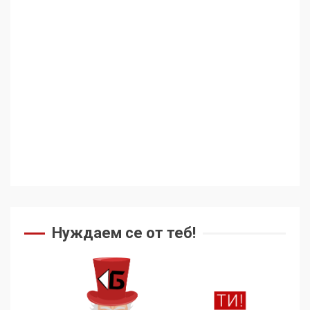
Аз съм изследовател на
геноцида. Навлизаме в
ужасяваща нова епоха
3
Съединените щати вече
дори не се преструват, че
не подкрепят терористи
4
Как се вземат милиони за
чужд труд
Нуждаем се от теб!
5
136 страни в ООН
подкрепиха Куба, България
избра да е сред 30