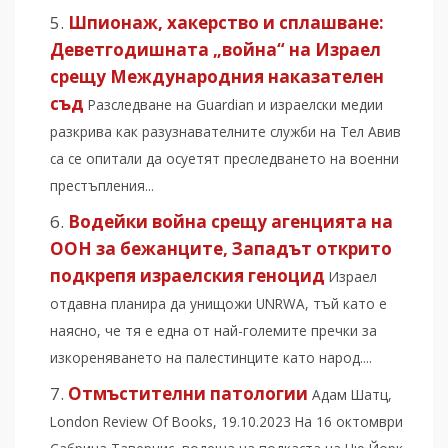
Шпионаж, хакерство и сплашване:
Деветгодишната „война“ на Израел
срещу Международния наказателен
съд
Разследване на Guardian и израелски медии
разкрива как разузнавателните служби на Тел Авив
са се опитали да осуетят преследването на военни
престъпления...
Водейки война срещу агенцията на
ООН за бежанците, Западът открито
подкрепя израелския геноцид
Израел
отдавна планира да унищожи UNRWA, тъй като е
наясно, че тя е една от най-големите пречки за
изкореняването на палестинците като народ....
Отмъстителни патологии
Адам Шатц,
London Review Of Books, 19.10.2023 На 16 октомври