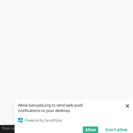
×
Allow baricada.org to send web push
notifications to your desktop.
Powered by SendPulse
Този сайт използва бисквитки (cookies). Ако желаете можете да научите
Allow
Don't allow