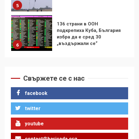
„въздържали се“
6
Удължаването на „Чат
контрола“ в ЕС е обида за
демокрацията
7
За 100-годишнината на
Фидел Кастро – изкачване
на Черни връх по неговите
Свържете се с нас
стъпки от 1972 г.
1
facebook
twitter
Цената на войната
2
youtube
contact@baricada.org