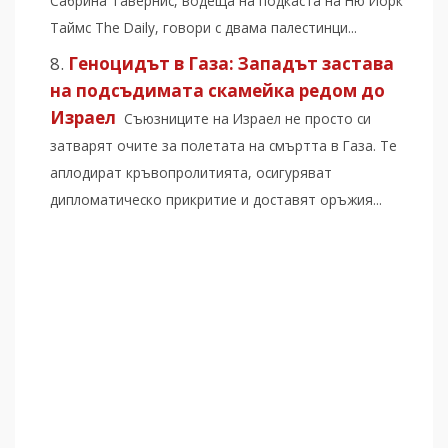
Сабрина Тавернис, водеща на подкаста на Ню Йорк
Таймс The Daily, говори с двама палестинци...
Геноцидът в Газа: Западът застава
на подсъдимата скамейка редом до
Израел
Съюзниците на Израел не просто си
затварят очите за полетата на смъртта в Газа. Те
аплодират кръвопролитията, осигуряват
дипломатическо прикритие и доставят оръжия...