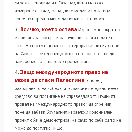
си ход в геноцида и в Газа надвисва масово
измиране от глад, западните медии и политици
започват предпазливо да повдигат въпроса...
Всичко, което остава
Израел многократно
е причинявал смърт и разрушения на жителите на
Газа. Но в отмъщението за терористичните актове
на Хамас се вижда нещо много по-лошо от преди:
намерение за етническо прочистване...
Защо международното право не
може да спаси Палестина
Според
разбирането на либералите, законът е единствено
средство за постигане на справедливост. Пълният
провал на "международното право" да спре или
поне да забави бруталния израелски колониален
проект обаче демонстрира, че само по себе си то не
може да постигне нищо...