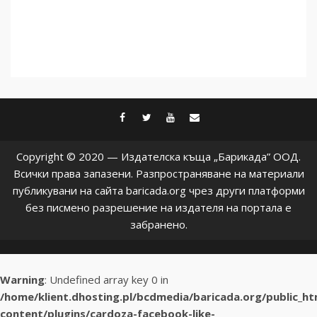
facebook
twitter
youtube
contact@baric
Copyright © 2020 — Издателска къща „Барикада” ООД.
Всички права запазени. Разпространяване на материали
публикувани на сайта baricada.org чрез други платформи
без писмено разрешение на издателя на портала е
забранено.
Warning
: Undefined array key 0 in
/home/klient.dhosting.pl/bcdmedia/baricada.org/public_h
content/plugins/cardoza-facebook-like-