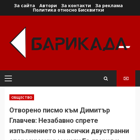
Skip
За сайта
Автори
За контакти
За реклама
Политика относно Бисквитки
to
content
Primary
Menu
ОБЩЕСТВО
Отворено писмо към Димитър
Главчев: Незабавно спрете
изпълнението на всички двустранни