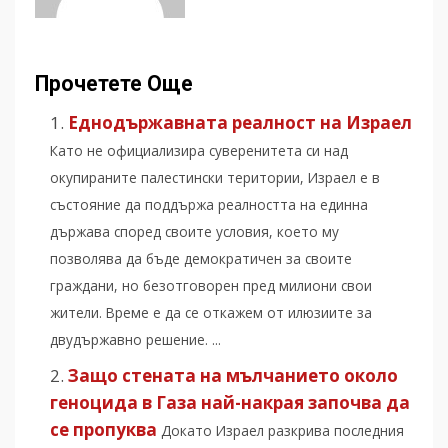
Прочетете Още
Еднодържавната реалност на Израел
Като не официализира суверенитета си над
окупираните палестински територии, Израел е в
състояние да поддържа реалността на единна
държава според своите условия, което му
позволява да бъде демократичен за своите
граждани, но безотговорен пред милиони свои
жители. Време е да се откажем от илюзиите за
двудържавно решение. ...
Защо стената на мълчанието около
геноцида в Газа най-накрая започва да
се пропуква
Докато Израел разкрива последния