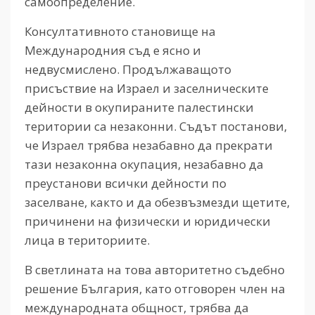
самоопределение.
Консултативното становище на
Международния съд е ясно и
недвусмислено. Продължаващото
присъствие на Израел и заселническите
дейности в окупираните палестински
територии са незаконни. Съдът постанови,
че Израел трябва незабавно да прекрати
тази незаконна окупация, незабавно да
преустанови всички дейности по
заселване, както и да обезвъзмезди щетите,
причинени на физически и юридически
лица в териториите.
В светлината на това авторитетно съдебно
решение България, като отговорен член на
международната общност, трябва да