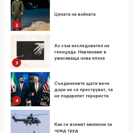
Аз съм изследовател на
геноцида. Навлизаме в
ужасяваща нова епоха
3
Съединените щати вече
дори не се преструват, че
не подкрепят терористи
4
Как се вземат милиони за
чужд труд
5
136 страни в ООН
подкрепиха Куба, България
избра да е сред 30