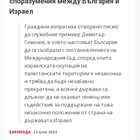
споразумения между България и
Израел
Граждани изпратиха отворено писмо
да служебния премиер Димитър
Главчев, в което настояват България
да се съобрази с постановленията на
Международния съд, според които
израелската окупация на
палестинските територии е незаконна
и трябва да бъде незабавно
прекратена, а всички държави са
длъжни да не оказват помощ или
съдействие за поддържане на това
незаконно положение от страна на
държавата Израел
БАРИКАДА
23 юли 2024