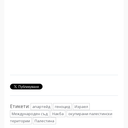
Етикети:
апартейд
геноцид
Израел
Международен съд
Накба
окупирани палестински
територии
Палестина