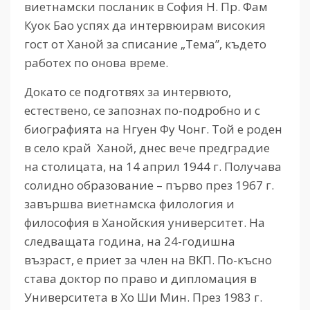
виетнамски посланик в София Н. Пр. Фам
Куок Бао успях да интервюирам високия
гост от Ханой за списание „Тема”, където
работех по онова време.
Докато се подготвях за интервюто,
естествено, се запознах по-подробно и с
биографията на Нгуен Фу Чонг. Той е роден
в село край Ханой, днес вече предградие
на столицата, на 14 април 1944 г. Получава
солидно образование – първо през 1967 г.
завършва виетнамска филология и
философия в Ханойския университет. На
следващата година, на 24-годишна
възраст, е приет за член на ВКП. По-късно
става доктор по право и дипломация в
Университета в Хо Ши Мин. През 1983 г.