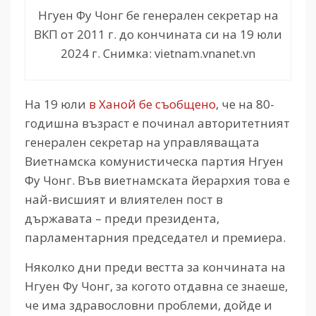
Нгуен Фу Чонг бе генерален секретар на
ВКП от 2011 г. до кончината си на 19 юли
2024 г. Снимка: vietnam.vnanet.vn
На 19 юли
в Ханой бе съобщено
, че на 80-
годишна възраст е починал авторитетният
генерален секретар на управляващата
Виетнамска комунистическа партия Нгуен
Фу Чонг. Във виетнамската йерархия това е
най-висшият и влиятелен пост в
държавата – преди президента,
парламентарния председател и премиера.
Няколко дни преди вестта за кончината на
Нгуен Фу Чонг, за когото отдавна се знаеше,
че има здравословни проблеми, дойде и