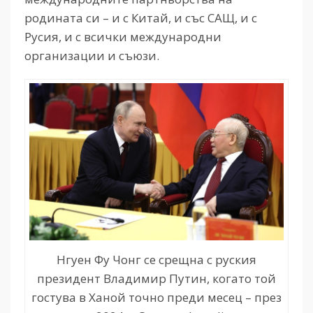
родината си – и с Китай, и със САЩ, и с
Русия, и с всички международни
организации и съюзи.
Нгуен Фу Чонг се срещна с руския
президент Владимир Путин, когато той
гостува в Ханой точно преди месец – през