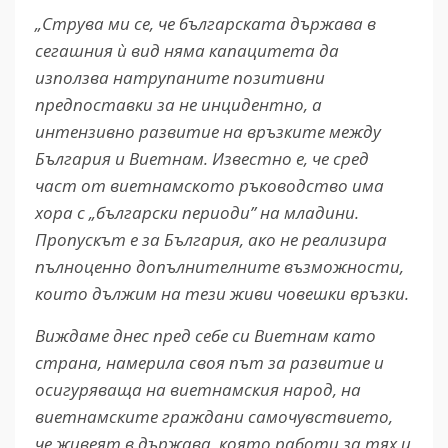
„Струва ми се, че българската държава в
сегашния ѝ вид няма капацитета да
използва натрупаните позитивни
предпоставки за не инцидентно, а
интензивно развитие на връзките между
България и Виетнам. Известно е, че сред
част от виетнамското ръководство има
хора с „български периоди” на младини.
Пропускът е за България, ако не реализира
пълноценно допълнителните възможности,
които дължим на тези живи човешки връзки.
Виждаме днес пред себе си Виетнам като
страна, намерила своя път за развитие и
осигуряваща на виетнамския народ, на
виетнамските граждани самочувствието,
че живеят в държава, която работи за тях и