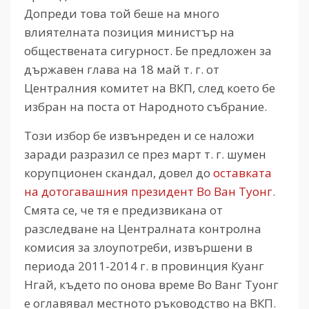
Допреди това той беше на много
влиятелната позиция министър на
обществената сигурност. Бе предложен за
държавен глава на 18 май т. г. от
Централния комитет на ВКП, след което бе
избран на поста от Народното събрание.
Този избор бе извънреден и се наложи
заради разразил се през март т. г. шумен
корупционен скандал, довел до
оставката
на дотогавашния президент Во Ван Туонг
.
Смята се, че тя е предизвикана от
разследване на Централната контролна
комисия за злоупотреби, извършени в
периода 2011-2014 г. в провинция Куанг
Нгай, където по онова време Во Ванг Туонг
е оглавявал местното ръководство на ВКП.