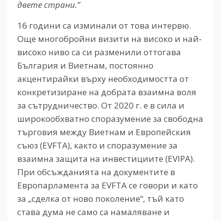
двете страни.”
16 години са изминали от това интервю.
Още многобройни визити на високо и най-
високо ниво са си разменили оттогава
България и Виетнам, постоянно
акцентирайки върху необходимостта от
конкретизиране на добрата взаимна воля
за сътрудничество. От 2020 г. е в сила и
широкообхватно споразумение за свободна
търговия между Виетнам и Европейския
съюз (EVFTA), както и споразумение за
взаимна защита на инвестициите (EVIPA).
При обсъжданията на документите в
Европарламента за EVFTA се говори и като
за „сделка от ново поколение“, тъй като
става дума не само са намаляване и