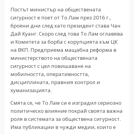
Постът министър на обществената
сигурност е поет от То Лам през 2016 г.,
броени дни след като президент става Чан
Дай Куанг. Скоро след това То Лам оглавява
и Комитета за борба с корупцията към ЦК
на ВКП. Предприема мащабна реформа в
министерството на обществената
сигурност с цел повишаване на
мобилността, оперативността,
дисциплината, правния контрол и
хуманизацията.
Смята се, че То Лам си е изградил сериозно
политическо влияние покрай своята важна
роля в системата за обществена сигурност.
Има публикации в чужди медии, които е