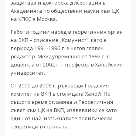
защитава и докторска дисертация в
Академията по обществени науки към ЦК
на КПСС в Москва.
Работи години наред в теоретичния орган
на ВКП – списание „Комунист”, като в
периода 1991-1996 г. е негов главен
редактор. Междувременно от 1992 г. е
доцент, а от 2002 г. – професор в Ханойския
университет.
От 2000 до 2006 г. ръководи Градския
комитет на ВКП в столицата Ханой. По
същото време оглавява и Теоретичния
съвет към ЦК на ВКП, изявявайки се като
един от най-изтъкнатите политически
теоретици в страната.