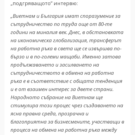
„подгряващото” интервю:
„
Виетнам и България имат споразумение за
сътрудничество по труда още от 80-те
години на миналия век. Днес, в обстановката
на икономическа глобализация, трансферът
на работна ръка в света ще се извършва по-
бързо и в по-големи мащаби. Именно затова
продължаването и засилването на
сътрудничеството в обмена на работна
ръка е в съответствие с общата тенденция
и е от взаимен интерес за двете страни.
Народното събрание на Виетнам ще
стимулира този процес чрез създаването на
ясна правна среда, прозрачна и
благоприятна за бизнесмените, участващи в
процеса на обмена на работна ръка между