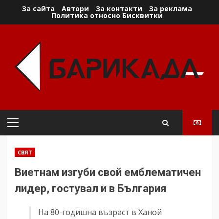
Skip
За сайта
Автори
За контакти
За реклама
Политика относно Бисквитки
to
content
Primary
Menu
СВЯТ
Виетнам изгуби свой емблематичен
лидер, гостувал и в България
На 80-годишна възраст в Ханой