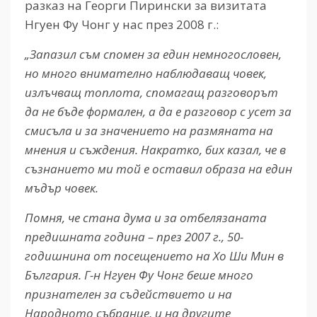
разказ на Георги Пирински за визитата
Нгуен Фу Чонг у нас през 2008 г.:
„
Запазил съм спомен за един немногословен,
но много внимателно наблюдаващ човек,
излъчващ топлота, спомагащ разговорът
да не бъде формален, а да е разговор с усет за
смисъла и за значението на размяната на
мнения и съждения. Накратко, бих казал, че в
съзнанието ми той е оставил образа на един
мъдър човек.
Помня, че стана дума и за отбелязаната
предишната година – през 2007 г., 50-
годишнина от
посещението на Хо Ши Мин в
България. Г-н
Нгуен Фу Чонг
беше много
признателен за съдействието и на
Народното събрание, и на другите