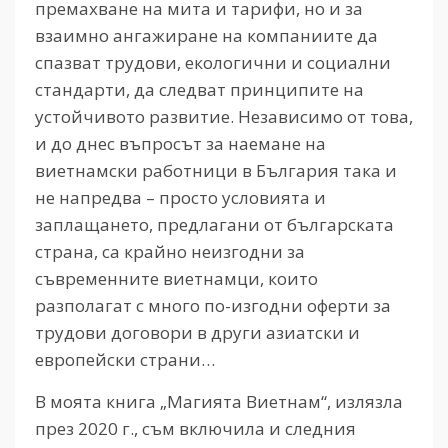
премахване на мита и тарифи, но и за
взаимно ангажиране на компаниите да
спазват трудови, екологични и социални
стандарти, да следват принципите на
устойчивото развитие. Независимо от това,
и до днес въпросът за наемане на
виетнамски работници в България така и
не напредва – просто условията и
заплащането, предлагани от българската
страна, са крайно неизгодни за
съвременните виетнамци, които
разполагат с много по-изгодни оферти за
трудови договори в други азиатски и
европейски страни…
В моята книга „Магията Виетнам“, излязла
през 2020 г., съм включила и следния