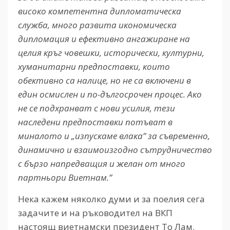
високо компетентна дипломатическа
служба, много развита икономическа
дипломация и ефективно ангажиране на
целия кръг човешки, исторически, културни,
хуманитарни предпоставки, които
обективно са налице, но не са включени в
един осмислен и по-дългосрочен процес. Ако
не се подхранват с нови усилия, тези
наследени предпоставки потъват в
миналото и „изпускаме влака” за съвременно,
динамично и взаимоизгодно сътрудничество
с бързо напредващия и желан от много
партньори Виетнам.”
Нека кажем няколко думи и за поелия сега
задачите и на ръководител на ВКП
настоящ виетнамски президент То Лам.