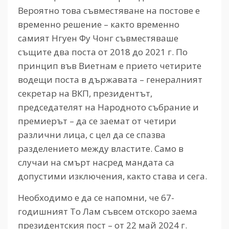
Вероятно това съвместяване на постове е
временно решение – както временно
самият Нгуен Фу Чонг съвместяваше
същите два поста от 2018 до 2021 г. По
принцип във Виетнам е прието четирите
водещи поста в държавата – генералният
секретар на ВКП, президентът,
председателят на Народното събрание и
премиерът – да се заемат от четири
различни лица, с цел да се спазва
разделението между властите. Само в
случаи на смърт насред мандата са
допустими изключения, както става и сега.
Необходимо е да се напомни, че 67-
годишният То Лам съвсем отскоро заема
президентския пост – от 22 май 2024 г.