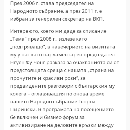
През 2006 г. става председател на
Народното събрание, а през 2011 г. е
избран за генерален секретар на ВКП.
Интервюто, което ми даде за списание
„Тема” през 2008 г., излезе като
„подгряващо”, в навечерието на визитата
му у нас като парламентарен председател.
Нгуен Фу Чонг разказа за очакванията си от
предстоящата среща с нашата „страна на
прочутите и красиви рози”, за
предвидените разговори с българския му
колега – оглавяващия по онова време
нашето Народно събрание Георги
Пирински. В програмата на посещението
бе включен и бизнес-форум за
активизиране на деловите връзки между