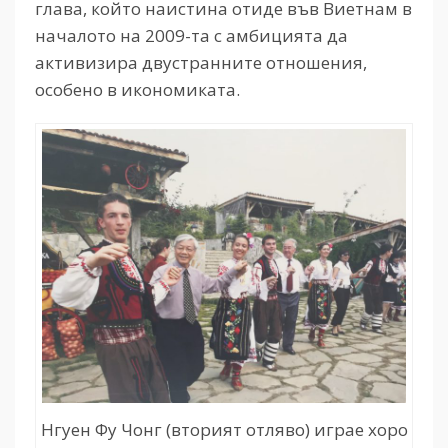
глава, който наистина отиде във Виетнам в
началото на 2009-та с амбицията да
активизира двустранните отношения,
особено в икономиката.
Нгуен Фу Чонг (вторият отляво) играе хоро