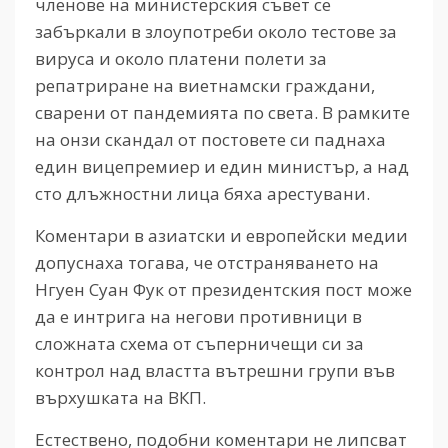
членове на министерския съвет се
забъркали в злоупотреби около тестове за
вируса и около платени полети за
репатриране на виетнамски граждани,
сварени от пандемията по света. В рамките
на онзи скандал от постовете си паднаха
един вицепремиер и един министър, а над
сто длъжностни лица бяха арестувани.
Коментари в азиатски и европейски медии
допуснаха тогава, че отстраняването на
Нгуен Суан Фук от президентския пост може
да е интрига на негови противници в
сложната схема от съперничещи си за
контрол над властта вътрешни групи във
върхушката на ВКП.
Естествено, подобни коментари не липсват