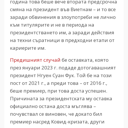
година това беше вече втората предсрочна
смяна на президент във Виетнам – и то все
заради обвинения в злоупотреби не лично
към титулярите и не в периода на
президентстването им, а заради действия
на техни съратници в предходни етапи от
кариерите им.
Предишният случай
бе оставката, която
през януари 2023 г. подаде дотогавашният
президент Нгуен Суан Фук. Той бе на този
пост от 2021 г., а преди това – от 2016 г.,
беше премиер, при това доста успешен.
Причината за президентската му оставка
официално остана доста мъглява –
почувствал се виновен, че докато бил
премиер насред Ковид-кризата, други