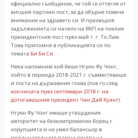
официално съобщение, че той се оттегля от
висшия партиен пост, за да обърне повече
внимание на здравето си. И прехвърля
задълженията си начело на ВКП на поелия
президентския пост през май т. г. То Лам.
Това припомня в публикацията си по
темата
Би Би Си
.
Нека напомним кой беше Нгуен Фу Чонг,
който в периода 2018-2021 г. съвместяваше
и поста на държавния глава (пое го след
кончината през септември 2018 г. на
дотогавашния президент Чан Дай Куанг
).
Нгуен Фу Чонг имаше утвърдения
авторитет на безкомпромисен борец с
корупцията и на умел балансьор в
международните партньорства на