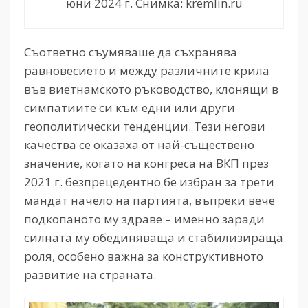
юни 2024 г. Снимка: kremlin.ru
Съответно съумяваше да съхранява
равновесието и между различните крила
във виетнамското ръководство, клонящи в
симпатиите си към едни или други
геополитически тенденции. Тези негови
качества се оказаха от най-съществено
значение, когато на конгреса на ВКП през
2021 г. безпрецедентно бе избран за трети
мандат начело на партията, въпреки вече
подкопаното му здраве – именно заради
силната му обединяваща и стабилизираща
роля, особено важна за конструктивното
развитие на страната.