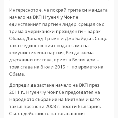
Интересното е, че покрай трите си мандата
начело на ВКП Нгуен Фу Чонг е
единственият партиен лидер, срещал се с
трима американски президенти – Барак
Обама, Доналд Тръмп и Джо Байдън. Също
така е единственият водач само на
комунистическа партия, без да заема
държавни постове, приет в Белия дом –
това става на 8 юли 2015 г., по времето на
Обама.
Допреди да застане начело на ВКП през
2011 г., Нгуен Фу Чонг бе председател на
Народното събрание на Виетнам и като
такъв през юни 2008 г. посети България.
Със съдействието на тогавашния