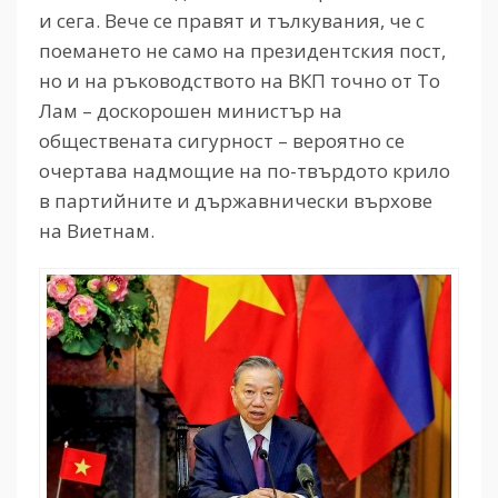
и сега. Вече се правят и тълкувания, че с
поемането не само на президентския пост,
но и на ръководството на ВКП точно от То
Лам – доскорошен министър на
обществената сигурност – вероятно се
очертава надмощие на по-твърдото крило
в партийните и държавнически върхове
на Виетнам.