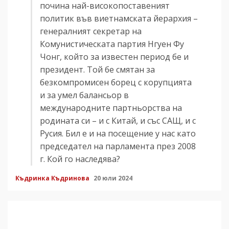
почина най-високопоставеният
политик във виетнамската йерархия –
генералният секретар на
Комунистическата партия Нгуен Фу
Чонг, който за известен период бе и
президент. Той бе смятан за
безкомпромисен борец с корупцията
и за умел балансьор в
международните партньорства на
родината си – и с Китай, и със САЩ, и с
Русия. Бил е и на посещение у нас като
председател на парламента през 2008
г. Кой го наследява?
Къдринка Къдринова
20 юли 2024