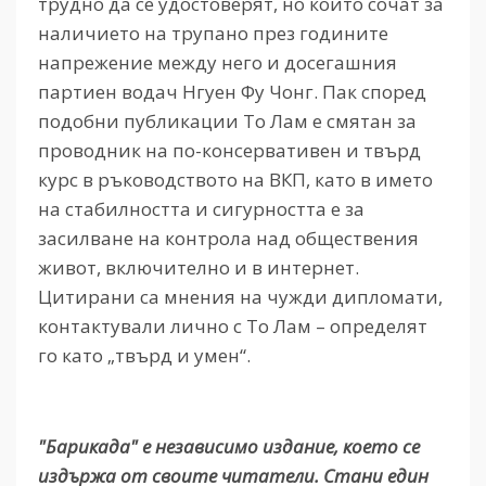
трудно да се удостоверят, но които сочат за
наличието на трупано през годините
напрежение между него и досегашния
партиен водач Нгуен Фу Чонг. Пак според
подобни публикации То Лам е смятан за
проводник на по-консервативен и твърд
курс в ръководството на ВКП, като в името
на стабилността и сигурността е за
засилване на контрола над обществения
живот, включително и в интернет.
Цитирани са мнения на чужди дипломати,
контактували лично с То Лам – определят
го като „твърд и умен“.
"Барикада" е независимо издание, което се
издържа от своите читатели. Стани един