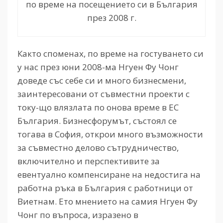
по време на посещението си в България
през 2008 г.
Както споменах, по време на гостуването си
у нас през юни 2008-ма Нгуен Фу Чонг
доведе със себе си и много бизнесмени,
заинтересовани от съвместни проекти с
току-що влязлата по онова време в ЕС
България. Бизнесфорумът, състоял се
тогава в София, открои много възможности
за съвместно делово сътрудничество,
включително и перспективите за
евентуално компенсиране на недостига на
работна ръка в България с работници от
Виетнам. Ето мнението на самия Нгуен Фу
Чонг по въпроса, изразено в