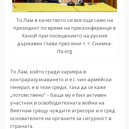
То Лам в качеството си все още само на
президент по време на пресконференця в
Ханой при посещението на руския
държавен глава през юни т. г. Снимка:
rfa.org
То Лам, който гради кариера в
контраразузнаването и е с чин армейски
генерал, е в тези среди, така да се каже
„потомствено“ – баща му е бил активен
участник в освободителната война на
Виетнам срещу чуждите агресори и е сред
основателите на органите за сигурност в
страната.