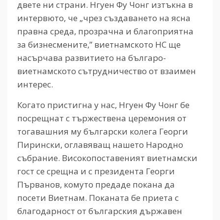
двете ни страни. Нгуен Фу Чонг изтъкна в
интервюто, че „чрез създаването на ясна
правна среда, прозрачна и благоприятна
за бизнесмените,” виетнамското НС ще
насърчава развитието на българо-
виетнамското сътрудничество от взаимен
интерес.
Когато пристигна у нас, Нгуен Фу Чонг бе
посрещнат с тържествена церемония от
тогавашния му български колега Георги
Пирински, оглавяващ нашето Народно
събрание. Високопоставеният виетнамски
гост се срещна и с президента Георги
Първанов, комуто предаде покана да
посети Виетнам. Поканата бе приета с
благодарност от българския държавен