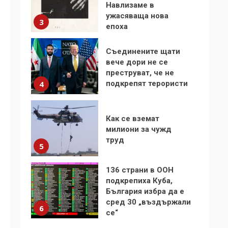
Навлизаме в
ужасяваща нова
3
епоха
Съединените щати
вече дори не се
преструват, че не
подкрепят терористи
4
Как се вземат
милиони за чужд
труд
5
136 страни в ООН
подкрепиха Куба,
България избра да е
сред 30 „въздържали
6
се“