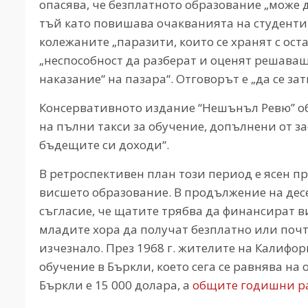
опасява, че безплатното образование „може 
тъй като повишава очакванията на студентит
колежаните „паразити, които се хранят с ост
„неспособност да разберат и оценят решаващ
наказание“ на пазара“. Отговорът е „да се з
Консервативното издание “Нешънъл Ревю” обя
на пълни такси за обучение, допълнени от з
бъдещите си доходи“.
В ретроспективен план този период е ясен п
висшето образование. В продължение на де
съгласие, че щатите трябва да финансират в
младите хора да получат безплатно или почт
изчезнало. През 1968 г. жителите на Калифо
обучение в Бъркли, което сега се равнява на 
Бъркли е 15 000 долара, а
общите годишни ра