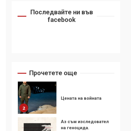
6
се“
Последвайте ни във
Удължаването на
facebook
„Чат контрола“ в ЕС е
обида за
демокрацията
7
За 100-годишнината
на Фидел Кастро –
изкачване на Черни
връх по неговите
1
Прочетете още
стъпки от 1972 г.
Цената на войната
2
Аз съм изследовател
на геноцида.