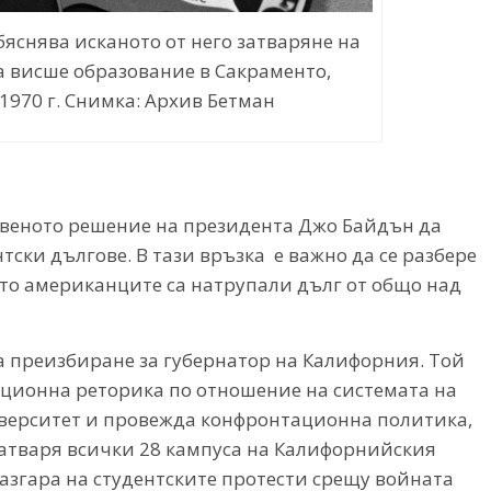
яснява исканото от него затваряне на
а висше образование в Сакраменто,
1970 г. Снимка: Архив Бетман
явеното решение на президента Джо Байдън да
тски дългове. В тази връзка е важно да се разбере
оято американците са натрупали дълг от общо над
за преизбиране за губернатор на Калифорния. Той
тационна реторика по отношение на системата на
верситет и провежда конфронтационна политика,
 затваря всички 28 кампуса на Калифорнийския
азгара на студентските протести срещу войната