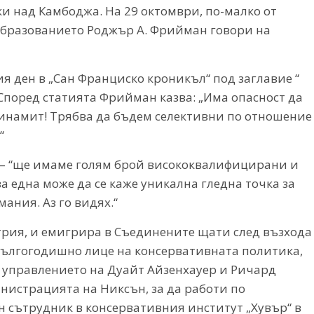
 над Камбоджа. На 29 октомври, по-малко от
образованието Роджър А. Фрийман говори на
 ден в „Сан Франциско кроникъл“ под заглавие “
Според статията Фрийман казва: „Има опасност да
динамит! Трябва да бъдем селективни по отношение
“
 – “ще имаме голям брой висококвалифицирани и
а една може да се каже уникална гледна точка за
ания. Аз го видях.“
стрия, и емигрира в Съединените щати след възхода
 дългогодишно лице на консервативната политика,
а управлението на Дуайт Айзенхауер и Ричард
инистрацията на Никсън, за да работи по
н сътрудник в консервативния институт „Хувър“ в