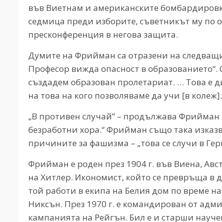
във Виетнам и американските бомбардировки
седмица преди изборите, съветникът му по 
пресконференция в негова защита.
Думите на Фрийман са отразени на следващия
Професор вижда опасност в образованието“. 
създадем образован пролетариат. … Това е 
на това на кого позволяваме да учи [в колеж].
„В противен случай” – продължава Фрийман
безработни хора.“ Фрийман също така изказв
причините за фашизма – „това се случи в Герм
Фрийман е роден през 1904 г. във Виена, Ав
на Хитлер. Икономист, който се превръща в
той работи в екипа на Белия дом по време н
Никсън. През 1970 г. е командирован от адм
кампанията на Рейгън. Бил е и старши науче