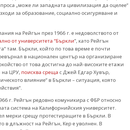
въпроса „може ли западната цивилизация да оцелее“
зходи за образование, социално осигуряване и
ния на Рейгън през 1966 г. е недоволството от
ално от университета “Бъркли
”, като Рейгън
“ там. Бъркли, който по това време е почти
 превърнал в национален център на организиране
койство от това достигна до най-високите етажи
 на ЦРУ,
поисква среща
с Джей Едгар Хувър,
ическото влияние“ в Бъркли – ситуация, която
йствия“.
66 г. Рейгън редовно комуникира с ФБР относно
ялата система на Калифорнийския университет.
иел мерки срещу протестиращите в Бъркли. В
 в длъжност на Рейгън, Кер е уволнен. В