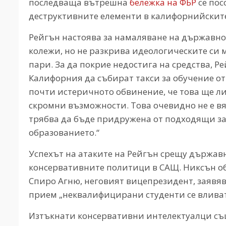
последваща вътрешна
бележка на ФБР
се пос
деструктивните елементи в калифорнийските
Рейгън настоява за намаляване на държавн
колежи, но не разкрива идеологическите си 
пари. За да покрие недостига на средства, 
Калифорния да събират такси за обучение от
почти истеричното обвинение, че това ще л
скромни възможности. Това очевидно не е вяр
трябва да бъде придружена от подходящи за
образованието.“
Успехът на атаките на Рейгън срещу държа
консервативните политици в САЩ. Никсън обя
Спиро Агню, неговият вицепрезидент, заявяв
прием „неквалифицирани студенти се вливат
Изтъкнати консервативни интелектуалци също