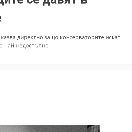
е
н казва директно защо консерваторите искат
но най-недостъпно