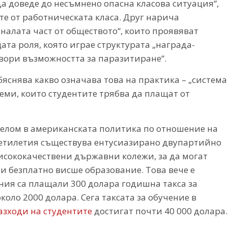
да доведе до несъмнено опасна класова ситуация“,
е от работническата класа. Друг нарича
аналата част от обществото“, които проявяват
ата роля, която играе структурата „награда-
атвори възможността за паразитиране“.
снява какво означава това на практика – „система
аеми, които студентите трябва да плащат от
релом в американската политика по отношение на
сетилетия съществува ентусиазирано двупартийно
исококачествени държавни колежи, за да могат
и безплатно висше образование. Това вече е
рния са плащали 300 долара годишна такса за
около 2000 долара. Сега таксата за обучение в
зходи на студентите
достигат почти 40 000 долара.