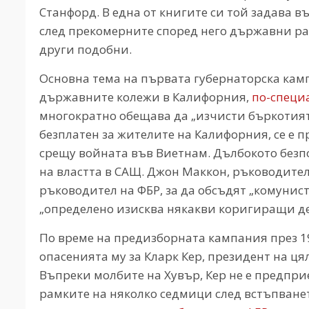
Станфорд. В една от книгите си той задава 
след прекомерните според него държавни ра
други подобни.
Основна тема на първата губернаторска кампа
държавните колежи в Калифорния,
по-специ
многократно обещава да „изчисти бъркотията
безплатен за жителите на Калифорния, се е
срещу войната във Виетнам. Дълбокото безпо
на властта в САЩ. Джон Маккон, ръководител
ръководител на ФБР, за да обсъдят „комунист
„определено изисква някакви коригиращи де
По време на предизборната кампания през 19
опасенията му за Кларк Кер, президент на ц
Въпреки молбите на Хувър, Кер не е предпр
рамките на няколко седмици след встъпването