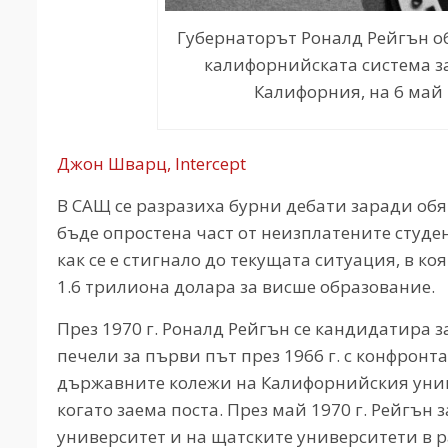
Губернаторът Роналд Рейгън об
калифорнийската система з
Калифорния, на 6 май 
Джон Шварц, Intercept
В САЩ се разразиха бурни дебати заради об
бъде опростена част от неизплатените студен
как се е стигнало до текущата ситуация, в к
1.6 трилиона долара за висше образование.
През 1970 г. Роналд Рейгън се кандидатира 
печели за първи път през 1966 г. с конфрон
държавните колежи на Калифорнийския уни
когато заема поста. През май 1970 г. Рейгън
университет и на щатските университети в р