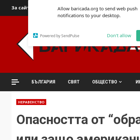
Skip
За сайта
Автори
За контакти
За реклама
Полит
Allow baricada.org to send web push
to
notifications to your desktop.
content
Don't allow
Powered by SendPulse
БЪЛГАРИЯ
СВЯТ
ОБЩЕСТВО
И
НЕРАВЕНСТВО
Опасността от “обр
или защо американц