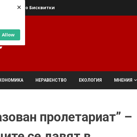
×
ика относно Бисквитки
Allow
КОНОМИКА
НЕРАВЕНСТВО
ЕКОЛОГИЯ
МНЕНИЯ
азован пролетариат” –
ите се давят в