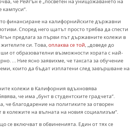
очва, че Рейгън е „посветен на унищожаването на
 кампуси“.
ото финансиране на калифорнийските държавни
мотиви. Според него щатът просто трябва да спести
Рейгън предлага за първи път държавните колежи в
 жителите си. Това,
оплаква се той
, „доведе до
иши от образователни възможности хората с най-
но. … Ние ясно заявихме, че таксата за обучение
еми, които да бъдат изплатени след завършване на
вните колежи в Калифорния вдъхновява
вява, че има „бунт в студентските градчета“.
а, че благодарение на политиките за отворен
 в колежите на вълната на новия социализъм“.
 се включват в обвиненията. Един от тях се