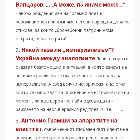
Вапцаров: „…А може, по̀ иначе може…“
Навръх рождения ден на големия поет и
революционер припомняме негови парещи и до днес
стихове, за които „бронебойни патрони няма
открити, няма открити“...
Някой каза ли „империализъм“?
Украйна между аналогиите
Левите хора се
оказват безпомощни в ситуация, в която езикът на
антиимпериализма се оказва част от арсенала на
империализма. А сред всички исторически аналогии,
които се използват за обяснение на историческия ни
момент, липсва вероятно най-подходящата -
раждането на неолибералния ред през 70-те. ...
Антонио Грамши за апаратите на
властта
В съвременният глобален свят идеите на
великия пролетарски мислител и революционер се