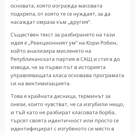
основата, която изгражда масовата
подкрепа, от която те се нуждаят, за да
насаждат омраза към „другия“.
Съществен текст за разбирането на тази
идея е „Реакционният ум“ на Кори Робин,
който анализира мисленето на
Републиканската партия в САЩ и стига до
извода, че за първи път в историята
управляващата класа основава програмата
си на виктимизацията.
Това е крайната десница, терминът за
онези, които чувстват, че са изгубили нещо,
и тъй като не разбират класовата борба,
търсят своята идентичност или просто се
идентифицират с изгубеното си място в