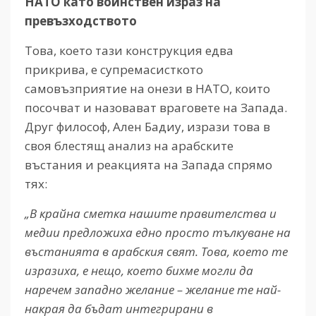
НАТО като войнствен израз на
превъзходството
Това, което тази конструкция едва
прикрива, е супремасисткото
самовъзприятие на онези в НАТО, които
посочват и назовават враговете на Запада.
Друг философ, Ален Бадиу, изрази това в
своя блестящ анализ на арабските
въстания и реакцията на Запада спрямо
тях:
„В крайна сметка нашите правителства и
медии предложиха едно просто тълкуване на
въстанията в арабския свят. Това, което те
изразиха, е нещо, което бихме могли да
наречем западно желание – желание те най-
накрая да бъдат интегрирани в