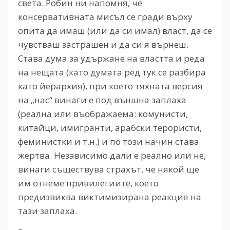
света. Робин ни напомня, че
консервативната мисъл се гради върху
опита да имаш (или да си имал) власт, да се
чувстваш застрашен и да си я върнеш.
Става дума за удържане на властта и реда
на нещата (като думата ред тук се разбира
като йерархия), при което тяхната версия
на „нас“ винаги е под външна заплаха
(реална или въображаема: комунисти,
китайци, имигранти, арабски терористи,
феминистки и т.н.) и по този начин става
жертва. Независимо дали е реално или не,
винаги съществува страхът, че някой ще
им отнеме привилегиите, което
предизвиква виктимизирана реакция на
тази заплаха.