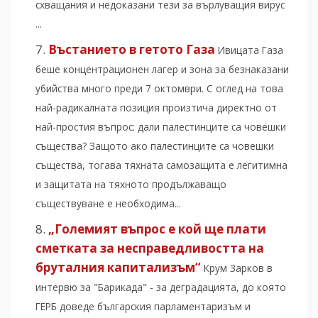
схващания и недоказани тези за върлуващия вирус
...
Въстанието в гетото Газа
Ивицата Газа
беше концентрационен лагер и зона за безнаказани
убийства много преди 7 октомври. С оглед на това
най-радикалната позиция произтича директно от
най-простия въпрос: дали палестинците са човешки
същества? Защото ако палестинците са човешки
същества, тогава тяхната самозащита е легитимна
и защитата на тяхното продължаващо
съществуване е необходима...
„Големият въпрос е кой ще плати
сметката за несправедливостта на
бруталния капитализъм“
Крум Зарков в
интервю за "Барикада" - за деградацията, до която
ГЕРБ доведе българския парламентаризъм и