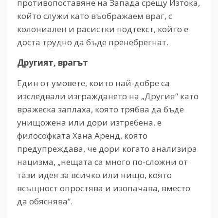
противопоставяне на Запада срещу Изтока,
който служи като въображаем враг, с
колониален и расистки подтекст, който е
доста трудно да бъде пренебрегнат.
Другият, врагът
Един от умовете, които най-добре са
изследвали изграждането на „Другия“ като
вражеска заплаха, която трябва да бъде
унищожена или дори изтребена, е
философката Хана Аренд, която
предупреждава, че дори когато анализира
нацизма, „нещата са много по-сложни от
тази идея за всичко или нищо, която
всъщност опростява и изопачава, вместо
да обяснява“.