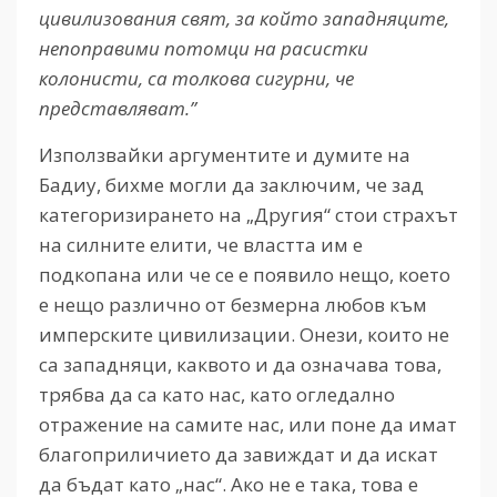
цивилизования свят, за който западняците,
непоправими потомци на расистки
колонисти, са толкова сигурни, че
представляват.”
Използвайки аргументите и думите на
Бадиу, бихме могли да заключим, че зад
категоризирането на „Другия“ стои страхът
на силните елити, че властта им е
подкопана или че се е появило нещо, което
е нещо различно от безмерна любов към
имперските цивилизации. Онези, които не
са западняци, каквото и да означава това,
трябва да са като нас, като огледално
отражение на самите нас, или поне да имат
благоприличието да завиждат и да искат
да бъдат като „нас“. Ако не е така, това е