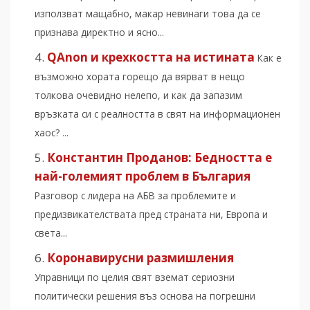
използват мащабно, макар невинаги това да се
признава директно и ясно...
QAnon и крехкостта на истината
Как е
възможно хората горещо да вярват в нещо
толкова очевидно нелепо, и как да запазим
връзката си с реалността в свят на информационен
хаос? ...
Константин Проданов: Бедността е
най-големият проблем в България
Разговор с лидера на АБВ за проблемите и
предизвикателствата пред страната ни, Европа и
света...
Коронавирусни размишления
Управници по целия свят вземат сериозни
политически решения въз основа на погрешни