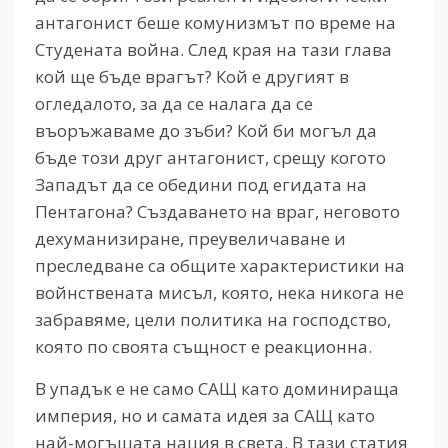
антагонист беше комунизмът по време на
Студената война. След края на тази глава
кой ще бъде врагът? Кой е другият в
огледалото, за да се налага да се
въоръжаваме до зъби? Кой би могъл да
бъде този друг антагонист, срещу когото
Западът да се обедини под егидата на
Пентагона? Създаването на враг, неговото
дехуманизиране, преувеличаване и
преследване са общите характеристики на
войнствената мисъл, която, нека никога не
забравяме, цели политика на господство,
която по своята същност е реакционна.
В упадък е не само САЩ като доминираща
империя, но и самата идея за САЩ като
най-могъщата нация в света. В тази статия