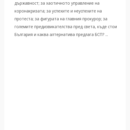
държавност; за хаотичното управление на
коронакризата; за успехите и неуспехите на
протеста; за фигурата на главния прокурор; за
големите предизвикателства пред света, къде стои
България и каква алтернатива предлага БСП? ...