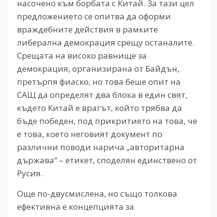
насочено към борбата с Китай. За тази цел
предложението се опитва да оформи
враждебните действия в рамките
либерална демокрация срещу останалите.
Срещата на високо равнище за
демокрация, организирана от Байдън,
претърпя фиаско, но това беше опит на
САЩ да определят два блока в един свят,
където Китай е врагът, който трябва да
бъде победен, под прикритието на това, че
е това, което неговият документ по
различни поводи нарича „авторитарна
държава“ – етикет, споделян единствено от
Русия.
Още по-двусмислена, но също толкова
ефективна е концепцията за