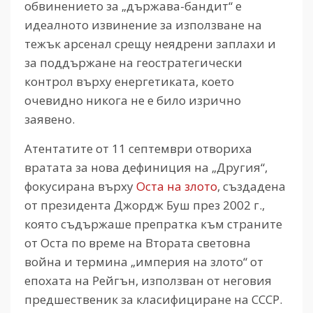
обвинението за „държава-бандит“ е
идеалното извинение за използване на
тежък арсенал срещу неядрени заплахи и
за поддържане на геостратегически
контрол върху енергетиката, което
очевидно никога не е било изрично
заявено.
Атентатите от 11 септември отвориха
вратата за нова дефиниция на „Другия“,
фокусирана върху
Оста на злото
, създадена
от президента Джордж Буш през 2002 г.,
която съдържаше препратка към страните
от Оста по време на Втората световна
война и термина „империя на злото“ от
епохата на Рейгън, използван от неговия
предшественик за класифициране на СССР.