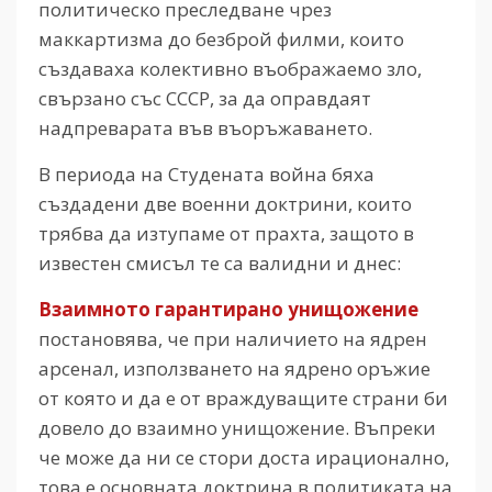
политическо преследване чрез
маккартизма до безброй филми, които
създаваха колективно въображаемо зло,
свързано със СССР, за да оправдаят
надпреварата във въоръжаването.
В периода на Студената война бяха
създадени две военни доктрини, които
трябва да изтупаме от прахта, защото в
известен смисъл те са валидни и днес:
Взаимното гарантирано унищожение
постановява, че при наличието на ядрен
арсенал, използването на ядрено оръжие
от която и да е от враждуващите страни би
довело до взаимно унищожение. Въпреки
че може да ни се стори доста ирационално,
това е основната доктрина в политиката на