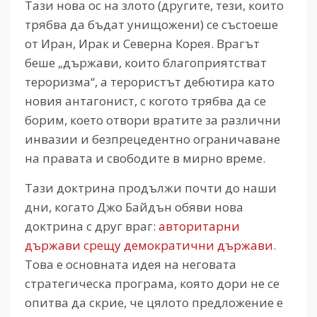
Тази нова ос на злото (другите, тези, които
трябва да бъдат унищожени) се състоеше
от Иран, Ирак и Северна Корея. Врагът
беше „държави, които благоприятстват
тероризма“, а терористът дебютира като
новия антагонист, с когото трябва да се
борим, което отвори вратите за различни
инвазии и безпрецедентно ограничаване
на правата и свободите в мирно време.
Тази доктрина продължи почти до наши
дни, когато Джо Байдън обяви нова
доктрина с друг враг:
авторитарни
държави срещу демократични държави
.
Това е основната идея на неговата
стратегическа програма, която дори не се
опитва да скрие, че цялото предложение е