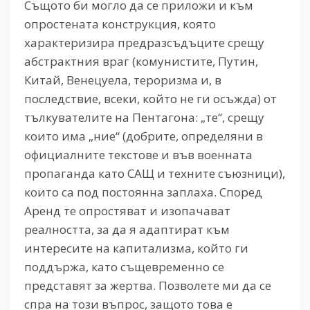
Същото би могло да се приложи и към
опростената конструкция, която
характеризира предразсъдъците срещу
абстрактния враг (комунистите, Путин,
Китай, Венецуела, тероризма и, в
последствие, всеки, който не ги осъжда) от
тълкувателите на Пентагона: „те“, срещу
които има „ние“ (добрите, определяни в
официалните текстове и във военната
пропаганда като САЩ и техните съюзници),
които са под постоянна заплаха. Според
Аренд те опростяват и изопачават
реалността, за да я адаптират към
интересите на капитализма, който ги
поддържа, като същевременно се
представят за жертва. Позволете ми да се
спра на този въпрос, защото това е