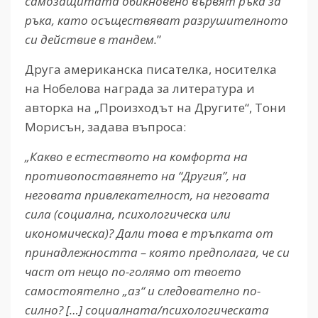
самозащитата обикновено вървят ръка за
ръка, като осъществяват разрушителното
си действие в тандем.
”
Друга американска писателка, носителка
на Нобелова награда за литература и
авторка на „Произходът на Другите“, Тони
Морисън, задава въпроса:
„Какво е естеството на комфорта на
противопоставянето на “Другия”, на
неговата привлекателност, на неговата
сила (социална, психологическа или
икономическа)? Дали това е тръпката от
принадлежността – която предполага, че си
част от нещо по-голямо от твоето
самостоятелно „аз“ и следователно по-
силно? […] социалната/психологическата