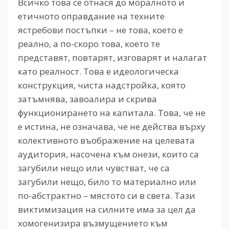
Всичко това се отнася до моралното и
етичното оправдание на техните
ястребови постъпки – не това, което е
реално, а по-скоро това, което те
представят, повтарят, изговарят и налагат
като реалност. Това е идеологическа
конструкция, чиста надстройка, която
затъмнява, завоалира и скрива
функционирането на капитала. Това, че не
е истина, не означава, че не действа върху
колективното въображение на целевата
аудитория, насочена към онези, които са
загубили нещо или чувстват, че са
загубили нещо, било то материално или
по-абстрактно – мястото си в света. Тази
виктимизация на силните има за цел да
хомогенизира възмущението към