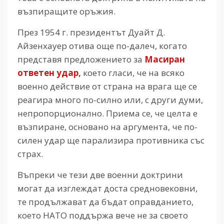
възпиращите оръжия.
През 1954 г. президентът Дуайт Д.
Айзенхауер отива още по-далеч, когато
представя предложението за
Масиран
ответен удар
,
което гласи, че на всяко
военно действие от страна на врага ще се
реагира много по-силно или, с други думи,
непропорционално. Приема се, че целта е
възпиране, основано на аргумента, че по-
силен удар ще парализира противника със
страх.
Въпреки че тези две военни доктрини
могат да изглеждат доста средновековни,
те продължават да бъдат оправданието,
което НАТО поддържа вече не за своето