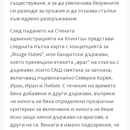
съществуване, а за да увеличава безумните
си разходи за оръжия и да отказва стъпки
към ядрено разоръжаване.
След падането на Стената
администрацията на Клинтън представи
следната пътна карта с концепцията за
„Rouge States“, или бандитски държави,
която прехвърли етикета „враг“ на списък с
държави, които САЩ смятаха за заплаха,
включващ първоначално Северна Корея,
Ирак, Иран и Либия. С течение на времето
бяха добавени и други държави, въпреки
че никога не бяха определени прозрачни
критерии за включване и никога не беше
ясно защо някои държави са врагове, а
други не са. Винаги е имало подозрения, че