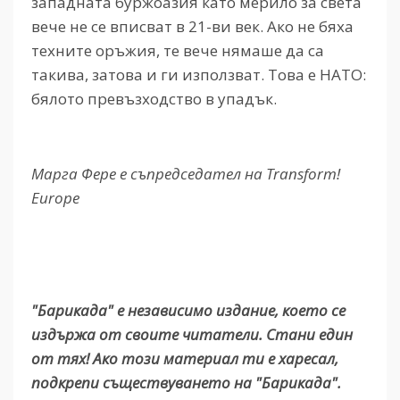
западната буржоазия като мерило за света
вече не се вписват в 21-ви век. Ако не бяха
техните оръжия, те вече нямаше да са
такива, затова и ги използват. Това е НАТО:
бялото превъзходство в упадък.
Марга Фере е съпредседател на Transform!
Europe
"Барикада" е независимо издание, което се
издържа от своите читатели. Стани един
от тях! Ако този материал ти е харесал,
подкрепи съществуването на "Барикада".