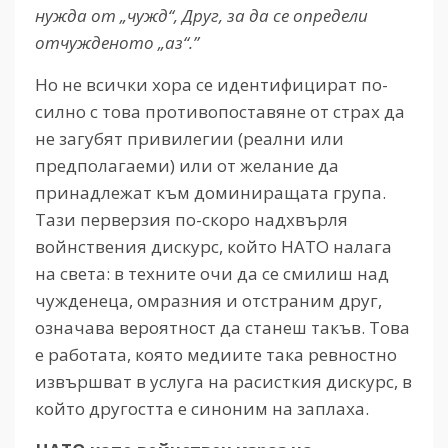
нужда от „чужд“, Друг, за да се определи
отчужденото „аз“.”
Но не всички хора се идентифицират по-
силно с това противопоставяне от страх да
не загубят привилегии (реални или
предполагаеми) или от желание да
принадлежат към доминиращата група.
Тази перверзия по-скоро надхвърля
войнствения дискурс, който НАТО налага
на света: в техните очи да се смилиш над
чужденеца, омразния и отстраним друг,
означава вероятност да станеш такъв. Това
е работата, която медиите така ревностно
извършват в услуга на расисткия дискурс, в
който другостта е синоним на заплаха.