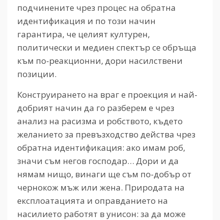
подчинените чрез процес на обратна
идентификация и по този начин
гарантира, че целият културен,
политически и медиен спектър се обръща
към по-реакционни, дори насилствени
позиции.
Конструирането на враг е проекция и най-
добрият начин да го разберем е чрез
анализ на расизма и робството, където
желанието за превъзходство действа чрез
обратна идентификация: ако имам роб,
значи съм негов господар… Дори и да
нямам нищо, винаги ще съм по-добър от
чернокож мъж или жена. Природата на
експлоатацията и оправданието на
насилието работят в унисон: за да може