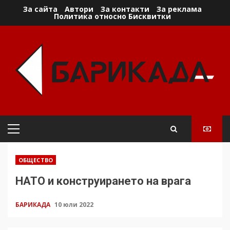
Skip
За сайта
Автори
За контакти
За реклама
Политика относно Бисквитки
to
content
Primary
Menu
ОБЩЕСТВО
НАТО и конструирането на врага
БАРИКАДА
10 юли 2022