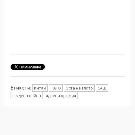
Етикети:
Китай
НАТО
Оста на злото
САЩ
студена война
ядрени оръжия