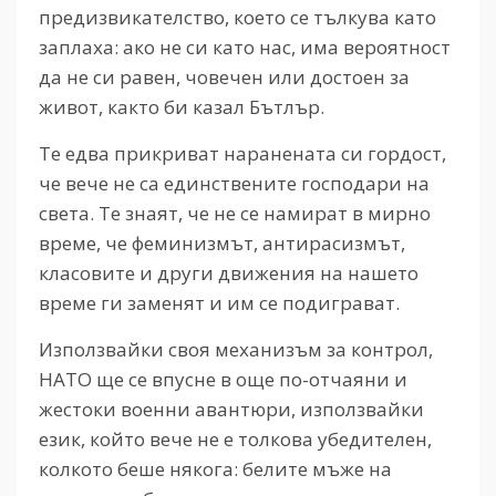
предизвикателство, което се тълкува като
заплаха: ако не си като нас, има вероятност
да не си равен, човечен или достоен за
живот, както би казал Бътлър.
Те едва прикриват наранената си гордост,
че вече не са единствените господари на
света. Те знаят, че не се намират в мирно
време, че феминизмът, антирасизмът,
класовите и други движения на нашето
време ги заменят и им се подиграват.
Използвайки своя механизъм за контрол,
НАТО ще се впусне в още по-отчаяни и
жестоки военни авантюри, използвайки
език, който вече не е толкова убедителен,
колкото беше някога: белите мъже на