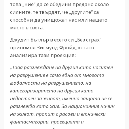
това „ние“ да се обедини предано около
силните, те твърдят, че „другите“ са
способни да унищожат нас или нашето
място в света.
Джудит Бътлър в есето си „Без страх“
припомня Зигмунд Фройд, когато
анализира тази проекция:
„Това разглеждане на другия като носител
на разрушение е само една от многото
модалности на разрушението, на
категоризирането на другия като
недостоен за живот, именно защото не се
разглежда като жив. За националния начин
на живот, пропит с расови и етнически
фантасмагории, проекцията и