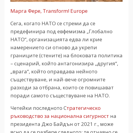
Марга Фере, Transform! Europe
Сега, когато НАТО се стреми да се
предефинира под евфемизма „Глобално
НАТО“, организацията едва ли крие
намерението си отново да укрепи
границите (стените) на блоковата политика
– сценарий, който антагонизира „другия“,
„врага“, който оправдава нейното
съществуване, и най-вече огромните
разходи за отбрана, които се повишават
поради самото съществуване на НАТО.
Четейки последното С
тратегическо
ръководство за национална сигурност
на
президента Джо Байдън от 2021 г., може
ясно да се разбере следното: те отчаяно се