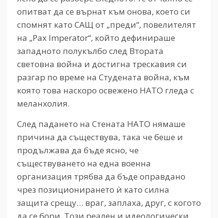
опитват да се върнат към онова, което си
спомнят като САЩ от „преди“, повелителят
на „Pax Imperator“, който дефинираше
западното полукълбо след Втората
световна война и достигна трескавия си
разгар по време на Студената война, към
която това наскоро освежено НАТО гледа с
меланхолия.
След падането на Стената НАТО нямаше
причина да съществува, така че беше и
продължава да бъде ясно, че
съществуването на една военна
организация трябва да бъде оправдано
чрез позиционирането ѝ като силна
защита срещу… враг, заплаха, друг, с когото
да се бори. Този реален и идеологически