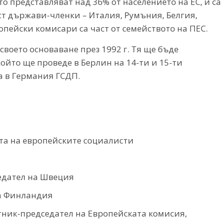
о представляват над 36% от населението на ЕС, и са
т държави-членки – Италия, Румъния, Белгия,
опейски комисари са част от семейството на ПЕС.
воето основаване през 1992 г. Тя ще бъде
ойто ще проведе в Берлин на 14-ти и 15-ти
 в Германия ГСДП.
ята на европейските социалисти
едател на Швеция
на Финландия
тник-председател на Европейската комисия,