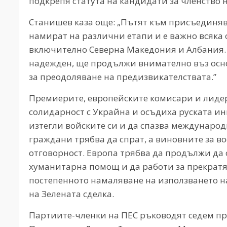
подкрепя статута на кандидати за членство 
Станишев каза още: „Пътят към присъединяв
намират на различни етапи и е важно всяка о
включително Северна Македония и Албания. 
надежден, ще продължи внимателно въз осн
за преодоляване на предизвикателствата.”
Премиерите, европейските комисари и лидер
солидарност с Украйна и осъдиха руската ин
изтегли войските си и да спазва междунаро
граждани трябва да спрат, а виновните за 
отговорност. Европа трябва да продължи да
хуманитарна помощ и да работи за прекратя
постепенното намаляване на използването н
на Зелената сделка.
Партиите-членки на ПЕС ръководят седем пр