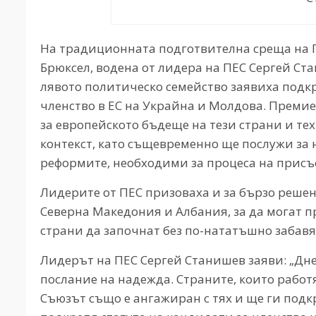
На традиционната подготвителна среща на П
Брюксел, водена от лидера на ПЕС Сергей С
лявото политическо семейство заявиха подкр
членство в ЕС на Украйна и Молдова. Премие
за европейското бъдеще на тези страни и т
контекст, като същевременно ще послужи за
реформите, необходими за процеса на присъ
Лидерите от ПЕС призоваха и за бързо реше
Северна Македония и Албания, за да могат п
страни да започнат без по-нататъшно забавя
Лидерът на ПЕС Сергей Станишев заяви: „Дн
послание на надежда. Страните, които работят
Съюзът също е ангажиран с тях и ще ги подк