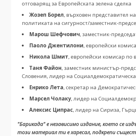
отговарящ за Европейската зелена сделка
Жозеп Борел
, върховен представител н
политиката на сигурност/заместник-предс
Марош Шефчович
, заместник-председ
Паоло Джентилони
, европейски комис
Никола Шмит
, европейски комисар по 
Таня Файон
, заместник министър-пред
Словения, лидер на Социалдемократическа
Енрико Лета
, секретар на Демократиче
Марсел Чолаку
, лидер на Социалдемок
Алексис Ципрас
, лидер на Сириза, Гър
"Барикада" е независимо издание, което се из
този материал ти е харесал, подкрепи същест