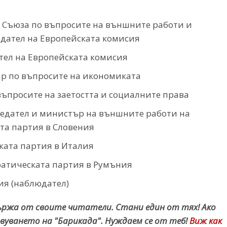
а Съюза по въпросите на външните работи и
едател на Европейската комисия
ател на Европейската комисия
ар по въпросите на икономиката
въпросите на заетостта и социалните права
седател и министър на външните работи на
та партия в Словения
ската партия в Италия
ратическата партия в Румъния
ция (наблюдател)
държа от своите читатели. Стани един от тях! Ако
вуването на "Барикада". Нуждаем се от теб!
Виж как