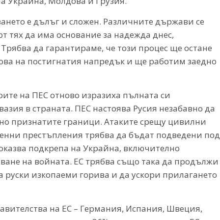
на Украйна, Молдова и Грузия.“
ането е дълъг и сложен. Различните държави се
т тях да има основание за надежда днес,
Трябва да гарантираме, че този процес ще остане
ова на постигнатия напредък и ще работим заедно
ите на ПЕС отново изразиха пълната си
вазия в страната. ПЕС настоява Русия незабавно да
дно признатите граници. Атаките срещу цивилни
военни престъпления трябва да бъдат подведени под
 оказва подкрепа на Украйна, включително
ване на войната. ЕС трябва също така да продължи
а руски изкопаеми горива и да ускори прилагането
авителства на ЕС – Германия, Испания, Швеция,