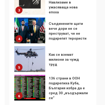
Навлизаме в
ужасяваща нова
3
епоха
Съединените щати
вече дори не се
преструват, че не
подкрепят терористи
4
Как се вземат
милиони за чужд
труд
5
136 страни в ООН
подкрепиха Куба,
България избра да е
сред 30 „въздържали
6
се“