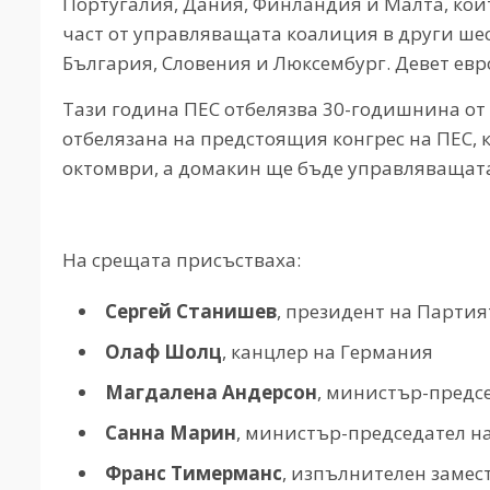
Португалия, Дания, Финландия и Малта, коит
част от управляващата коалиция в други шес
България, Словения и Люксембург. Девет евр
Тази година ПЕС отбелязва 30-годишнина от с
отбелязана на предстоящия конгрес на ПЕС, к
октомври, а домакин ще бъде управляващата
На срещата присъстваха:
Сергей Станишев
, президент на Парти
Олаф Шолц
, канцлер на Германия
Магдалена Андерсон
, министър-предс
Санна Марин
, министър-председател 
Франс Тимерманс
, изпълнителен замес