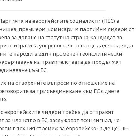
артията на европейските социалисти (ПЕС) в
танишев, премиери, комисари и партийни лидери от
епа за даване на статут на страна-кандидат за
рите изразиха увереност, че това ще даде надежда
ехните народи в един променен геополитически
 насърчаване на правителствата да продължат
единяване към ЕС.
ние на отворените въпроси по отношение на
реговорите за присъединяване към ЕС с двете
не.
ес европейските лидери трябва да отправят
 за членство в ЕС, заслужават ясен сигнал, че
репи в техния стремеж за европейско бъдеще. ПЕС