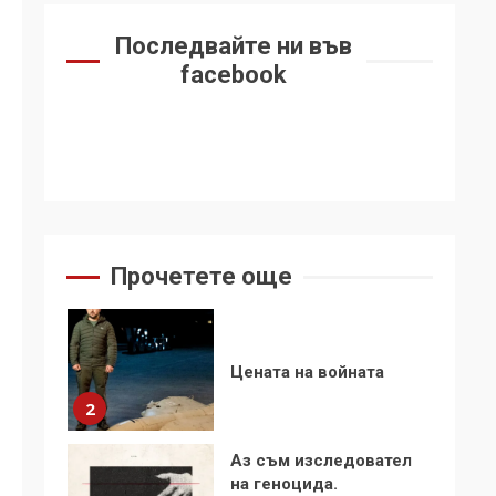
6
се“
Последвайте ни във
Удължаването на
facebook
„Чат контрола“ в ЕС е
обида за
демокрацията
7
За 100-годишнината
на Фидел Кастро –
изкачване на Черни
връх по неговите
1
Прочетете още
стъпки от 1972 г.
Цената на войната
2
Аз съм изследовател
на геноцида.