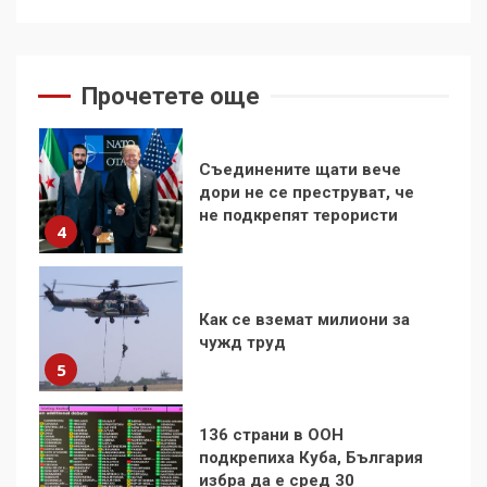
Аз съм изследовател на
геноцида. Навлизаме в
ужасяваща нова епоха
3
Прочетете още
Съединените щати вече
дори не се преструват, че
не подкрепят терористи
4
Как се вземат милиони за
чужд труд
5
136 страни в ООН
подкрепиха Куба, България
избра да е сред 30