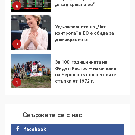
„въздържали се“
6
Удължаването на „Чат
контрола“ в ЕС е обида за
демокрацията
7
За 100-годишнината на
Фидел Кастро – изкачване
на Черни връх по неговите
стъпки от 1972 г.
1
Цената на войната
Свържете се с нас
2
facebook