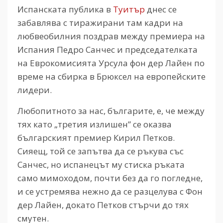
Испанската публика в
Туитър
днес се
забавлява с тиражирани там кадри на
любвеобилния поздрав между премиера на
Испания Педро Санчес и председателката
на Еврокомисията Урсула фон дер Лайен по
време на сбирка в Брюксел на европейските
лидери.
Любопитното за нас, българите, е, че между
тях като „третия излишен” се оказва
българският премиер Кирил Петков.
Сияещ, той се запътва да се ръкува със
Санчес, но испанецът му стиска ръката
само мимоходом, почти без да го погледне,
и се устремява нежно да се разцелува с Фон
дер Лайен, докато Петков стърчи до тях
смутен.