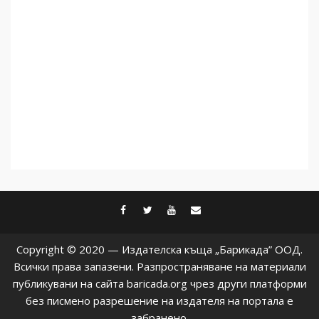
facebook
twitter
youtube
contact@baric
Copyright © 2020 — Издателска къща „Барикада” ООД.
Всички права запазени. Разпространяване на материали
публикувани на сайта baricada.org чрез други платформи
без писмено разрешение на издателя на портала е
забранено.