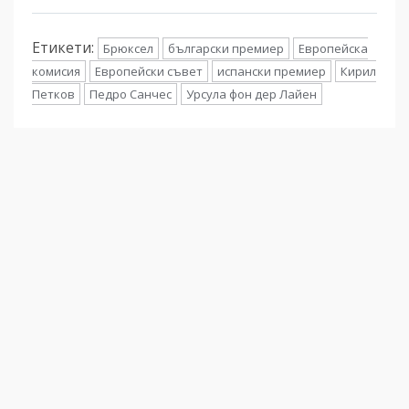
Етикети:
Брюксел
български премиер
Европейска
комисия
Европейски съвет
испански премиер
Кирил
Петков
Педро Санчес
Урсула фон дер Лайен