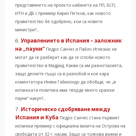
представянето на проекто-кабинета на ПП, БСП,
ИТН и ДБ с премиер Кирил Петков, как новото
правителство бе одобрено, кои са новите
министри?...
Управлението в Испания – заложник
на „пауни“
Педро Санчес и Пабло Иглесиас не
могат да се разберат как да се сглоби новото
правителство в Мадрид. Какви са им разногласията,
защо десните също са в разнобой и кое кара
коментатора Иняки Габилондо да обобщи, че „в
испанската политика има твърде много кралски
пауни” накуп?...
Историческо сдобряване между
Испания и Куба
Педро Санчес стана първият
испански премиер с официална визита на Острова на
свободата от 32 г. насам. Защо са толкова важни и