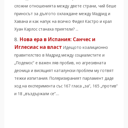
сложни отношенията между двете страни, чий беше
приносът за дългото охлаждане между Мадрид и
Хавана и как напук на всичко Фидел Кастро и крал
Хуан Карлос станаха приятели? ...
Нова ера в Испания: Санчес и
Иглесиас на власт
Идещото коалиционно
правителство в Мадрид между социалистите и
„Подемос” е важен ляв пробив, но агресивната
десница и висящият каталунски проблем му готвят
тежки изпитания. Поляризираният парламент даде
ход на експеримента със 167 гласа „за”, 165 „против”
и 18 „въздържали се”....