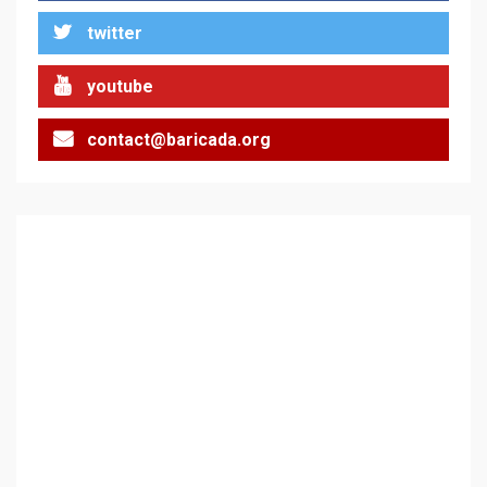
Аз съм изследовател на
twitter
геноцида. Навлизаме в
ужасяваща нова епоха
3
youtube
contact@baricada.org
Съединените щати вече
дори не се преструват, че
не подкрепят терористи
4
Как се вземат милиони за
чужд труд
5