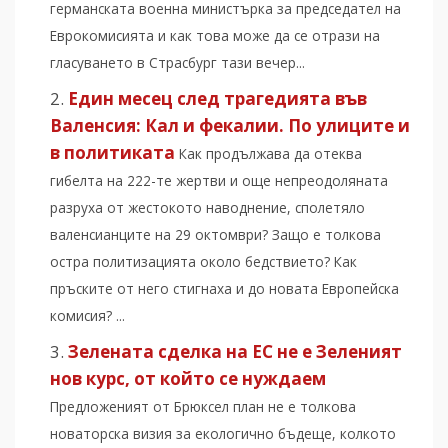
германската военна министърка за председател на
Еврокомисията и как това може да се отрази на
гласуването в Страсбург тази вечер...
Един месец след трагедията във
Валенсия: Кал и фекалии. По улиците и
в политиката
Как продължава да отеква
гибелта на 222-те жертви и още непреодоляната
разруха от жестокото наводнение, сполетяло
валенсианците на 29 октомври? Защо е толкова
остра политизацията около бедствието? Как
пръските от него стигнаха и до новата Европейска
комисия? ...
Зелената сделка на ЕС не е Зеленият
нов курс, от който се нуждаем
Предложеният от Брюксел план не е толкова
новаторска визия за екологично бъдеще, колкото