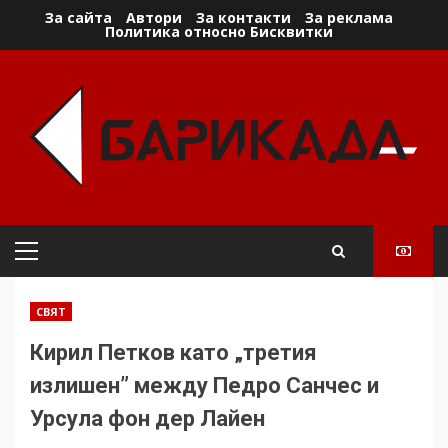
Skip
За сайта
Автори
За контакти
За реклама
Политика относно Бисквитки
to
content
Primary
Menu
СВЯТ
Кирил Петков като „третия
излишен” между Педро Санчес и
Урсула фон дер Лайен