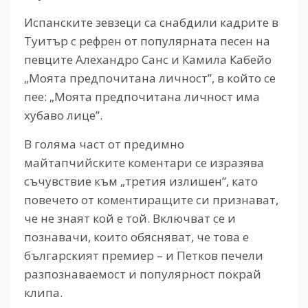
Испанските зевзеци са снабдили кадрите в
Туитър с рефрен от популярната песен на
певците Алехандро Санс и Камила Кабейо
„Моята предпочитана личност”, в който се
пее: „Моята предпочитана личност има
хубаво лице”.
В голяма част от предимно
майтапчийските коментари се изразява
съчувствие към „третия излишен”, като
повечето от коментиращите си признават,
че не знаят кой е той. Включват се и
познавачи, които обясняват, че това е
българският премиер – и Петков печели
разпознаваемост и популярност покрай
клипа.