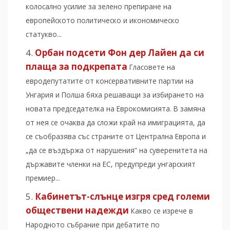
колосално усилие за зелено препиране на
европейското политическо и икономическо
статукво...
Орбан подсети Фон дер Лайен да си
плаща за подкрепата
Гласовете на
евродепутатите от консервативните партии на
Унгария и Полша бяха решаващи за избирането на
новата председателка на Еврокомисията. В замяна
от нея се очаква да сложи край на имиграцията, да
се съобразява със страните от Централна Европа и
„да се въздържа от нарушения” на суверенитета на
държавите членки на ЕС, предупреди унгарският
премиер...
Кабинетът-слънце изгря сред големи
обществени надежди
Какво се изрече в
Народното събрание при дебатите по