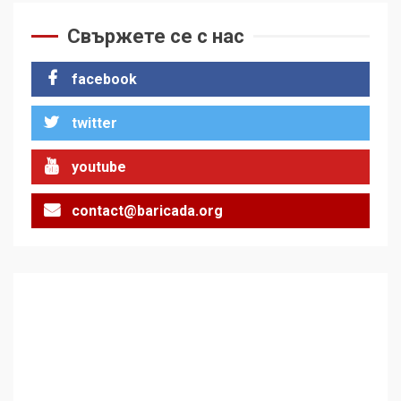
демокрацията
7
Свържете се с нас
За 100-годишнината на
facebook
Фидел Кастро – изкачване
на Черни връх по неговите
twitter
стъпки от 1972 г.
1
youtube
contact@baricada.org
Цената на войната
2
Аз съм изследовател на
геноцида. Навлизаме в
ужасяваща нова епоха
3