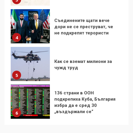
Съединените щати вече
дори не се преструват, че
не подкрепят терористи
4
Как се вземат милиони за
чужд труд
5
136 страни в ООН
подкрепиха Куба, България
избра да е сред 30
„въздържали се“
6
Удължаването на „Чат
контрола“ в ЕС е обида за