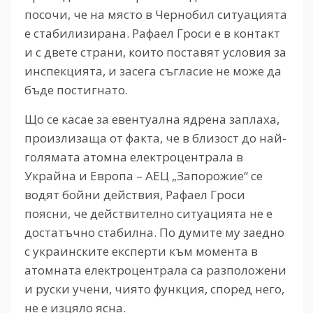
посочи, че на място в Чернобил ситуацията
е стабилизирана. Рафаел Гроси е в контакт
и с двете страни, които поставят условия за
инспекцията, и засега съгласие не може да
бъде постигнато.
Що се касае за евентуална ядрена заплаха,
произлизаща от факта, че в близост до най-
голямата атомна електроцентрала в
Украйна и Европа – АЕЦ „Запорожие“ се
водят бойни действия, Рафаел Гроси
поясни, че действително ситуацията не е
достатъчно стабилна. По думите му заедно
с украинските експерти към момента в
атомната електроцентрала са разположени
и руски учени, чиято функция, според него,
не е изцяло ясна.