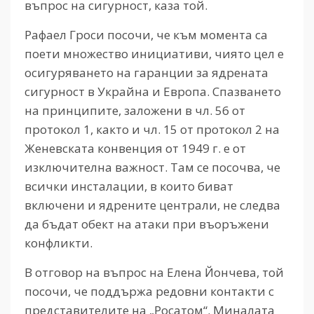
въпрос на сигурност, каза той.
Рафаел Гроси посочи, че към момента са
поети множество инициативи, чиято цел е
осигуряването на гаранции за ядрената
сигурност в Украйна и Европа. Спазването
на принципите, заложени в чл. 56 от
протокол 1, както и чл. 15 от протокол 2 на
Женевската конвенция от 1949 г. е от
изключителна важност. Там се посочва, че
всички инсталации, в които биват
включени и ядрените централи, не следва
да бъдат обект на атаки при въоръжени
конфликти.
В отговор на въпрос на Елена Йончева, той
посочи, че поддържа редовни контакти с
представителите на „Росатом“. Миналата