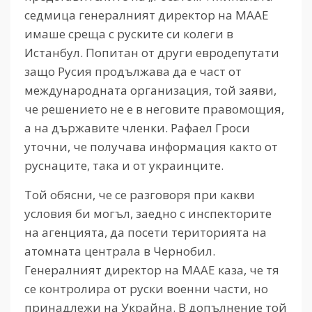
седмица генералният директор на МААЕ
имаше среща с руските си колеги в
Истанбул. Попитан от други евродепутати
защо Русия продължава да е част от
международната организация, той заяви,
че решението не е в неговите правомощия,
а на държавите членки. Рафаел Гроси
уточни, че получава информация както от
руснаците, така и от украинците.
Той обясни, че се разговоря при какви
условия би могъл, заедно с инспекторите
на агенцията, да посети територията на
атомната централа в Чернобил.
Генералният директор на МААЕ каза, че тя
се контролира от руски военни части, но
принадлежи на Украйна. В допълнение той