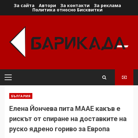
Skip
За сайта
Автори
За контакти
За реклама
Политика относно Бисквитки
to
content
Primary
Menu
БЪЛГАРИЯ
Елена Йончева пита МААЕ какъв е
рискът от спиране на доставките на
руско ядрено гориво за Европа