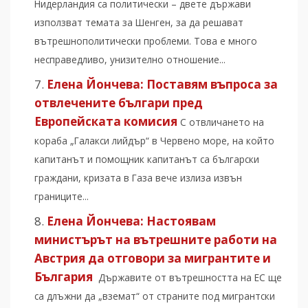
Нидерландия са политически – двете държави
използват темата за Шенген, за да решават
вътрешнополитически проблеми. Това е много
несправедливо, унизително отношение...
Елена Йончева: Поставям въпроса за
отвлечените българи пред
Европейската комисия
С отвличането на
кораба „Галакси лийдър“ в Червено море, на който
капитанът и помощник капитанът са български
граждани, кризата в Газа вече излиза извън
границите...
Елена Йончева: Настоявам
министърът на вътрешните работи на
Австрия да отговори за мигрантите и
България
Държавите от вътрешността на ЕС ще
са длъжни да „вземат“ от страните под мигрантски