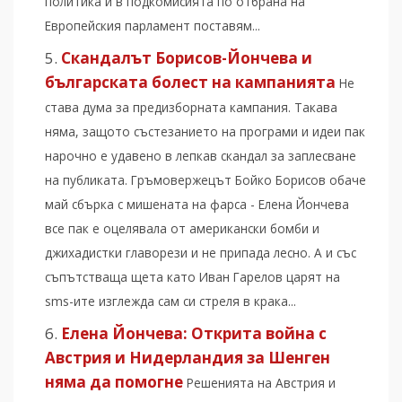
политика и в подкомисията по отбрана на
Европейския парламент поставям...
Скандалът Борисов-Йончева и
българската болест на кампанията
Не
става дума за предизборната кампания. Такава
няма, защото състезанието на програми и идеи пак
нарочно е удавено в лепкав скандал за заплесване
на публиката. Гръмовержецът Бойко Борисов обаче
май сбърка с мишената на фарса - Елена Йончева
все пак е оцелявала от американски бомби и
джихадистки главорези и не припада лесно. А и със
съпътстваща щета като Иван Гарелов царят на
sms-ите изглежда сам си стреля в крака...
Елена Йончева: Открита война с
Австрия и Нидерландия за Шенген
няма да помогне
Решенията на Австрия и