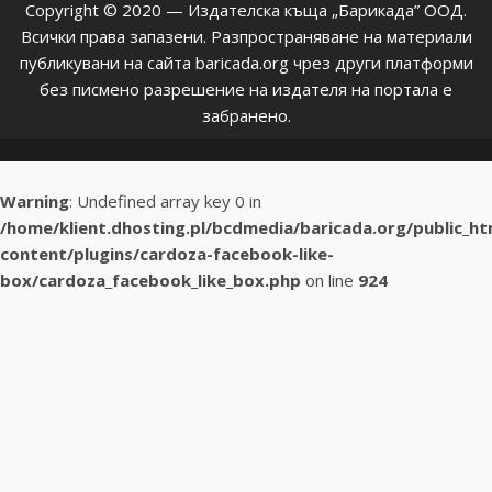
Copyright © 2020 — Издателска къща „Барикада” ООД.
Всички права запазени. Разпространяване на материали
публикувани на сайта baricada.org чрез други платформи
без писмено разрешение на издателя на портала е
забранено.
Warning
: Undefined array key 0 in
/home/klient.dhosting.pl/bcdmedia/baricada.org/public_h
content/plugins/cardoza-facebook-like-
box/cardoza_facebook_like_box.php
on line
924