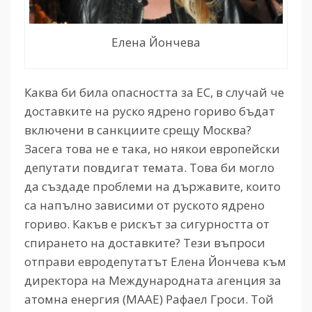
Елена Йончева
Каква би била опасността за ЕС, в случай че
доставките на руско ядрено гориво бъдат
включени в санкциите срещу Москва?
Засега това не е така, но някои европейски
депутати повдигат темата. Това би могло
да създаде проблеми на държавите, които
са напълно зависими от руското ядрено
гориво. Какъв е рискът за сигурността от
спирането на доставките? Тези въпроси
отправи евродепутатът Елена Йончева към
директора на Международната агенция за
атомна енергия (МААЕ) Рафаел Гроси. Той