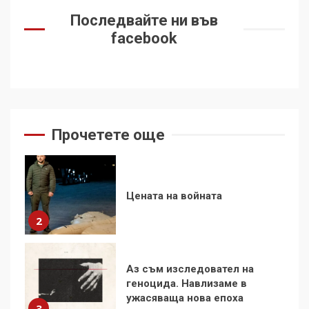
демокрацията
Последвайте ни във
7
facebook
За 100-годишнината на
Фидел Кастро – изкачване
на Черни връх по неговите
стъпки от 1972 г.
1
Прочетете още
Цената на войната
2
Аз съм изследовател на
геноцида. Навлизаме в
ужасяваща нова епоха
3