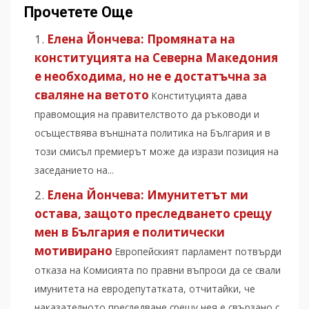
Прочетете Още
Елена Йончева: Промяната на
конституцията на Северна Македония
е необходима, но не е достатъчна за
сваляне на ветото
Конституцията дава
правомощия на правителството да ръководи и
осъществява външната политика на България и в
този смисъл премиерът може да изрази позиция на
заседанието на...
Елена Йончева: Имунитетът ми
остава, защото преследването срещу
мен в България е политически
мотивирано
Европейският парламент потвърди
отказа на Комисията по правни въпроси да се свали
имунитета на евродепутатката, отчитайки, че
наказателното преследване срещу нея е свързано с