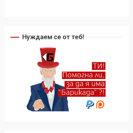
Съединените щати вече
дори не се преструват, че
не подкрепят терористи
4
Нуждаем се от теб!
Как се вземат милиони за
чужд труд
5
136 страни в ООН
подкрепиха Куба, България
избра да е сред 30
„въздържали се“
6
Удължаването на „Чат
контрола“ в ЕС е обида за