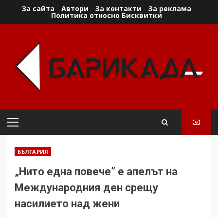
Skip
За сайта
Автори
За контакти
За реклама
Политика относно Бисквитки
to
content
Primary
Menu
БЪЛГАРИЯ
„Нито една повече” е апелът на
Международния ден срещу
насилието над жени