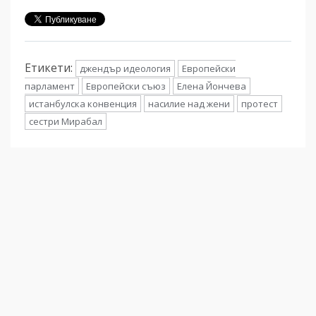
Етикети:
джендър идеология
Европейски
парламент
Европейски съюз
Елена Йончева
истанбулска конвенция
насилие над жени
протест
сестри Мирабал