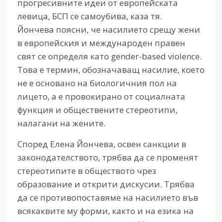
прогресивните идеи от европейската
левица, БСП се самоубива, каза тя.
Йончева поясни, че насилието срещу жени
в европейския и международен правен
свят се определя като gender-based violence.
Това е термин, обозначаващ насилие, което
не е основано на биологичния пол на
лицето, а е провокирано от социалната
функция и обществените стереотипи,
налагани на жените.
Според Елена Йончева, освен санкции в
законодателството, трябва да се променят
стереотипите в обществото чрез
образование и открити дискусии. Трябва
да се противопоставяме на насилието във
всякаквите му форми, както и на езика на