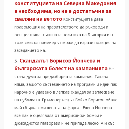
конституцията на Северна Македония
е необходима, но не е достатъчна за
сваляне на ветото
Конституцията дава
правомощия на правителството да ръководи и
осъществява външната политика на България и в
този смисъл премиерът може да изрази позиция на
заседанието на...
Скандалът Борисов-Йончева и
българската болест на кампанията
Не
става дума за предизборната кампания. Такава
няма, защото състезанието на програми и идеи пак
нарочно е удавено в лепкав скандал за заплесване
на публиката. Гръмовержецът Бойко Борисов обаче
май сбърка с мишената на фарса - Елена Йончева
все пак е оцелявала от американски бомби и
джихадистки главорези и не припада лесно. А и със