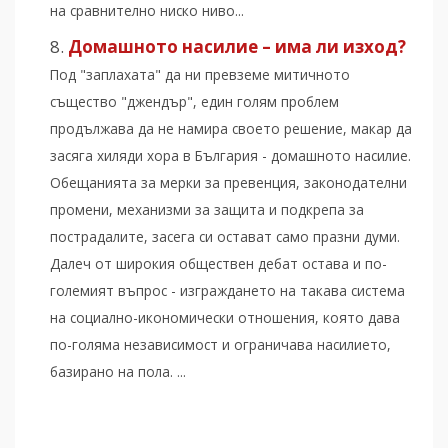
на сравнително ниско ниво...
Домашното насилие – има ли изход?
Под "заплахата" да ни превземе митичното
същество "джендър", един голям проблем
продължава да не намира своето решение, макар да
засяга хиляди хора в България - домашното насилие.
Обещанията за мерки за превенция, законодателни
промени, механизми за защита и подкрепа за
пострадалите, засега си остават само празни думи.
Далеч от широкия обществен дебат остава и по-
големият въпрос - изграждането на такава система
на социално-икономически отношения, която дава
по-голяма независимост и ограничава насилието,
базирано на пола. ...