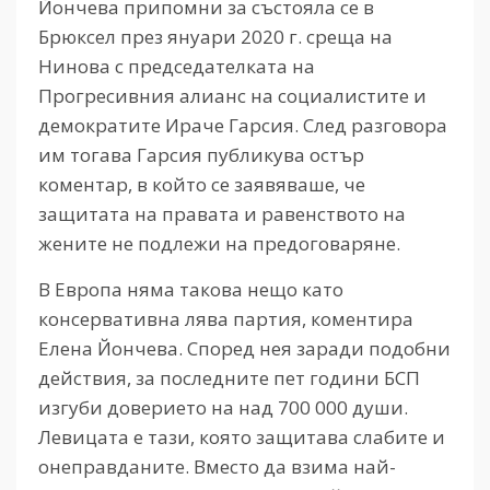
Йончева припомни за състояла се в
Брюксел през януари 2020 г. среща на
Нинова с председателката на
Прогресивния алианс на социалистите и
демократите Ираче Гарсия. След разговора
им тогава Гарсия публикува остър
коментар, в който се заявяваше, че
защитата на правата и равенството на
жените не подлежи на предоговаряне.
В Европа няма такова нещо като
консервативна лява партия, коментира
Елена Йончева. Според нея заради подобни
действия, за последните пет години БСП
изгуби доверието на над 700 000 души.
Левицата е тази, която защитава слабите и
онеправданите. Вместо да взима най-