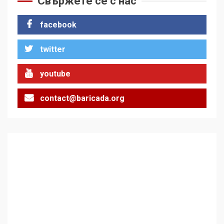
Свържете се с нас
стъпки от 1972 г.
1
facebook
twitter
Цената на войната
2
youtube
contact@baricada.org
Аз съм изследовател на
геноцида. Навлизаме в
ужасяваща нова епоха
3
Съединените щати вече
дори не се преструват, че
не подкрепят терористи
4