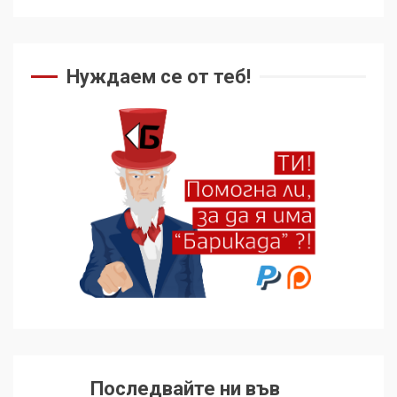
Как се вземат милиони за
чужд труд
Нуждаем се от теб!
5
136 страни в ООН
подкрепиха Куба, България
избра да е сред 30
„въздържали се“
6
Удължаването на „Чат
контрола“ в ЕС е обида за
демокрацията
7
За 100-годишнината на
Фидел Кастро – изкачване
Последвайте ни във