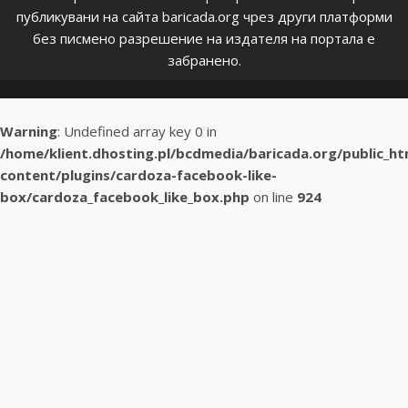
публикувани на сайта baricada.org чрез други платформи
без писмено разрешение на издателя на портала е
забранено.
Warning
: Undefined array key 0 in
/home/klient.dhosting.pl/bcdmedia/baricada.org/public_h
content/plugins/cardoza-facebook-like-
box/cardoza_facebook_like_box.php
on line
924