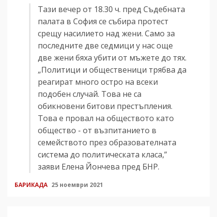
Тази вечер от 18.30 ч. пред Съдебната
палата в София се събира протест
срещу насилието над жени. Само за
последните две седмици у нас още
две жени бяха убити от мъжете до тях.
„Политици и общественици трябва да
реагират много остро на всеки
подобен случай. Това не са
обикновени битови престъпления.
Това е провал на обществото като
общество - от възпитанието в
семейството през образователната
система до политическата класа,”
заяви Елена Йончева пред БНР.
БАРИКАДА
25 ноември 2021