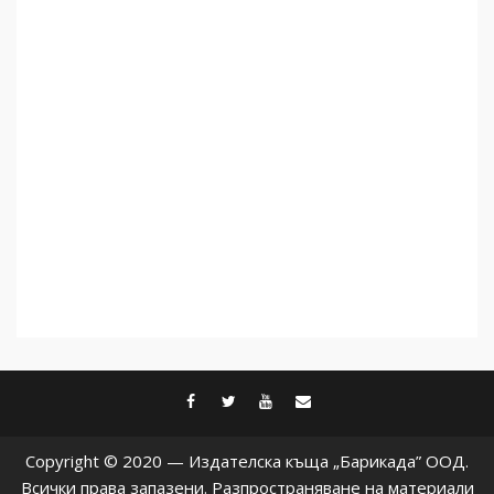
Как се вземат милиони за
чужд труд
5
facebook
twitter
youtube
contact@baric
Copyright © 2020 — Издателска къща „Барикада” ООД.
Всички права запазени. Разпространяване на материали