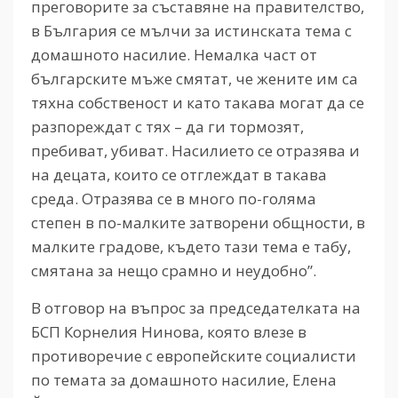
преговорите за съставяне на правителство,
в България се мълчи за истинската тема с
домашното насилие. Немалка част от
българските мъже смятат, че жените им са
тяхна собственост и като такава могат да се
разпореждат с тях – да ги тормозят,
пребиват, убиват. Насилието се отразява и
на децата, които се отглеждат в такава
среда. Отразява се в много по-голяма
степен в по-малките затворени общности, в
малките градове, където тази тема е табу,
смятана за нещо срамно и неудобно”.
В отговор на въпрос за председателката на
БСП Корнелия Нинова, която влезе в
противоречие с европейските социалисти
по темата за домашното насилие, Елена