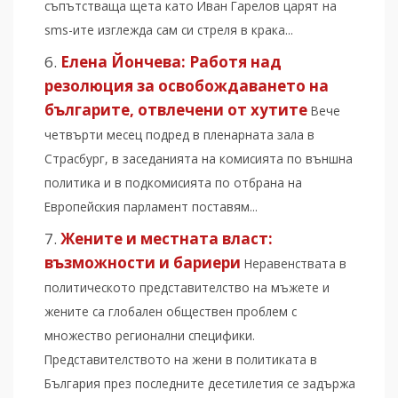
съпътстваща щета като Иван Гарелов царят на
sms-ите изглежда сам си стреля в крака...
Елена Йончева: Работя над
резолюция за освобождаването на
българите, отвлечени от хутите
Вече
четвърти месец подред в пленарната зала в
Страсбург, в заседанията на комисията по външна
политика и в подкомисията по отбрана на
Европейския парламент поставям...
Жените и местната власт:
възможности и бариери
Неравенствата в
политическото представителство на мъжете и
жените са глобален обществен проблем с
множество регионални специфики.
Представителството на жени в политиката в
България през последните десетилетия се задържа