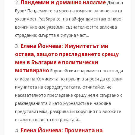
Пандемии и домашно насилие
Джоана
Бурк* Пандемиите са ярко напомняне за човешката
уязвимост. Разбира се, на най-фундаментално ниво
всички ние сме уязвими: съзнателността включва
страдание; смъртта е сигурна част...
Елена Йончева: Имунитетът ми
остава, защото преследването срещу
мен в България е политически
мотивирано
Европейският парламент потвърди
отказа на Комисията по правни въпроси да се свали
имунитета на евродепутатката, отчитайки, че
наказателното преследване срещу нея е свързано с
разследванията ѝ като журналистка и народна
представителка, разкриващи корупция по високите
етажи на властта в страната ѝ....
Елена Йончева: Промяната на