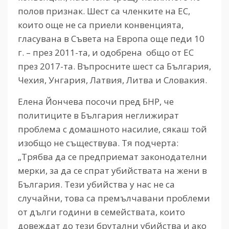
полов признак. Шест са членките на ЕС,
които още не са приели конвенцията,
гласувана в Съвета на Европа още педи 10
г. – през 2011-та, и одобрена общо от ЕС
през 2017-та. Въпросните шест са България,
Чехия, Унгария, Латвия, Литва и Словакия.
Елена Йончева посочи пред БНР, че
политиците в България неглижират
проблема с домашното насилие, сякаш той
изобщо не съществува. Тя подчерта:
„Трябва да се предприемат законодателни
мерки, за да се спрат убийствата на жени в
България. Тези убийства у нас не са
случайни, това са премълчавани проблеми
от дълги години в семействата, които
довеждат до тези брутални убийства и ако