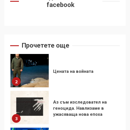
на Черни връх по неговите
facebook
стъпки от 1972 г.
1
Цената на войната
2
Прочетете още
Аз съм изследовател на
геноцида. Навлизаме в
ужасяваща нова епоха
3
Съединените щати вече
дори не се преструват, че
не подкрепят терористи
4