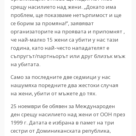
срещу насилието над жени. „Докато има
проблем, ще показваме нетърпимост и ще
се борим за промяна!”, заявяват
организаторите на проявата и припомнят ,
че най-малко 15 жени са убити у нас тази
година, като най-често нападателят е
съпругът/партньорът или друг близък мъж
на убитата.
Само за последните две седмици у нас
нашумяха поредните два жестоки случая
на жени, убити от мъжете до тях.
25 ноември бе обявен за Международен
ден срещу насилието над жени от ООН през
1999 г. Датата е избрана в памет на три
сестри от Доминиканската република,