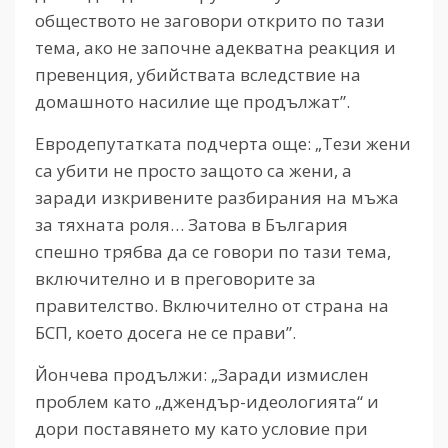
обществото не заговори открито по тази
тема, ако не започне адекватна реакция и
превенция, убийствата вследствие на
домашното насилие ще продължат”.
Евродепутатката подчерта още: „Тези жени
са убити не просто защото са жени, а
заради изкривените разбирания на мъжа
за тяхната роля… Затова в България
спешно трябва да се говори по тази тема,
включително и в преговорите за
правителство. Включително от страна на
БСП, което досега не се прави”.
Йончева продължи: „Заради измислен
проблем като „джендър-идеологията“ и
дори поставянето му като условие при