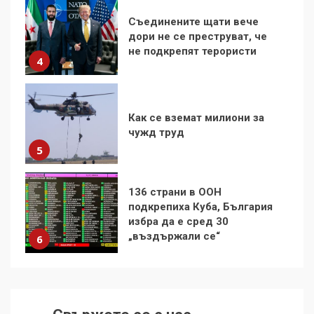
Как се вземат милиони за
чужд труд
5
136 страни в ООН
подкрепиха Куба, България
избра да е сред 30
„въздържали се“
6
Удължаването на „Чат
контрола“ в ЕС е обида за
демокрацията
7
За 100-годишнината на
Фидел Кастро – изкачване
на Черни връх по неговите