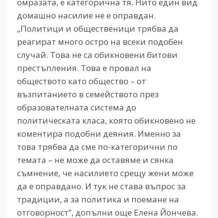
омразата, е категорична тя. Нито един вид
домашно насилие не е оправдан.
„Политици и общественици трябва да
реагират много остро на всеки подобен
случай. Това не са обикновени битови
престъпления. Това е провал на
обществото като общество – от
възпитанието в семейството през
образователната система до
политическата класа, която обикновено не
коментира подобни деяния. Именно за
това трябва да сме по-категорични по
темата – не може да оставяме и сянка
съмнение, че насилието срещу жени може
да е оправдано. И тук не става въпрос за
традиции, а за политика и поемане на
отговорност”, допълни още Елена Йончева.