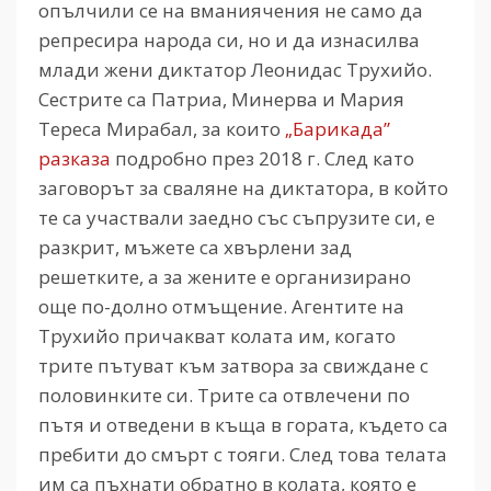
опълчили се на вманиячения не само да
репресира народа си, но и да изнасилва
млади жени диктатор Леонидас Трухийо.
Сестрите са Патриа, Минерва и Мария
Тереса Мирабал, за които
„Барикада”
разказа
подробно през 2018 г. След като
заговорът за сваляне на диктатора, в който
те са участвали заедно със съпрузите си, е
разкрит, мъжете са хвърлени зад
решетките, а за жените е организирано
още по-долно отмъщение. Агентите на
Трухийо причакват колата им, когато
трите пътуват към затвора за свиждане с
половинките си. Трите са отвлечени по
пътя и отведени в къща в гората, където са
пребити до смърт с тояги. След това телата
им са пъхнати обратно в колата, която е