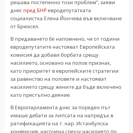
решава постепенно този проблем“, заяви
днес
пред БНР
евродепутатката
социалистка Елена Йончева във включване
от Брюксел.
В предаването бе напомнено, че от години
евродепутатите настояват Европейската
комисия да добави борбата срещу
насилието, основано на полов признак,
като приоритет в европейските стратегии
за равенство на половете и настояват
насилието срещу жените да бъде включено
като престъпно деяние.
В Европарламента днес за пореден път
имаше дебати за липсата на напредък в
ратификацията на т. нар. Истанбулска
конвенция, насочена срещу насилието по