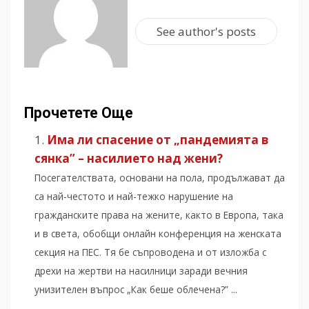
See author's posts
Прочетете Още
Има ли спасение от „пандемията в
сянка” – насилието над жени?
Посегателствата, основани на пола, продължават да
са най-честото и най-тежко нарушение на
гражданските права на жените, както в Европа, така
и в света, обобщи онлайн конференция на женската
секция на ПЕС. Тя бе съпроводена и от изложба с
дрехи на жертви на насилници заради вечния
унизителен въпрос „Как беше облечена?” ...